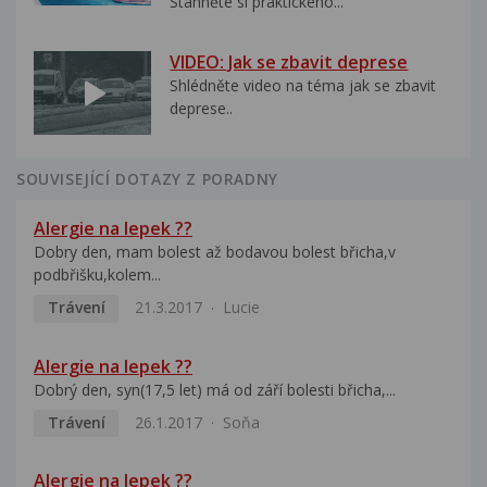
Stáhněte si praktického...
VIDEO: Jak se zbavit deprese
Shlédněte video na téma jak se zbavit
deprese..
SOUVISEJÍCÍ DOTAZY Z PORADNY
Alergie na lepek ??
Dobry den, mam bolest až bodavou bolest břicha,v
podbřišku,kolem...
Trávení
21.3.2017
Lucie
Alergie na lepek ??
Dobrý den, syn(17,5 let) má od září bolesti břicha,...
Trávení
26.1.2017
Soňa
Alergie na lepek ??