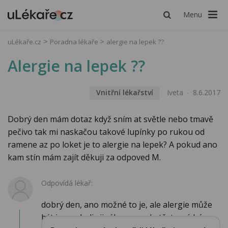
Menu
uLékaře.cz
Poradna lékaře
alergie na lepek ??
Alergie na lepek ??
Vnitřní lékařství
Iveta
8.6.2017
Dobrý den mám dotaz když sním at světle nebo tmavě
pečivo tak mi naskačou takové lupínky po rukou od
ramene az po loket je to alergie na lepek? A pokud ano
kam stín mám zajít děkuji za odpoved M.
Odpovídá lékař:
dobrý den, ano možné to je, ale alergie může
být i na cokoliv jiného co se do těsta míchá,...