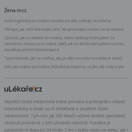
Žena-in.cz
Kvůli migréně jsem málem neměla ani děti, svěřuje se Helena
Pět tipů, jak začít dokonalé ráno. Nevynechejte snídani ani protažení
Způsob, jak se díváme do mobilu, velmi zatěžuje krční páteř, se
skloněnou hlavou je to stejná zátěž, jak se 40 kilovým pytlem na krku,
vysvětluje přední fyzioterapeut
Tipy maminek, jak na svačiny, aby je děti nenosily nesnědené domů
Jídlo jako palivo pro běžce: Důležité je nejen to, co jíte, ale i kdy to jíte
Největší česká medicínská online poradna a průkopník v oblasti
telemedicíny si klade za cíl zefektivnit a zkvalitnit české
zdravotnictví. Tým více jak 300 lékařů včetně desítek specialistů
obslouží průměrně 2 500 uživatelů měsíčně. Poradna je
pacientům k dispozici 24 hodin 7 dní v týdnu nejen na webu, ale i