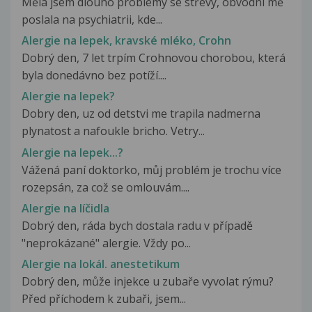
Měla jsem dlouho problémy se střevy, obvodní mě
poslala na psychiatrii, kde...
Alergie na lepek, kravské mléko, Crohn
Dobrý den, 7 let trpím Crohnovou chorobou, která
byla donedávno bez potíží....
Alergie na lepek?
Dobry den, uz od detstvi me trapila nadmerna
plynatost a nafoukle bricho. Vetry...
Alergie na lepek...?
Vážená paní doktorko, můj problém je trochu více
rozepsán, za což se omlouvám....
Alergie na líčidla
Dobrý den, ráda bych dostala radu v případě
"neprokázané" alergie. Vždy po...
Alergie na lokál. anestetikum
Dobrý den, může injekce u zubaře vyvolat rýmu?
Před příchodem k zubaři, jsem...