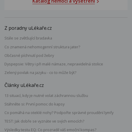
Katalog nemocí a vyšetření
Z poradny uLékaře.cz
Stále se zvětšující bradavka
Co znamená nehomogenní struktura jater?
Občasné píchnutí pod žebry
Dyspepsie: Větry i při malé námaze, nepravidelná stolice
Zelený povlak na jazyku - co to může být?
Články uLékaře.cz
13 situací, kdy je nutné volat záchrannou službu
Stáhněte si: První pomoc do kapsy
Co pomáhá na oteklé nohy? Podpořte správné proudění lymfy
TEST: Jak dobře se vyznáte ve svých emocích?
Výsledky testu EQ: Co prozradil váš emoční kompas?