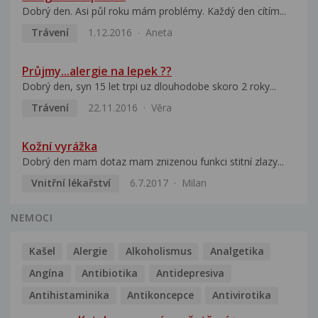
Dobrý den. Asi půl roku mám problémy. Každý den cítím...
Trávení
1.12.2016
Aneta
Průjmy...alergie na lepek ??
Dobrý den, syn 15 let trpi uz dlouhodobe skoro 2 roky...
Trávení
22.11.2016
Věra
Kožní vyrážka
Dobrý den mam dotaz mam znizenou funkci stitní zlazy...
Vnitřní lékařství
6.7.2017
Milan
NEMOCI
Kašel
Alergie
Alkoholismus
Analgetika
Angína
Antibiotika
Antidepresiva
Antihistaminika
Antikoncepce
Antivirotika