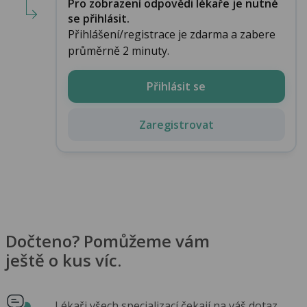
Pro zobrazení odpovědi lékaře je nutné
se přihlásit.
Přihlášení/registrace je zdarma a zabere
průměrně 2 minuty.
Přihlásit se
Zaregistrovat
Dočteno? Pomůžeme vám
ještě o kus víc.
Lékaři všech specializací čekají na váš dotaz.