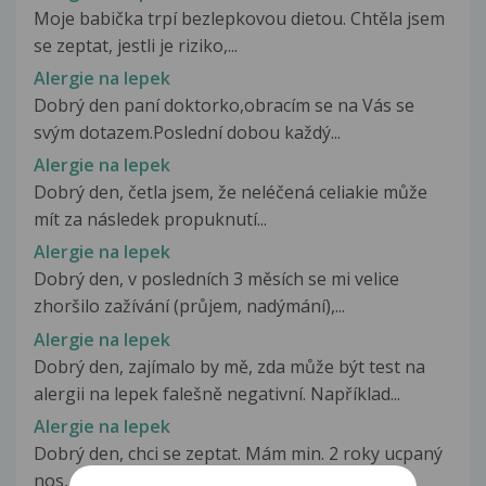
Moje babička trpí bezlepkovou dietou. Chtěla jsem
se zeptat, jestli je riziko,...
Alergie na lepek
Dobrý den paní doktorko,obracím se na Vás se
svým dotazem.Poslední dobou každý...
Alergie na lepek
Dobrý den, četla jsem, že neléčená celiakie může
mít za následek propuknutí...
Alergie na lepek
Dobrý den, v posledních 3 měsích se mi velice
zhoršilo zažívání (průjem, nadýmání),...
Alergie na lepek
Dobrý den, zajímalo by mě, zda může být test na
alergii na lepek falešně negativní. Například...
Alergie na lepek
Dobrý den, chci se zeptat. Mám min. 2 roky ucpaný
nos, musim si pořád splichat...