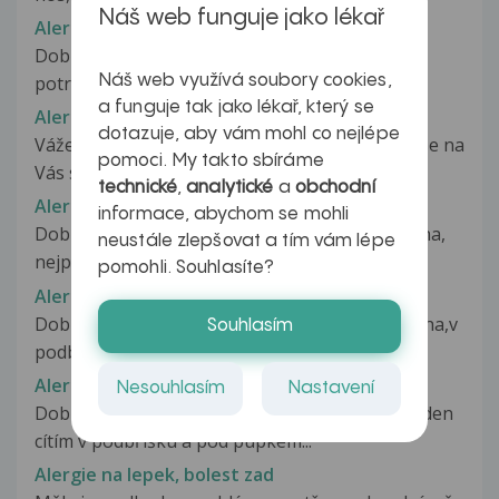
Náš web funguje jako lékař
Alergie na lepek
Dobrÿ den,před 20lety mi byla diagnostikována
Náš web využívá soubory cookies,
potravinová alergie na mléko,mouku...
a funguje tak jako lékař, který se
Alergie na lepek - vyšetření
dotazuje, aby vám mohl co nejlépe
Vážená paní doktorko, zdravím Vás a obracím se na
pomoci. My takto sbíráme
Vás se žádostí o odpověď....
technické
,
analytické
a
obchodní
Alergie na lepek ??
informace, abychom se mohli
Dobrý den, syn(17,5 let) má od září bolesti břicha,
neustále zlepšovat a tím vám lépe
nejprve jsme si mysleli,...
pomohli. Souhlasíte?
Alergie na lepek ??
Dobry den, mam bolest až bodavou bolest břicha,v
Souhlasím
podbřišku,kolem pupiku a zad...
Alergie na lepek ??
Nesouhlasím
Nastavení
Dobrý den. Asi půl roku mám problémy. Každý den
cítím v podbřišku a pod pupkem...
Alergie na lepek, bolest zad