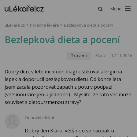
Menu
uLékaře.cz
Poradna lékaře
Bezlepková dieta a pocení
Bezlepková dieta a pocení
Trávení
Klara
17.11.2016
Dobry den, v lete mi mudr. diagnostikoval alergii na
lepek a doporucil bezlepkovou dietu. Od konce leta
jsem zacala pozorovat zapach z potu v podpazi
(vetsinou vice jen u jednoho)... Myslite, ze tato vec muze
souviset s dietou/zmenou stravy?
Odpovídá lékař:
Dobrý den Kláro, většinou se naopak u