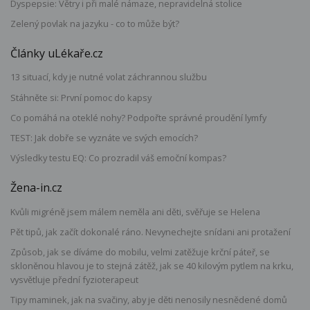
Dyspepsie: Větry i při malé námaze, nepravidelná stolice
Zelený povlak na jazyku - co to může být?
Články uLékaře.cz
13 situací, kdy je nutné volat záchrannou službu
Stáhněte si: První pomoc do kapsy
Co pomáhá na oteklé nohy? Podpořte správné proudění lymfy
TEST: Jak dobře se vyznáte ve svých emocích?
Výsledky testu EQ: Co prozradil váš emoční kompas?
Žena-in.cz
Kvůli migréně jsem málem neměla ani děti, svěřuje se Helena
Pět tipů, jak začít dokonalé ráno. Nevynechejte snídani ani protažení
Způsob, jak se díváme do mobilu, velmi zatěžuje krční páteř, se
skloněnou hlavou je to stejná zátěž, jak se 40 kilovým pytlem na krku,
vysvětluje přední fyzioterapeut
Tipy maminek, jak na svačiny, aby je děti nenosily nesnědené domů