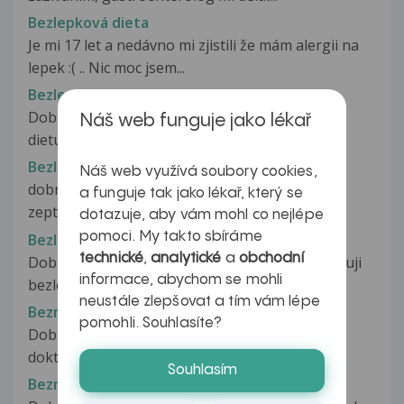
Bezlepková dieta
Je mi 17 let a nedávno mi zjistili že mám alergii na
lepek :( .. Nic moc jsem...
Bezlepková dieta
Dobrý den měla bych dotaz na bezlepkovou
Náš web funguje jako lékař
dietu.Mám prokázanou alergii na lepek...
Bezlepková dieta
Náš web využívá soubory cookies,
dobrý den, trpím silnou celiakií a chtěla bych se
a funguje tak jako lékař, který se
zeptat, zda mohu jíst tavené...
dotazuje, aby vám mohl co nejlépe
pomoci. My takto sbíráme
Bezlepková dieta efekt
technické
,
analytické
a
obchodní
Dobrý den,chtěla bych se zeptat...9 týdnů dodržuji
informace, abychom se mohli
bezlepkovou dietu a výsledek...
neustále zlepšovat a tím vám lépe
Bezmléčná dieta
pomohli. Souhlasíte?
Dobrý den. Je mi 21 let a dnes jsem si byla u své
doktorky pro výsledky z odběrů...
Souhlasím
Bezmléčná dieta