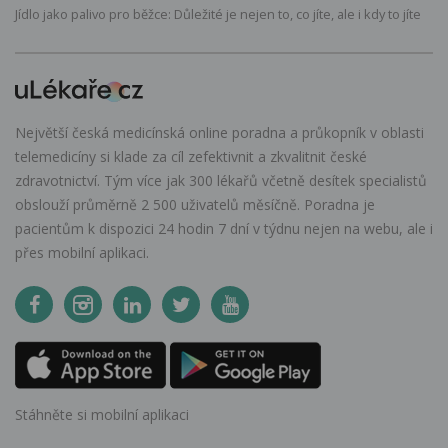
Jídlo jako palivo pro běžce: Důležité je nejen to, co jíte, ale i kdy to jíte
Největší česká medicínská online poradna a průkopník v oblasti
telemedicíny si klade za cíl zefektivnit a zkvalitnit české
zdravotnictví. Tým více jak 300 lékařů včetně desítek specialistů
obslouží průměrně 2 500 uživatelů měsíčně. Poradna je
pacientům k dispozici 24 hodin 7 dní v týdnu nejen na webu, ale i
přes mobilní aplikaci.
Stáhněte si mobilní aplikaci