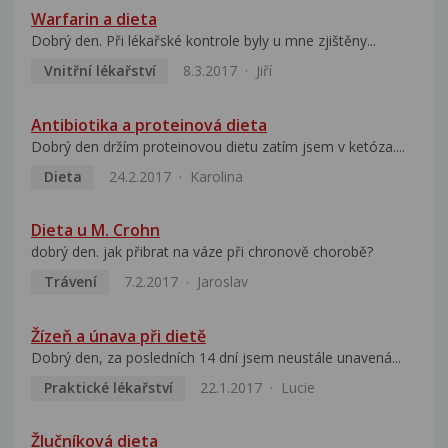
Warfarin a dieta
Dobrý den. Při lékařské kontrole byly u mne zjištěny...
Vnitřní lékařství
8.3.2017
Jiří
Antibiotika a proteinová dieta
Dobrý den držím proteinovou dietu zatím jsem v ketóza....
Dieta
24.2.2017
Karolina
Dieta u M. Crohn
dobrý den. jak přibrat na váze při chronově chorobě?
Trávení
7.2.2017
Jaroslav
Žízeň a únava při dietě
Dobrý den, za posledních 14 dní jsem neustále unavená...
Praktické lékařství
22.1.2017
Lucie
Žlučníková dieta