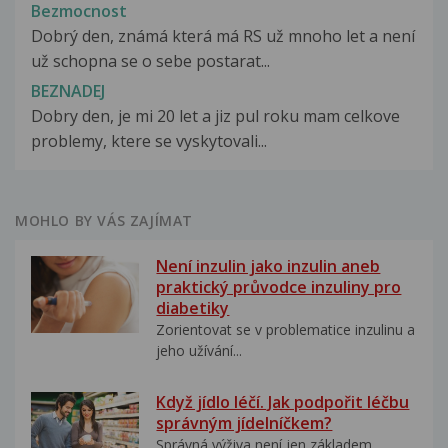
Bezmocnost
Dobrý den, známá která má RS už mnoho let a není
už schopna se o sebe postarat...
BEZNADEJ
Dobry den, je mi 20 let a jiz pul roku mam celkove
problemy, ktere se vyskytovali...
MOHLO BY VÁS ZAJÍMAT
Není inzulin jako inzulin aneb
praktický průvodce inzuliny pro
diabetiky
Zorientovat se v problematice inzulinu a
jeho užívání...
Když jídlo léčí. Jak podpořit léčbu
správným jídelníčkem?
Správná výživa není jen základem