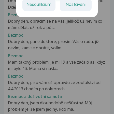
Dobrý den,paní doktorko prosím Vás tímto o radu.
Nesouhlasím
Nastavení
Dceři byla dle krevních testů...
Bezmoc
Dobrý den, obracím se na Vás, jelikož už nevím co
mám dělat, už rok a půl...
Bezmoc
Dobrý den, pane doktore, prosím Vás o radu, již
nevím, kam se obrátit, volím...
Bezmoc
Mam takový problém. Je mi 19 a vse začalo asi kdyz
mi bylo 13. Máma si našla...
Bezmoc
Dobrý den, pisu vám už opravdu ze zoufalství od
4.4.2013 chodím po doktorech...
Bezmoc a doživotní samota
Dobrý den, jsem dlouhodobě nešťastný. Můj
problém je, že jsem jediný, kdo má...