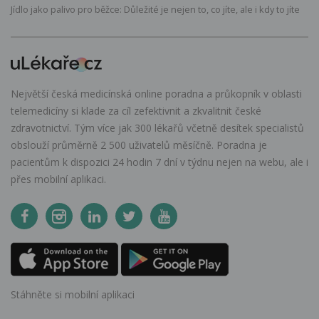
Jídlo jako palivo pro běžce: Důležité je nejen to, co jíte, ale i kdy to jíte
Největší česká medicínská online poradna a průkopník v oblasti
telemedicíny si klade za cíl zefektivnit a zkvalitnit české
zdravotnictví. Tým více jak 300 lékařů včetně desítek specialistů
obslouží průměrně 2 500 uživatelů měsíčně. Poradna je
pacientům k dispozici 24 hodin 7 dní v týdnu nejen na webu, ale i
přes mobilní aplikaci.
Stáhněte si mobilní aplikaci