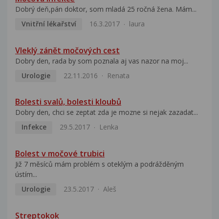
Dobrý deň,pán doktor, som mladá 25 ročná žena. Mám...
Vnitřní lékařství
16.3.2017
laura
Vleklý zánět močových cest
Dobry den, rada by som poznala aj vas nazor na moj...
Urologie
22.11.2016
Renata
Bolesti svalů, bolesti kloubů
Dobry den, chci se zeptat zda je mozne si nejak zazadat...
Infekce
29.5.2017
Lenka
Bolest v močové trubici
Již 7 měsíců mám problém s oteklým a podrážděným
ústím...
Urologie
23.5.2017
Aleš
Streptokok