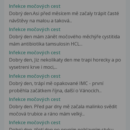
Infekce močových cest
Dobrý den.Asi před měsícem mě začaly trápit časté
návštěvy na malou a taková...
Infekce močových cest
Dobrý den mám zánět močového měchýře cystitida
mám antibiotika tamsulosin HCL...
Infekce močových cest
Dobry den, Jiz nekolikaty den me trapi horecky a po
vysetreni krve i moci,...
Infekce močových cest
Dobrý den, trápí mě opakované IMC - první
proběhla začátkem října, další o Vánocích...
Infekce močových cest
Dobry den. Před par dny mě začala malinko svědit
močová trubice a ráno mám velký...
Infekce močových cest
Dobrý den, třetí den po prvním pohlavním styku