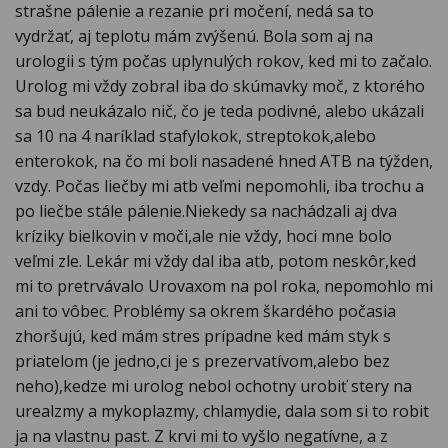
strašne pálenie a rezanie pri močení, nedá sa to
vydržať, aj teplotu mám zvýšenú. Bola som aj na
urologii s tým počas uplynulých rokov, ked mi to začalo.
Urolog mi vždy zobral iba do skúmavky moč, z ktorého
sa bud neukázalo nič, čo je teda podivné, alebo ukázali
sa 10 na 4 naríklad stafylokok, streptokok,alebo
enterokok, na čo mi boli nasadené hned ATB na týžden,
vzdy. Počas liečby mi atb veľmi nepomohli, iba trochu a
po liečbe stále pálenie.Niekedy sa nachádzali aj dva
kríziky bielkovin v moči,ale nie vždy, hoci mne bolo
veľmi zle. Lekár mi vždy dal iba atb, potom neskôr,ked
mi to pretrvávalo Urovaxom na pol roka, nepomohlo mi
ani to vôbec. Problémy sa okrem škardého počasia
zhoršujú, ked mám stres prípadne ked mám styk s
priatelom (je jedno,ci je s prezervatívom,alebo bez
neho),kedze mi urolog nebol ochotny urobiť stery na
urealzmy a mykoplazmy, chlamydie, dala som si to robit
ja na vlastnu past. Z krvi mi to vyšlo negatívne, a z