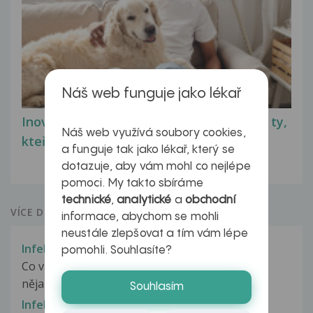
Náš web funguje jako lékař
Inovativní léčba myastenie – naděje pro ty,
Náš web využívá soubory cookies,
kteří ji...
a funguje tak jako lékař, který se
dotazuje, aby vám mohl co nejlépe
pomoci. My takto sbíráme
technické
,
analytické
a
obchodní
VÍCE DOTAZŮ Z PORADNY
informace, abychom se mohli
neustále zlepšovat a tím vám lépe
Infekce močových cest
pomohli. Souhlasíte?
Co vás trápí, jak dlouho problém trvá, berete
nějaké léky, proběhlo již nějaké...
Souhlasím
Infekce močových cest