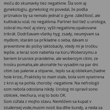
moču do skumavky tiez negatívne. Šla som aj
gynekologiu, gynekolog mi povedal, že podša
priznakov by sa nemalo jednať o gyne. záležitosť, ale
kultiváciu vzal, no negatívna. Partner bol tiež u urologa,
zobral mu moč aj stery, vyšli negatívne,opakovane
trikrát. Dodržiavam všetky hyg. zsady, neumývam sa
mydlom, starám sa príkladne o seba, dávam si
preventvne do pošvy laktobacily, vtedy mi je trošku
lepšie, a teraz som nabehla na kúru Wobenzymu a
beriem brusnice pravidelne, ale wobenzym citim, ze
trosku pomaha,ale akonahle ho vysadim na par dni
citim zas palenie a stipanie., teplo sa aj obliekam,žiadne
hole krize,..Prakticky to mam stale, bola som vysetrena
z krvi aj na pohla. choroby -negativne. Na nefrologii
som nebola odoslana nikdy. Urolog mi spravil sono
obliciek, mechura, vraj to bolo OK.
Som zúfala z mojho stavu. Nemôžem sa kupat v
studensej vode,musim nosit iba dlhe bundy, a neda sa