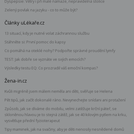
Dyspepsie: Větry i při malé námaze, nepravidelná stolice
Zelený povlak na jazyku - co to může být?
Články uLékaře.cz
13 situací, kdy je nutné volat záchrannou službu
Stáhněte si: První pomoc do kapsy
Co pomáhá na oteklé nohy? Podpořte správné proudění lymfy
TEST: Jak dobře se vyznáte ve svých emocích?
Výsledky testu EQ: Co prozradil váš emoční kompas?
Žena-in.cz
Kvůli migréně jsem málem neměla ani děti, svěřuje se Helena
Pět tipů, jak začít dokonalé ráno. Nevynechejte snídani ani protažení
Způsob, jak se díváme do mobilu, velmi zatěžuje krční páteř, se
skloněnou hlavou je to stejná zátěž, jak se 40 kilovým pytlem na krku,
vysvětluje přední fyzioterapeut
Tipy maminek, jak na svačiny, aby je děti nenosily nesnědené domů