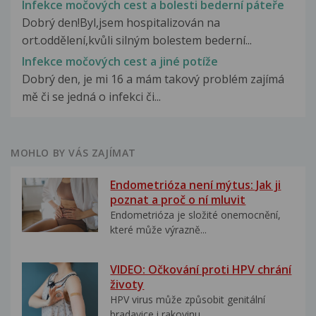
Infekce močových cest a bolesti bederní páteře
Dobrý den!Byl,jsem hospitalizován na
ort.oddělení,kvůli silným bolestem bederní...
Infekce močových cest a jiné potíže
Dobrý den, je mi 16 a mám takový problém zajímá
mě či se jedná o infekci či...
MOHLO BY VÁS ZAJÍMAT
Endometrióza není mýtus: Jak ji
poznat a proč o ní mluvit
Endometrióza je složité onemocnění,
které může výrazně...
VIDEO: Očkování proti HPV chrání
životy
HPV virus může způsobit genitální
bradavice i rakovinu...