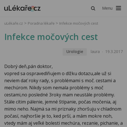
Menu
uLékaře.cz
Poradna lékaře
Infekce močových cest
Infekce močových cest
Urologie
laura
19.3.2017
Dobrý deň,pán doktor,
vopred sa ospravedlňujem o dlžku dotazu,ale už si
neviem dať roky rady, s problémami s moč. cestami a
mechúrom. Nikdy som nemala problémy s moč
cestami,no posledné 3roky mam neustále problémy.
Stále cítim pálenie, jemné štípanie, počas močenia, aj
mimo neho. Najmä sa mi priznaky zhoršuju v chladnom
počasí, najhoršie je to, ked prší, a mám mokre noh,
vtedy mám aj veľké bolesti mechúra, rezanie, pichanie, a