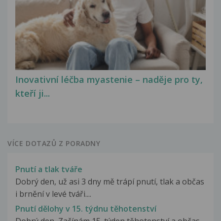
Inovativní léčba myastenie – naděje pro ty,
kteří ji...
VÍCE DOTAZŮ Z PORADNY
Pnutí a tlak tváře
Dobrý den, už asi 3 dny mě trápí pnutí, tlak a občas
i brnění v levé tváři....
Pnutí dělohy v 15. týdnu těhotenství
Dobrý den, Začínám 15. týden těhotenství a občas