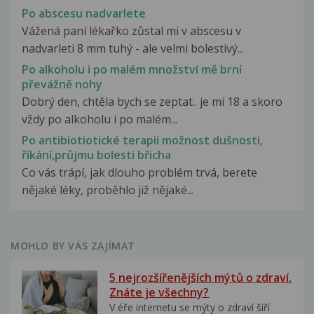
Po abscesu nadvarlete
Vážená paní lékařko zůstal mi v abscesu v
nadvarleti 8 mm tuhý - ale velmi bolestivý...
Po alkoholu i po malém množství mě brní
převážně nohy
Dobrý den, chtěla bych se zeptat.. je mi 18 a skoro
vždy po alkoholu i po malém...
Po antibiotiotické terapii možnost dušnosti,
říkání,průjmu bolesti břicha
Co vás trápí, jak dlouho problém trvá, berete
nějaké léky, proběhlo již nějaké...
MOHLO BY VÁS ZAJÍMAT
5 nejrozšířenějších mýtů o zdraví.
Znáte je všechny?
V éře internetu se mýty o zdraví šíří