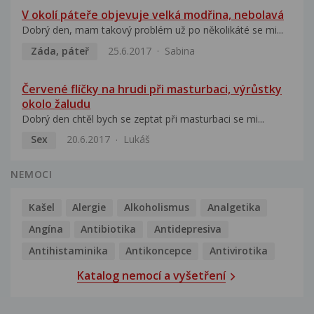
V okolí páteře objevuje velká modřina, nebolavá
Dobrý den, mam takový problém už po několikáté se mi...
Záda, páteř
25.6.2017
Sabina
Červené flíčky na hrudi při masturbaci, výrůstky
okolo žaludu
Dobrý den chtěl bych se zeptat při masturbaci se mi...
Sex
20.6.2017
Lukáš
NEMOCI
Kašel
Alergie
Alkoholismus
Analgetika
Angína
Antibiotika
Antidepresiva
Antihistaminika
Antikoncepce
Antivirotika
Katalog nemocí a vyšetření