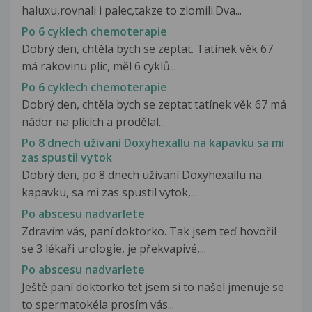
haluxu,rovnali i palec,takze to zlomili.Dva...
Po 6 cyklech chemoterapie
Dobrý den, chtěla bych se zeptat. Tatínek věk 67
má rakovinu plic, měl 6 cyklů...
Po 6 cyklech chemoterapie
Dobrý den, chtěla bych se zeptat tatínek věk 67 má
nádor na plicích a prodělal...
Po 8 dnech uživaní Doxyhexallu na kapavku sa mi
zas spustil vytok
Dobrý den, po 8 dnech uživaní Doxyhexallu na
kapavku, sa mi zas spustil vytok,...
Po abscesu nadvarlete
Zdravím vás, paní doktorko. Tak jsem teď hovořil
se 3 lékaři urologie, je překvapivé,...
Po abscesu nadvarlete
Ještě paní doktorko tet jsem si to našel jmenuje se
to spermatokéla prosím vás...