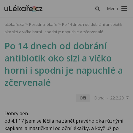
Menu
uLékaře.cz
Poradna lékaře
Po 14 dnech od dobrání antibiotik
oko slzí a víčko horní i spodní je napuchlé a zčervenalé
Po 14 dnech od dobrání
antibiotik oko slzí a víčko
horní i spodní je napuchlé a
zčervenalé
Oči
Dana
22.2.2017
Dobrý den.
od 4.1.17 jsem se léčila na zánět pravého oka různými
kapkami a mastičkami od oční lékařky, a když už po