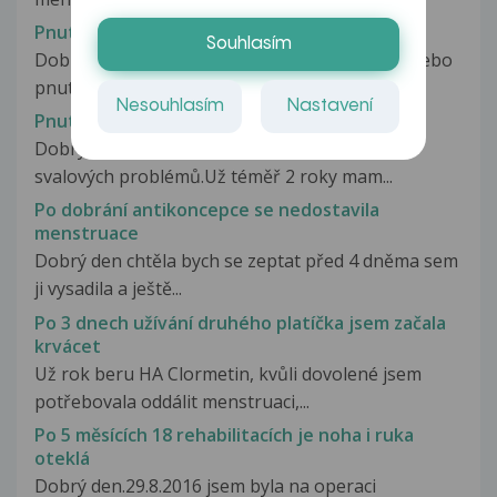
Pnutí v zádech
Souhlasím
Dobrý den, cca měsíc mám pocit jakoby tlaku nebo
pnutí na leve straně na...
Nesouhlasím
Nastavení
Pnutí ve stehenních a lýtkových svalech
Dobrý den. Potřeboval bych radu ohledně
svalových problémů.Už téměř 2 roky mam...
Po dobrání antikoncepce se nedostavila
menstruace
Dobrý den chtěla bych se zeptat před 4 dněma sem
ji vysadila a ještě...
Po 3 dnech užívání druhého platíčka jsem začala
krvácet
Už rok beru HA Clormetin, kvůli dovolené jsem
potřebovala oddálit menstruaci,...
Po 5 měsících 18 rehabilitacích je noha i ruka
oteklá
Dobrý den.29.8.2016 jsem byla na operaci