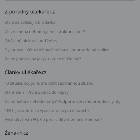
Z poradny uLékaře.cz
Stále se zvětšující bradavka
Co znamená nehomogenní struktura jater?
Občasné píchnutí pod žebry
Dyspepsie: Větry i při malé námaze, nepravidelná stolice
Zelený povlak na jazyku - co to může být?
Články uLékaře.cz
13 situací, kdy je nutné volat záchrannou službu
Stáhněte si: První pomoc do kapsy
Co pomáhá na oteklé nohy? Podpořte správné proudění lymfy
TEST: Jak dobře se vyznáte ve svých emocích?
Výsledky testu EQ: Co prozradil váš emoční kompas?
Žena-in.cz