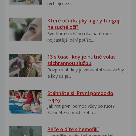
rychleji než...
Které oční kapky a gely fungují
na suché oči?
Syndrom suchého oka patří mezi
nejčastější oční potíže....
13 situací, kdy je nutné volat
záchrannou službu
Rozpoznat, kdy je zdravotní stav vážný
a kdy už je...
Stáhněte si: První pomoc do
kapsy
Jak mít první pomoc vždy po ruce?
Stáhněte si praktického...
Péče o dítě s hemofilií
Hemofilie je dědičné onemocnění,