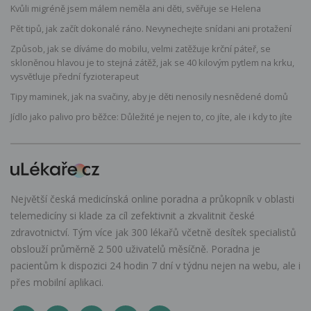
Kvůli migréně jsem málem neměla ani děti, svěřuje se Helena
Pět tipů, jak začít dokonalé ráno. Nevynechejte snídani ani protažení
Způsob, jak se díváme do mobilu, velmi zatěžuje krční páteř, se
skloněnou hlavou je to stejná zátěž, jak se 40 kilovým pytlem na krku,
vysvětluje přední fyzioterapeut
Tipy maminek, jak na svačiny, aby je děti nenosily nesnědené domů
Jídlo jako palivo pro běžce: Důležité je nejen to, co jíte, ale i kdy to jíte
Největší česká medicínská online poradna a průkopník v oblasti
telemedicíny si klade za cíl zefektivnit a zkvalitnit české
zdravotnictví. Tým více jak 300 lékařů včetně desítek specialistů
obslouží průměrně 2 500 uživatelů měsíčně. Poradna je
pacientům k dispozici 24 hodin 7 dní v týdnu nejen na webu, ale i
přes mobilní aplikaci.