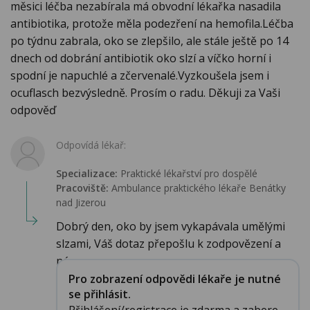
měsici léčba nezabírala má obvodní lékařka nasadila
antibiotika, protože měla podezření na hemofila.Léčba
po týdnu zabrala, oko se zlepšilo, ale stále ještě po 14
dnech od dobrání antibiotik oko slzí a víčko horní i
spodní je napuchlé a zčervenalé.Vyzkoušela jsem i
ocuflasch bezvýsledně. Prosím o radu. Děkuji za Vaši
odpověď
Odpovídá lékař:
Specializace:
Praktické lékařství pro dospělé
Pracoviště:
Ambulance praktického lékaře Benátky
nad Jizerou
Dobrý den, oko by jsem vykapávala umělými
slzami, Váš dotaz přepošlu k zodpovězení a
návr...
Pro zobrazení odpovědi lékaře je nutné
se přihlásit.
Přihlášení/registrace je zdarma a zabere