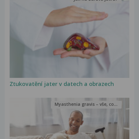
Ztukovatění jater v datech a obrazech
Myasthenia gravis – vše, co...