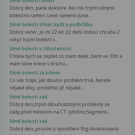
Silné bolesti ramen
Dobrý den, pane doktore. Asi rok trpím silnými
bolestmi ramen. Levé rameno jsme...
Silné bolesti třísel, kyčlí a podbříšku
Dobrý večer, Je mi 22 let. Již delší dobu ( zhruba 2
roky) trpím bolestí v...
Silné bolesti v těhotenství
Chtela bych se zeptet co mam delat. Jsem ve 33tt a
mam silne krece v brichu....
Silné bolesti za krkem
Co vás trápí, jak dlouho problém trvá, berete
nějaké léky, proběhlo již nějaké...
Silné bolesti zad
Dobrý den,trpím dlouhodobými problémy se
zády,před měsícem na CT zjištěno:Segment...
Silné bolesti zad
Dobrý den,,prosím o vysvětlení Rtg.Akcentovaná