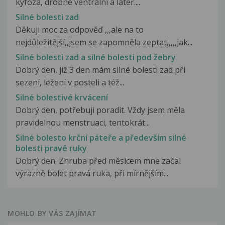
kyfoza, drobné ventrální a later....
Silné bolesti zad
Děkuji moc za odpověď ,,,ale na to
nejdůležitější,,jsem se zapomněla zeptat,,,,,jak...
Silné bolesti zad a silné bolesti pod žebry
Dobrý den, již 3 den mám silné bolesti zad při
sezení, ležení v posteli a též...
Silné bolestivé krvácení
Dobrý den, potřebuji poradit. Vždy jsem měla
pravidelnou menstruaci, tentokrát...
Silné bolesto krční páteře a především silné
bolesti pravé ruky
Dobrý den. Zhruba před měsícem mne začal
výrazně bolet pravá ruka, při mírnějším...
MOHLO BY VÁS ZAJÍMAT