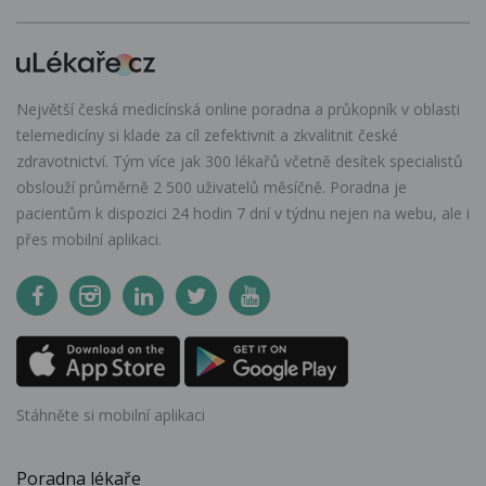
Největší česká medicínská online poradna a průkopník v oblasti
telemedicíny si klade za cíl zefektivnit a zkvalitnit české
zdravotnictví. Tým více jak 300 lékařů včetně desítek specialistů
obslouží průměrně 2 500 uživatelů měsíčně. Poradna je
pacientům k dispozici 24 hodin 7 dní v týdnu nejen na webu, ale i
přes mobilní aplikaci.
Stáhněte si mobilní aplikaci
Poradna lékaře