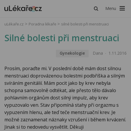
Menu
uLékaře.cz
Poradna lékaře
silné bolesti při menstruaci
Silné bolesti při menstruaci
Gynekologie
Dana
1.11.2016
Prosím, poraďte mi. V poslední době mám dost silnou
menstruaci doprovázenou bolestmi podbříška a silným
svíráním genitálií. Mám pocit jako by krev nebyla
schopna samovolně odtékat, ale přesto tělo dávalo
pohlavním orgánům dost silný impulz, aby krev
vypuzovalo ven. Stav připomíná stahy při orgazmu s
vypuzením hlenu, ale teď teče menstruační krev. Je
možné zaznamenat náznaky vzrušení i během krvácení.
Jinak si to nedovedu vysvětlit. Děkuji