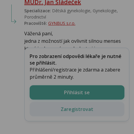
MUDr. Jan Sládeček
Specializace:
Dětská gynekologie, Gynekologie,
Porodnictví
Pracoviště:
GYNBUS s.r.o.
Vážená paní,
jedna z možností jak ovlivnit silnou menses
která je doprovázena bolestmi je n...
Pro zobrazení odpovědi lékaře je nutné
se přihlásit.
Přihlášení/registrace je zdarma a zabere
průměrně 2 minuty.
Přihlásit se
Zaregistrovat