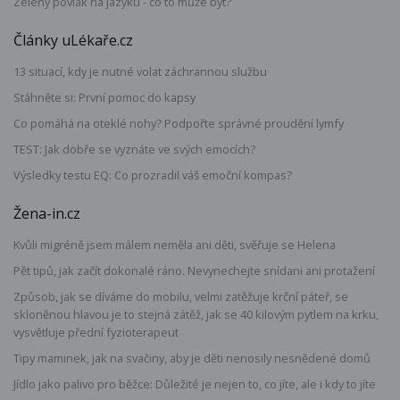
Zelený povlak na jazyku - co to může být?
Články uLékaře.cz
13 situací, kdy je nutné volat záchrannou službu
Stáhněte si: První pomoc do kapsy
Co pomáhá na oteklé nohy? Podpořte správné proudění lymfy
TEST: Jak dobře se vyznáte ve svých emocích?
Výsledky testu EQ: Co prozradil váš emoční kompas?
Žena-in.cz
Kvůli migréně jsem málem neměla ani děti, svěřuje se Helena
Pět tipů, jak začít dokonalé ráno. Nevynechejte snídani ani protažení
Způsob, jak se díváme do mobilu, velmi zatěžuje krční páteř, se
skloněnou hlavou je to stejná zátěž, jak se 40 kilovým pytlem na krku,
vysvětluje přední fyzioterapeut
Tipy maminek, jak na svačiny, aby je děti nenosily nesnědené domů
Jídlo jako palivo pro běžce: Důležité je nejen to, co jíte, ale i kdy to jíte