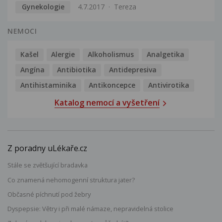
Gynekologie
4.7.2017
Tereza
NEMOCI
Kašel
Alergie
Alkoholismus
Analgetika
Angína
Antibiotika
Antidepresiva
Antihistaminika
Antikoncepce
Antivirotika
Katalog nemocí a vyšetření
Z poradny uLékaře.cz
Stále se zvětšující bradavka
Co znamená nehomogenní struktura jater?
Občasné píchnutí pod žebry
Dyspepsie: Větry i při malé námaze, nepravidelná stolice