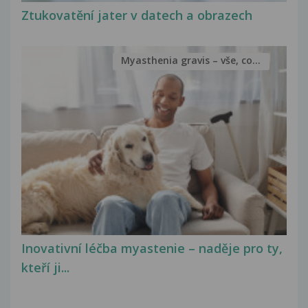
Ztukovatění jater v datech a obrazech
Myasthenia gravis – vše, co...
Inovativní léčba myastenie – naděje pro ty,
kteří ji...