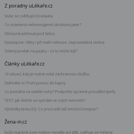
Z poradny uLékaře.cz
Stále se zvětšující bradavka
Co znamená nehomogenní struktura jater?
Občasné píchnutí pod žebry
Dyspepsie: Větry i při malé námaze, nepravidelná stolice
Zelený povlak na jazyku - co to může být?
Články uLékaře.cz
13 situací, kdy je nutné volat záchrannou službu
Stáhněte si: První pomoc do kapsy
Co pomáhá na oteklé nohy? Podpořte správné proudění lymfy
TEST: Jak dobře se vyznáte ve svých emocích?
Výsledky testu EQ: Co prozradil váš emoční kompas?
Žena-in.cz
Kvůli migréně jsem málem neměla ani děti, svěřuje se Helena