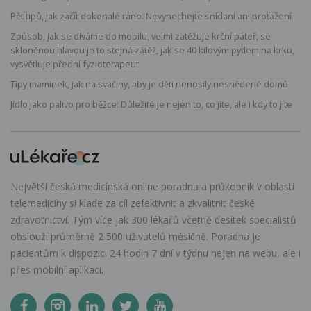
Pět tipů, jak začít dokonalé ráno. Nevynechejte snídani ani protažení
Způsob, jak se díváme do mobilu, velmi zatěžuje krční páteř, se
skloněnou hlavou je to stejná zátěž, jak se 40 kilovým pytlem na krku,
vysvětluje přední fyzioterapeut
Tipy maminek, jak na svačiny, aby je děti nenosily nesnědené domů
Jídlo jako palivo pro běžce: Důležité je nejen to, co jíte, ale i kdy to jíte
Největší česká medicínská online poradna a průkopník v oblasti
telemedicíny si klade za cíl zefektivnit a zkvalitnit české
zdravotnictví. Tým více jak 300 lékařů včetně desítek specialistů
obslouží průměrně 2 500 uživatelů měsíčně. Poradna je
pacientům k dispozici 24 hodin 7 dní v týdnu nejen na webu, ale i
přes mobilní aplikaci.