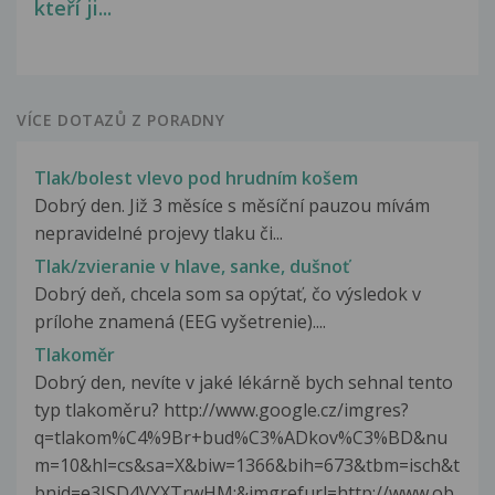
kteří ji...
VÍCE DOTAZŮ Z PORADNY
Tlak/bolest vlevo pod hrudním košem
Dobrý den. Již 3 měsíce s měsíční pauzou mívám
nepravidelné projevy tlaku či...
Tlak/zvieranie v hlave, sanke, dušnoť
Dobrý deň, chcela som sa opýtať, čo výsledok v
prílohe znamená (EEG vyšetrenie)....
Tlakoměr
Dobrý den, nevíte v jaké lékárně bych sehnal tento
typ tlakoměru? http://www.google.cz/imgres?
q=tlakom%C4%9Br+bud%C3%ADkov%C3%BD&nu
m=10&hl=cs&sa=X&biw=1366&bih=673&tbm=isch&t
bnid=e3JSD4VYXTrwHM:&imgrefurl=http://www.ob