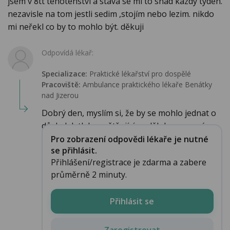
jsem v 8tt tehotenstvi a stava se mi to snad kazdy tyden.
nezavisle na tom jestli sedim ,stojím nebo lezim. nikdo
mi neřekl co by to mohlo být. děkuji
Odpovídá lékař:
Specializace:
Praktické lékařství pro dospělé
Pracoviště:
Ambulance praktického lékaře Benátky
nad Jizerou
Dobrý den, myslím si, že by se mohlo jednat o
důsledek tlaku zvětšující se dělohy na orgán...
Pro zobrazení odpovědi lékaře je nutné
se přihlásit.
Přihlášení/registrace je zdarma a zabere
průměrně 2 minuty.
Přihlásit se
Zaregistrovat