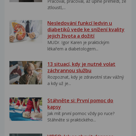
Pracoval, pracoval, až úplně přehlédl, že
ztloustl,...
Nesledování funkcí ledvin u
diabetiků vede ke snížení kvality
jejich života a dožití
MUDr. Igor Karen je praktickým
lékařem a diabetologem...
13 situací, kdy je nutné volat
záchrannou službu
Rozpoznat, kdy je zdravotní stav vážný
a kdy už je...
Stáhněte si: První pomoc do
kapsy
Jak mít první pomoc vždy po ruce?
Stáhněte si praktického...