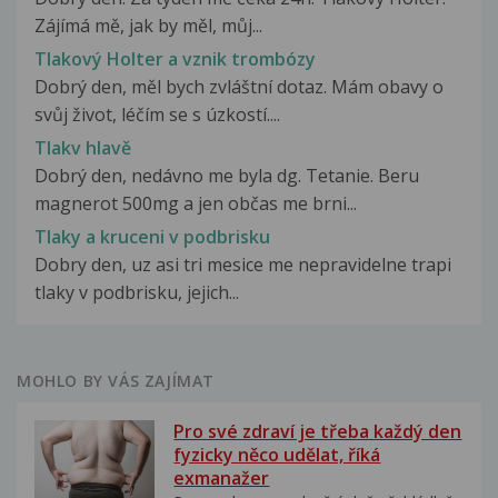
Zájímá mě, jak by měl, můj...
Tlakový Holter a vznik trombózy
Dobrý den, měl bych zvláštní dotaz. Mám obavy o
svůj život, léčím se s úzkostí....
Tlakv hlavě
Dobrý den, nedávno me byla dg. Tetanie. Beru
magnerot 500mg a jen občas me brni...
Tlaky a kruceni v podbrisku
Dobry den, uz asi tri mesice me nepravidelne trapi
tlaky v podbrisku, jejich...
MOHLO BY VÁS ZAJÍMAT
Pro své zdraví je třeba každý den
fyzicky něco udělat, říká
exmanažer