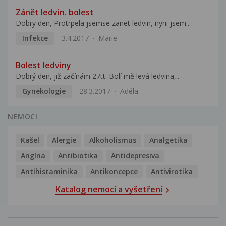
Zánět ledvin. bolest
Dobry den, Protrpela jsemse zanet ledvin, nyni jsem...
Infekce
3.4.2017
Marie
Bolest ledviny
Dobrý den, již začínám 27tt. Bolí mě levá ledvina,...
Gynekologie
28.3.2017
Adéla
NEMOCI
Kašel
Alergie
Alkoholismus
Analgetika
Angína
Antibiotika
Antidepresiva
Antihistaminika
Antikoncepce
Antivirotika
Katalog nemocí a vyšetření