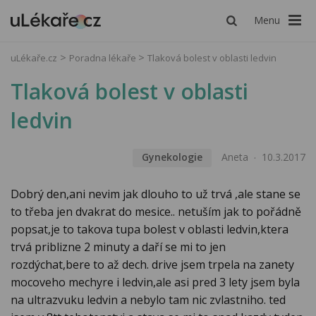
Menu
uLékaře.cz
Poradna lékaře
Tlaková bolest v oblasti ledvin
Tlaková bolest v oblasti
ledvin
Gynekologie
Aneta
10.3.2017
Dobrý den,ani nevim jak dlouho to už trvá ,ale stane se
to třeba jen dvakrat do mesice.. netuším jak to pořádně
popsat,je to takova tupa bolest v oblasti ledvin,ktera
trvá priblizne 2 minuty a daří se mi to jen
rozdýchat,bere to až dech. drive jsem trpela na zanety
mocoveho mechyre i ledvin,ale asi pred 3 lety jsem byla
na ultrazvuku ledvin a nebylo tam nic zvlastniho. ted