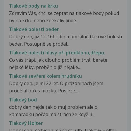
Tlakové body na krku
Zdravím Vás, chci se zeptat na tlakové body pokud
by na krku nebo kdekoliv jinde...
Tlakové bolesti beder
Dobrý den, již 12-16hodin mám silně tlakové bolesti
beder. Postupně se prodal...
Tlakové bolesti hlavy při předklonu,dřepu.
Co vás trápí, jak dlouho problém trvá, berete
nějaké léky, proběhlo již nějaké...
Tlakové sevření kolem hrudníku
Dobrý den. Je mi 22 let. O prázdninách jsem
prodělal otřes mozku. Posléze...
Tlakový bod
dobrý den nejde tak o muj problem ale o
kamaradku pořád má strach že když jí...
Tlakový Holter
Dobrý den. Za týden mě čeká 24h. Tlakový Holter.