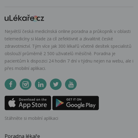
Největší česká medicínská online poradna a průkopník v oblasti
telemedicíny si klade za cíl zefektivnit a zkvalitnit české
zdravotnictví. Tým více jak 300 lékařů včetně desítek specialistů
obslouží průměrně 2 500 uživatelů měsíčně. Poradna je
pacientům k dispozici 24 hodin 7 dní v týdnu nejen na webu, ale i
přes mobilní aplikaci.
Stáhněte si mobilní aplikaci
Poradna lékaře