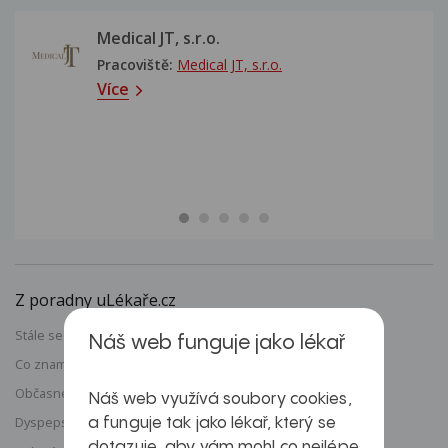
Medical JT, s.r.o.
Pracoviště:
Medical JT, s.r.o.
Více
Z poradny uLékaře.cz
Stále se zvětšující bradavka
Náš web funguje jako lékař
Co znamená nehomogenní struktura jater?
Občasné píchnutí pod žebry
Náš web využívá soubory cookies,
Dyspepsie: Větry i při malé námaze, nepravidelná stolice
a funguje tak jako lékař, který se
dotazuje, aby vám mohl co nejlépe