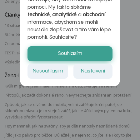
Zelený povlak na jazyku - co to může být?
pomoci. My takto sbíráme
Články uLékaře.cz
technické
,
analytické
a
obchodní
informace, abychom se mohli
13 situací, kdy je nutné volat záchrannou službu
neustále zlepšovat a tím vám lépe
Stáhněte si: První pomoc do kapsy
pomohli. Souhlasíte?
Co pomáhá na oteklé nohy? Podpořte správné proudění lymfy
TEST: Jak dobře se vyznáte ve svých emocích?
Souhlasím
Výsledky testu EQ: Co prozradil váš emoční kompas?
Nesouhlasím
Nastavení
Žena-in.cz
Kvůli migréně jsem málem neměla ani děti, svěřuje se Helena
Pět tipů, jak začít dokonalé ráno. Nevynechejte snídani ani protažení
Způsob, jak se díváme do mobilu, velmi zatěžuje krční páteř, se
skloněnou hlavou je to stejná zátěž, jak se 40 kilovým pytlem na krku,
vysvětluje přední fyzioterapeut
Tipy maminek, jak na svačiny, aby je děti nenosily nesnědené domů
Jídlo jako palivo pro běžce: Důležité je nejen to, co jíte, ale i kdy to jíte