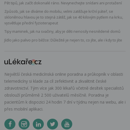
Pět tipů, jak začít dokonalé ráno. Nevynechejte snídani ani protažení
Způsob, jak se díváme do mobilu, velmi zatěžuje krční páteř, se
skloněnou hlavou je to stejná zátěž, jak se 40 kilovým pytlem na krku,
vysvětluje přední fyzioterapeut
Tipy maminek, jak na svačiny, aby je děti nenosily nesnědené domů
Jídlo jako palivo pro běžce: Důležité je nejen to, co jíte, ale i kdy to jíte
Největší česká medicínská online poradna a průkopník v oblasti
telemedicíny si klade za cíl zefektivnit a zkvalitnit české
zdravotnictví. Tým více jak 300 lékařů včetně desítek specialistů
obslouží průměrně 2 500 uživatelů měsíčně. Poradna je
pacientům k dispozici 24 hodin 7 dní v týdnu nejen na webu, ale i
přes mobilní aplikaci.