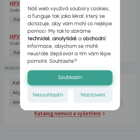
HPV pozitivní manželka
Náš web využívá soubory cookies,
Dobrý den, manželka po xx letech přivezla z Východu...
a funguje tak jako lékař, který se
Pohlavní nemoci
5.10.2023
dotazuje, aby vám mohl co nejlépe
pomoci. My takto sbíráme
HPV typ 52 u partnerky
technické
,
analytické
a
obchodní
Dobrý deň prajem. Prosím Vás ako sa dá vyliečiť vírus...
informace, abychom se mohli
Pohlavní nemoci
5.10.2023
neustále zlepšovat a tím vám lépe
pomohli. Souhlasíte?
NEMOCI
Souhlasím
Kašel
Alergie
Alkoholismus
Analgetika
Angína
Antibiotika
Antidepresiva
Nesouhlasím
Nastavení
Antihistaminika
Antikoncepce
Antivirotika
Katalog nemocí a vyšetření