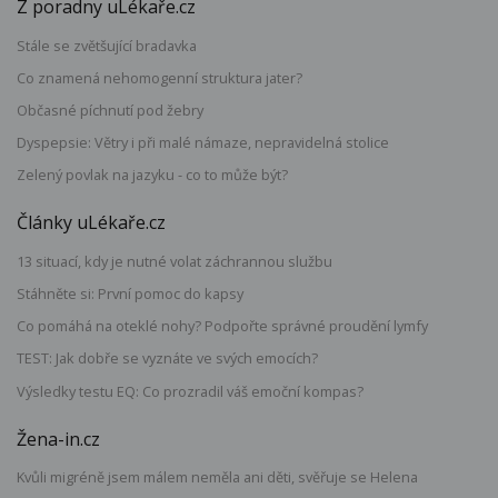
Z poradny uLékaře.cz
Stále se zvětšující bradavka
Co znamená nehomogenní struktura jater?
Občasné píchnutí pod žebry
Dyspepsie: Větry i při malé námaze, nepravidelná stolice
Zelený povlak na jazyku - co to může být?
Články uLékaře.cz
13 situací, kdy je nutné volat záchrannou službu
Stáhněte si: První pomoc do kapsy
Co pomáhá na oteklé nohy? Podpořte správné proudění lymfy
TEST: Jak dobře se vyznáte ve svých emocích?
Výsledky testu EQ: Co prozradil váš emoční kompas?
Žena-in.cz
Kvůli migréně jsem málem neměla ani děti, svěřuje se Helena