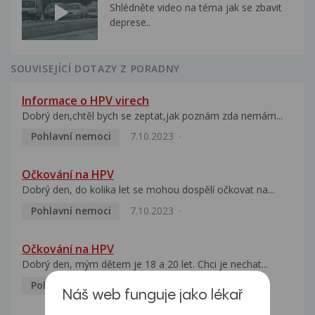
Shlédněte video na téma jak se zbavit
deprese..
SOUVISEJÍCÍ DOTAZY Z PORADNY
Informace o HPV virech
Dobrý den,chtěl bych se zeptat,jak poznám zda nemám...
Pohlavní nemoci
7.10.2023
Očkování na HPV
Dobrý den, do kolika let se mohou dospělí očkovat na...
Pohlavní nemoci
7.10.2023
Očkování na HPV
Dobrý den, mým dětem je 18 a 20 let. Chci je nechat...
Pohlavní nemoci
5.10.2023
Náš web funguje jako lékař