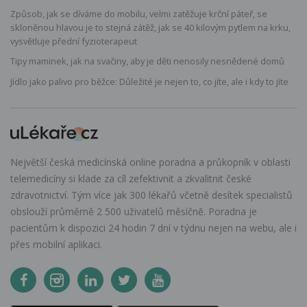
Způsob, jak se díváme do mobilu, velmi zatěžuje krční páteř, se
skloněnou hlavou je to stejná zátěž, jak se 40 kilovým pytlem na krku,
vysvětluje přední fyzioterapeut
Tipy maminek, jak na svačiny, aby je děti nenosily nesnědené domů
Jídlo jako palivo pro běžce: Důležité je nejen to, co jíte, ale i kdy to jíte
Největší česká medicínská online poradna a průkopník v oblasti
telemedicíny si klade za cíl zefektivnit a zkvalitnit české
zdravotnictví. Tým více jak 300 lékařů včetně desítek specialistů
obslouží průměrně 2 500 uživatelů měsíčně. Poradna je
pacientům k dispozici 24 hodin 7 dní v týdnu nejen na webu, ale i
přes mobilní aplikaci.