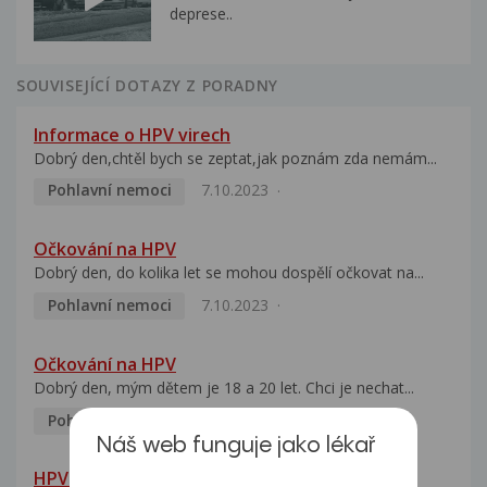
deprese..
SOUVISEJÍCÍ DOTAZY Z PORADNY
Informace o HPV virech
Dobrý den,chtěl bych se zeptat,jak poznám zda nemám...
Pohlavní nemoci
7.10.2023
Očkování na HPV
Dobrý den, do kolika let se mohou dospělí očkovat na...
Pohlavní nemoci
7.10.2023
Očkování na HPV
Dobrý den, mým dětem je 18 a 20 let. Chci je nechat...
Pohlavní nemoci
5.10.2023
Náš web funguje jako lékař
HPV pozitivní manželka