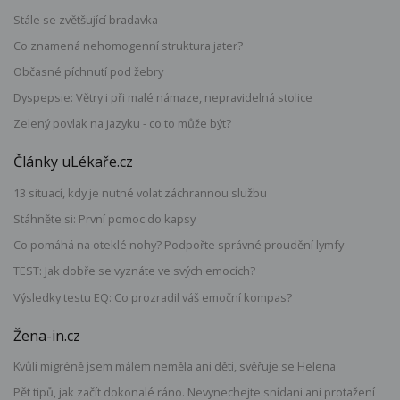
Stále se zvětšující bradavka
Co znamená nehomogenní struktura jater?
Občasné píchnutí pod žebry
Dyspepsie: Větry i při malé námaze, nepravidelná stolice
Zelený povlak na jazyku - co to může být?
Články uLékaře.cz
13 situací, kdy je nutné volat záchrannou službu
Stáhněte si: První pomoc do kapsy
Co pomáhá na oteklé nohy? Podpořte správné proudění lymfy
TEST: Jak dobře se vyznáte ve svých emocích?
Výsledky testu EQ: Co prozradil váš emoční kompas?
Žena-in.cz
Kvůli migréně jsem málem neměla ani děti, svěřuje se Helena
Pět tipů, jak začít dokonalé ráno. Nevynechejte snídani ani protažení