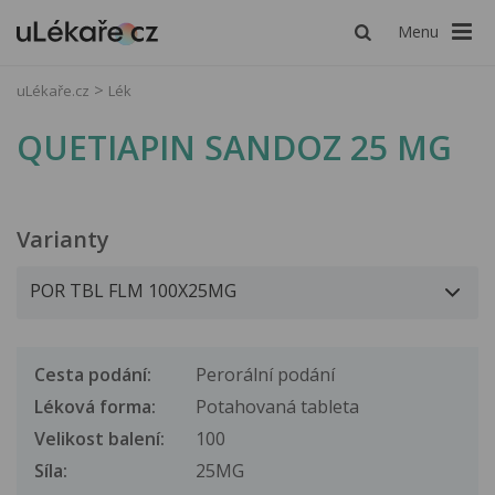
Menu
uLékaře.cz
Lék
QUETIAPIN SANDOZ 25 MG
Varianty
Cesta podání:
Perorální podání
Léková forma:
Potahovaná tableta
Velikost balení:
100
Síla:
25MG