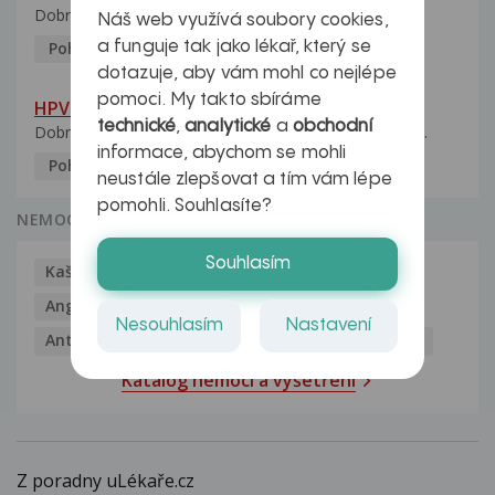
Dobrý den, manželka po xx letech přivezla z Východu...
Náš web využívá soubory cookies,
a funguje tak jako lékař, který se
Pohlavní nemoci
5.10.2023
dotazuje, aby vám mohl co nejlépe
pomoci. My takto sbíráme
HPV typ 52 u partnerky
technické
,
analytické
a
obchodní
Dobrý deň prajem. Prosím Vás ako sa dá vyliečiť vírus...
informace, abychom se mohli
Pohlavní nemoci
5.10.2023
neustále zlepšovat a tím vám lépe
pomohli. Souhlasíte?
NEMOCI
Souhlasím
Kašel
Alergie
Alkoholismus
Analgetika
Angína
Antibiotika
Antidepresiva
Nesouhlasím
Nastavení
Antihistaminika
Antikoncepce
Antivirotika
Katalog nemocí a vyšetření
Z poradny uLékaře.cz