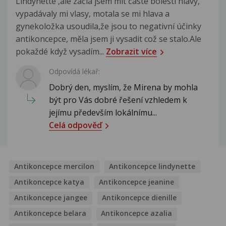
Lindynette ,ale začla jsem mít časté bolesti hlavy,
vypadávaly mi vlasy, motala se mi hlava a
gynekoložka usoudila,že jsou to negativní účinky
antikoncepce, měla jsem ji vysadit což se stalo.Ale
pokaždé když vysadím...
Zobrazit více
Odpovídá lékař:
Dobrý den, myslím, že Mirena by mohla
být pro Vás dobré řešení vzhledem k
jejímu především lokálnímu...
Celá odpověď
Antikoncepce mercilon
Antikoncepce lindynette
Antikoncepce katya
Antikoncepce jeanine
Antikoncepce jangee
Antikoncepce dienille
Antikoncepce belara
Antikoncepce azalia