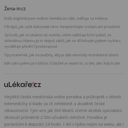
Žena-in.cz
Kvůli migréně jsem málem neměla ani děti, svěřuje se Helena
Pět tipů, jak začít dokonalé ráno. Nevynechejte snídani ani protažení
Způsob, jak se díváme do mobilu, velmi zatěžuje krční páteř, se
skloněnou hlavou je to stejná zátěž, jak se 40 kilovým pytlem na krku,
vysvětluje přední fyzioterapeut
Tipy maminek, jak na svačiny, aby je děti nenosily nesnědené domů
Jídlo jako palivo pro běžce: Důležité je nejen to, co jíte, ale i kdy to jíte
Největší česká medicínská online poradna a průkopník v oblasti
telemedicíny si klade za cíl zefektivnit a zkvalitnit české
zdravotnictví. Tým více jak 300 lékařů včetně desítek specialistů
obslouží průměrně 2 500 uživatelů měsíčně. Poradna je
pacientům k dispozici 24 hodin 7 dní v týdnu nejen na webu, ale i