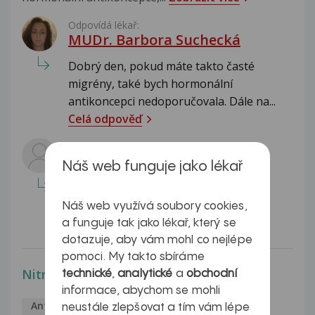
Odpovídá lékař:
MUDr. Barbora Suchecká
Dobrý den, pokud máte takto časté
migrény, také bych hormonální
antikoncepci nedoporučovala. Dále na...
Celá odpověď
Odpovídá lékař:
Náš web funguje jako lékař
Dobrý den Pavlo, předpokládám, že
menstruaci máte pravidelnou a že Vás
netrápí silné krvácení nebo...
Náš web využívá soubory cookies,
Celá odpověď
a funguje tak jako lékař, který se
dotazuje, aby vám mohl co nejlépe
pomoci. My takto sbíráme
Nitroděložní tělísko
technické
,
analytické
a
obchodní
informace, abychom se mohli
Antikoncepce
Monika
12.11.2016
neustále zlepšovat a tím vám lépe