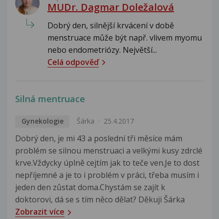
MUDr. Dagmar Doležalová
Dobrý den, silnější krvácení v době
menstruace může být např. vlivem myomu
nebo endometriózy. Největší...
Celá odpověď
Silná mentruace
Gynekologie
Šárka
25.4.2017
Dobrý den, je mi 43 a poslední tři měsíce mám
problém se silnou menstruaci a velkými kusy zdrclé
krve.Vždycky úplně cejtím jak to teče ven.Je to dost
nepříjemné a je to i problém v práci, třeba musím i
jeden den zůstat doma.Chystám se zajít k
doktorovi, dá se s tím něco dělat? Děkuji Šárka
Zobrazit více