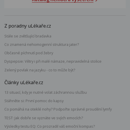
Z poradny uLékaře.cz
Stále se zvětšující bradavka
Co znamená nehomogenní struktura jater?
Občasné píchnutí pod žebry
Dyspepsie: Větry i při malé námaze, nepravidelná stolice
Zelený povlak na jazyku - co to může být?
Články uLékaře.cz
13 situací, kdy je nutné volat záchrannou službu
Stáhněte si: První pomoc do kapsy
Co pomáhá na oteklé nohy? Podpořte správné proudění lymfy
TEST: Jak dobře se vyznáte ve svých emocích?
Výsledky testu EQ: Co prozradil váš emoční kompas?