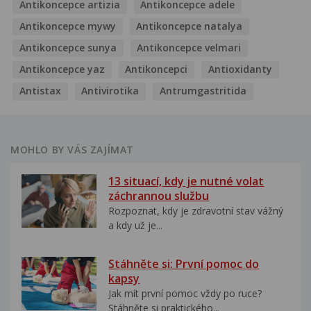
Antikoncepce artizia
Antikoncepce adele
Antikoncepce mywy
Antikoncepce natalya
Antikoncepce sunya
Antikoncepce velmari
Antikoncepce yaz
Antikoncepci
Antioxidanty
Antistax
Antivirotika
Antrumgastritida
MOHLO BY VÁS ZAJÍMAT
13 situací, kdy je nutné volat
záchrannou službu
Rozpoznat, kdy je zdravotní stav vážný
a kdy už je...
Stáhněte si: První pomoc do
kapsy
Jak mít první pomoc vždy po ruce?
Stáhněte si praktického...