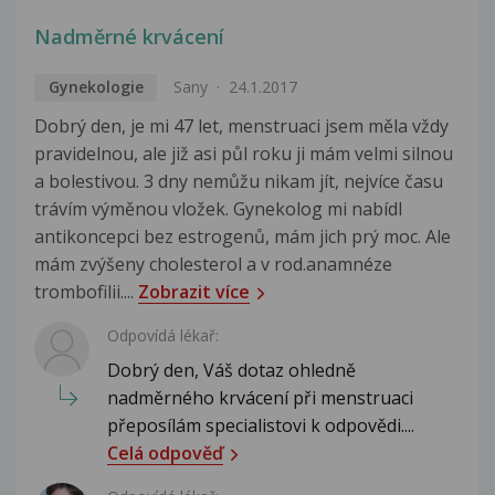
Nadměrné krvácení
Gynekologie
Sany
24.1.2017
Dobrý den, je mi 47 let, menstruaci jsem měla vždy
pravidelnou, ale již asi půl roku ji mám velmi silnou
a bolestivou. 3 dny nemůžu nikam jít, nejvíce času
trávím výměnou vložek. Gynekolog mi nabídl
antikoncepci bez estrogenů, mám jich prý moc. Ale
mám zvýšeny cholesterol a v rod.anamnéze
trombofilii....
Zobrazit více
Odpovídá lékař:
Dobrý den, Váš dotaz ohledně
nadměrného krvácení při menstruaci
přeposílám specialistovi k odpovědi....
Celá odpověď