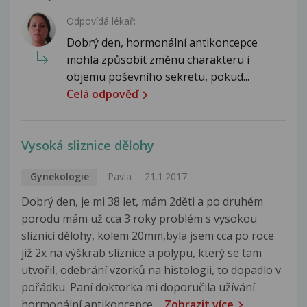
Odpovídá lékař:
Dobrý den, hormonální antikoncepce
mohla způsobit změnu charakteru i
objemu poševního sekretu, pokud...
Celá odpověď
Vysoká sliznice dělohy
Gynekologie
Pavla
21.1.2017
Dobrý den, je mi 38 let, mám 2děti a po druhém
porodu mám už cca 3 roky problém s vysokou
sliznicí dělohy, kolem 20mm,byla jsem cca po roce
již 2x na výškrab sliznice a polypu, který se tam
utvořil, odebrání vzorků na histologii, to dopadlo v
pořádku. Paní doktorka mi doporučila užívání
hormonální antikoncepce,...
Zobrazit více