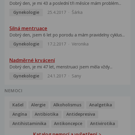
Dobrý den, je mi 43 a poslední tři měsíce mám problém...
Gynekologie
25.4.2017
Šárka
Silná mentruace
Dobrý den, jsem 6 let po porodu a mám pravidelny cyklus...
Gynekologie
17.2.2017
Veronika
Nadměrné krvácení
Dobrý den, je mi 47 let, menstruaci jsem měla vždy...
Gynekologie
24.1.2017
Sany
NEMOCI
Kašel
Alergie
Alkoholismus
Analgetika
Angína
Antibiotika
Antidepresiva
Antihistaminika
Antikoncepce
Antivirotika
Katalog nemocí a vyšetření