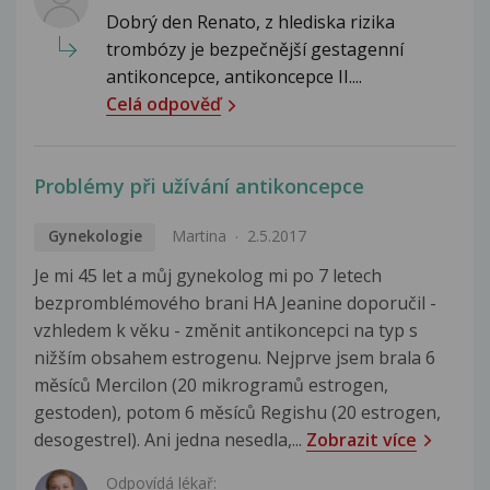
Dobrý den Renato, z hlediska rizika
trombózy je bezpečnější gestagenní
antikoncepce, antikoncepce II....
Celá odpověď
Problémy při užívání antikoncepce
Gynekologie
Martina
2.5.2017
Je mi 45 let a můj gynekolog mi po 7 letech
bezpromblémového brani HA Jeanine doporučil -
vzhledem k věku - změnit antikoncepci na typ s
nižším obsahem estrogenu. Nejprve jsem brala 6
měsíců Mercilon (20 mikrogramů estrogen,
gestoden), potom 6 měsíců Regishu (20 estrogen,
desogestrel). Ani jedna nesedla,...
Zobrazit více
Odpovídá lékař: