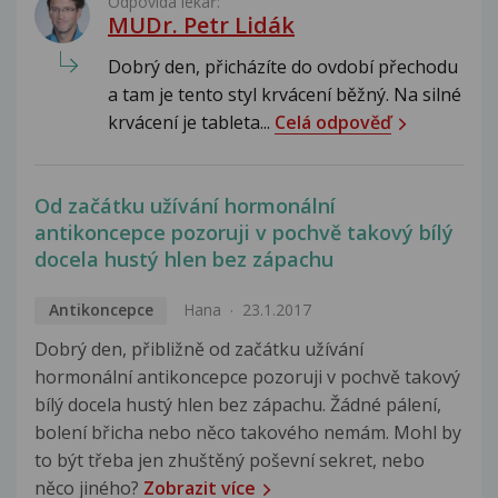
Odpovídá lékař:
MUDr. Petr Lidák
Dobrý den, přicházíte do ovdobí přechodu
a tam je tento styl krvácení běžný. Na silné
krvácení je tableta...
Celá odpověď
Od začátku užívání hormonální
antikoncepce pozoruji v pochvě takový bílý
docela hustý hlen bez zápachu
Antikoncepce
Hana
23.1.2017
Dobrý den, přibližně od začátku užívání
hormonální antikoncepce pozoruji v pochvě takový
bílý docela hustý hlen bez zápachu. Žádné pálení,
bolení břicha nebo něco takového nemám. Mohl by
to být třeba jen zhuštěný poševní sekret, nebo
něco jiného?
Zobrazit více