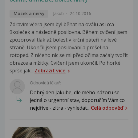
Mozek a nervy
Jakub
24.10.2016
Zdravím včera jsem byl běhat na oválu asi cca
9koleček a následně posilovna. Během cvičení jsem
zpozoroval tlak až bolest v krční páteři na levé
straně. Ukončil jsem posilování a prešel na
rotoped. Z ničeho nic se mi před očima začaly tvořit
obrazce a mžitky. Cvičení jsem ukončil. Po horké
sprše jak...
Zobrazit více
Odpovídá lékař:
Dobrý den Jakube, dle mého názoru se
jedná o urgentní stav, doporučím Vám co
nejdříve - zítra - vyhledat...
Celá odpověď