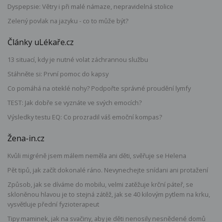
Dyspepsie: Větry i při malé námaze, nepravidelná stolice
Zelený povlak na jazyku - co to může být?
Články uLékaře.cz
13 situací, kdy je nutné volat záchrannou službu
Stáhněte si: První pomoc do kapsy
Co pomáhá na oteklé nohy? Podpořte správné proudění lymfy
TEST: Jak dobře se vyznáte ve svých emocích?
Výsledky testu EQ: Co prozradil váš emoční kompas?
Žena-in.cz
Kvůli migréně jsem málem neměla ani děti, svěřuje se Helena
Pět tipů, jak začít dokonalé ráno. Nevynechejte snídani ani protažení
Způsob, jak se díváme do mobilu, velmi zatěžuje krční páteř, se
skloněnou hlavou je to stejná zátěž, jak se 40 kilovým pytlem na krku,
vysvětluje přední fyzioterapeut
Tipy maminek, jak na svačiny, aby je děti nenosily nesnědené domů