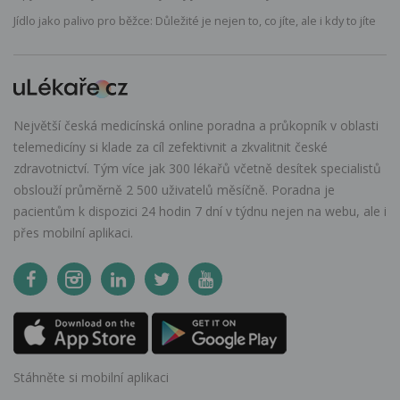
Jídlo jako palivo pro běžce: Důležité je nejen to, co jíte, ale i kdy to jíte
Největší česká medicínská online poradna a průkopník v oblasti
telemedicíny si klade za cíl zefektivnit a zkvalitnit české
zdravotnictví. Tým více jak 300 lékařů včetně desítek specialistů
obslouží průměrně 2 500 uživatelů měsíčně. Poradna je
pacientům k dispozici 24 hodin 7 dní v týdnu nejen na webu, ale i
přes mobilní aplikaci.
Stáhněte si mobilní aplikaci