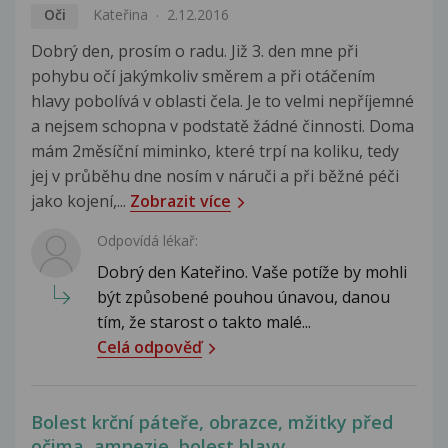
Oči
Kateřina
2.12.2016
Dobrý den, prosím o radu. Již 3. den mne při
pohybu očí jakýmkoliv směrem a při otáčením
hlavy pobolívá v oblasti čela. Je to velmi nepříjemné
a nejsem schopna v podstatě žádné činnosti. Doma
mám 2měsíční miminko, které trpí na koliku, tedy
jej v průběhu dne nosím v náruči a při běžné péči
jako kojení,...
Zobrazit více
Odpovídá lékař:
Dobrý den Kateřino. Vaše potíže by mohli
být způsobené pouhou únavou, danou
tím, že starost o takto malé...
Celá odpověď
Bolest krční páteře, obrazce, mžitky před
očima, amnezie, bolest hlavy