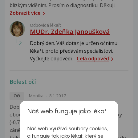
blízkým viděním. Prosím o diagnostiku. Děkuji.
Zobrazit více
Odpovídá lékař:
MUDr. Zdeňka Janoušková
Dobrý den. Váš dotaz je určen očnímu
lékaři, proto předávám specialistovi.
Vyčkejte odpovědi....
Celá odpověď
Bolest očí
Oči
Monika
8.1.2017
Dobrý den, již asi týden mne trápí velké bolesti
Náš web funguje jako lékař
obou očí. Je mi 21 let, nosím brýle/čočky do dálky
(-0,75 a -2), na začátku prosince jsem prodělala
Náš web využívá soubory cookies,
zánět spojivek. Nyní asi od Vánoc citím tupou
a funguje tak jako lékař, který se
bolest celých očí, nejprve nepravidelně třeba 2x do