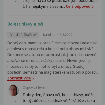
zřejmé, na co se ptáte, dále jste podstoupil
CT s nějakým nálezem,...
Celá odpověď
Bolest hlavy a očí
Vnitřní lékařství
Karolina
3.3.2017
Dobrý den, mam uz pres 3 mesice mozna i dele tlak
a bolest v obasti cela a bolest oci a obcas mi i slzí.
Dokonce se z toho mracim asi jak jsou oci unavené
a začali se mi delat vrásky na cele. Nevim jestli je
moznost, ze by to mohlo byt z únavy. Studuji
poslední semestr na magisterském stupni a porad...
Zobrazit více
Odpovídá lékař:
Dobrý den, únava očí, bolest hlavy, může
to být důsledek jednak větší zátěže zraku