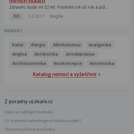
horních víčkách
Zdravím, bude mi 52 let. Poslední rok až rok a půl...
Oči
3.2.2017
Magda
NEMOCI
Kašel
Alergie
Alkoholismus
Analgetika
Angína
Antibiotika
Antidepresiva
Antihistaminika
Antikoncepce
Antivirotika
Katalog nemocí a vyšetření
Z poradny uLékaře.cz
Stále se zvětšující bradavka
Co znamená nehomogenní struktura jater?
Občasné píchnutí pod žebry