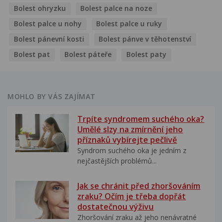
Bolest ohryzku
Bolest palce na noze
Bolest palce u nohy
Bolest palce u ruky
Bolest pánevní kosti
Bolest pánve v těhotenství
Bolest pat
Bolest páteře
Bolest paty
MOHLO BY VÁS ZAJÍMAT
Trpíte syndromem suchého oka?
Umělé slzy na zmírnění jeho
příznaků vybírejte pečlivě
Syndrom suchého oka je jedním z
nejčastějších problémů...
Jak se chránit před zhoršováním
zraku? Očím je třeba dopřát
dostatečnou výživu
Zhoršování zraku až jeho nenávratné