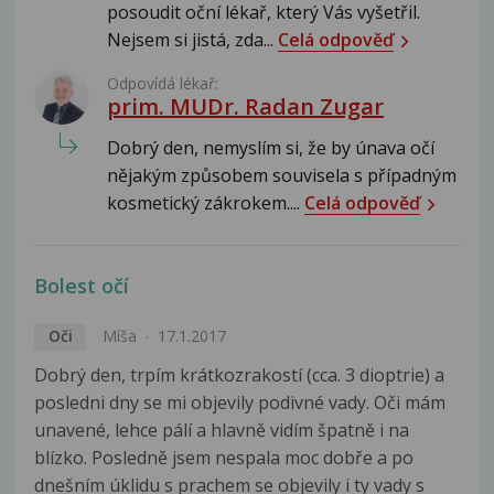
posoudit oční lékař, který Vás vyšetřil.
Nejsem si jistá, zda...
Celá odpověď
Odpovídá lékař:
prim. MUDr. Radan Zugar
Dobrý den, nemyslím si, že by únava očí
nějakým způsobem souvisela s případným
kosmetický zákrokem....
Celá odpověď
Bolest očí
Oči
Míša
17.1.2017
Dobrý den, trpím krátkozrakostí (cca. 3 dioptrie) a
posledni dny se mi objevily podivné vady. Oči mám
unavené, lehce pálí a hlavně vidím špatně i na
blízko. Posledně jsem nespala moc dobře a po
dnešním úklidu s prachem se objevily i ty vady s