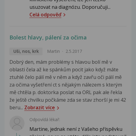
usuzovat na diagnózu. Doporučuji...
Celá odpověď
Bolest hlavy, pálení za očima
Uši, nos, krk
Martin
2.5.2017
Dobrý den, mám problémy s hlavou bolí mě v
oblasti čela až ke spánkům pocit jako když máte
ztuhlé čelo pálí mě v něm a když zavřu oči pálí mě
za očima vyšetření ct s nějakým nálezem s kterým
mě chtěla p. doktorka poslat na ORL pak ale řekla
že ještě chvilku počkáme zda se stav zhorší je mi 42
beru...
Zobrazit více
Odpovídá lékař:
Martine, jednak není z Vašeho příspěvku