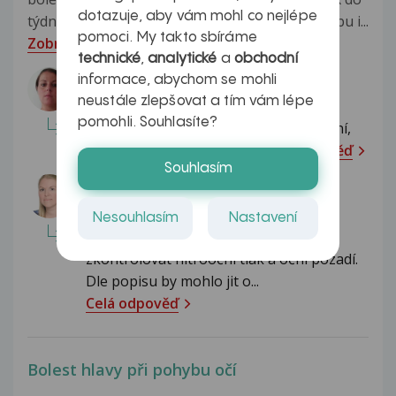
dotazuje, aby vám mohl co nejlépe
týdne, teď už ale 4 dny v kuse. Oči bolí při pohybu i...
pomoci. My takto sbíráme
Zobrazit více
technické
,
analytické
a
obchodní
Odpovídá lékař:
informace, abychom se mohli
neustále zlepšovat a tím vám lépe
Dobrý den, bolest očí je vždy závažný
pomohli. Souhlasíte?
příznak a vyžaduje časné oční vyšetření,
proto toto neodkládejte,...
Celá odpověď
Souhlasím
Odpovídá lékař:
MUDr. Helena Štrofová
Nesouhlasím
Nastavení
Dobrý den, jistě by stálo za to
zkontrolovat nitrooční tlak a oční pozadí.
Dle popisu by mohlo jit o...
Celá odpověď
Bolest hlavy při pohybu očí