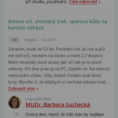
při studiu, používání...
Celá odpověď
Bolesti očí, zhoršený zrak, operace kůže na
horních víčkách
Oči
Magda
3.2.2017
Zdravím, bude mi 52 let. Poslední rok až rok a půl
mě bolí oči, nevidím na blízko a mám 2,7 dioptrií.
Mám neustálý pocit únavy jak očí tak je to pocit
celkový. Půl dne pracuji na PC, zbytek ne. Na televizi
nekoukám vůbec. Díky únavě chodím spát dosti
brzy. Myslíte si, že kdybych si nechala odoperovat...
Zobrazit více
Odpovídá lékař:
MUDr. Barbora Suchecká
Dobrý den, myslí, že Váš stav by nejlépe