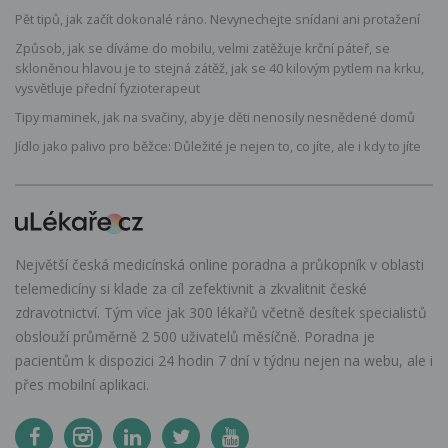
Pět tipů, jak začít dokonalé ráno. Nevynechejte snídani ani protažení
Způsob, jak se díváme do mobilu, velmi zatěžuje krční páteř, se
skloněnou hlavou je to stejná zátěž, jak se 40 kilovým pytlem na krku,
vysvětluje přední fyzioterapeut
Tipy maminek, jak na svačiny, aby je děti nenosily nesnědené domů
Jídlo jako palivo pro běžce: Důležité je nejen to, co jíte, ale i kdy to jíte
Největší česká medicínská online poradna a průkopník v oblasti
telemedicíny si klade za cíl zefektivnit a zkvalitnit české
zdravotnictví. Tým více jak 300 lékařů včetně desítek specialistů
obslouží průměrně 2 500 uživatelů měsíčně. Poradna je
pacientům k dispozici 24 hodin 7 dní v týdnu nejen na webu, ale i
přes mobilní aplikaci.