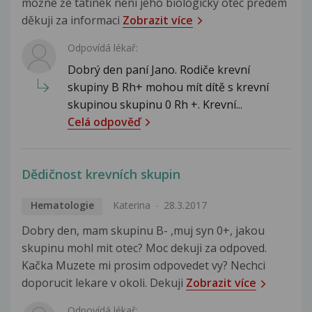
možné že tatínek není jeho biologický otec předem
děkuji za informaci
Zobrazit více
Odpovídá lékař:
Dobrý den paní Jano. Rodiče krevní
skupiny B Rh+ mohou mít dítě s krevní
skupinou skupinu 0 Rh +. Krevní...
Celá odpověď
Dědičnost krevních skupin
Hematologie
Katerina
28.3.2017
Dobry den, mam skupinu B- ,muj syn 0+, jakou
skupinu mohl mit otec? Moc dekuji za odpoved.
Kačka Muzete mi prosim odpovedet vy? Nechci
doporucit lekare v okoli. Dekuji
Zobrazit více
Odpovídá lékař: