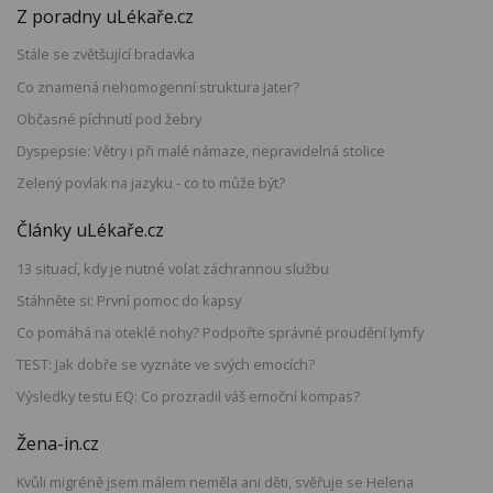
Z poradny uLékaře.cz
Stále se zvětšující bradavka
Co znamená nehomogenní struktura jater?
Občasné píchnutí pod žebry
Dyspepsie: Větry i při malé námaze, nepravidelná stolice
Zelený povlak na jazyku - co to může být?
Články uLékaře.cz
13 situací, kdy je nutné volat záchrannou službu
Stáhněte si: První pomoc do kapsy
Co pomáhá na oteklé nohy? Podpořte správné proudění lymfy
TEST: Jak dobře se vyznáte ve svých emocích?
Výsledky testu EQ: Co prozradil váš emoční kompas?
Žena-in.cz
Kvůli migréně jsem málem neměla ani děti, svěřuje se Helena