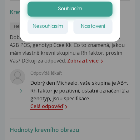
Souhlasím
Krevní skupiny
Hematologie
Michaela
12.1.2017
Nesouhlasím
Nastavení
Dobrý den, v průkazu dárce krve mám uvedeno
A2B POS, genotyp Ccee Kk. Co to znamená, jakou
mám vlastně krevní skupinu a Rh faktor, prosím
Vás? Děkuji za odpověď.
Zobrazit více
Odpovídá lékař:
Dobrý den Michaelo, vaše skupina je AB+,
Rh faktor je pozitivní, ostatní označení 2 a
genotyp, jsou specifikace...
Celá odpověď
Hodnoty krevního obrazu