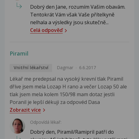
Dobrý den Jane, rozumím Vašim obavám.
Tentokrát Vám však Vaše přítelkyně
nelhala a výsledky jsou skutečně...
Celá odpověď
Piramil
Vnitřní lékařství
Dagmar
6.6.2017
Lékař me predepsal na vysoký krevní tlak Piramil
dříve jsem mela Lozap H rano a večer Lozap 50 ale
tlak jsem mela kolem 150/98 mam dotaz jestli
Poranil je lepší dékuji za odpovéd Dasa
Zobrazit více
Odpovídá lékař:
Dobrý den, Piramil/Ramipril patří do