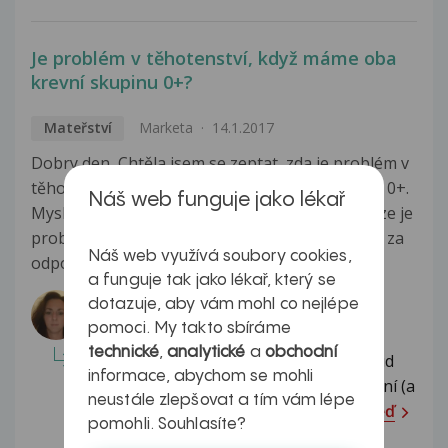
Je problém v těhotenství, když máme oba
krevní skupinu 0+?
Mateřství
Marketa
14.1.2017
Dobry den, Chtěla jsem se zeptat, zda je problém v
těhotenství, ze máme s manželem oba skupinu 0+.
Náš web funguje jako lékař
Myslim si, ze ne. Chtěla jsem se jen ujistit. Vím, ze je
problém, když matka ma Rh+ a otec Rh-. Dekuji za
Náš web využívá soubory cookies,
odpověď
Zobrazit více
a funguje tak jako lékař, který se
Odpovídá lékař:
dotazuje, aby vám mohl co nejlépe
MUDr. Barbora Suchecká
pomoci. My takto sbíráme
technické
,
analytické
a
obchodní
Dobrý den, myslíte si to správně, pokud
informace, abychom se mohli
máte oba skupinu 0+, pak problém není (a
neustále zlepšovat a tím vám lépe
dítě bude též 0+). Pokud...
Celá odpověď
pomohli. Souhlasíte?