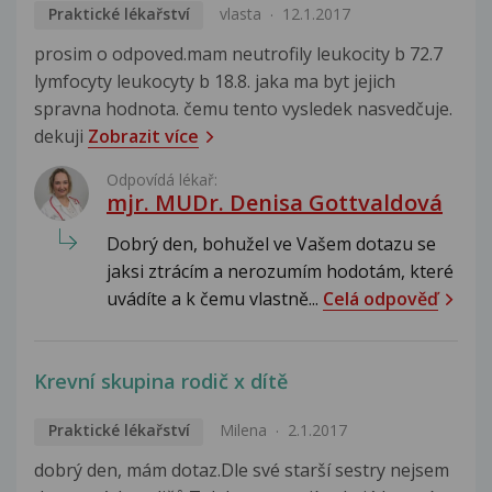
Praktické lékařství
vlasta
12.1.2017
prosim o odpoved.mam neutrofily leukocity b 72.7
lymfocyty leukocyty b 18.8. jaka ma byt jejich
spravna hodnota. čemu tento vysledek nasvedčuje.
dekuji
Zobrazit více
Odpovídá lékař:
mjr. MUDr. Denisa Gottvaldová
Dobrý den, bohužel ve Vašem dotazu se
jaksi ztrácím a nerozumím hodotám, které
uvádíte a k čemu vlastně...
Celá odpověď
Krevní skupina rodič x dítě
Praktické lékařství
Milena
2.1.2017
dobrý den, mám dotaz.Dle své starší sestry nejsem