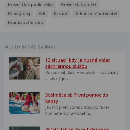
Krevní tlak podle věku
Krevní tlak u dětí
Krilový olej
Krk
Krkání
Krkání v těhotenství
Kronova choroba
MOHLO BY VÁS ZAJÍMAT
13 situací, kdy je nutné volat
záchrannou službu
Rozpoznat, kdy je zdravotní stav vážný
a kdy už je...
Stáhněte si: První pomoc do
kapsy
Jak mít první pomoc vždy po ruce?
Stáhněte si praktického...
VIDEO: Jak se zbavit deprese