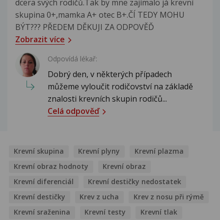
dcera svých rodičů.Tak by mne zajímalo já krevní
skupina 0+,mamka A+ otec B+.ČÍ TEDY MOHU
BÝT??? PŘEDEM DĚKUJI ZA ODPOVĚĎ
Zobrazit více
Odpovídá lékař:
Dobrý den, v některých případech
můžeme vyloučit rodičovství na základě
znalosti krevních skupin rodičů...
Celá odpověď
Krevní skupina
Krevní plyny
Krevní plazma
Krevní obraz hodnoty
Krevní obraz
Krevní diferenciál
Krevní destičky nedostatek
Krevní destičky
Krev z ucha
Krev z nosu při rýmě
Krevní sraženina
Krevní testy
Krevní tlak