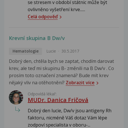
se stresem v období státnic může být
ovlivněno vyšetření krve......
Celá odpověď
Krevní skupina B Dw/v
Hematologie
Lucie
30.5.2017
Dobrý den, chtěla bych se zaptat, chodím darovat
krev, ale teď mi skupinu B- změnili na B Dw/v . Co
prosím toto označení znamená? Bude mít krev
nějaký vliv na otěhotnění?
Zobrazit více
Odpovídá lékař:
MUDr. Danica Fričová
Dobrý den lucie, Dw/v jsou antigeny Rh
faktoru, nicméně Váš dotaz Vám lépe
zodpoví specialista v oboru-...