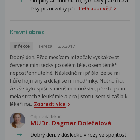
skupiny AC inhibitorů, tyto léky patří mezi
léky první volby při...
Celá odpověď
Krevní obraz
Infekce
Tereza
2.6.2017
Dobrý den. Před měsícem mi začaly vyskakovat
červené mini tečky po celém těle, okem téměř
nepostřehnutelné. Následně mi přišlo, že se mi
hůře hojí rány a dělají se mi modřinky. Nutno říci,
že vše bylo spíše v menším množství, přesto jsem
měla strach z leukémie a pro jistotu jsem si zašla k
lékaři na...
Zobrazit více
Odpovídá lékař:
MUDr. Dagmar Doležalová
Dobrý den, v důsledku virózy ve spojitosti