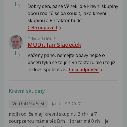
Dobrý den, pane Věněk, dle krevní skupiny
obou rodičů se dá soudit, jako krevní
skupinu a Rh faktor bude...
Celá odpověď
Odpovídá lékař:
MUDr. Jan Sládeček
Vážený pane, nemějte obavy nejde o
početí týká se to jen Rh faktoru ale i to již
je dnes spolehlivě...
Celá odpověď
Krevní skupiny
Vnitřní lékařství
Jana
9.5.2017
moji rodiiče mají krevní skupinu B rh+ a 7
sourpzenců máme též Brh+ 1bratr má 0 rh + je