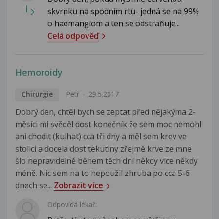
skvrnku na spodním rtu- jedná se na 99%
o haemangiom a ten se odstraňuje...
Celá odpověď
Hemoroidy
Chirurgie
Petr
29.5.2017
Dobrý den, chtěl bych se zeptat před nějakýma 2-
měsíci mi svěděl dost konečník že sem moc nemohl
ani chodit (kulhat) cca tři dny a měl sem krev ve
stolici a docela dost tekutiny zřejmě krve ze mne
šlo nepravidelně během těch dní někdy vice někdy
méně. Nic sem na to nepoužil zhruba po cca 5-6
dnech se...
Zobrazit více
Odpovídá lékař: