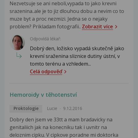
Nezvetsuje se ani neboli,vypada to jako krevni
srazenina..ale je to jiz dlouhou dobu a nevim co to
muze byt a proc nezmizi. Jedna se o nejaky
problem? Prikladam fotografii..
Zobrazit více
Odpovídá lékař:
Dobrý den, ložisko vypadá skutečně jako
krevní sraženina sliznice dutiny ústní, v
tomto terénu a vzhledem...
Celá odpověď
Hemoroidy v těhotenství
Proktologie
Lucie
9.12.2016
Dobry den jsem ve 33tt a mam bradavicky na
genitaliich jak na konecniku tak i uvnitr na
deloznim cipku. V cipkove poradne mi doktorka