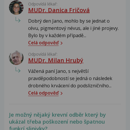
Odpovídá lékař:
MUDr. Danica Fričová
Dobrý den Jano, mohlo by se jednat o
cévu, pigmentový névus, ale i jiné projevy.
Bylo by v každém případě...
Celá odpověď
Odpovídá lékař:
MUDr. Milan Hrubý
Vážená paní Jano, s největší
pravděpodobností se jedná o následek
drobného krvácení do podslizničního...
Celá odpověď
Je možný nějaký krevní odběr který by
ukázal třeba poškození nebo špatnou
funkcí slinivky?