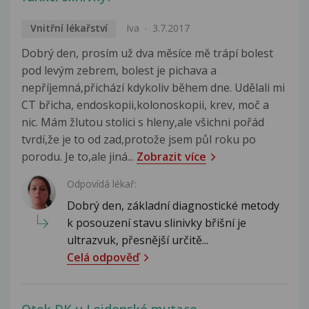
Vnitřní lékařství
Iva
3.7.2017
Dobrý den, prosím už dva měsíce mě trápí bolest
pod levým zebrem, bolest je pichava a
nepříjemná,přichází kdykoliv během dne. Udělali mi
CT břicha, endoskopii,kolonoskopii, krev, moč a
nic. Mám žlutou stolici s hleny,ale všichni pořád
tvrdí,že je to od zad,protože jsem půl roku po
porodu. Je to,ale jiná...
Zobrazit více
Odpovídá lékař:
Dobrý den, základní diagnostické metody
k posouzení stavu slinivky břišní je
ultrazvuk, přesnější určitě...
Celá odpověď
Otok DK u Leidenské mutace