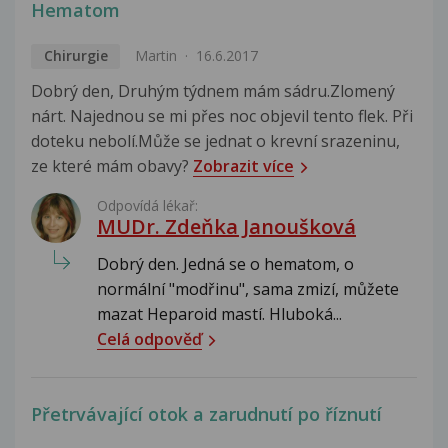
Hematom
Chirurgie
Martin
16.6.2017
Dobrý den, Druhým týdnem mám sádru.Zlomený
nárt. Najednou se mi přes noc objevil tento flek. Při
doteku nebolí.Může se jednat o krevní srazeninu,
ze které mám obavy?
Zobrazit více
Odpovídá lékař:
MUDr. Zdeňka Janoušková
Dobrý den. Jedná se o hematom, o
normální "modřinu", sama zmizí, můžete
mazat Heparoid mastí. Hluboká...
Celá odpověď
Přetrvávající otok a zarudnutí po říznutí