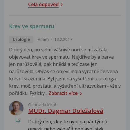
Celá odpověď
Krev ve spermatu
Urologie
Adam
13.2.2017
Dobrý den, po velmi vášnivé noci se mi začala
objevovat krev ve spermatu. Nejdříve byla barva
jen narůžovělá, pak hnědá a teď zase jen
narůžovělá. Občas se objeví malá výrazně červená
krevní sraženina. Byl jsem na vyšetření u urologa,
krev, moč, prostata, a vyšetření ultrazvukem - vše v
pořádku. Fyzicky...
Zobrazit více
Odpovídá lékař:
MUDr. Dagmar Doležalová
Dobrý den, zkuste nyní na pár týdnů
omezit nebo vyloučit pohlavní styk.