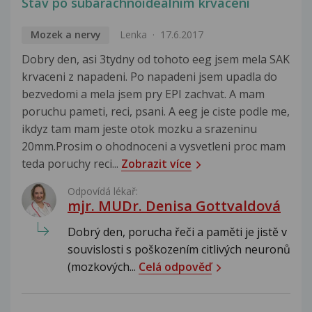
Stav po subarachnoideálním krvácení
Mozek a nervy
Lenka
17.6.2017
Dobry den, asi 3tydny od tohoto eeg jsem mela SAK
krvaceni z napadeni. Po napadeni jsem upadla do
bezvedomi a mela jsem pry EPI zachvat. A mam
poruchu pameti, reci, psani. A eeg je ciste podle me,
ikdyz tam mam jeste otok mozku a srazeninu
20mm.Prosim o ohodnoceni a vysvetleni proc mam
teda poruchy reci...
Zobrazit více
Odpovídá lékař:
mjr. MUDr. Denisa Gottvaldová
Dobrý den, porucha řeči a paměti je jistě v
souvislosti s poškozením citlivých neuronů
(mozkových...
Celá odpověď