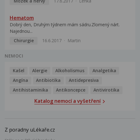
Mozek a nervy
17.6.2017
Lenka
Hematom
Dobrý den, Druhým týdnem mám sádru.Zlomený nárt.
Najednou...
Chirurgie
16.6.2017
Martin
NEMOCI
Kašel
Alergie
Alkoholismus
Analgetika
Angína
Antibiotika
Antidepresiva
Antihistaminika
Antikoncepce
Antivirotika
Katalog nemocí a vyšetření
Z poradny uLékaře.cz