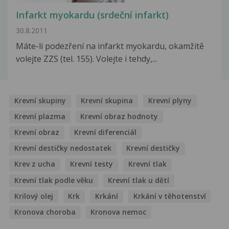
Infarkt myokardu (srdeční infarkt)
30.8.2011
Máte-li podezření na infarkt myokardu, okamžitě
volejte ZZS (tel. 155). Volejte i tehdy,...
Krevní skupiny
Krevní skupina
Krevní plyny
Krevní plazma
Krevní obraz hodnoty
Krevní obraz
Krevní diferenciál
Krevní destičky nedostatek
Krevní destičky
Krev z ucha
Krevní testy
Krevní tlak
Krevní tlak podle věku
Krevní tlak u dětí
Krilový olej
Krk
Krkání
Krkání v těhotenství
Kronova choroba
Kronova nemoc