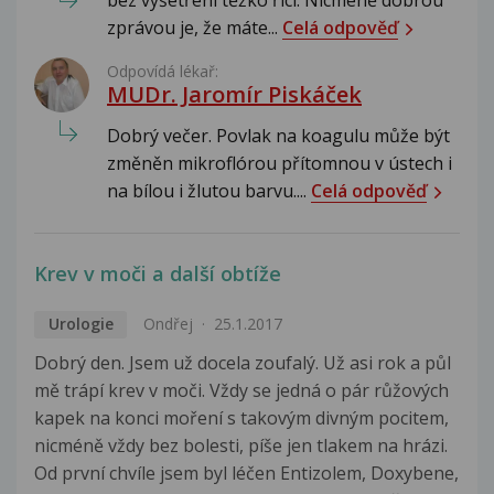
bez vyšetření těžko říci. Nicméně dobrou
zprávou je, že máte...
Celá odpověď
Odpovídá lékař:
MUDr. Jaromír Piskáček
Dobrý večer. Povlak na koagulu může být
změněn mikroflórou přítomnou v ústech i
na bílou i žlutou barvu....
Celá odpověď
Krev v moči a další obtíže
Urologie
Ondřej
25.1.2017
Dobrý den. Jsem už docela zoufalý. Už asi rok a půl
mě trápí krev v moči. Vždy se jedná o pár růžových
kapek na konci moření s takovým divným pocitem,
nicméně vždy bez bolesti, píše jen tlakem na hrázi.
Od první chvíle jsem byl léčen Entizolem, Doxybene,