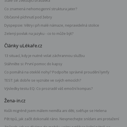
Stále se zvětšující bradavka
Co znamená nehomogenní struktura jater?
Občasné píchnutí pod žebry
Dyspepsie: Větry i při malé námaze, nepravidelná stolice
Zelený povlak na jazyku - co to může být?
Články uLékaře.cz
13 situací, kdy je nutné volat záchrannou službu
Stáhněte si: První pomoc do kapsy
Co pomáhá na oteklé nohy? Podpořte správné proudění lymfy
TEST: Jak dobře se vyznáte ve svých emocích?
Výsledky testu EQ: Co prozradil váš emoční kompas?
Žena-in.cz
Kvůli migréně jsem málem neměla ani děti, svěřuje se Helena
Pět tipů, jak začít dokonalé ráno. Nevynechejte snídani ani protažení