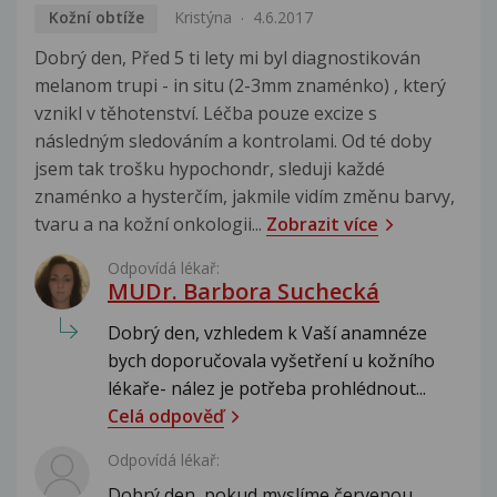
Kožní obtíže
Kristýna
4.6.2017
Dobrý den, Před 5 ti lety mi byl diagnostikován
melanom trupi - in situ (2-3mm znaménko) , který
vznikl v těhotenství. Léčba pouze excize s
následným sledováním a kontrolami. Od té doby
jsem tak trošku hypochondr, sleduji každé
znaménko a hysterčím, jakmile vidím změnu barvy,
tvaru a na kožní onkologii...
Zobrazit více
Odpovídá lékař:
MUDr. Barbora Suchecká
Dobrý den, vzhledem k Vaší anamnéze
bych doporučovala vyšetření u kožního
lékaře- nález je potřeba prohlédnout...
Celá odpověď
Odpovídá lékař:
Dobrý den, pokud myslíme červenou