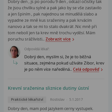
Dobry den , js po porodu 9 den , odcazí očistky tak
že jsou chvilku sylné a pak jako by se vše zastavilo
a jen špiním , pak najednou se minudělá slabo a
vypadne ze mně kus sraženiny a pak krvácím
nanovo a tak se mi to stalo dvakrát .Nic mně při
tom nebolí jen ta krev mně trochu vyděsí. Mám
poruchu srážlivisti...
Zobrazit více
Odpovídá lékař:
Dobrý den, myslím si, že je to běžná
situace, zejména pokud užíváte Zibor, krev
je po něm více naředěná...
Celá odpověď
Krevní sraženina sliznice dutiny ústní
Praktické lékařství
Rostislav
5.1.2017
Dobry den, mam pod jazykem cerny vystupek.