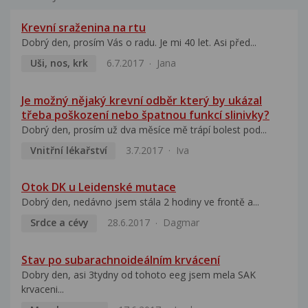
Krevní sraženina na rtu
Dobrý den, prosím Vás o radu. Je mi 40 let. Asi před...
Uši, nos, krk
6.7.2017
Jana
Je možný nějaký krevní odběr který by ukázal
třeba poškození nebo špatnou funkcí slinivky?
Dobrý den, prosím už dva měsíce mě trápí bolest pod...
Vnitřní lékařství
3.7.2017
Iva
Otok DK u Leidenské mutace
Dobrý den, nedávno jsem stála 2 hodiny ve frontě a...
Srdce a cévy
28.6.2017
Dagmar
Stav po subarachnoideálním krvácení
Dobry den, asi 3tydny od tohoto eeg jsem mela SAK
krvaceni...