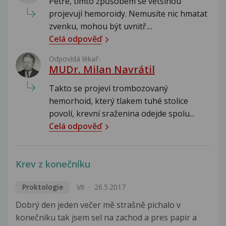
Petře, tímto způsobem se většinou
projevují hemoroidy. Nemusíte nic hmatat
zvenku, mohou být uvnitř....
Celá odpověď
Odpovídá lékař:
MUDr. Milan Navrátil
Takto se projeví trombozovaný
hemorhoid, který tlakem tuhé stolice
povolí, krevní sraženina odejde spolu...
Celá odpověď
Krev z konečníku
Proktologie
Vit
26.5.2017
Dobrý den jeden večer mě strašně pichalo v
konečníku tak jsem sel na zachod a pres papir a