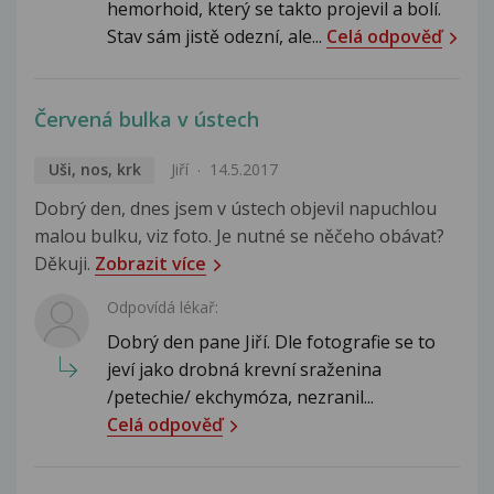
hemorhoid, který se takto projevil a bolí.
Stav sám jistě odezní, ale...
Celá odpověď
Červená bulka v ústech
Uši, nos, krk
Jiří
14.5.2017
Dobrý den, dnes jsem v ústech objevil napuchlou
malou bulku, viz foto. Je nutné se něčeho obávat?
Děkuji.
Zobrazit více
Odpovídá lékař:
Dobrý den pane Jiří. Dle fotografie se to
jeví jako drobná krevní sraženina
/petechie/ ekchymóza, nezranil...
Celá odpověď