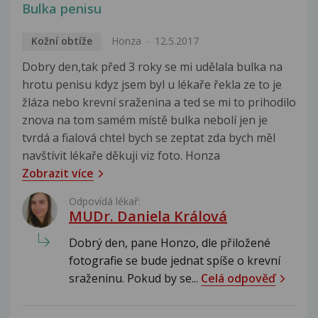
Bulka penisu
Kožní obtíže
Honza
12.5.2017
Dobry den,tak před 3 roky se mi udělala bulka na
hrotu penisu kdyz jsem byl u lékaře řekla ze to je
žláza nebo krevní sraženina a ted se mi to prihodilo
znova na tom samém místě bulka nebolí jen je
tvrdá a fialová chtel bych se zeptat zda bych měl
navštívit lékaře děkuji viz foto. Honza
Zobrazit více
Odpovídá lékař:
MUDr. Daniela Králová
Dobrý den, pane Honzo, dle přiložené
fotografie se bude jednat spíše o krevní
sraženinu. Pokud by se...
Celá odpověď