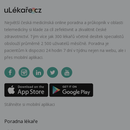
Největší česká medicínská online poradna a průkopník v oblasti
telemedicíny si klade za cíl zefektivnit a zkvalitnit české
zdravotnictví. Tým více jak 300 lékařů včetně desítek specialistů
obslouží průměrně 2 500 uživatelů měsíčně. Poradna je
pacientům k dispozici 24 hodin 7 dní v týdnu nejen na webu, ale i
přes mobilní aplikaci.
Stáhněte si mobilní aplikaci
Poradna lékaře