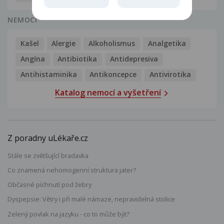
NEMOCI
Kašel
Alergie
Alkoholismus
Analgetika
Angína
Antibiotika
Antidepresiva
Antihistaminika
Antikoncepce
Antivirotika
Katalog nemocí a vyšetření
Z poradny uLékaře.cz
Stále se zvětšující bradavka
Co znamená nehomogenní struktura jater?
Občasné píchnutí pod žebry
Dyspepsie: Větry i při malé námaze, nepravidelná stolice
Zelený povlak na jazyku - co to může být?