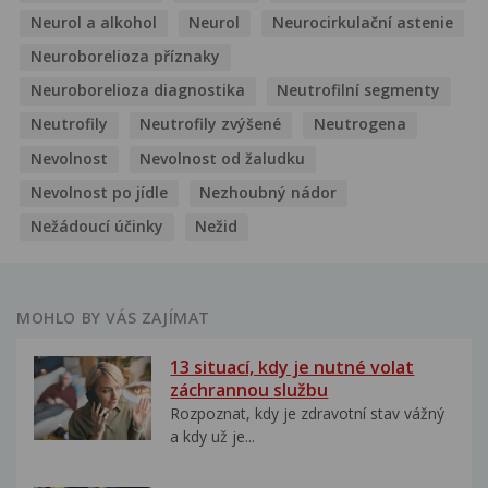
Neurol a alkohol
Neurol
Neurocirkulační astenie
Neuroborelioza příznaky
Neuroborelioza diagnostika
Neutrofilní segmenty
Neutrofily
Neutrofily zvýšené
Neutrogena
Nevolnost
Nevolnost od žaludku
Nevolnost po jídle
Nezhoubný nádor
Nežádoucí účinky
Nežid
MOHLO BY VÁS ZAJÍMAT
13 situací, kdy je nutné volat
záchrannou službu
Rozpoznat, kdy je zdravotní stav vážný
a kdy už je...