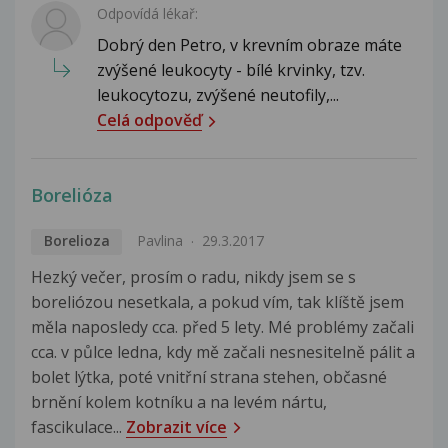
Odpovídá lékař:
Dobrý den Petro, v krevním obraze máte
zvýšené leukocyty - bílé krvinky, tzv.
leukocytozu, zvýšené neutofily,...
Celá odpověď
Borelióza
Borelioza
Pavlina
29.3.2017
Hezký večer, prosím o radu, nikdy jsem se s
boreliózou nesetkala, a pokud vím, tak klíště jsem
měla naposledy cca. před 5 lety. Mé problémy začali
cca. v půlce ledna, kdy mě začali nesnesitelně pálit a
bolet lýtka, poté vnitřní strana stehen, občasné
brnění kolem kotníku a na levém nártu,
fascikulace...
Zobrazit více