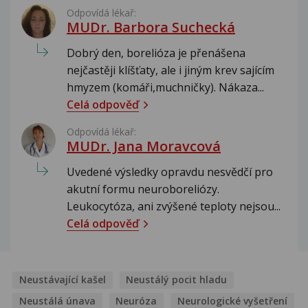
Odpovídá lékař:
MUDr. Barbora Suchecká
Dobrý den, borelióza je přenášena
nejčastěji klíšťaty, ale i jiným krev sajícím
hmyzem (komáři,muchničky). Nákaza...
Celá odpověď
Odpovídá lékař:
MUDr. Jana Moravcová
Uvedené výsledky opravdu nesvědčí pro
akutní formu neuroboreliózy.
Leukocytóza, ani zvýšené teploty nejsou...
Celá odpověď
Neustávající kašel
Neustálý pocit hladu
Neustálá únava
Neuróza
Neurologické vyšetření