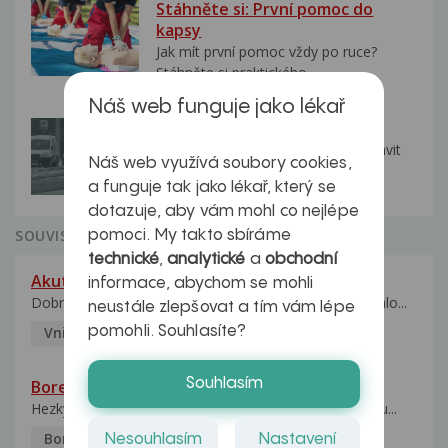
Stáhněte si: První pomoc do
kapsy
Jak mít první pomoc vždy po ruce?
Stáhněte si praktického...
Náš web funguje jako lékař
VIDEO: Jak se zbavit deprese
Shlédněte video na téma jak se zbavit
Náš web využívá soubory cookies,
deprese..
a funguje tak jako lékař, který se
dotazuje, aby vám mohl co nejlépe
SOUVISEJÍCÍ DOTAZY Z PORADNY
pomoci. My takto sbíráme
technické
,
analytické
a
obchodní
Akutní infekce a neutrofilie
informace, abychom se mohli
Dobry den. Pred tremi tydny se mi ze dne na den udelalo...
neustále zlepšovat a tím vám lépe
pomohli. Souhlasíte?
Vnitřní lékařství
22.4.2017
Petra
Souhlasím
Borelióza
Hezký večer, prosím o radu, nikdy jsem se s boreliózou...
Borelioza
29.3.2017
Pavlina
Nesouhlasím
Nastavení