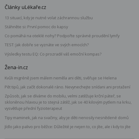
Články uLékaře.cz
13 situací, kdy je nutné volat záchrannou službu
Stáhněte si: První pomoc do kapsy
Co pomáhá na oteklé nohy? Podpořte správné proudění lymfy
TEST: Jak dobře se vyznáte ve svých emocích?
Výsledky testu EQ: Co prozradil váš emoční kompas?
Žena-in.cz
Kvůli migréně jsem málem neměla ani děti, svěřuje se Helena
Pět tipů, jak začít dokonalé ráno. Nevynechejte snídani ani protažení
Způsob, jak se díváme do mobilu, velmi zatěžuje krční páteř, se
skloněnou hlavou je to stejná zátěž, jak se 40 kilovým pytlem na krku,
vysvětluje přední fyzioterapeut
Tipy maminek, jak na svačiny, aby je děti nenosily nesnědené domů
Jídlo jako palivo pro běžce: Důležité je nejen to, co jíte, ale i kdy to jíte