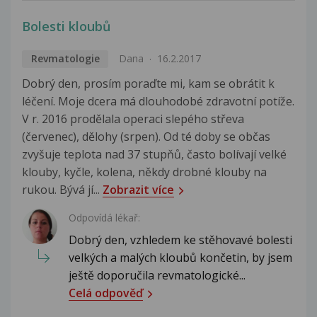
Bolesti kloubů
Revmatologie
Dana
16.2.2017
Dobrý den, prosím poraďte mi, kam se obrátit k
léčení. Moje dcera má dlouhodobé zdravotní potíže.
V r. 2016 prodělala operaci slepého střeva
(červenec), dělohy (srpen). Od té doby se občas
zvyšuje teplota nad 37 stupňů, často bolívají velké
klouby, kyčle, kolena, někdy drobné klouby na
rukou. Bývá jí...
Zobrazit více
Odpovídá lékař:
Dobrý den, vzhledem ke stěhovavé bolesti
velkých a malých kloubů končetin, by jsem
ještě doporučila revmatologické...
Celá odpověď