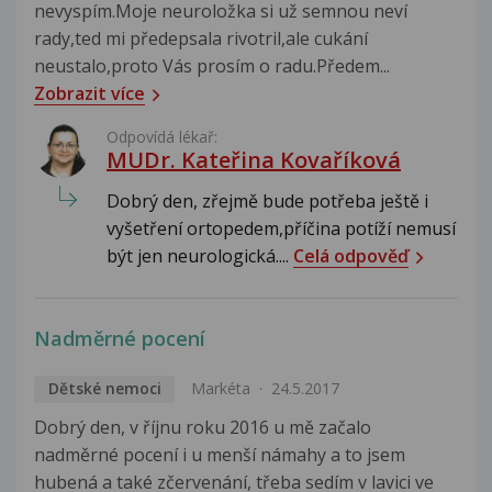
nevyspím.Moje neuroložka si už semnou neví
rady,ted mi předepsala rivotril,ale cukání
neustalo,proto Vás prosím o radu.Předem...
Zobrazit více
Odpovídá lékař:
MUDr. Kateřina Kovaříková
Dobrý den, zřejmě bude potřeba ještě i
vyšetření ortopedem,příčina potíží nemusí
být jen neurologická....
Celá odpověď
Nadměrné pocení
Dětské nemoci
Markéta
24.5.2017
Dobrý den, v říjnu roku 2016 u mě začalo
nadměrné pocení i u menší námahy a to jsem
hubená a také zčervenání, třeba sedím v lavici ve