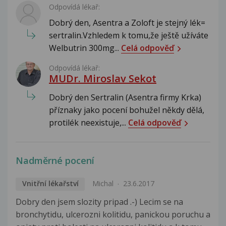
Odpovídá lékař:
Dobrý den, Asentra a Zoloft je stejný lék=
sertralin.Vzhledem k tomu,že ještě užíváte
Welbutrin 300mg...
Celá odpověď
Odpovídá lékař:
MUDr. Miroslav Sekot
Dobrý den Sertralin (Asentra firmy Krka)
příznaky jako pocení bohužel někdy dělá,
protilék neexistuje,...
Celá odpověď
Nadměrné pocení
Vnitřní lékařství
Michal
23.6.2017
Dobry den jsem slozity pripad .-) Lecim se na
bronchytidu, ulcerozni kolitidu, panickou poruchu a