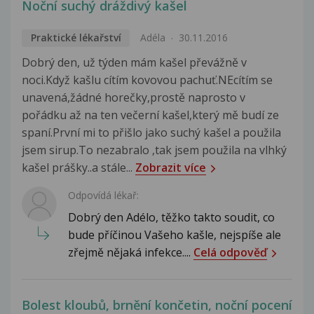
Noční suchý dráždivý kašel
Praktické lékařství
Adéla
30.11.2016
Dobrý den, už týden mám kašel převážně v
noci.Když kašlu cítím kovovou pachuť.NEcítím se
unavená,žádné horečky,prostě naprosto v
pořádku až na ten večerní kašel,který mě budí ze
spaní.První mi to přišlo jako suchý kašel a použila
jsem sirup.To nezabralo ,tak jsem použila na vlhký
kašel prášky..a stále...
Zobrazit více
Odpovídá lékař:
Dobrý den Adélo, těžko takto soudit, co
bude příčinou Vašeho kašle, nejspíše ale
zřejmě nějaká infekce....
Celá odpověď
Bolest kloubů, brnění končetin, noční pocení