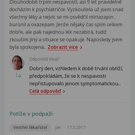
Dlouhodobě trpím nespavostí, asi 9 let pravidelně
docházím k psychiatričce. Vyzkoušela už jsem snad
všechny léky a nejvíc se mi osvědčil mirtazapin ,
buronil a oxazepam. Jenže nějaký čas spím celkem
dobře, ale pak najednou lék nezabírá, tudíž
zkouším jiný a situace se opakuje. Naposledy jsem
byla spokojená...
Zobrazit více
Odpovídá lékař:
Dobrý den, vzhledem k době trvání obtíží,
předpokládám, že se k nespavosti
nepřistupovalo jenom symptomatickou...
Celá odpověď
Potíže v podpaží
Vnitřní lékařství
Jan
17.3.2017