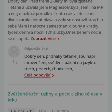
Dobry den. Pred tremi 2-3lety mi byla zjistena
Tetanii a uzivala jsem Magnesolv,byla jsem i na MR
a eeg mozku,v poradku. Tento rok v lete se mi
divne zacala motat hlava a vzdy se dostavil strach o
sebe.Mam i narocne zamestnani dlouhy a kratky
tyden,denni a nocni 12h sluzby.Dnes behem nocni
se mi opet...
Zobrazit více
Odpovídá lékař:
Dobrý den, příznaky tetanie jsou např.
mravenčení, svědění, pálení na jazyku,
rtech, prstech, chodidlech,...
Celá odpověď
Zvětšené krční uzliny a pocit cizího tělesa v
krku
Uši, nos, krk
M.m.
18.10.2016