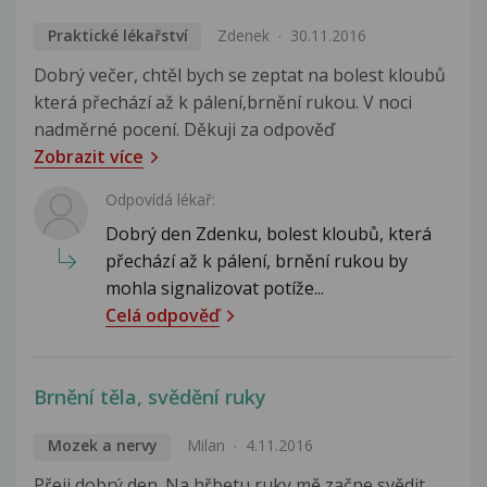
Praktické lékařství
Zdenek
30.11.2016
Dobrý večer, chtěl bych se zeptat na bolest kloubů
která přechází až k pálení,brnění rukou. V noci
nadměrné pocení. Děkuji za odpověď
Zobrazit více
Odpovídá lékař:
Dobrý den Zdenku, bolest kloubů, která
přechází až k pálení, brnění rukou by
mohla signalizovat potíže...
Celá odpověď
Brnění těla, svědění ruky
Mozek a nervy
Milan
4.11.2016
Přeji dobrý den. Na hřbetu ruky mě začne svědit,