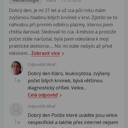
Hematologie
Klára
15.10.2016
Dobrý den, je mi 21 let a už cca půl roku mám
zvýšenou hladinu bílých krvinek v krvi. Zjistilo se to
náhodou při prvním odběru plazmy, kterou jsem
chtěla darovat. Sledovali to cca. 4 měsíce a protože
počet stále narůstal, byla jsem odeslána k mojí
praktické doktorce..... Nic mi stále nebylo až před
měsícem...
Zobrazit více
Odpovídá lékař:
Dobrý den Kláro, leukocytóza, zvýšený
počet bílých krvinek, bývá většinou
diagnostický oříšek. Velice...
Celá odpověď
Odpovídá lékař:
Dobrý den Potíže které uvádíte jsou velice
nespecifické a takhle přes internet nejsem