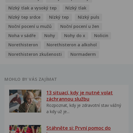
Nízký tlak a vysoký tep
Nízký tlak
Nízký tep srdce
Nízký tep
Nízký puls
Noční pocení u mužů
Noční pocení u žen
Noha v sádře
Nohy
Nohy do x
Nolicin
Norethisteron
Norethisteron a alkohol
Norethisteron zkušenosti
Normaderm
MOHLO BY VÁS ZAJÍMAT
13 situací, kdy je nutné volat
záchrannou službu
Rozpoznat, kdy je zdravotní stav vážný
a kdy už je...
Stáhněte si: První pomoc do