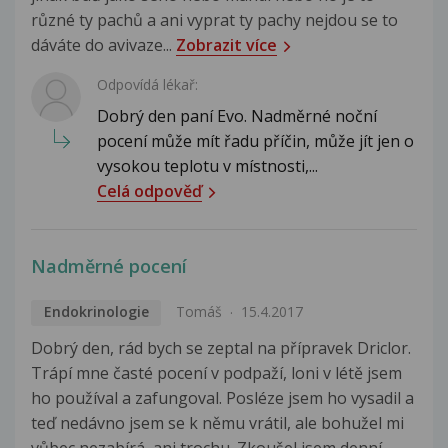
různé ty pachů a ani vyprat ty pachy nejdou se to
dáváte do avivaze...
Zobrazit více
Odpovídá lékař:
Dobrý den paní Evo. Nadměrné noční
pocení může mít řadu příčin, může jít jen o
vysokou teplotu v místnosti,...
Celá odpověď
Nadměrné pocení
Endokrinologie
Tomáš
15.4.2017
Dobrý den, rád bych se zeptal na přípravek Driclor.
Trápí mne časté pocení v podpaží, loni v létě jsem
ho používal a zafungoval. Posléze jsem ho vysadil a
teď nedávno jsem se k němu vrátil, ale bohužel mi
vůbec nezabírá, ani trochu. Zkoušel jsem denní