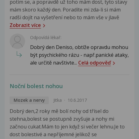
potim se, a popravdě už toho mám dost, tyto stavy
mám skoro každý den. Poradíte mi zda-li si mám
radši dojít na vyšetření nebo to mám vše v jlavě
Zobrazit více
Odpovídá lékař:
Dobrý den Deniso, obtíže opravdu mohou
být psychického rázu - např.panické ataky,
ale určitě navštivte...
Celá odpověď
Noční bolest nohou
Mozek a nervy
Jitka
10.6.2017
Dobrý den,2 roky mě bolí nohy od třísel do
stehna,bolest se postupně zvyšuje a nohy mi
začnou cukat.Mám to jen když si večer lehnu.Je to
dost bolestivé a nepříjemné jelikož se