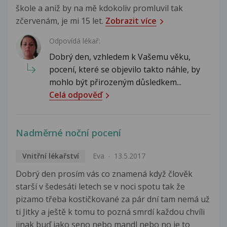
škole a aniž by na mě kdokoliv promluvil tak
zčervenám, je mi 15 let.
Zobrazit více
Odpovídá lékař:
Dobrý den, vzhledem k Vašemu věku,
pocení, které se objevilo takto náhle, by
mohlo být přirozeným důsledkem...
Celá odpověď
Nadměrné noční pocení
Vnitřní lékařství
Eva
13.5.2017
Dobrý den prosím vás co znamená když člověk
starší v šedesáti letech se v noci spotu tak že
pizamo třeba kostičkované za pár dní tam nemá už
ti Jitky a ještě k tomu to pozná smrdí každou chvíli
jinak buď jako seno nebo mandl nebo no je to