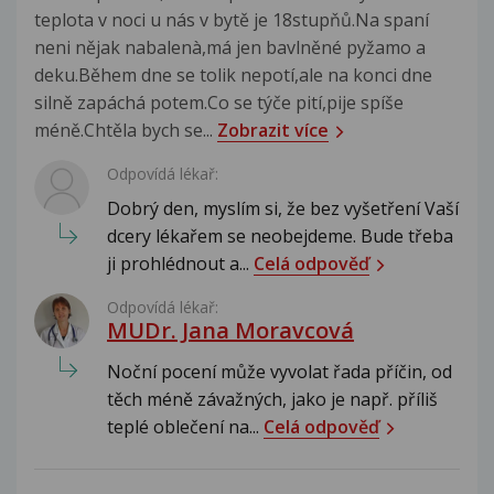
teplota v noci u nás v bytě je 18stupňů.Na spaní
neni nějak nabalenà,má jen bavlněné pyžamo a
deku.Během dne se tolik nepotí,ale na konci dne
silně zapáchá potem.Co se týče pití,pije spíše
méně.Chtěla bych se...
Zobrazit více
Odpovídá lékař:
Dobrý den, myslím si, že bez vyšetření Vaší
dcery lékařem se neobejdeme. Bude třeba
ji prohlédnout a...
Celá odpověď
Odpovídá lékař:
MUDr. Jana Moravcová
Noční pocení může vyvolat řada příčin, od
těch méně závažných, jako je např. příliš
teplé oblečení na...
Celá odpověď