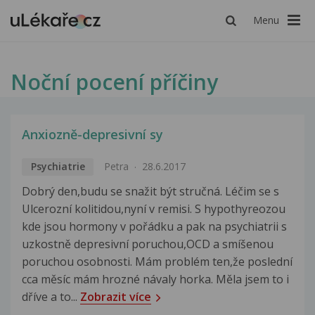
Menu
Noční pocení příčiny
Anxiozně-depresivní sy
Psychiatrie
Petra
28.6.2017
Dobrý den,budu se snažit být stručná. Léčim se s
Ulcerozní kolitidou,nyní v remisi. S hypothyreozou
kde jsou hormony v pořádku a pak na psychiatrii s
uzkostně depresivní poruchou,OCD a smíšenou
poruchou osobnosti. Mám problém ten,že poslední
cca měsíc mám hrozné návaly horka. Měla jsem to i
dříve a to...
Zobrazit více