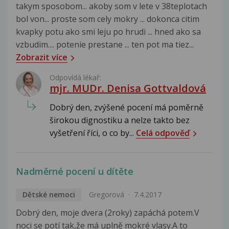
takym sposobom... akoby som v lete v 38teplotach
bol von... proste som cely mokry ... dokonca citim
kvapky potu ako smi leju po hrudi ... hned ako sa
vzbudim.... potenie prestane ... ten pot ma tiez...
Zobrazit více
Odpovídá lékař:
mjr. MUDr. Denisa Gottvaldová
Dobrý den, zvýšené pocení má poměrně
širokou dignostiku a nelze takto bez
vyšetření říci, o co by...
Celá odpověď
Nadměrné pocení u dítěte
Dětské nemoci
Gregorová
7.4.2017
Dobrý den, moje dvera (2roky) zapáchá potem.V
noci se potí tak,že má uplně mokré vlasy.A to