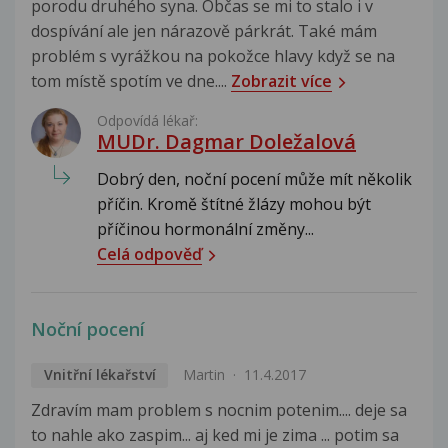
porodu druhého syna. Občas se mi to stalo i v
dospívání ale jen nárazově párkrát. Také mám
problém s vyrážkou na pokožce hlavy když se na
tom místě spotím ve dne....
Zobrazit více
Odpovídá lékař:
MUDr. Dagmar Doležalová
Dobrý den, noční pocení může mít několik
příčin. Kromě štítné žlázy mohou být
příčinou hormonální změny...
Celá odpověď
Noční pocení
Vnitřní lékařství
Martin
11.4.2017
Zdravím mam problem s nocnim potenim.... deje sa
to nahle ako zaspim... aj ked mi je zima ... potim sa