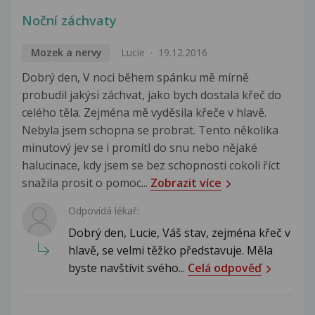
Noční záchvaty
Mozek a nervy
Lucie
19.12.2016
Dobrý den, V noci během spánku mě mírně
probudil jakýsi záchvat, jako bych dostala křeč do
celého těla. Zejména mě vyděsila křeče v hlavě.
Nebyla jsem schopna se probrat. Tento několika
minutový jev se i promítl do snu nebo nějaké
halucinace, kdy jsem se bez schopnosti cokoli říct
snažila prosit o pomoc...
Zobrazit více
Odpovídá lékař:
Dobrý den, Lucie, Váš stav, zejména křeč v
hlavě, se velmi těžko představuje. Měla
byste navštívit svého...
Celá odpověď