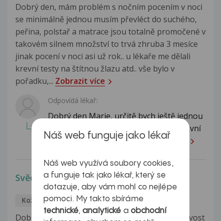
Dobrý den, mám problém s nočním pocením v noci
se minimálně jednou musím převléct do suchého,
peřina, polstař a matrace jsou totalně promočené v
takovém silnem množství to trvá zhruba 3 mesíce
jinak pocení v noci asi už rok.. u lékaře me dělali
krevní testy na štítnou žlazu atd.. vše bylo v
pořadku,...
Zobrazit více
Odpovídá lékař:
Dobrý den Marie, určitě bych ještě jednou
zopakovala laboratorní vyšetření - krevní
Náš web funguje jako lékař
obraz s diferenciálem,...
Celá odpověď
Náš web využívá soubory cookies,
a funguje tak jako lékař, který se
Svědění kůže
dotazuje, aby vám mohl co nejlépe
pomoci. My takto sbíráme
Kožní obtíže
Lukas
17.2.2017
technické
,
analytické
a
obchodní
Dobry den, chtel bych se vas zeptat na moji citlivost