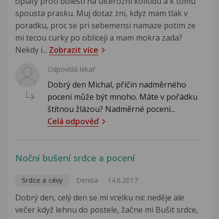
opiaty proti bolesti na ulcerozni kolitidu a k tomu
spousta prasku. Muj dotaz zni, kdyz mam tlak v
poradku, proc se pri sebemensi namaze potim ze
mi tecou curky po obliceji a mam mokra zada?
Nekdy i...
Zobrazit více
Odpovídá lékař:
Dobrý den Michal, příčin nadměrného
pocení může být mnoho. Máte v pořádku
štítnou žlázou? Nadměrné pocení...
Celá odpověď
Noční bušení srdce a pocení
Srdce a cévy
Denisa
14.6.2017
Dobrý den, celý den se mi vcelku nic neděje ale
večer když lehnu do postele, žačne mi Bušit srdce,