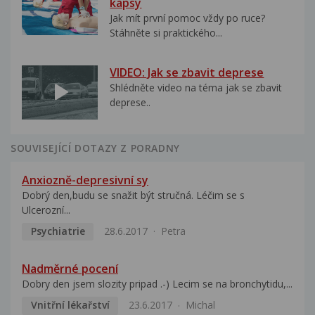
kapsy
Jak mít první pomoc vždy po ruce?
Stáhněte si praktického...
VIDEO: Jak se zbavit deprese
Shlédněte video na téma jak se zbavit
deprese..
SOUVISEJÍCÍ DOTAZY Z PORADNY
Anxiozně-depresivní sy
Dobrý den,budu se snažit být stručná. Léčim se s
Ulcerozní...
Psychiatrie
28.6.2017
Petra
Nadměrné pocení
Dobry den jsem slozity pripad .-) Lecim se na bronchytidu,...
Vnitřní lékařství
23.6.2017
Michal