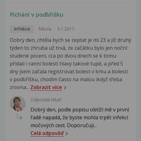
Píchání v podbřišku
Infekce
Nikola
9.1.2017
Dobrý den, chtěla bych se zeptat je mi 23 a již druhý
týden to zhruba už trvá, ze začátku bylo jen noční
studené pocení, cca po dvou dnech se k tomu
přidali i ranní bolesti hlavy takové tupé, a před 5
dny jsem začala registrovat bolest v krku a bolesti
v podbříšku, chodím často na malou ikdyž třeba
zrovna...
Zobrazit více
Odpovídá lékař:
Dobrý den, podle popisu obtíží mě v první
řadě napadá, že byste mohla trpět infekcí
močových cest. Doporučuji...
Celá odpověď