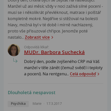
Manžel už asi měsíc vždy v noci zažívá silné pocení -
musí se i několikrát převléknout, matrace i polštář
kompletně mokré. Nejdříve si stěžoval na bolesti
hlavy, možná byl v té době i mírně nachlazený,
proto vše přisuzoval chřipce. Jenomže poté
nastalo...
Zobrazit více
Odpovídá lékař:
MUDr. Barbora Suchecká
Dobrý den, podle zvýšeného CRP má Váš
manžel v těle zánět (čemuž svědčí i teploty
a pocení). Na rentgenu...
Celá odpověď
Dlouholetá nespavost
Psychika
Marie
17.3.2017