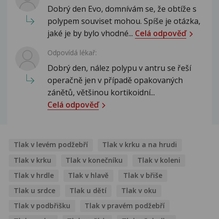
Dobrý den Evo, domnívám se, že obtíže s
polypem souviset mohou. Spíše je otázka,
jaké je by bylo vhodné...
Celá odpověď
Odpovídá lékař:
Dobrý den, nález polypu v antru se řeší
operačně jen v případě opakovaných
zánětů, většinou kortikoidní...
Celá odpověď
Tlak v levém podžebří
Tlak v krku a na hrudi
Tlak v krku
Tlak v konečníku
Tlak v koleni
Tlak v hrdle
Tlak v hlavě
Tlak v břiše
Tlak u srdce
Tlak u dětí
Tlak v oku
Tlak v podbřišku
Tlak v pravém podžebří