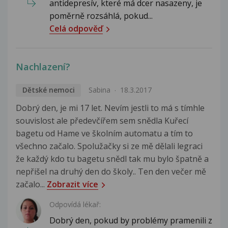
antidepresív, které má dcer nasazeny, je
poměrně rozsáhlá, pokud...
Celá odpověď
Nachlazení?
Dětské nemoci
Sabina
18.3.2017
Dobrý den, je mi 17 let. Nevím jestli to má s tímhle
souvislost ale předevčířem sem snědla Kuřecí
bagetu od Hame ve školním automatu a tím to
všechno začalo. Spolužačky si ze mě dělali legraci
že každý kdo tu bagetu snědl tak mu bylo špatně a
nepřišel na druhý den do školy.. Ten den večer mě
začalo...
Zobrazit více
Odpovídá lékař:
Dobrý den, pokud by problémy pramenili z