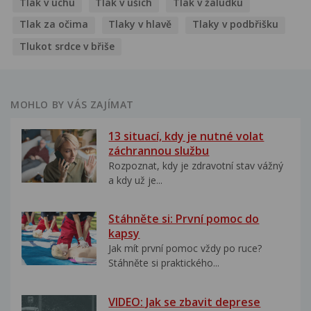
Tlak v uchu
Tlak v uších
Tlak v žaludku
Tlak za očima
Tlaky v hlavě
Tlaky v podbřišku
Tlukot srdce v břiše
MOHLO BY VÁS ZAJÍMAT
13 situací, kdy je nutné volat
záchrannou službu
Rozpoznat, kdy je zdravotní stav vážný
a kdy už je...
Stáhněte si: První pomoc do
kapsy
Jak mít první pomoc vždy po ruce?
Stáhněte si praktického...
VIDEO: Jak se zbavit deprese