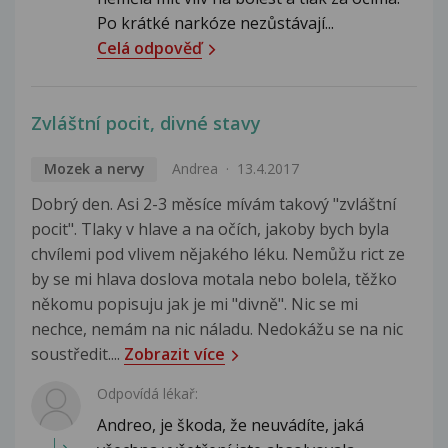
Po krátké narkóze nezůstávají...
Celá odpověď
Zvláštní pocit, divné stavy
Mozek a nervy
Andrea
13.4.2017
Dobrý den. Asi 2-3 měsíce mívám takový "zvláštní
pocit". Tlaky v hlave a na očích, jakoby bych byla
chvílemi pod vlivem nějakého léku. Nemůžu rict ze
by se mi hlava doslova motala nebo bolela, těžko
někomu popisuju jak je mi "divně". Nic se mi
nechce, nemám na nic náladu. Nedokážu se na nic
soustředit....
Zobrazit více
Odpovídá lékař:
Andreo, je škoda, že neuvádíte, jaká