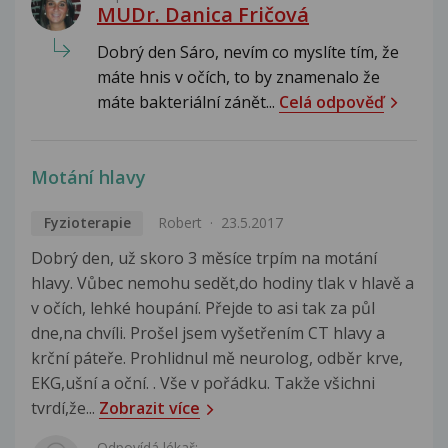
MUDr. Danica Fričová
Dobrý den Sáro, nevím co myslíte tím, že
máte hnis v očích, to by znamenalo že
máte bakteriální zánět...
Celá odpověď
Motání hlavy
Fyzioterapie
Robert
23.5.2017
Dobrý den, už skoro 3 měsíce trpím na motání
hlavy. Vůbec nemohu sedět,do hodiny tlak v hlavě a
v očích, lehké houpání. Přejde to asi tak za půl
dne,na chvíli. Prošel jsem vyšetřením CT hlavy a
krční páteře. Prohlidnul mě neurolog, odběr krve,
EKG,ušní a oční. . Vše v pořádku. Takže všichni
tvrdí,že...
Zobrazit více
Odpovídá lékař: