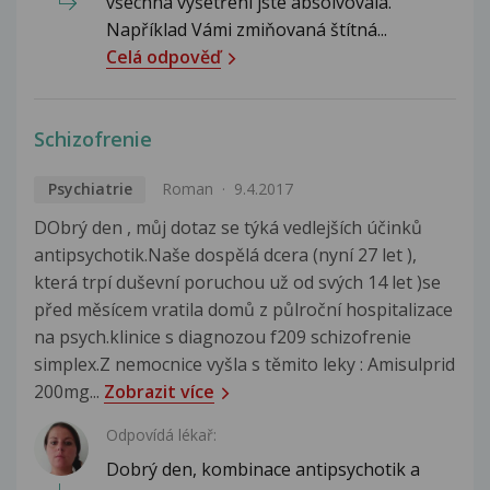
všechna vyšetření jste absolvovala.
Například Vámi zmiňovaná štítná...
Celá odpověď
Schizofrenie
Psychiatrie
Roman
9.4.2017
DObrý den , můj dotaz se týká vedlejších účinků
antipsychotik.Naše dospělá dcera (nyní 27 let ),
která trpí duševní poruchou už od svých 14 let )se
před měsícem vratila domů z půlroční hospitalizace
na psych.klinice s diagnozou f209 schizofrenie
simplex.Z nemocnice vyšla s těmito leky : Amisulprid
200mg...
Zobrazit více
Odpovídá lékař:
Dobrý den, kombinace antipsychotik a