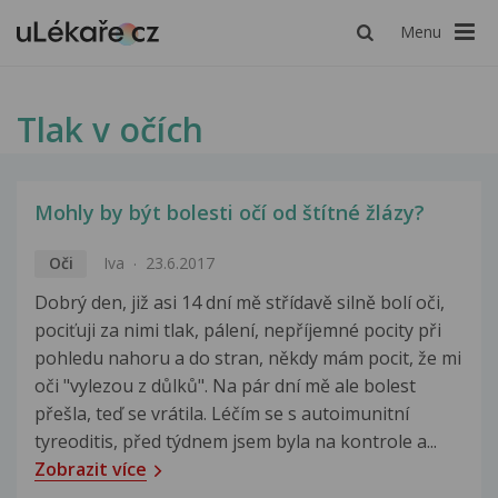
Menu
Tlak v očích
Mohly by být bolesti očí od štítné žlázy?
Oči
Iva
23.6.2017
Dobrý den, již asi 14 dní mě střídavě silně bolí oči,
pociťuji za nimi tlak, pálení, nepříjemné pocity při
pohledu nahoru a do stran, někdy mám pocit, že mi
oči "vylezou z důlků". Na pár dní mě ale bolest
přešla, teď se vrátila. Léčím se s autoimunitní
tyreoditis, před týdnem jsem byla na kontrole a...
Zobrazit více