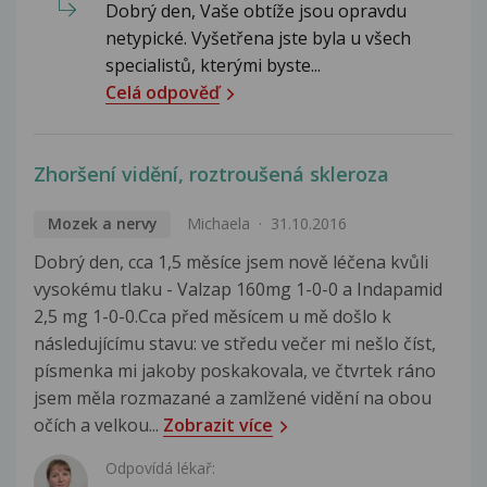
Dobrý den, Vaše obtíže jsou opravdu
netypické. Vyšetřena jste byla u všech
specialistů, kterými byste...
Celá odpověď
Zhoršení vidění, roztroušená skleroza
Mozek a nervy
Michaela
31.10.2016
Dobrý den, cca 1,5 měsíce jsem nově léčena kvůli
vysokému tlaku - Valzap 160mg 1-0-0 a Indapamid
2,5 mg 1-0-0.Cca před měsícem u mě došlo k
následujícímu stavu: ve středu večer mi nešlo číst,
písmenka mi jakoby poskakovala, ve čtvrtek ráno
jsem měla rozmazané a zamlžené vidění na obou
očích a velkou...
Zobrazit více
Odpovídá lékař: