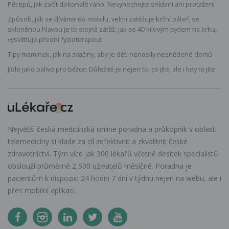
Pět tipů, jak začít dokonalé ráno. Nevynechejte snídani ani protažení
Způsob, jak se díváme do mobilu, velmi zatěžuje krční páteř, se
skloněnou hlavou je to stejná zátěž, jak se 40 kilovým pytlem na krku,
vysvětluje přední fyzioterapeut
Tipy maminek, jak na svačiny, aby je děti nenosily nesnědené domů
Jídlo jako palivo pro běžce: Důležité je nejen to, co jíte, ale i kdy to jíte
Největší česká medicínská online poradna a průkopník v oblasti
telemedicíny si klade za cíl zefektivnit a zkvalitnit české
zdravotnictví. Tým více jak 300 lékařů včetně desítek specialistů
obslouží průměrně 2 500 uživatelů měsíčně. Poradna je
pacientům k dispozici 24 hodin 7 dní v týdnu nejen na webu, ale i
přes mobilní aplikaci.