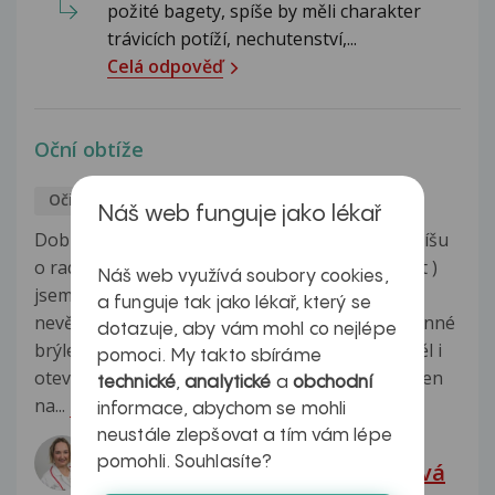
požité bagety, spíše by měli charakter
trávicích potíží, nechutenství,...
Celá odpověď
Oční obtíže
Oči
Lukáš
7.2.2017
Náš web funguje jako lékař
Dobrý den, už jsem opravdu zoufalý, tak Vám píšu
o radu. V říjnu loňského roku (cca 4 měsíce zpět )
Náš web využívá soubory cookies,
jsem byl za 10 minut v soláriu. Bohužel jsem
a funguje tak jako lékař, který se
nevěděl, jak to tam chodí a nevzal jsem si ochranné
dotazuje, aby vám mohl co nejlépe
brýle a asi polovinu času ( cca 5 minut ) jsem měl i
pomoci. My takto sbíráme
otevřené oči během opalování uvnitř solaria. Den
technické
,
analytické
a
obchodní
na...
Zobrazit více
informace, abychom se mohli
neustále zlepšovat a tím vám lépe
Odpovídá lékař:
pomohli. Souhlasíte?
mjr. MUDr. Denisa Gottvaldová