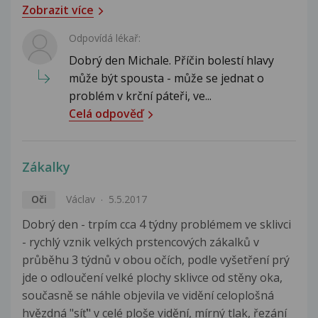
Zobrazit více
Odpovídá lékař:
Dobrý den Michale. Příčin bolestí hlavy
může být spousta - může se jednat o
problém v krční páteři, ve...
Celá odpověď
Zákalky
Oči
Václav
5.5.2017
Dobrý den - trpím cca 4 týdny problémem ve sklivci
- rychlý vznik velkých prstencových zákalků v
průběhu 3 týdnů v obou očích, podle vyšetření prý
jde o odloučení velké plochy sklivce od stěny oka,
současně se náhle objevila ve vidění celoplošná
hvězdná "síť" v celé ploše vidění, mírný tlak, řezání