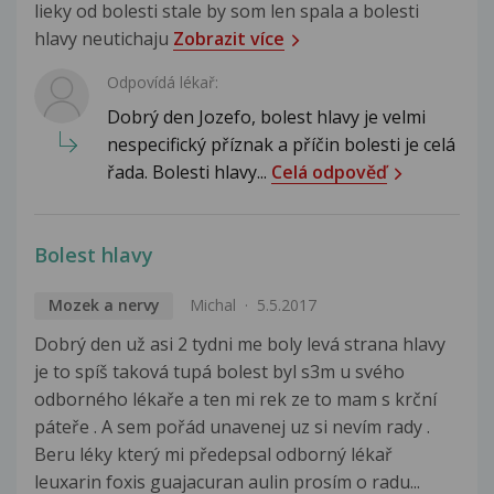
lieky od bolesti stale by som len spala a bolesti
hlavy neutichaju
Zobrazit více
Odpovídá lékař:
Dobrý den Jozefo, bolest hlavy je velmi
nespecifický příznak a příčin bolesti je celá
řada. Bolesti hlavy...
Celá odpověď
Bolest hlavy
Mozek a nervy
Michal
5.5.2017
Dobrý den už asi 2 tydni me boly levá strana hlavy
je to spíš taková tupá bolest byl s3m u svého
odborného lékaře a ten mi rek ze to mam s krční
páteře . A sem pořád unavenej uz si nevím rady .
Beru léky který mi předepsal odborný lékař
leuxarin foxis guajacuran aulin prosím o radu...