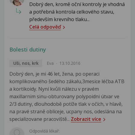
Dobrý den, kromě oční kontroly je vhodná
a potřebná kontrola celkového stavu,
především krevního tlaku...
Celá odpověď
Bolesti dutiny
Uši, nos, krk
Eva
13.10.2016
Dobrý den, je mi 46 let, žena, po operaci
komplikovaného šedého zákalu,3mesice léčba ATB
a kortikoidy. Nyní kvůli nálezu v pravém
maxillarnim sinu-obturovany polypoidni útvar ve
2/3 dutiny, dlouhodobě potíže tlak v očích, v hlavě,
na pravé straně obliceje, ucpany nos, odeslána na
specializovane pracoviště...
Zobrazit více
Odpovídá lékař: