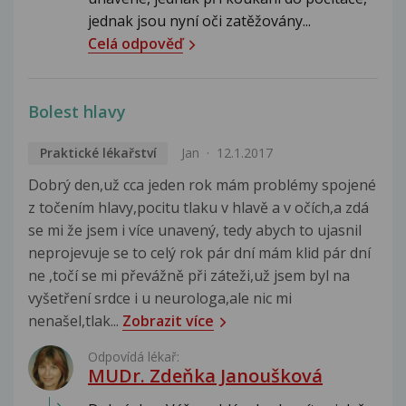
jednak jsou nyní oči zatěžovány...
Celá odpověď
Bolest hlavy
Praktické lékařství
Jan
12.1.2017
Dobrý den,už cca jeden rok mám problémy spojené
z točením hlavy,pocitu tlaku v hlavě a v očích,a zdá
se mi že jsem i více unavený, tedy abych to ujasnil
neprojevuje se to celý rok pár dní mám klid pár dní
ne ,točí se mi převážně při záteži,už jsem byl na
vyšetření srdce i u neurologa,ale nic mi
nenašel,tlak...
Zobrazit více
Odpovídá lékař:
MUDr. Zdeňka Janoušková