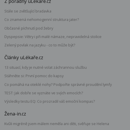
Z poradny uLékaře.cz
Stále se zvětšující bradavka
Co znamená nehomogenní struktura jater?
Občasné píchnutí pod žebry
Dyspepsie: Větry i při malé námaze, nepravidelná stolice
Zelený povlak na jazyku - co to může být?
Články uLékaře.cz
13 situací, kdy je nutné volat záchrannou službu
Stáhněte si: První pomoc do kapsy
Co pomáhá na oteklé nohy? Podpořte správné proudění lymfy
TEST: Jak dobře se vyznáte ve svých emocích?
Výsledky testu EQ: Co prozradil váš emoční kompas?
Žena-in.cz
Kvůli migréně jsem málem neměla ani děti, svěřuje se Helena