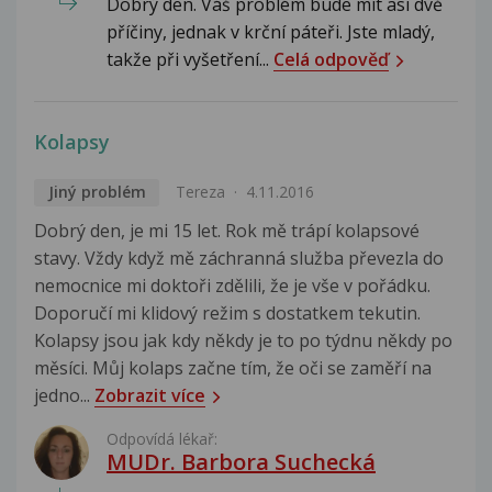
Dobrý den. Váš problém bude mít asi dvě
příčiny, jednak v krční páteři. Jste mladý,
takže při vyšetření...
Celá odpověď
Kolapsy
Jiný problém
Tereza
4.11.2016
Dobrý den, je mi 15 let. Rok mě trápí kolapsové
stavy. Vždy když mě záchranná služba převezla do
nemocnice mi doktoři zdělili, že je vše v pořádku.
Doporučí mi klidový režim s dostatkem tekutin.
Kolapsy jsou jak kdy někdy je to po týdnu někdy po
měsíci. Můj kolaps začne tím, že oči se zaměří na
jedno...
Zobrazit více
Odpovídá lékař:
MUDr. Barbora Suchecká