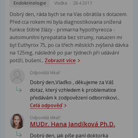
Endokrinologie
Vladka
28.4.2017
Dobrý den, ráda bych se na Vas obrátila s dotazem.
Před cca rokem mi byla diagnostikovana snížená
funkce štítné žlázy​ - primarna hypothyreoza -
autoimunitni tyrepatatia bez strumy​, nasazen mi
byl Euthyrox 75, po ca třech měsících zvýšená dávka
na 125mg, následně po par týdnech při udávání
potíží, bušení...
Zobrazit více
Odpovídá lékař:
Dobrý den,Vlaďko , děkujeme za Váš
dotaz, který vzhledem k problematice
předávám k zodpovězení odborníkovi...
Celá odpověď
Odpovídá lékař:
MUDr. Hana Jandíková Ph.D.
Dobrý den, jak píše paní doktorka