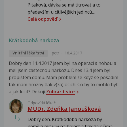
Pitaková, dávka se má titrovat a to
především u citlivějších jedinců...
Celá odpověď
Krátkodobá narkoza
Vnitřní lékařství
petr
16.4.2017
Dobry den 11.4.2017 jsem byl na operaci s nohou a
mel jsem castecnou narkozu. Dnes 13.4 jsem byl
propistem domu. Mam problem ze kdyz se posadim
tak mam hrozny tlak v(za) ocich. Co by to mohlo byt
a jak lecit? Dekuji
Zobrazit více
Odpovídá lékař:
MUDr. Zdeňka Janoušková
Dobrý den. Krátkodobá narkóza by
neměla mít vliv na bolest a tlak za očima.