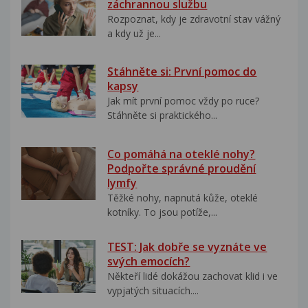
záchrannou službu
Rozpoznat, kdy je zdravotní stav vážný
a kdy už je...
Stáhněte si: První pomoc do
kapsy
Jak mít první pomoc vždy po ruce?
Stáhněte si praktického...
Co pomáhá na oteklé nohy?
Podpořte správné proudění
lymfy
Těžké nohy, napnutá kůže, oteklé
kotníky. To jsou potíže,...
TEST: Jak dobře se vyznáte ve
svých emocích?
Někteří lidé dokážou zachovat klid i ve
vypjatých situacích....