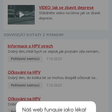
VIDEO: Jak se zbavit deprese
Shlédněte video na téma jak se zbavit
deprese..
SOUVISEJÍCÍ DOTAZY Z PORADNY
Informace o HPV virech
Dobrý den,chtěl bych se zeptat,jak poznám zda nemám...
Pohlavní nemoci
7.10.2023
Očkování na HPV
Dobrý den, do kolika let se mohou dospělí očkovat na...
Pohlavní nemoci
7.10.2023
Očkování na HPV
Dobrý den, mým dětem je 18 a 20 let. Chci je nechat...
Náš web funguje jako lékař
Pohlavní nemoci
5.10.2023