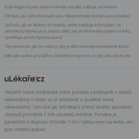
Kvůli migréně jsem málem neměla ani děti, svěřuje se Helena
Pět tipů, jak začít dokonalé ráno. Nevynechejte snídani ani protažení
Způsob, jak se díváme do mobilu, velmi zatěžuje krční páteř, se
skloněnou hlavou je to stejná zátěž, jak se 40 kilovým pytlem na krku,
vysvětluje přední fyzioterapeut
Tipy maminek, jak na svačiny, aby je děti nenosily nesnědené domů
Jídlo jako palivo pro běžce: Důležité je nejen to, co jíte, ale i kdy to jíte
Největší česká medicínská online poradna a průkopník v oblasti
telemedicíny si klade za cíl zefektivnit a zkvalitnit české
zdravotnictví. Tým více jak 300 lékařů včetně desítek specialistů
obslouží průměrně 2 500 uživatelů měsíčně. Poradna je
pacientům k dispozici 24 hodin 7 dní v týdnu nejen na webu, ale i
přes mobilní aplikaci.