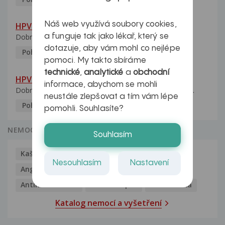
Náš web využívá soubory cookies,
HPV pozitivní manželka
a funguje tak jako lékař, který se
Dobrý den, manželka po xx letech přivezla z Východu...
dotazuje, aby vám mohl co nejlépe
Pohlavní nemoci
5.10.2023
pomoci. My takto sbíráme
technické
,
analytické
a
obchodní
HPV typ 52 u partnerky
informace, abychom se mohli
Dobrý deň prajem. Prosím Vás ako sa dá vyliečiť vírus...
neustále zlepšovat a tím vám lépe
Pohlavní nemoci
5.10.2023
pomohli. Souhlasíte?
NEMOCI
Souhlasím
Kašel
Alergie
Alkoholismus
Analgetika
Nesouhlasím
Nastavení
Angína
Antibiotika
Antidepresiva
Antihistaminika
Antikoncepce
Antivirotika
Katalog nemocí a vyšetření