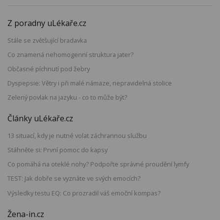
Z poradny uLékaře.cz
Stále se zvětšující bradavka
Co znamená nehomogenní struktura jater?
Občasné píchnutí pod žebry
Dyspepsie: Větry i při malé námaze, nepravidelná stolice
Zelený povlak na jazyku - co to může být?
Články uLékaře.cz
13 situací, kdy je nutné volat záchrannou službu
Stáhněte si: První pomoc do kapsy
Co pomáhá na oteklé nohy? Podpořte správné proudění lymfy
TEST: Jak dobře se vyznáte ve svých emocích?
Výsledky testu EQ: Co prozradil váš emoční kompas?
Žena-in.cz