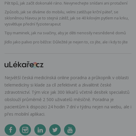
Pět tipů, jak začít dokonalé ráno. Nevynechejte snídani ani protažení
Způsob, jak se díváme do mobilu, velmi zatěžuje krční páteř, se
skloněnou hlavou je to stejná zátěž, jak se 40 kilovým pytlem na krku,
vysvětluje přední fyzioterapeut
Tipy maminek, jak na svačiny, aby je děti nenosily nesnědené domů
Jídlo jako palivo pro běžce: Důležité je nejen to, co jíte, ale i kdy to jíte
Největší česká medicínská online poradna a průkopník v oblasti
telemedicíny si klade za cíl zefektivnit a zkvalitnit české
zdravotnictví. Tým více jak 300 lékařů včetně desítek specialistů
obslouží průměrně 2 500 uživatelů měsíčně. Poradna je
pacientům k dispozici 24 hodin 7 dní v týdnu nejen na webu, ale i
přes mobilní aplikaci.