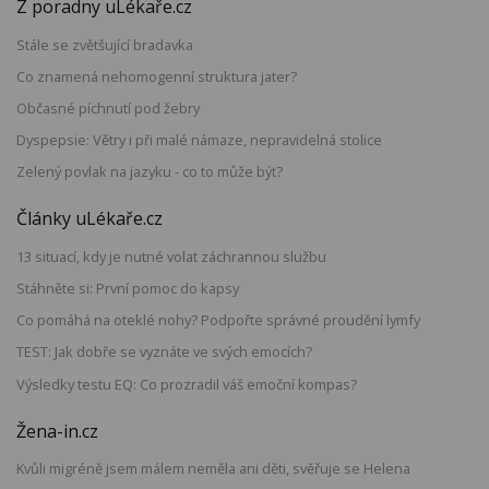
Z poradny uLékaře.cz
Stále se zvětšující bradavka
Co znamená nehomogenní struktura jater?
Občasné píchnutí pod žebry
Dyspepsie: Větry i při malé námaze, nepravidelná stolice
Zelený povlak na jazyku - co to může být?
Články uLékaře.cz
13 situací, kdy je nutné volat záchrannou službu
Stáhněte si: První pomoc do kapsy
Co pomáhá na oteklé nohy? Podpořte správné proudění lymfy
TEST: Jak dobře se vyznáte ve svých emocích?
Výsledky testu EQ: Co prozradil váš emoční kompas?
Žena-in.cz
Kvůli migréně jsem málem neměla ani děti, svěřuje se Helena