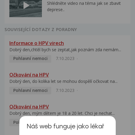
Shlédněte video na téma jak se zbavit
deprese..
SOUVISEJÍCÍ DOTAZY Z PORADNY
Informace o HPV virech
Dobrý den,chtěl bych se zeptat,jak poznám zda nemám...
Pohlavní nemoci
7.10.2023
Očkování na HPV
Dobrý den, do kolika let se mohou dospělí očkovat na...
Pohlavní nemoci
7.10.2023
Očkování na HPV
Dobrý den, mým dětem je 18 a 20 let. Chci je nechat...
Pohlavní nemoci
5.10.2023
Náš web funguje jako lékař