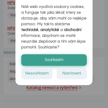
HPV pozitivní manželka
Náš web využívá soubory cookies,
Dobrý den, manželka po xx letech přivezla z Východu...
a funguje tak jako lékař, který se
Pohlavní nemoci
5.10.2023
dotazuje, aby vám mohl co nejlépe
pomoci. My takto sbíráme
HPV typ 52 u partnerky
technické
,
analytické
a
obchodní
Dobrý deň prajem. Prosím Vás ako sa dá vyliečiť vírus...
informace, abychom se mohli
Pohlavní nemoci
5.10.2023
neustále zlepšovat a tím vám lépe
pomohli. Souhlasíte?
NEMOCI
Souhlasím
Kašel
Alergie
Alkoholismus
Analgetika
Angína
Antibiotika
Antidepresiva
Nesouhlasím
Nastavení
Antihistaminika
Antikoncepce
Antivirotika
Katalog nemocí a vyšetření