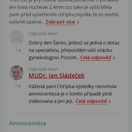
jen linea nucheae 2,4mm coz take je vyšší.Měla
jsem před vyšetřením chřipku,myslíte že to mohlo
ovlivnit spatne...
Zobrazit více
Odpovídá lékař:
Dobrý den Šárko, jelikož se jedná o dotaz
na specialistu, přeposílám vaši otázku
gynekologovi. Prosím...
Celá odpověď
Odpovídá lékař:
MUDr. Jan Sládeček
Vážená paní Chřipka výsledky neovlinila
amniocenteza je v tomto případě plně
indikovana a jen její...
Celá odpověď
Amniocentéza