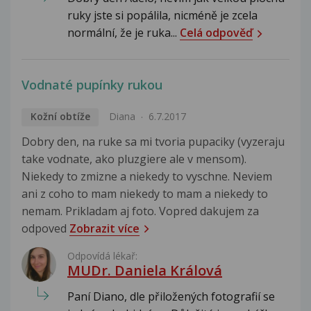
ruky jste si popálila, nicméně je zcela
normální, že je ruka...
Celá odpověď
Vodnaté pupínky rukou
Kožní obtíže
Diana
6.7.2017
Dobry den, na ruke sa mi tvoria pupaciky (vyzeraju
take vodnate, ako pluzgiere ale v mensom).
Niekedy to zmizne a niekedy to vyschne. Neviem
ani z coho to mam niekedy to mam a niekedy to
nemam. Prikladam aj foto. Vopred dakujem za
odpoved
Zobrazit více
Odpovídá lékař:
MUDr. Daniela Králová
Paní Diano, dle přiložených fotografií se