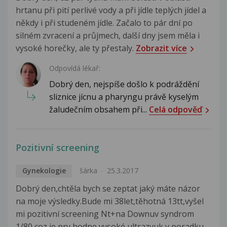
hrtanu při pití perlivé vody a při jídle teplých jídel a
někdy i při studeném jídle. Začalo to pár dní po
silném zvracení a průjmech, další dny jsem měla i
vysoké horečky, ale ty přestaly.
Zobrazit více
Odpovídá lékař:
Dobrý den, nejspíše došlo k podráždění
sliznice jícnu a pharyngu právě kyselým
žaludečním obsahem při...
Celá odpověď
Pozitivní screening
Gynekologie
šárka
25.3.2017
Dobrý den,chtěla bych se zeptat jaký máte názor
na moje výsledky.Bude mi 38let,těhotná 13tt,vyšel
mi pozitivní screening Nt+na Downuv syndrom
1/80 coz je pry hodne vysoké,ultrazvuk v poradku