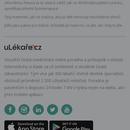
skloněnou hlavou je to stejná zátěž, jak se 40 kilovým pytlem na krku,
vysvětluje přední fyzioterapeut
Tipy maminek, jak na svačiny, aby je děti nenosily nesnědené domů
Jídlo jako palivo pro běžce: Důležité je nejen to, co jíte, ale i kdy to jíte
Největší česká medicínská online poradna a průkopník v oblasti
telemedicíny si klade za cíl zefektivnit a zkvalitnit české
zdravotnictví. Tým více jak 300 lékařů včetně desítek specialistů
obslouží průměrně 2 500 uživatelů měsíčně. Poradna je
pacientům k dispozici 24 hodin 7 dní v týdnu nejen na webu, ale i
přes mobilní aplikaci.