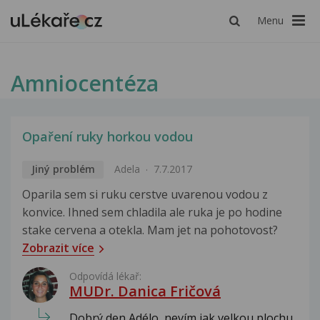
Menu
Amniocentéza
Opaření ruky horkou vodou
Jiný problém
Adela
7.7.2017
Oparila sem si ruku cerstve uvarenou vodou z
konvice. Ihned sem chladila ale ruka je po hodine
stake cervena a otekla. Mam jet na pohotovost?
Zobrazit více
Odpovídá lékař:
MUDr. Danica Fričová
Dobrý den Adélo, nevím jak velkou plochu