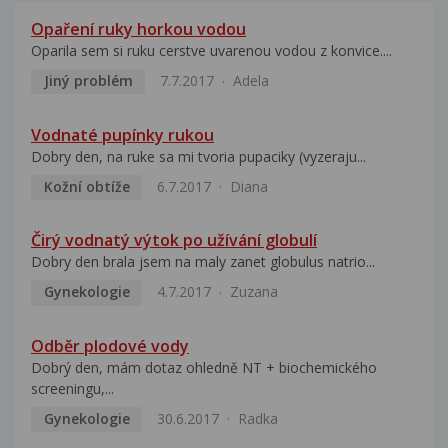
Opaření ruky horkou vodou
Oparila sem si ruku cerstve uvarenou vodou z konvice....
Jiný problém
7.7.2017
Adela
Vodnaté pupínky rukou
Dobry den, na ruke sa mi tvoria pupaciky (vyzeraju...
Kožní obtíže
6.7.2017
Diana
Čirý vodnatý výtok po užívání globulí
Dobry den brala jsem na maly zanet globulus natrio...
Gynekologie
4.7.2017
Zuzana
Odběr plodové vody
Dobrý den, mám dotaz ohledně NT + biochemického
screeningu,...
Gynekologie
30.6.2017
Radka