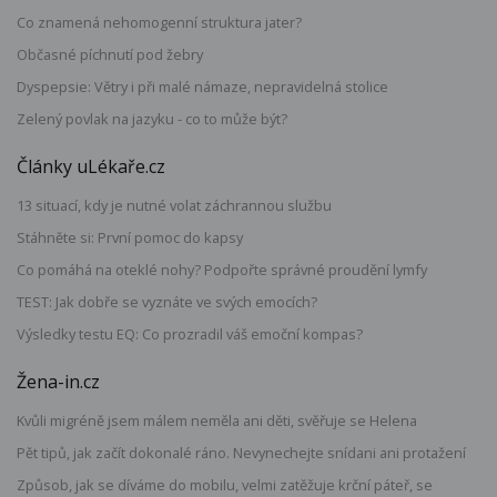
Co znamená nehomogenní struktura jater?
Občasné píchnutí pod žebry
Dyspepsie: Větry i při malé námaze, nepravidelná stolice
Zelený povlak na jazyku - co to může být?
Články uLékaře.cz
13 situací, kdy je nutné volat záchrannou službu
Stáhněte si: První pomoc do kapsy
Co pomáhá na oteklé nohy? Podpořte správné proudění lymfy
TEST: Jak dobře se vyznáte ve svých emocích?
Výsledky testu EQ: Co prozradil váš emoční kompas?
Žena-in.cz
Kvůli migréně jsem málem neměla ani děti, svěřuje se Helena
Pět tipů, jak začít dokonalé ráno. Nevynechejte snídani ani protažení
Způsob, jak se díváme do mobilu, velmi zatěžuje krční páteř, se