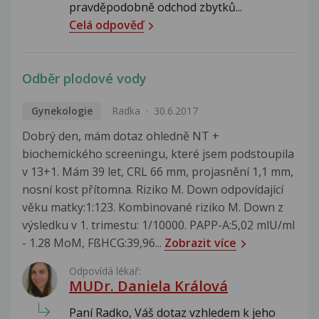
pravděpodobně odchod zbytků...
Celá odpověď
Odběr plodové vody
Gynekologie
Radka
30.6.2017
Dobrý den, mám dotaz ohledně NT +
biochemického screeningu, které jsem podstoupila
v 13+1. Mám 39 let, CRL 66 mm, projasnění 1,1 mm,
nosní kost přítomna. Riziko M. Down odpovídající
věku matky:1:123. Kombinované riziko M. Down z
výsledku v 1. trimestu: 1/10000. PAPP-A:5,02 mlU/ml
- 1.28 MoM, FßHCG:39,96...
Zobrazit více
Odpovídá lékař:
MUDr. Daniela Králová
Paní Radko, Váš dotaz vzhledem k jeho