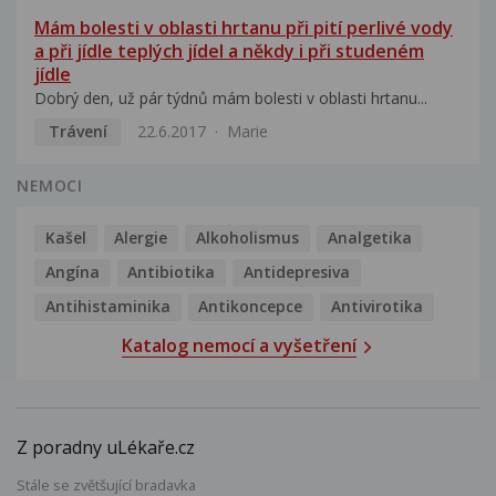
Mám bolesti v oblasti hrtanu při pití perlivé vody
a při jídle teplých jídel a někdy i při studeném
jídle
Dobrý den, už pár týdnů mám bolesti v oblasti hrtanu...
Trávení
22.6.2017
Marie
NEMOCI
Kašel
Alergie
Alkoholismus
Analgetika
Angína
Antibiotika
Antidepresiva
Antihistaminika
Antikoncepce
Antivirotika
Katalog nemocí a vyšetření
Z poradny uLékaře.cz
Stále se zvětšující bradavka