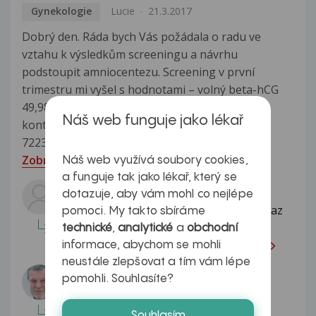
Gynekologie
Lucie
21.3.2017
Dobrý den. Ráda bych Vás požádala o radu ve
vztahu k výsledkům screeningu a návrhu
podstoupit amniocentezu. Screening v první
trimestru mi vyšel s hodnotami – volný beta-hCG
49,98, PAPP-A 1,630. Riziko trizomie – 1:848. Na
Náš web funguje jako lékař
kontrole v 17. tt riziko Downova sy upravno na
7223. Downův syndrom je v rodinné...
Zobrazit více
Náš web využívá soubory cookies,
a funguje tak jako lékař, který se
Odpovídá lékař:
dotazuje, aby vám mohl co nejlépe
Dobrý den Lucie, jelikož se jedná o dotaz
pomoci. My takto sbíráme
na specialistu, přeposílám vaši otázku
technické
,
analytické
a
obchodní
gynekologovi. Prosím...
Celá odpověď
informace, abychom se mohli
neustále zlepšovat a tím vám lépe
Odpovídá lékař:
pomohli. Souhlasíte?
MUDr. Jan Sládeček
Vážená paní Pokud vám byla
Souhlasím