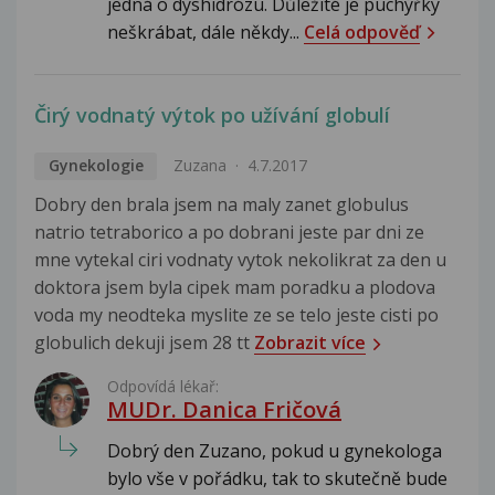
jedná o dyshidrózu. Důležité je puchýřky
neškrábat, dále někdy...
Celá odpověď
Čirý vodnatý výtok po užívání globulí
Gynekologie
Zuzana
4.7.2017
Dobry den brala jsem na maly zanet globulus
natrio tetraborico a po dobrani jeste par dni ze
mne vytekal ciri vodnaty vytok nekolikrat za den u
doktora jsem byla cipek mam poradku a plodova
voda my neodteka myslite ze se telo jeste cisti po
globulich dekuji jsem 28 tt
Zobrazit více
Odpovídá lékař:
MUDr. Danica Fričová
Dobrý den Zuzano, pokud u gynekologa
bylo vše v pořádku, tak to skutečně bude