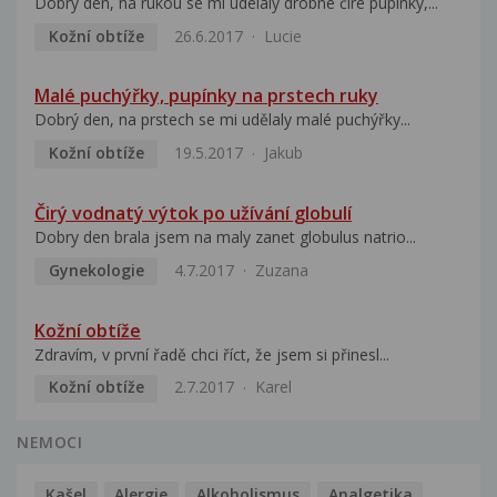
Dobrý den, na rukou se mi udelaly drobne čiré pupinky,...
Kožní obtíže
26.6.2017
Lucie
Malé puchýřky, pupínky na prstech ruky
Dobrý den, na prstech se mi udělaly malé puchýřky...
Kožní obtíže
19.5.2017
Jakub
Čirý vodnatý výtok po užívání globulí
Dobry den brala jsem na maly zanet globulus natrio...
Gynekologie
4.7.2017
Zuzana
Kožní obtíže
Zdravím, v první řadě chci říct, že jsem si přinesl...
Kožní obtíže
2.7.2017
Karel
NEMOCI
Kašel
Alergie
Alkoholismus
Analgetika