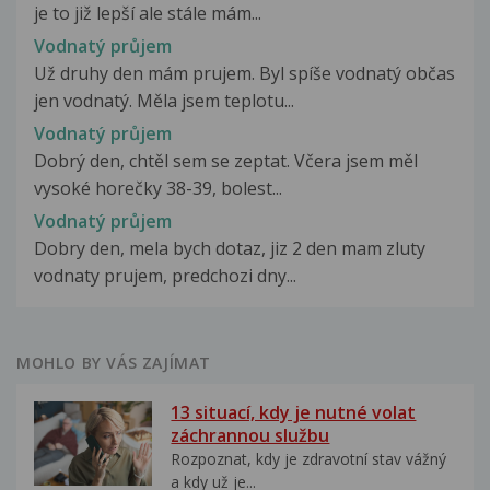
je to již lepší ale stále mám...
Vodnatý průjem
Už druhy den mám prujem. Byl spíše vodnatý občas
jen vodnatý. Měla jsem teplotu...
Vodnatý průjem
Dobrý den, chtěl sem se zeptat. Včera jsem měl
vysoké horečky 38-39, bolest...
Vodnatý průjem
Dobry den, mela bych dotaz, jiz 2 den mam zluty
vodnaty prujem, predchozi dny...
MOHLO BY VÁS ZAJÍMAT
13 situací, kdy je nutné volat
záchrannou službu
Rozpoznat, kdy je zdravotní stav vážný
a kdy už je...