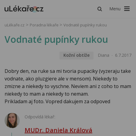
Menu
uLékaře.cz
Poradna lékaře
Vodnaté pupínky rukou
Vodnaté pupínky rukou
Kožní obtíže
Diana
6.7.2017
Dobry den, na ruke sa mi tvoria pupaciky (vyzeraju take
vodnate, ako pluzgiere ale v mensom). Niekedy to
zmizne a niekedy to vyschne. Neviem ani z coho to mam
niekedy to mam a niekedy to nemam.
Prikladam aj foto. Vopred dakujem za odpoved
Odpovídá lékař:
MUDr. Daniela Králová