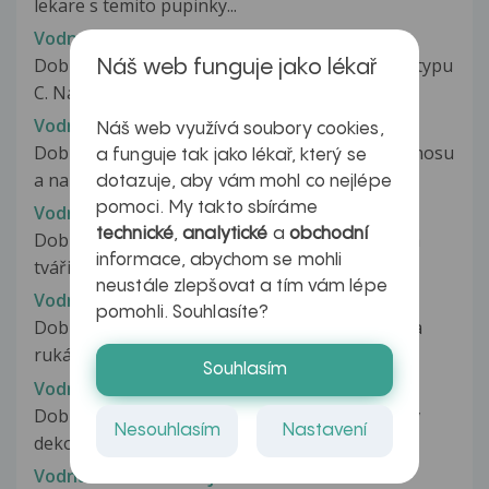
lekare s temito pupinky...
Vodnaté pupínky
Dobrý den, v červnu jsem dostala streptokoka typu
Náš web funguje jako lékař
C. Nasadili mi Ospen, kde...
Vodnaté pupínky a fleky v obličeji
Náš web využívá soubory cookies,
Dobrý den, již 3 měsíce se mi na obliceji kolem nosu
a funguje tak jako lékař, který se
a na bradě vyskytují vodnate...
dotazuje, aby vám mohl co nejlépe
pomoci. My takto sbíráme
Vodnaté pupínky na tváři
technické
,
analytické
a
obchodní
Dobrý večer. Zasílám foto.. Svědí mě vyrazka na
informace, abychom se mohli
tváři, mám ji skoro rok. Tvoří...
neustále zlepšovat a tím vám lépe
Vodnaté pupínky rukou
pomohli. Souhlasíte?
Dobrý den. Jsem skoro tři týdny po porodu a na
rukách se mi objevily tyhle vodnate...
Souhlasím
Vodnaté pupínky..
Dobrý den, už druhým rokem se mi v létě dělá v
Nesouhlasím
Nastavení
dekoltu a na ramenech občas...
Vodnaté stolice u kojence