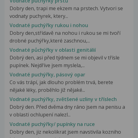
Vodnaté puchýřky prstů
Dobry den, trapi me ekzem na prstech. Vytvori se
vodnaty puchyrek, ktery...
Vodnaté puchýřky rukou i nohou
Dobry den,střídavě na nohou i rukou se mi tvoří
drobné puchýřky,které zaschnou,...
Vodnaté půchýřky v oblasti genitálií
Dobrý den, asi před týdnem se mi objevil v třísle
pupínek. Nejdříve jsem myslela,...
Vodnaté puchýřky, pásový opar
Co vás trápí, jak dlouho problém trvá, berete
nějaké léky, proběhlo již nějaké...
Vodnaté puchýřky, zvětšené uzliny v tříslech
Dobrý den. Před dvěma dny ráno jsem na penisu a
v oblasti ochlupení nalezl...
Vodnaté puchýřky/ pupínky na ruce
Dobry den, jiz nekolikrat jsem navstivila kozniho