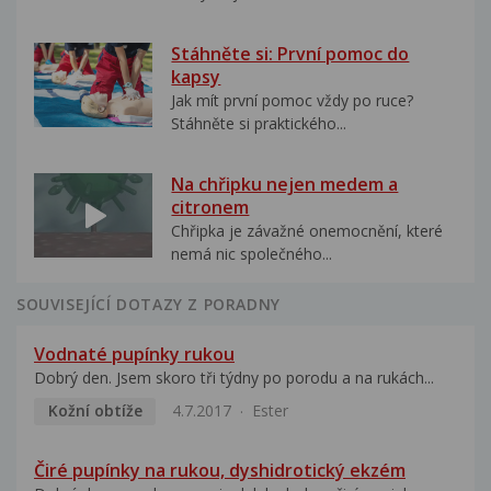
Stáhněte si: První pomoc do
kapsy
Jak mít první pomoc vždy po ruce?
Stáhněte si praktického...
Na chřipku nejen medem a
citronem
Chřipka je závažné onemocnění, které
nemá nic společného...
SOUVISEJÍCÍ DOTAZY Z PORADNY
Vodnaté pupínky rukou
Dobrý den. Jsem skoro tři týdny po porodu a na rukách...
Kožní obtíže
4.7.2017
Ester
Čiré pupínky na rukou, dyshidrotický ekzém