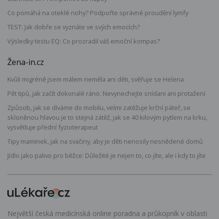
Co pomáhá na oteklé nohy? Podpořte správné proudění lymfy
TEST: Jak dobře se vyznáte ve svých emocích?
Výsledky testu EQ: Co prozradil váš emoční kompas?
Žena-in.cz
Kvůli migréně jsem málem neměla ani děti, svěřuje se Helena
Pět tipů, jak začít dokonalé ráno. Nevynechejte snídani ani protažení
Způsob, jak se díváme do mobilu, velmi zatěžuje krční páteř, se
skloněnou hlavou je to stejná zátěž, jak se 40 kilovým pytlem na krku,
vysvětluje přední fyzioterapeut
Tipy maminek, jak na svačiny, aby je děti nenosily nesnědené domů
Jídlo jako palivo pro běžce: Důležité je nejen to, co jíte, ale i kdy to jíte
Největší česká medicínská online poradna a průkopník v oblasti