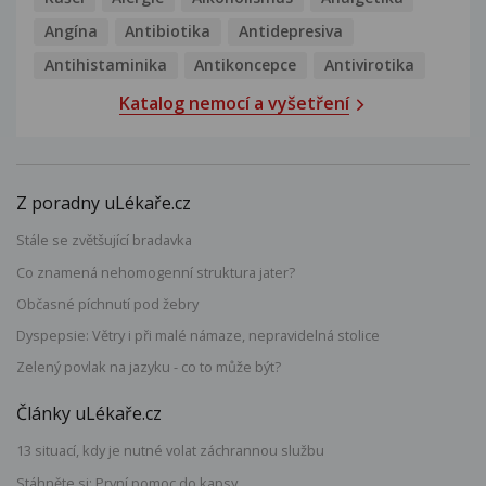
Angína
Antibiotika
Antidepresiva
Antihistaminika
Antikoncepce
Antivirotika
Katalog nemocí a vyšetření
Z poradny uLékaře.cz
Stále se zvětšující bradavka
Co znamená nehomogenní struktura jater?
Občasné píchnutí pod žebry
Dyspepsie: Větry i při malé námaze, nepravidelná stolice
Zelený povlak na jazyku - co to může být?
Články uLékaře.cz
13 situací, kdy je nutné volat záchrannou službu
Stáhněte si: První pomoc do kapsy