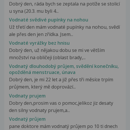
Dobrý den, ráda bych se zeptala na potíže se stolicí
u syna (20.3. mu byli 4...
Vodnaté svědivé pupínky na nohou
Už třetí den mám vodnaté pupínky na nohou, svědí
ale přes den jen zřídka. Jsem...
Vodnaté vyrážky bez hnisu
Dobrý den, už nějakou dobu se mi ve větším
množství na obličeji (oblast brady,...
Vodnatý dlouhodobý průjem, svědění konečníku,
opožděná menstruace, únava
Dobrý den, je mi 22 let a již přes tři měsíce trpím
průjmem, který mě doprovází...
Vodnaty prujem
Dobry den,prosim vas o pomoc,jelikoz jiz desaty
den silny vodnaty prujem,a...
Vodnatý průjem
pane doktore mám vodnatý průjem po 10 ti dnech