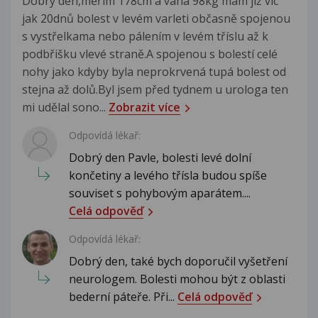
Dobry den,měřim 178cm a vaha 98kg mám již víc
jak 20dnů bolest v levém varleti občasně spojenou
s vystřelkama nebo pálením v levém tříslu až k
podbřišku vlevé straně.A spojenou s bolestí celé
nohy jako kdyby byla neprokrvená tupá bolest od
stejna až dolů.Byl jsem před tydnem u urologa ten
mi udělal sono...
Zobrazit více
Odpovídá lékař:
Dobrý den Pavle, bolesti levé dolní
končetiny a levého třísla budou spíše
souviset s pohybovým aparátem....
Celá odpověď
Odpovídá lékař:
Dobrý den, také bych doporučil vyšetření
neurologem. Bolesti mohou být z oblasti
bederní páteře. Při...
Celá odpověď