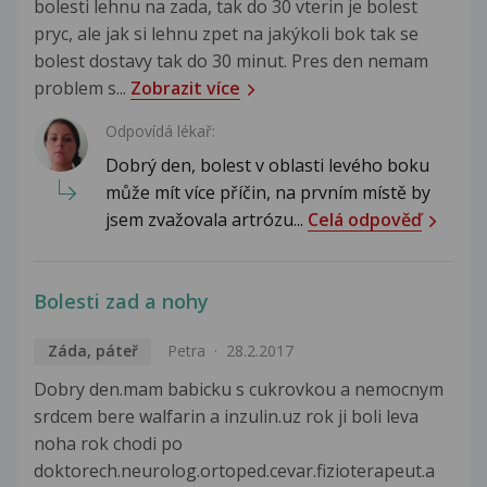
bolesti lehnu na zada, tak do 30 vterin je bolest
pryc, ale jak si lehnu zpet na jakýkoli bok tak se
bolest dostavy tak do 30 minut. Pres den nemam
problem s...
Zobrazit více
Odpovídá lékař:
Dobrý den, bolest v oblasti levého boku
může mít více příčin, na prvním místě by
jsem zvažovala artrózu...
Celá odpověď
Bolesti zad a nohy
Záda, páteř
Petra
28.2.2017
Dobry den.mam babicku s cukrovkou a nemocnym
srdcem bere walfarin a inzulin.uz rok ji boli leva
noha rok chodi po
doktorech.neurolog.ortoped.cevar.fizioterapeut.a