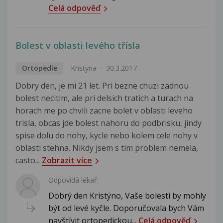
Celá odpověď
Bolest v oblasti levého třísla
Ortopedie
Kristyna
30.3.2017
Dobry den, je mi 21 let. Pri bezne chuzi zadnou
bolest necitim, ale pri delsich tratich a turach na
horach me po chvili zacne bolet v oblasti leveho
trisla, obcas jde bolest nahoru do podbrisku, jindy
spise dolu do nohy, kycle nebo kolem cele nohy v
oblasti stehna. Nikdy jsem s tim problem nemela,
casto...
Zobrazit více
Odpovídá lékař:
Dobrý den Kristýno, Vaše bolesti by mohly
být od levé kyčle. Doporučovala bych Vám
navštívit ortopedickou...
Celá odpověď