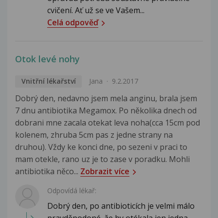
cvičení. Ať už se ve Vašem...
Celá odpověď
Otok levé nohy
Vnitřní lékařství
Jana
9.2.2017
Dobrý den, nedavno jsem mela anginu, brala jsem
7 dnu antibiotika Megamox. Po několika dnech od
dobrani mne zacala otekat leva noha(cca 15cm pod
kolenem, zhruba 5cm pas z jedne strany na
druhou). Vždy ke konci dne, po sezeni v praci to
mam otekle, rano uz je to zase v poradku. Mohli
antibiotika něco...
Zobrazit více
Odpovídá lékař:
Dobrý den, po antibioticích je velmi málo