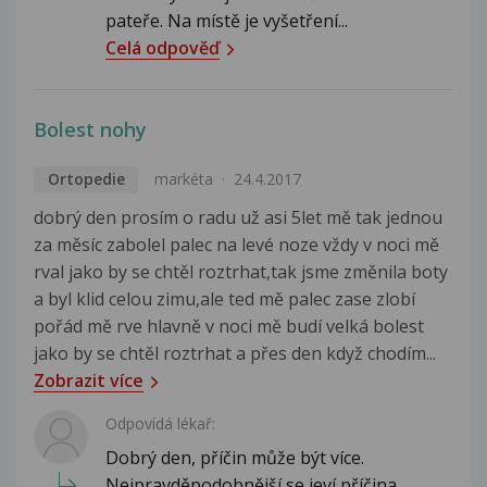
pateře. Na místě je vyšetření...
Celá odpověď
Bolest nohy
Ortopedie
markéta
24.4.2017
dobrý den prosím o radu už asi 5let mě tak jednou
za měsíc zabolel palec na levé noze vždy v noci mě
rval jako by se chtěl roztrhat,tak jsme změnila boty
a byl klid celou zimu,ale ted mě palec zase zlobí
pořád mě rve hlavně v noci mě budí velká bolest
jako by se chtěl roztrhat a přes den když chodím...
Zobrazit více
Odpovídá lékař:
Dobrý den, příčin může být více.
Nejpravděpodobnější se jeví příčina