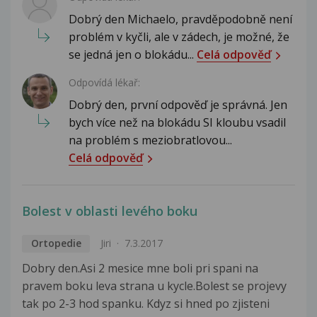
Dobrý den Michaelo, pravděpodobně není
problém v kyčli, ale v zádech, je možné, že
se jedná jen o blokádu...
Celá odpověď
Odpovídá lékař:
Dobrý den, první odpověď je správná. Jen
bych více než na blokádu SI kloubu vsadil
na problém s meziobratlovou...
Celá odpověď
Bolest v oblasti levého boku
Ortopedie
Jiri
7.3.2017
Dobry den.Asi 2 mesice mne boli pri spani na
pravem boku leva strana u kycle.Bolest se projevy
tak po 2-3 hod spanku. Kdyz si hned po zjisteni