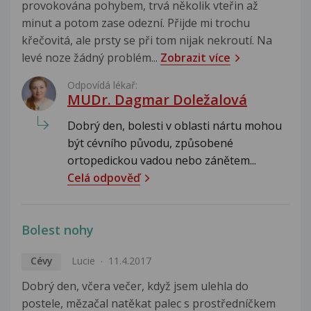
provokována pohybem, trvá několik vteřin až
minut a potom zase odezní. Přijde mi trochu
křečovitá, ale prsty se při tom nijak nekroutí. Na
levé noze žádný problém...
Zobrazit více
Odpovídá lékař:
MUDr. Dagmar Doležalová
Dobrý den, bolesti v oblasti nártu mohou
být cévního původu, způsobené
ortopedickou vadou nebo zánětem...
Celá odpověď
Bolest nohy
Cévy
Lucie
11.4.2017
Dobrý den, včera večer, když jsem ulehla do
postele, mězačal natěkat palec s prostředníčkem