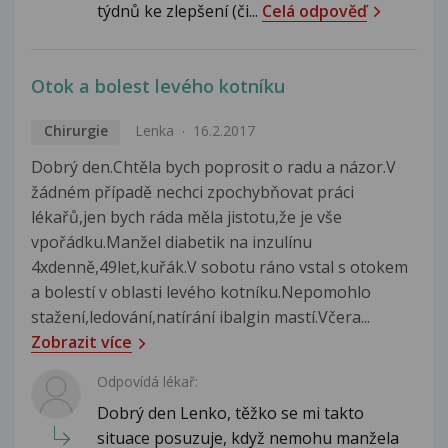
týdnů ke zlepšení (či...
Celá odpověď
Otok a bolest levého kotníku
Chirurgie
Lenka
16.2.2017
Dobrý den.Chtěla bych poprosit o radu a názor.V
žádném případě nechci zpochybňovat práci
lékařů,jen bych ráda měla jistotu,že je vše
vpořádku.Manžel diabetik na inzulínu
4xdenně,49let,kuřák.V sobotu ráno vstal s otokem
a bolestí v oblasti levého kotníku.Nepomohlo
stažení,ledování,natírání ibalgin mastí.Včera...
Zobrazit více
Odpovídá lékař:
Dobrý den Lenko, těžko se mi takto
situace posuzuje, když nemohu manžela