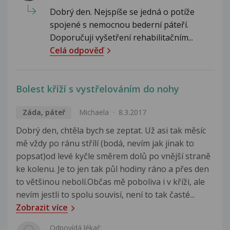
Dobrý den. Nejspíše se jedná o potíže
spojené s nemocnou bederní páteří.
Doporučuji vyšetření rehabilitačním...
Celá odpověď
Bolest kříží s vystřelováním do nohy
Záda, páteř
Michaela
8.3.2017
Dobrý den, chtěla bych se zeptat. Už asi tak měsíc
mě vždy po ránu střílí (bodá, nevím jak jinak to
popsat)od levé kyčle směrem dolů po vnější straně
ke kolenu. Je to jen tak půl hodiny ráno a přes den
to většinou nebolí.Občas mě poboliva i v kříži, ale
nevím jestli to spolu souvisí, není to tak časté...
Zobrazit více
Odpovídá lékař: