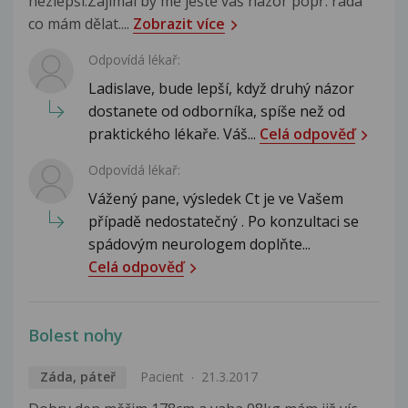
nezlepší.Zajímal by mě ještě váš názor popř. rada
co mám dělat....
Zobrazit více
Odpovídá lékař:
Ladislave, bude lepší, když druhý názor
dostanete od odborníka, spíše než od
praktického lékaře. Váš...
Celá odpověď
Odpovídá lékař:
Vážený pane, výsledek Ct je ve Vašem
případě nedostatečný . Po konzultaci se
spádovým neurologem doplňte...
Celá odpověď
Bolest nohy
Záda, páteř
Pacient
21.3.2017