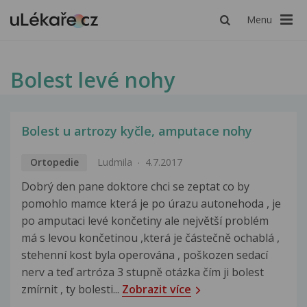
Menu
Bolest levé nohy
Bolest u artrozy kyčle, amputace nohy
Ortopedie
Ludmila
4.7.2017
Dobrý den pane doktore chci se zeptat co by
pomohlo mamce která je po úrazu autonehoda , je
po amputaci levé končetiny ale největší problém
má s levou končetinou ,která je částečně ochablá ,
stehenní kost byla operována , poškozen sedací
nerv a teď artróza 3 stupně otázka čím ji bolest
zmírnit , ty bolesti...
Zobrazit více