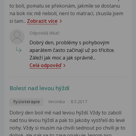
to bolí, pomalu se překonám, jakmile se dostanu
na bok nic mě nebolí, není to matrací, zkusila jsem
si tam...
Zobrazit více
Odpovídá lékař:
Dobrý den, problémy s pohybovým
aparátem často začínají už po třicítce.
Záleží jak moc a jak správně...
Celá odpověď
Bolest nad levou hýždí
Fyzioterapie
Veronika
8.5.2017
Dobrý den bolí mě nad levou hýždí. Vždy to zabolí
nad tou levou hýždí a pak to jakoby vystřelí do levé
nohy. Vždy si musím na chvíli sednout po chvíli je to
dobré, ale pak se to zase opakuje. Jenom pro