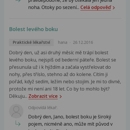
pravděpodoné, že by otékala jen jedna
noha. Otoky po sezení...
Celá odpověď
Bolest levého boku
Praktické lékařství
hana
26.12.2016
Dobrý den, už asi druhý měsíc mě trápí bolest
levého boku, nejspíš od bederní páteře. Bolest se
přesunula už i k hýždím a začala vystřelovat do
nohy, přes tříslo, stehno až do kolene. Cítím ji
pořád, když sedím, ležím nebo stojím. Je mi to divné,
protože mi není ani 18 let. Co by to mohlo být?
Děkuju...
Zobrazit více
Odpovídá lékař:
Dobrý den, Jano, bolest boku je široký
pojem, nicméně ano, může mít původ v