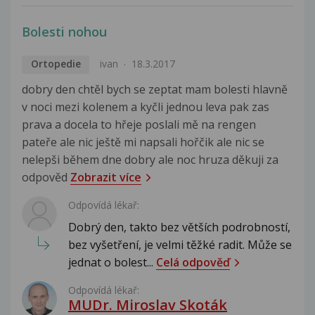
Bolesti nohou
Ortopedie
ivan
18.3.2017
dobry den chtěl bych se zeptat mam bolesti hlavně
v noci mezi kolenem a kyčli jednou leva pak zas
prava a docela to hřeje poslali mě na rengen
pateře ale nic ještě mi napsali hořčik ale nic se
nelepši během dne dobry ale noc hruza děkuji za
odpověd
Zobrazit více
Odpovídá lékař:
Dobrý den, takto bez větších podrobností,
bez vyšetření, je velmi těžké radit. Může se
jednat o bolest...
Celá odpověď
Odpovídá lékař:
MUDr. Miroslav Skoták