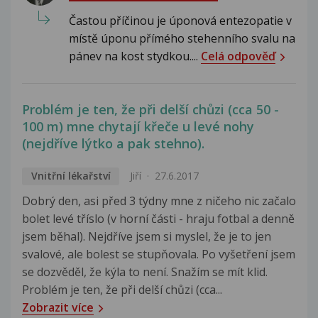
Častou příčinou je úponová entezopatie v
místě úponu přímého stehenního svalu na
pánev na kost stydkou....
Celá odpověď
Problém je ten, že při delší chůzi (cca 50 -
100 m) mne chytají křeče u levé nohy
(nejdříve lýtko a pak stehno).
Vnitřní lékařství
Jiří
27.6.2017
Dobrý den, asi před 3 týdny mne z ničeho nic začalo
bolet levé tříslo (v horní části - hraju fotbal a denně
jsem běhal). Nejdříve jsem si myslel, že je to jen
svalové, ale bolest se stupňovala. Po vyšetření jsem
se dozvěděl, že kýla to není. Snažím se mít klid.
Problém je ten, že při delší chůzi (cca...
Zobrazit více