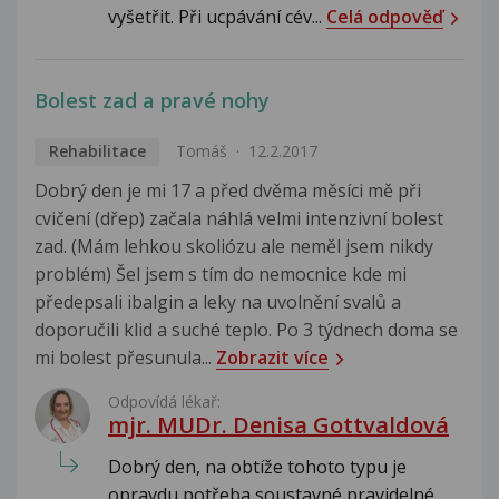
vyšetřit. Při ucpávání cév...
Celá odpověď
Bolest zad a pravé nohy
Rehabilitace
Tomáš
12.2.2017
Dobrý den je mi 17 a před dvěma měsíci mě při
cvičení (dřep) začala náhlá velmi intenzivní bolest
zad. (Mám lehkou skoliózu ale neměl jsem nikdy
problém) Šel jsem s tím do nemocnice kde mi
předepsali ibalgin a leky na uvolnění svalů a
doporučili klid a suché teplo. Po 3 týdnech doma se
mi bolest přesunula...
Zobrazit více
Odpovídá lékař:
mjr. MUDr. Denisa Gottvaldová
Dobrý den, na obtíže tohoto typu je
opravdu potřeba soustavné pravidelné