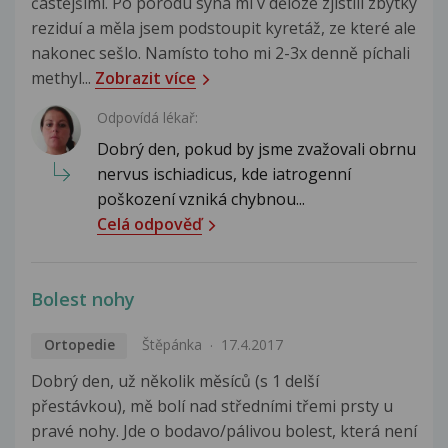
častějšími. Po porodu syna mi v děloze zjistili zbytky
reziduí a měla jsem podstoupit kyretáž, ze které ale
nakonec sešlo. Namísto toho mi 2-3x denně píchali
methyl...
Zobrazit více
Odpovídá lékař:
Dobrý den, pokud by jsme zvažovali obrnu
nervus ischiadicus, kde iatrogenní
poškození vzniká chybnou...
Celá odpověď
Bolest nohy
Ortopedie
Štěpánka
17.4.2017
Dobrý den, už několik měsíců (s 1 delší
přestávkou), mě bolí nad středními třemi prsty u
pravé nohy. Jde o bodavo/pálivou bolest, která není