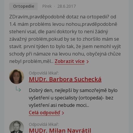
Ortopedie
Pírek
28.6.2017
ZDravím,pravděpodobně dotaz na ortopedii? od
1.4. mám probléms levou nohou,pravděpodobně
stehení vsal, dle paní doktorky to neni žádný
závažný problém,pokud by se to zhoršilo mám se
stavit. první týden to bylo tak, že jsem nemohl vyjít
schody při námaze na levou nohu, obyčejná chůze
nebyl problém,měl...
Zobrazit více
Odpovídá lékař:
MUDr. Barbora Suchecká
Dobrý den, nejlepší by samozřejmě bylo
vyšetření u specialisty (ortopeda)- bez
vyšetření asi nebude moci...
Celá odpověď
Odpovídá lékař:
MUDr. Milan Navrátil