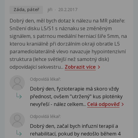
Záda, páteř
jiři
20.2.2017
Dobrý den, měl bych dotaz k nálezu na MR páteře:
Snížení disku L5/S1 s náznaku se změněným
signálem, s patrnou mediální herniací šíře 5mm, na
kterou kraniálně při dorzálním okraji obratle L5
paramediolaterálně vlevo navazuje hypointenzivní
struktura (lehce světlejší než samotný disk)
odpovídající sekvestru...
Zobrazit více
Odpovídá lékař:
Dobrý den, fyzioterapie má skoro vždy
přednost, ovšem "utržený" kus ploténky
nevyřeší - nález celkem...
Celá odpověď
Odpovídá lékař:
Dobrý den, začal bych infuzní terapií a
rehabilitací, pokud by nedošlo během 4