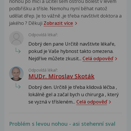
nohou po míči a učitel sem ostrou bolest v levém
podbřišku a třísle. Nemohu nyní běhat natož
udělat dřep. Je to vážně ,je třeba navštívit doktora a
jakého ? Děkuji
Zobrazit více
Odpovídá lékař:
Dobrý den pane Určitě navštivte lékaře,
pokud je Vaše hybnost takto omezena.
Nejdříve můžete zkusit...
Celá odpověď
Odpovídá lékař:
MUDr. Miroslav Skoták
Dobrý den. Určitě je třeba klidová léčba ,
lokálně gel a začal bych u chirurga , který
se vyzná v třísleném...
Celá odpověď
Problém s levou nohou - asi stehenní sval