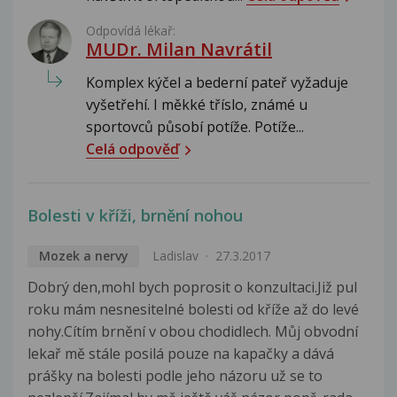
Odpovídá lékař:
MUDr. Milan Navrátil
Komplex kýčel a bederní pateř vyžaduje
vyšetřehí. I měkké tříslo, známé u
sportovců působí potíže. Potíže...
Celá odpověď
Bolesti v kříži, brnění nohou
Mozek a nervy
Ladislav
27.3.2017
Dobrý den,mohl bych poprosit o konzultaci.Již pul
roku mám nesnesitelné bolesti od kříže až do levé
nohy.Cítím brnění v obou chodidlech. Můj obvodní
lekař mě stále posilá pouze na kapačky a dává
prášky na bolesti podle jeho názoru už se to