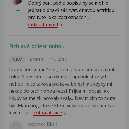
Dobrý den, podle popisu by se mohlo
jednat o dnavý záchvat, dnavou artritidu,
pro tuto lokalizaci označení...
Celá odpověď
Pichlavá bolest nohou
Cévy
Monika
14.6.2017
Dobrý den, je mi 27 let, jsem po porodu dva a pul
roku. A posledni asi rok me trapi bolest celych
nohou, je to takova pichlava bolest jak kdyby mi
nekdo do tech nohou rezal. Prijde mi obcas jak
kdyby se me zkracovaly svaly... Nevim cim to muze
byt. Mam brigadu ve ktere veskery cas stojim. Na
leve noze...
Zobrazit více
Odpovídá lékař: