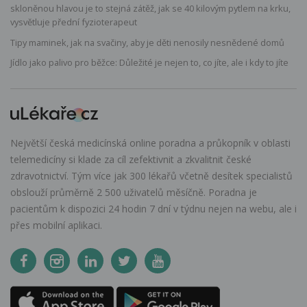
skloněnou hlavou je to stejná zátěž, jak se 40 kilovým pytlem na krku,
vysvětluje přední fyzioterapeut
Tipy maminek, jak na svačiny, aby je děti nenosily nesnědené domů
Jídlo jako palivo pro běžce: Důležité je nejen to, co jíte, ale i kdy to jíte
Největší česká medicínská online poradna a průkopník v oblasti
telemedicíny si klade za cíl zefektivnit a zkvalitnit české
zdravotnictví. Tým více jak 300 lékařů včetně desítek specialistů
obslouží průměrně 2 500 uživatelů měsíčně. Poradna je
pacientům k dispozici 24 hodin 7 dní v týdnu nejen na webu, ale i
přes mobilní aplikaci.