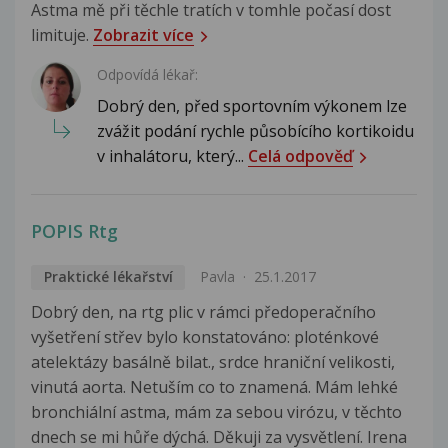
Astma mě při těchle tratích v tomhle počasí dost
limituje.
Zobrazit více
Odpovídá lékař:
Dobrý den, před sportovním výkonem lze
zvážit podání rychle působícího kortikoidu
v inhalátoru, který...
Celá odpověď
POPIS Rtg
Praktické lékařství
Pavla
25.1.2017
Dobrý den, na rtg plic v rámci předoperačního
vyšetření střev bylo konstatováno: ploténkové
atelektázy basálně bilat., srdce hraniční velikosti,
vinutá aorta. Netuším co to znamená. Mám lehké
bronchiální astma, mám za sebou virózu, v těchto
dnech se mi hůře dýchá. Děkuji za vysvětlení. Irena