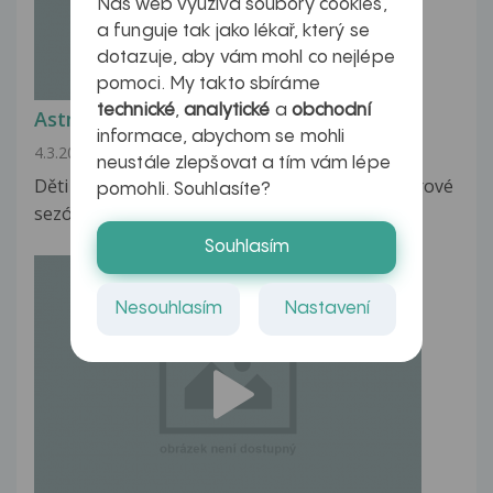
Náš web využívá soubory cookies,
a funguje tak jako lékař, který se
dotazuje, aby vám mohl co nejlépe
pomoci. My takto sbíráme
technické
,
analytické
a
obchodní
Astma může mít i genetický původ
informace, abychom se mohli
4.3.2009
neustále zlepšovat a tím vám lépe
Děti narozené 4 měsíce před vrcholem zimní virové
pomohli. Souhlasíte?
sezóny, mají nejvyšší riziko rozvoje...
Souhlasím
Nesouhlasím
Nastavení