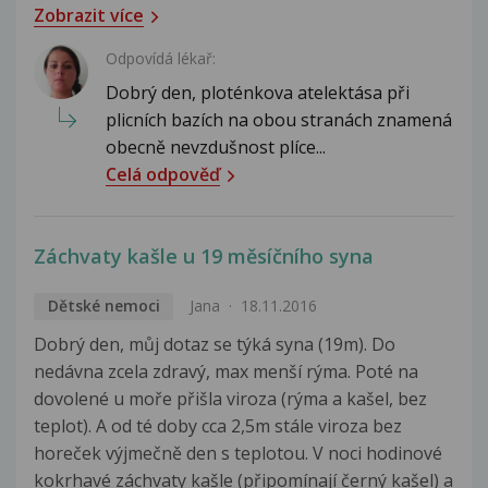
Zobrazit více
Odpovídá lékař:
Dobrý den, ploténkova atelektása při
plicních bazích na obou stranách znamená
obecně nevzdušnost plíce...
Celá odpověď
Záchvaty kašle u 19 měsíčního syna
Dětské nemoci
Jana
18.11.2016
Dobrý den, můj dotaz se týká syna (19m). Do
nedávna zcela zdravý, max menší rýma. Poté na
dovolené u moře přišla viroza (rýma a kašel, bez
teplot). A od té doby cca 2,5m stále viroza bez
horeček výjmečně den s teplotou. V noci hodinové
kokrhavé záchvaty kašle (připomínají černý kašel) a