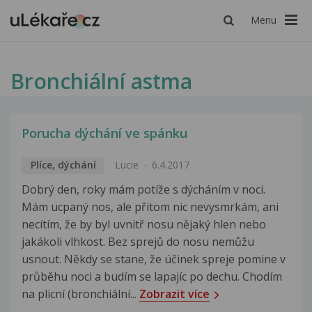
Menu
Bronchiální astma
Porucha dýchání ve spánku
Plíce, dýchání
Lucie
6.4.2017
Dobrý den, roky mám potíže s dýcháním v noci.
Mám ucpaný nos, ale přitom nic nevysmrkám, ani
necítím, že by byl uvnitř nosu nějaký hlen nebo
jakákoli vlhkost. Bez sprejů do nosu nemůžu
usnout. Někdy se stane, že účinek spreje pomine v
průběhu noci a budím se lapajíc po dechu. Chodím
na plicní (bronchiální...
Zobrazit více