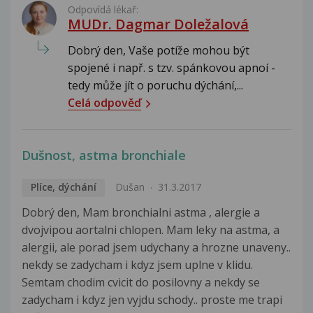
Odpovídá lékař:
MUDr. Dagmar Doležalová
Dobrý den, Vaše potíže mohou být
spojené i např. s tzv. spánkovou apnoí -
tedy může jít o poruchu dýchání,...
Celá odpověď
Dušnost, astma bronchiale
Plíce, dýchání
Dušan
31.3.2017
Dobrý den, Mam bronchialni astma , alergie a
dvojvipou aortalni chlopen. Mam leky na astma, a
alergii, ale porad jsem udychany a hrozne unaveny..
nekdy se zadycham i kdyz jsem uplne v klidu.
Semtam chodim cvicit do posilovny a nekdy se
zadycham i kdyz jen vyjdu schody.. proste me trapi