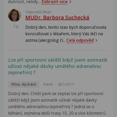
dušnost, nekdy...
Zobrazit více
Odpovídá lékař:
MUDr. Barbora Suchecká
Dobrý den, tento stav bych doporučovala
konzultovat s lékařem, který Vás léčí na
astma (alergolog či...
Celá odpověď
Lze při sportovní zátěží když jsem astmatik
užívat nějaké dávky umělého adrenalinu
(epinefrin) ?
Plíce, dýchání
Patrik
28.3.2017
Dobrý den. Chtěl jsem se zeptat lze při sportovní
zátěží když jsem astmatik užívát nějaké dávky
umělého adrenailinu (epinefrin) ? Jedná se o
běhání, zejména delší trasy 15, 20 a více kilometrů.