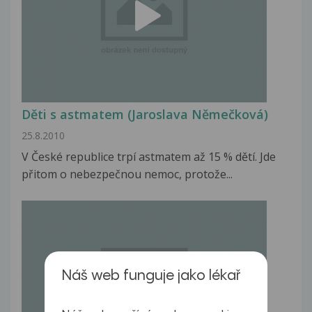
Děti s astmatem (Jaroslava Němečková)
25.8.2010
V České republice trpí astmatem až 15 % dětí. Jde
přitom o nebezpečnou nemoc, protože...
Náš web funguje jako lékař