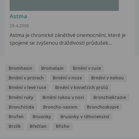
Astma
29.4.2008
Astma je chronické zánětlivé onemocnění, které je
spojené se zvýšenou dráždivostí průdušek....
Bromhexin
Bromelain
Brnění v ruce
Brnění v prstech
Brnění v noze
Brnění v nohou
Brnění v levé ruce
Brnění v konečcích prstů
Brnění ruky
Brnění rukou v noci
Bronchiektazie
Bronchitida
Broncho-vaxom
Bronchoskopie
Brufen
Brusinky
Brusinky v těhotenství
Brzlík
Břečťan
Břicho