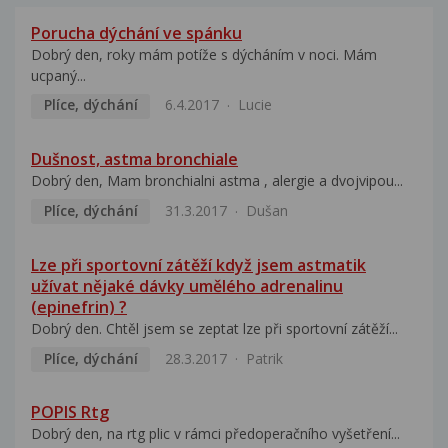
Porucha dýchání ve spánku
Dobrý den, roky mám potíže s dýcháním v noci. Mám
ucpaný...
Plíce, dýchání
6.4.2017
Lucie
Dušnost, astma bronchiale
Dobrý den, Mam bronchialni astma , alergie a dvojvipou...
Plíce, dýchání
31.3.2017
Dušan
Lze při sportovní zátěží když jsem astmatik
užívat nějaké dávky umělého adrenalinu
(epinefrin) ?
Dobrý den. Chtěl jsem se zeptat lze při sportovní zátěží...
Plíce, dýchání
28.3.2017
Patrik
POPIS Rtg
Dobrý den, na rtg plic v rámci předoperačního vyšetření...