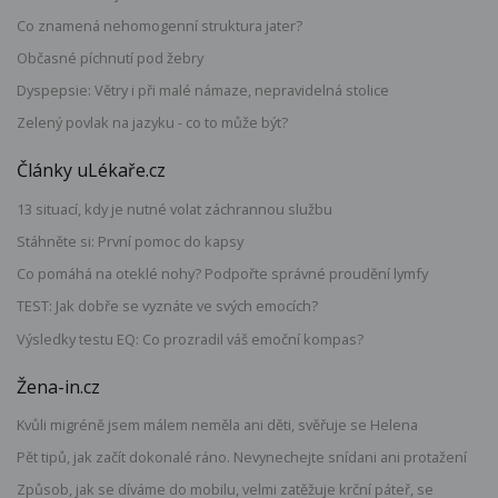
Co znamená nehomogenní struktura jater?
Občasné píchnutí pod žebry
Dyspepsie: Větry i při malé námaze, nepravidelná stolice
Zelený povlak na jazyku - co to může být?
Články uLékaře.cz
13 situací, kdy je nutné volat záchrannou službu
Stáhněte si: První pomoc do kapsy
Co pomáhá na oteklé nohy? Podpořte správné proudění lymfy
TEST: Jak dobře se vyznáte ve svých emocích?
Výsledky testu EQ: Co prozradil váš emoční kompas?
Žena-in.cz
Kvůli migréně jsem málem neměla ani děti, svěřuje se Helena
Pět tipů, jak začít dokonalé ráno. Nevynechejte snídani ani protažení
Způsob, jak se díváme do mobilu, velmi zatěžuje krční páteř, se