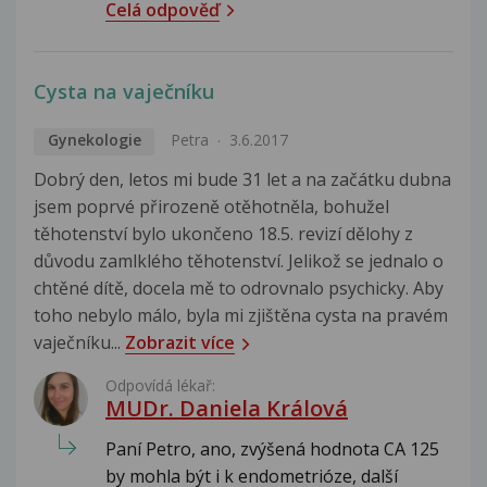
Celá odpověď
Cysta na vaječníku
Gynekologie
Petra
3.6.2017
Dobrý den, letos mi bude 31 let a na začátku dubna
jsem poprvé přirozeně otěhotněla, bohužel
těhotenství bylo ukončeno 18.5. revizí dělohy z
důvodu zamlklého těhotenství. Jelikož se jednalo o
chtěné dítě, docela mě to odrovnalo psychicky. Aby
toho nebylo málo, byla mi zjištěna cysta na pravém
vaječníku...
Zobrazit více
Odpovídá lékař:
MUDr. Daniela Králová
Paní Petro, ano, zvýšená hodnota CA 125
by mohla být i k endometrióze, další