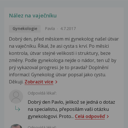
Nález na vaječníku
Gynekologie
Pavla
4.7.2017
Dobrý den, před měsícem mi gynekolog našel útvar
na vaječníku. Říkal, že asi cysta s krví. Po měsíci
kontrola, útvar stejné velikosti i struktury, beze
změny. Podle gynekologa nejde o nádor, ten už by
prý vykazoval progresi. Je to pravda? Doplnění
informací: Gynekolog útvar popsal jako cystu.
Děkuji.
Zobrazit více
Odpovídá lékař:
Dobrý den Pavlo, jelikož se jedná o dotaz
na specialistu, přeposílám vaši otázku
gynekologovi. Proto...
Celá odpověď
Odpovídá lékař: