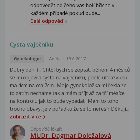
odpovědět od čeho vás bolí břicho v
každém případě pokud bude...
Celá odpověď
Cysta vaječníku
Gynekologie
Adéla
15.6.2017
Dobrý den :) .. Chtěl bych se zeptat, během 4 měsíců
se mi objevila cysta na vaječníku, podle ultrazvuku
má 4cm na cca 7cm.. Moje gynekoložka mi řekla že
to zatím necháme tak a mám příjt až za tří měsíce
na kontrolu jak to bude vypadat.. Mám to toho
trochu obavy, je v pořádku že se to neřeší? Děkuji...
Zobrazit více
Odpovídá lékař:
MUDr. Dagmar Doležalová