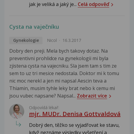
jak je veliká a jaký je...
Celá odpověď
Cysta na vaječníku
Gynekologie
Nicol
16.3.2017
Dobry den preji. Mela bych takovy dotaz. Na
preventivni prohlidce na gynekologii mi byla
zjistena cysta na vajecniku. Sla jsem tam s tim ze
sem to uz tri mesice nedostala. Doktor mi k tomu
nic moc nerekl a jen mi napsal Aescin teva a
Thiamin, musim tyhle leky brat nebo k cemu mi
jsou vubec napsane? Napsal...
Zobrazit více
Odpovídá lékař:
mjr. MUDr. Denisa Gottvaldová
Dobrý den, těžko se vyjadřovat ke stavu,
když neznáme výsledky vyšetření a