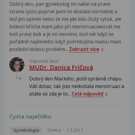
Dobrý den, pan gynekolog mi našel na prave
strane cystu poprvé jsem to dostala normálně a
teď jen spinim nebo ze me jde bilo-žlutý vytok, ale
bolesti břicha mam jako při menstruaciakorát me
boli pravý bok a je mi nevolno, bolí mě když se
pořádně najímnebo když potrebujina malou mam
poslední dobou problém...
Zobrazit více
Odpovídá lékař:
MUDr. Danica Fričová
Dobrý den Markéto, jestli správně chápu
Váš dotaz, tak jste nedostala menstruaci a
ptáte se zda je to...
Celá odpověď
Cysta vaječníku
Gynekologie
Denisa
1.7.2017