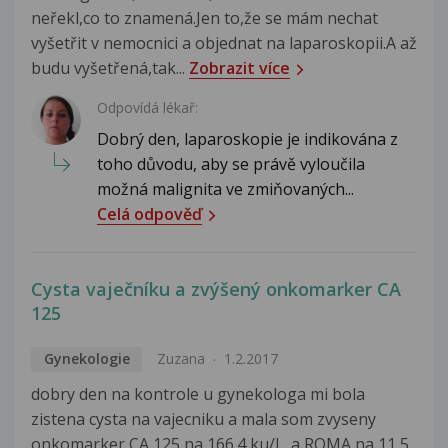
neřekl,co to znamená.Jen to,že se mám nechat
vyšetřit v nemocnici a objednat na laparoskopii.A až
budu vyšetřená,tak...
Zobrazit více
Odpovídá lékař:
Dobrý den, laparoskopie je indikována z
toho důvodu, aby se právě vyloučila
možná malignita ve zmiňovaných...
Celá odpověď
Cysta vaječníku a zvýšený onkomarker CA
125
Gynekologie
Zuzana
1.2.2017
dobry den na kontrole u gynekologa mi bola
zistena cysta na vajecniku a mala som zvyseny
onkomarker CA 125 na 166.4 ku/L. a ROMA na 11,5.