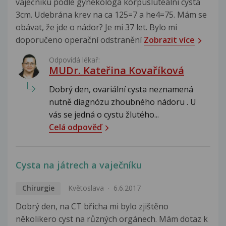
vaječníku podle gynekologa korpusluteální cysta
3cm. Udebrána krev na ca 125=7 a he4=75. Mám se
obávat, že jde o nádor? Je mi 37 let. Bylo mi
doporučeno operační odstranění
Zobrazit více
Odpovídá lékař:
MUDr. Kateřina Kovaříková
Dobrý den, ovariální cysta neznamená
nutně diagnózu zhoubného nádoru . U
vás se jedná o cystu žlutého...
Celá odpověď
Cysta na játrech a vaječníku
Chirurgie
Květoslava
6.6.2017
Dobrý den, na CT břicha mi bylo zjištěno
několikero cyst na různých orgánech. Mám dotaz k