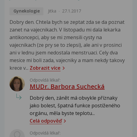
Gynekologie
Jitka
27.1.2017
Dobry den. Chtela bych se zeptat zda se da poznat
zanet na vajecnikach. V listopadu mi dala lekarka
antikoncepci, aby se mi zmensili cysty na
vajecnikach (ze pry se to zlepsi), ale ani v prosinci
ani v lednu jsem nedostala menstruaci. Cely dva
mesice mi boli zada, vajecniky a mam nekdy takovy
krece v...
Zobrazit více
Odpovídá lékař:
MUDr. Barbora Suchecká
Dobrý den, zánět má obvykle příznaky
jako bolest, špatná funkce postiženého
orgánu, měla byste teplotu...
Celá odpověď
Odpovídá lékař: