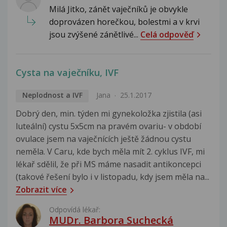
Milá Jitko, zánět vaječníků je obvykle
doprovázen horečkou, bolestmi a v krvi
jsou zvýšené zánětlivé...
Celá odpověď
Cysta na vaječníku, IVF
Neplodnost a IVF
Jana
25.1.2017
Dobrý den, min. týden mi gynekoložka zjistila (asi
luteální) cystu 5x5cm na pravém ovariu- v období
ovulace jsem na vaječnících ještě žádnou cystu
neměla. V Caru, kde bych měla mít 2. cyklus IVF, mi
lékař sdělil, že při MS máme nasadit antikoncepci
(takové řešení bylo i v listopadu, kdy jsem měla na...
Zobrazit více
Odpovídá lékař:
MUDr. Barbora Suchecká