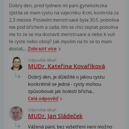
Dobry den, pred tydnem mi pani gynekolozka
zjistila ze mam cystu na vajecniku 4 cm, kontrola za
2,3 mesice. Posledni menstruace byla 30.5. poboliva
me pod břichem a zada, tim se chci zeptat poboliva
me to ze se ma dostavit menstruace a nebo k vuli
te cyste nebo oboji? Jak myslim na to ze to mam
dostat,...
Zobrazit více
Odpovídá lékař:
MUDr. Kateřina Kovaříková
Dobrý den, je důležité o jakou cystu
konkrétně se jedná - cysty mohou
způsobovat jak bolesti břicha...
Celá odpověď
Odpovídá lékař:
MUDr. Jan Sládeček
Vážená paní, bez vyšetření není možno