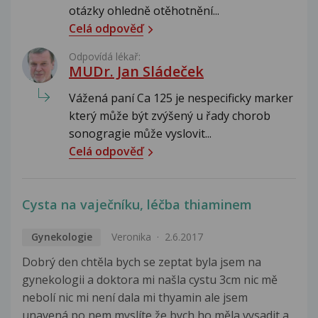
otázky ohledně otěhotnění...
Celá odpověď
Odpovídá lékař:
MUDr. Jan Sládeček
Vážená paní Ca 125 je nespecificky marker
který může být zvýšený u řady chorob
sonogragie může vyslovit...
Celá odpověď
Cysta na vaječníku, léčba thiaminem
Gynekologie
Veronika
2.6.2017
Dobrý den chtěla bych se zeptat byla jsem na
gynekologii a doktora mi našla cystu 3cm nic mě
nebolí nic mi není dala mi thyamin ale jsem
unavená po nem,myslíte že bych ho měla vysadit a