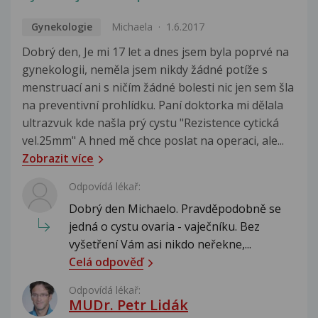
Gynekologie
Michaela
1.6.2017
Dobrý den, Je mi 17 let a dnes jsem byla poprvé na
gynekologii, neměla jsem nikdy žádné potíže s
menstruací ani s ničím žádné bolesti nic jen sem šla
na preventivní prohlídku. Paní doktorka mi dělala
ultrazvuk kde našla prý cystu "Rezistence cytická
vel.25mm" A hned mě chce poslat na operaci, ale...
Zobrazit více
Odpovídá lékař:
Dobrý den Michaelo. Pravděpodobně se
jedná o cystu ovaria - vaječníku. Bez
vyšetření Vám asi nikdo neřekne,...
Celá odpověď
Odpovídá lékař:
MUDr. Petr Lidák