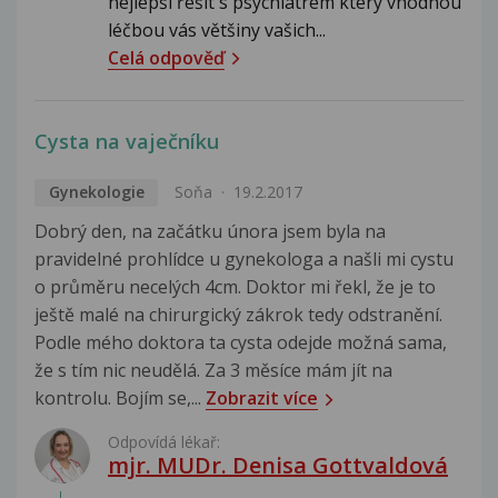
nejlepší řešit s psychiatrem který vhodnou
léčbou vás většiny vašich...
Celá odpověď
Cysta na vaječníku
Gynekologie
Soňa
19.2.2017
Dobrý den, na začátku února jsem byla na
pravidelné prohlídce u gynekologa a našli mi cystu
o průměru necelých 4cm. Doktor mi řekl, že je to
ještě malé na chirurgický zákrok tedy odstranění.
Podle mého doktora ta cysta odejde možná sama,
že s tím nic neudělá. Za 3 měsíce mám jít na
kontrolu. Bojím se,...
Zobrazit více
Odpovídá lékař:
mjr. MUDr. Denisa Gottvaldová