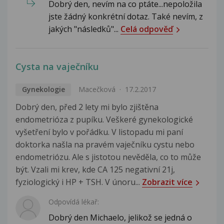
Dobrý den, nevím na co ptáte...nepoložila
jste žádný konkrétní dotaz. Také nevím, z
jakých "následků"...
Celá odpověď
Cysta na vaječníku
Gynekologie
Macečková
17.2.2017
Dobrý den, před 2 lety mi bylo zjištěna
endometrióza z pupíku. Veškeré gynekologické
vyšetření bylo v pořádku. V listopadu mi paní
doktorka našla na pravém vaječníku cystu nebo
endometriózu. Ale s jistotou nevěděla, co to může
být. Vzali mi krev, kde CA 125 negativní 21j,
fyziologický i HP + TSH. V únoru...
Zobrazit více
Odpovídá lékař:
Dobrý den Michaelo, jelikož se jedná o