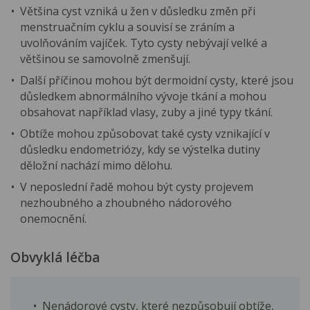
Většina cyst vzniká u žen v důsledku změn při
menstruačním cyklu a souvisí se zráním a
uvolňováním vajíček. Tyto cysty nebývají velké a
většinou se samovolně zmenšují.
Další příčinou mohou být dermoidní cysty, které jsou
důsledkem abnormálního vývoje tkání a mohou
obsahovat například vlasy, zuby a jiné typy tkání.
Obtíže mohou způsobovat také cysty vznikající v
důsledku endometriózy, kdy se výstelka dutiny
děložní nachází mimo dělohu.
V neposlední řadě mohou být cysty projevem
nezhoubného a zhoubného nádorového
onemocnění.
Obvyklá léčba
Nenádorové cysty, které nezpůsobují obtíže,