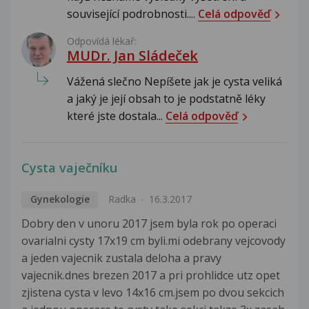
související podrobnosti....
Celá odpověď
Odpovídá lékař:
MUDr. Jan Sládeček
Vážená slečno Nepíšete jak je cysta veliká
a jaký je její obsah to je podstatně léky
které jste dostala...
Celá odpověď
Cysta vaječníku
Gynekologie
Radka
16.3.2017
Dobry den v unoru 2017 jsem byla rok po operaci
ovarialni cysty 17x19 cm byli.mi odebrany vejcovody
a jeden vajecnik zustala deloha a pravy
vajecnik.dnes brezen 2017 a pri prohlidce utz opet
zjistena cysta v levo 14x16 cm.jsem po dvou sekcich