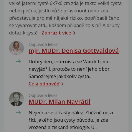
velké jaterní cystě 6x7x6 cm zda je takto velká cysta
nebezpečná, jestli může prasknout nebo zda
představuje pro mě nějaké riziko, popřípadě čeho
se vyvarovat atd... každém případě co s ní? A druhý
dotaz k cystě...
Zobrazit více
Odpovídá lékař:
mjr. MUDr. Denisa Gottvaldová
Dobrý den, internista se Vám k tomu
nevyjádřil, protože to není jeho obor.
Samozřejmě jakákoliv cysta...
Celá odpověď
Odpovídá lékař:
MUDr. Milan Navrátil
Nejedná se o častý nález. Zběžně nelze
říci, jakého jsou cysty původu, je zde
vrozená a získaná etiologie. U...