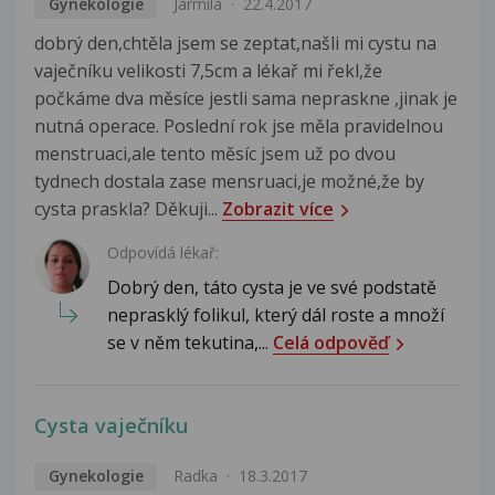
Gynekologie
Jarmila
22.4.2017
dobrý den,chtěla jsem se zeptat,našli mi cystu na
vaječníku velikosti 7,5cm a lékař mi řekl,že
počkáme dva měsíce jestli sama nepraskne ,jinak je
nutná operace. Poslední rok jse měla pravidelnou
menstruaci,ale tento měsíc jsem už po dvou
tydnech dostala zase mensruaci,je možné,že by
cysta praskla? Děkuji...
Zobrazit více
Odpovídá lékař:
Dobrý den, táto cysta je ve své podstatě
neprasklý folikul, který dál roste a množí
se v něm tekutina,...
Celá odpověď
Cysta vaječníku
Gynekologie
Radka
18.3.2017