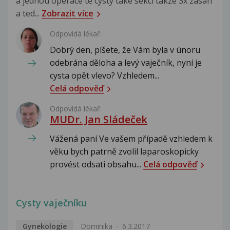
a jednou operace te cysty take sekci takze 3x zasah
a ted...
Zobrazit více
Odpovídá lékař:
Dobrý den, píšete, že Vám byla v únoru
odebrána děloha a levý vaječník, nyní je
cysta opět vlevo? Vzhledem...
Celá odpověď
Odpovídá lékař:
MUDr. Jan Sládeček
Vážená paní Ve vašem případě vzhledem k
věku bych patrně zvolil laparoskopicky
provést odsati obsahu...
Celá odpověď
Cysty vaječníku
Gynekologie
Dominika
6.3.2017