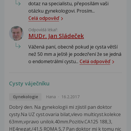
dotaz na specialistu, přeposílám vaši
otázku gynekologovi. Prosím...
Celá odpověď
Odpovídá lékař:
MUDr. Jan Sládeček
Vážená paní, obecně pokud je cysta větší
než 50 mm a ještě je podezření že se jedná
o endometrálmí cystu...
Celá odpověď
Cysty váječníku
Gynekologie
Hana
16.2.2017
Dobrý den. Na gynekologii mi zjistil pan doktor
cysty.Na UZ cyst.ovaria bilat,vlevo multicyst.kolekce
63mm,vpravo unilok.40mm.Pozitiv.CA125 188,3,
HE4negat./41,5 ROMA 5,7 Pan doktor mi k tomu nic