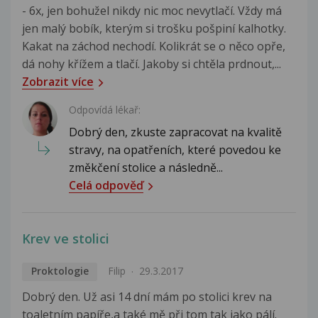
- 6x, jen bohužel nikdy nic moc nevytlačí. Vždy má
jen malý bobík, kterým si trošku pošpiní kalhotky.
Kakat na záchod nechodí. Kolikrát se o něco opře,
dá nohy křížem a tlačí. Jakoby si chtěla prdnout,...
Zobrazit více
Odpovídá lékař:
Dobrý den, zkuste zapracovat na kvalitě
stravy, na opatřeních, které povedou ke
změkčení stolice a následně...
Celá odpověď
Krev ve stolici
Proktologie
Filip
29.3.2017
Dobrý den. Už asi 14 dní mám po stolici krev na
toaletním papíře,a také mě při tom tak jako pálí.