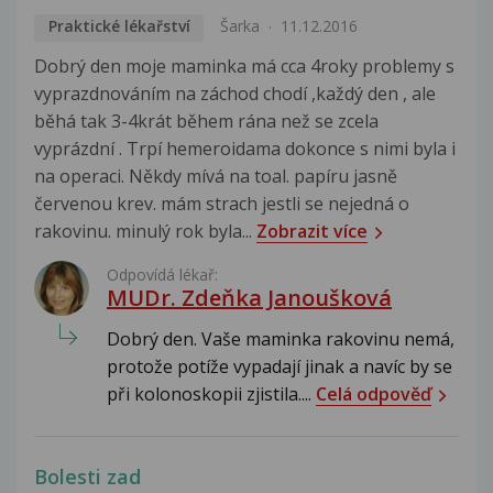
Praktické lékařství
Šarka
11.12.2016
Dobrý den moje maminka má cca 4roky problemy s
vyprazdnováním na záchod chodí ,každý den , ale
běhá tak 3-4krát během rána než se zcela
vyprázdní . Trpí hemeroidama dokonce s nimi byla i
na operaci. Někdy mívá na toal. papíru jasně
červenou krev. mám strach jestli se nejedná o
rakovinu. minulý rok byla...
Zobrazit více
Odpovídá lékař:
MUDr. Zdeňka Janoušková
Dobrý den. Vaše maminka rakovinu nemá,
protože potíže vypadají jinak a navíc by se
při kolonoskopii zjistila....
Celá odpověď
Bolesti zad