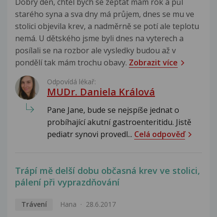
Dobrý den, chtěl bych se zeptat mám rok a půl
starého syna a sva dny má průjem, dnes se mu ve
stolici objevila krev, a nadměrně se potí ale teplotu
nemá. U dětského jsme byli dnes na vyterech a
posílali se na rozbor ale vysledky budou až v
pondělí tak mám trochu obavy.
Zobrazit více
Odpovídá lékař:
MUDr. Daniela Králová
Pane Jane, bude se nejspíše jednat o
probíhající akutní gastroenteritidu. Jistě
pediatr synovi provedl...
Celá odpověď
Trápí mě delší dobu občasná krev ve stolici,
pálení při vyprazdňování
Trávení
Hana
28.6.2017