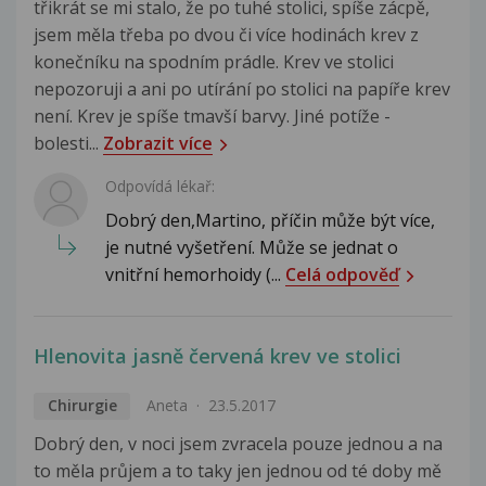
třikrát se mi stalo, že po tuhé stolici, spíše zácpě,
jsem měla třeba po dvou či více hodinách krev z
konečníku na spodním prádle. Krev ve stolici
nepozoruji a ani po utírání po stolici na papíře krev
není. Krev je spíše tmavší barvy. Jiné potíže -
bolesti...
Zobrazit více
Odpovídá lékař:
Dobrý den,Martino, příčin může být více,
je nutné vyšetření. Může se jednat o
vnitřní hemorhoidy (...
Celá odpověď
Hlenovita jasně červená krev ve stolici
Chirurgie
Aneta
23.5.2017
Dobrý den, v noci jsem zvracela pouze jednou a na
to měla průjem a to taky jen jednou od té doby mě