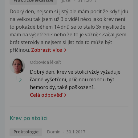
Praktické lékařství
Josef
31.1.2017
Dobrý den, nejsem si jistý ale mám pocit že když jdu
na velkou tak jsem už 3 x viděl něco jako krev není
to pokaždé během 14 dnů se to stalo 3x myslíte že
mám na vyšetření? nebo že to je vážně? Začal jsem
brát steroidy a nejsem si jist zda to může být
příčinou.
Zobrazit více
Odpovídá lékař:
Dobrý den, krev ve stolici vždy vyžaduje
řádné vyšetření, příčinou mohou být
hemoroidy, také poškození...
Celá odpověď
Krev po stolici
Proktologie
Domin
30.1.2017