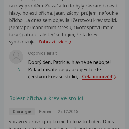
takový problém. Ze začátku to byly závratě,bolesti
hlavy, bolesti břicha, jater, zácpy, průjem, nafouklé
břicho ....a dnes sem objevila i čerstvou krev stolici.
Jsem v permanentním stresu, životosprávu mám
taky špatnou...ale teď se bojím, že ta krev
symbolizuje...
Zobrazit více
Odpovídá lékař:
Dobrý den, Patricie, hlavně se nebojte!
Pokud míváte zácpy a objevila jste
čerstvou krev se stolicí,...
Celá odpověď
Bolest břicha a krev ve stolici
Chirurgie
Roman
27.12.2016
vpravo v urovni pupku me boli uz treti den. Dnes
jsem si na toalete vsiml ze si utiram jasne cervenou