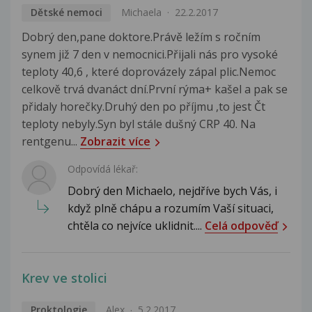
Dětské nemoci
Michaela
22.2.2017
Dobrý den,pane doktore.Právě ležím s ročním
synem již 7 den v nemocnici.Přijali nás pro vysoké
teploty 40,6 , které doprovázely zápal plic.Nemoc
celkově trvá dvanáct dní.První rýma+ kašel a pak se
přidaly horečky.Druhý den po příjmu ,to jest Čt
teploty nebyly.Syn byl stále dušný CRP 40. Na
rentgenu...
Zobrazit více
Odpovídá lékař:
Dobrý den Michaelo, nejdříve bych Vás, i
když plně chápu a rozumím Vaší situaci,
chtěla co nejvíce uklidnit....
Celá odpověď
Krev ve stolici
Proktologie
Alex
5.2.2017