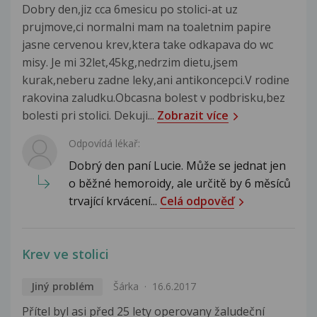
Dobry den,jiz cca 6mesicu po stolici-at uz
prujmove,ci normalni mam na toaletnim papire
jasne cervenou krev,ktera take odkapava do wc
misy. Je mi 32let,45kg,nedrzim dietu,jsem
kurak,neberu zadne leky,ani antikoncepci.V rodine
rakovina zaludku.Obcasna bolest v podbrisku,bez
bolesti pri stolici. Dekuji...
Zobrazit více
Odpovídá lékař:
Dobrý den paní Lucie. Může se jednat jen
o běžné hemoroidy, ale určitě by 6 měsíců
trvající krvácení...
Celá odpověď
Krev ve stolici
Jiný problém
Šárka
16.6.2017
Přítel byl asi před 25 lety operovany žaludeční