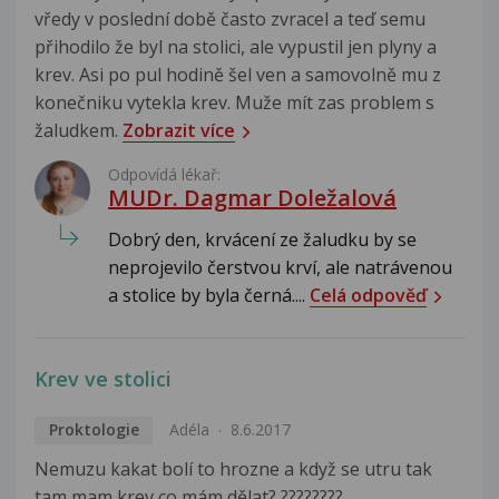
vředy v poslední době často zvracel a teď semu
přihodilo že byl na stolici, ale vypustil jen plyny a
krev. Asi po pul hodině šel ven a samovolně mu z
konečniku vytekla krev. Muže mít zas problem s
žaludkem.
Zobrazit více
Odpovídá lékař:
MUDr. Dagmar Doležalová
Dobrý den, krvácení ze žaludku by se
neprojevilo čerstvou krví, ale natrávenou
a stolice by byla černá....
Celá odpověď
Krev ve stolici
Proktologie
Adéla
8.6.2017
Nemuzu kakat bolí to hrozne a když se utru tak
tam mam krev co mám dělat? ????????