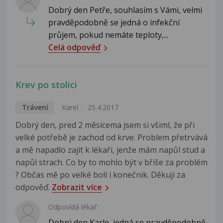
Dobrý den Petře, souhlasím s Vámi, velmi
pravděpodobně se jedná o infekční
průjem, pokud nemáte teploty,...
Celá odpověď
Krev po stolici
Trávení
Karel
25.4.2017
Dobrý den, pred 2 měsicema jsem si všiml, že při
velké potřebě je zachod od krve. Problem přetrvává
a mě napadlo zajít k lékaři, jenže mám napůl stud a
napůl strach. Co by to mohlo být v břiše za problém
? Občas mě po velké bolí i konečnik. Děkuji za
odpověď.
Zobrazit více
Odpovídá lékař:
Dobrý den Karle, jedná se pravděpodobně