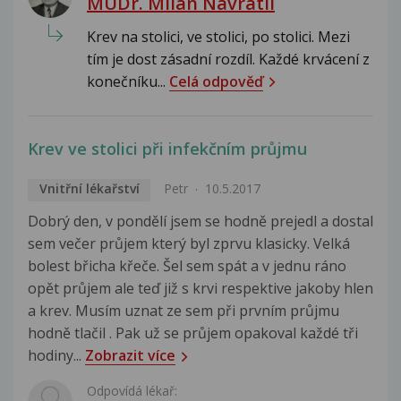
MUDr. Milan Navrátil
Krev na stolici, ve stolici, po stolici. Mezi
tím je dost zásadní rozdíl. Každé krvácení z
konečníku...
Celá odpověď
Krev ve stolici při infekčním průjmu
Vnitřní lékařství
Petr
10.5.2017
Dobrý den, v pondělí jsem se hodně prejedl a dostal
sem večer průjem který byl zprvu klasicky. Velká
bolest břicha křeče. Šel sem spát a v jednu ráno
opět průjem ale teď již s krvi respektive jakoby hlen
a krev. Musím uznat ze sem při prvním průjmu
hodně tlačil . Pak už se průjem opakoval každé tři
hodiny...
Zobrazit více
Odpovídá lékař: