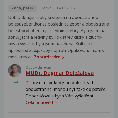
Záda, páteř
vladka
14.11.2016
Dobry den,jiz 2roky si stezuji na oboustranou
bolest zeber .konce poslednicq zeber a oboustrana
bolest pod obema poslednimi zebry. Byla jsem na
sonu. Jatra a ledviny byli ok,strev.klicky a zlucnik
neslo vysetrit,byla jsem najedena. Boli me i
uprostred zad.jakoby naproti. Opakovane mam v
moci krev a...
Zobrazit více
Odpovídá lékař:
MUDr. Dagmar Doležalová
Dobrý den, pokud jsou bolesti zad
oboustranné, mohou být také od páteře.
Doporučovala bych Vám vyšetření...
Celá odpověď