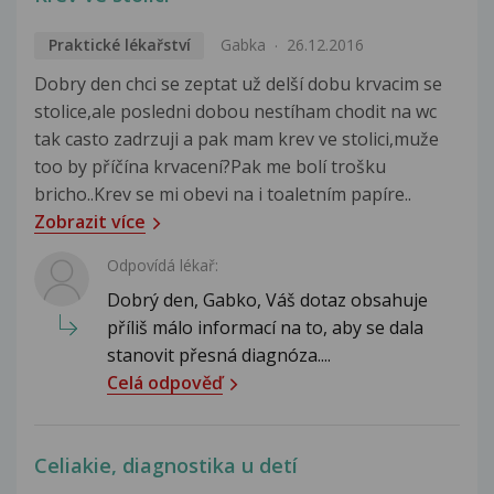
Praktické lékařství
Gabka
26.12.2016
Dobry den chci se zeptat už delší dobu krvacim se
stolice,ale posledni dobou nestíham chodit na wc
tak casto zadrzuji a pak mam krev ve stolici,muže
too by příčína krvacení?Pak me bolí trošku
bricho..Krev se mi obevi na i toaletním papíre..
Zobrazit více
Odpovídá lékař:
Dobrý den, Gabko, Váš dotaz obsahuje
příliš málo informací na to, aby se dala
stanovit přesná diagnóza....
Celá odpověď
Celiakie, diagnostika u detí