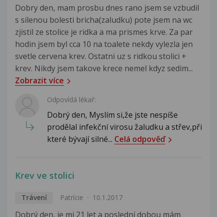
Dobry den, mam prosbu dnes rano jsem se vzbudil
s silenou bolesti bricha(zaludku) pote jsem na wc
zjistil ze stolice je ridka a ma prismes krve. Za par
hodin jsem byl cca 10 na toalete nekdy vylezla jen
svetle cervena krev. Ostatni uz s ridkou stolici +
krev. Nikdy jsem takove krece nemel kdyz sedim...
Zobrazit více
Odpovídá lékař:
Dobrý den, Myslím si,že jste nespíše
prodělal infekční virosu žaludku a střev,při
které bývají silné...
Celá odpověď
Krev ve stolici
Trávení
Patrície
10.1.2017
Dobrý den, je mi 21 let a poslední dobou mám