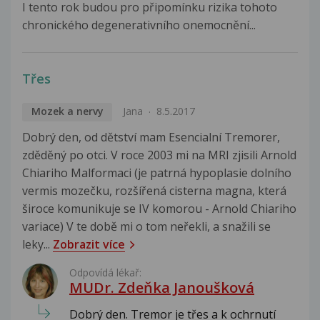
I tento rok budou pro připomínku rizika tohoto
chronického degenerativního onemocnění...
Třes
Mozek a nervy
Jana
8.5.2017
Dobrý den, od dětství mam Esencialní Tremorer,
zděděný po otci. V roce 2003 mi na MRI zjisili Arnold
Chiariho Malformaci (je patrná hypoplasie dolního
vermis mozečku, rozšířená cisterna magna, která
široce komunikuje se IV komorou - Arnold Chiariho
variace) V te době mi o tom neřekli, a snažili se
leky...
Zobrazit více
Odpovídá lékař:
MUDr. Zdeňka Janoušková
Dobrý den. Tremor je třes a k ochrnutí