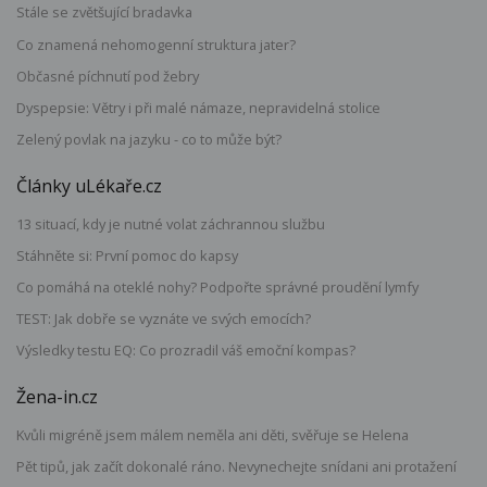
Stále se zvětšující bradavka
Co znamená nehomogenní struktura jater?
Občasné píchnutí pod žebry
Dyspepsie: Větry i při malé námaze, nepravidelná stolice
Zelený povlak na jazyku - co to může být?
Články uLékaře.cz
13 situací, kdy je nutné volat záchrannou službu
Stáhněte si: První pomoc do kapsy
Co pomáhá na oteklé nohy? Podpořte správné proudění lymfy
TEST: Jak dobře se vyznáte ve svých emocích?
Výsledky testu EQ: Co prozradil váš emoční kompas?
Žena-in.cz
Kvůli migréně jsem málem neměla ani děti, svěřuje se Helena
Pět tipů, jak začít dokonalé ráno. Nevynechejte snídani ani protažení