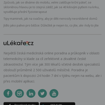
Způsob, jak se díváme do mobilu, velmi zatěžuje krční páteř, se
skloněnou hlavou je to stejná zátěž, jak se 40 kilovým pytlem na krku,
vysvětluje přední fyzioterapeut
Tipy maminek, jak na svačiny, aby je děti nenosily nesnědené domů
Jídlo jako palivo pro běžce: Důležité je nejen to, co jíte, ale i kdy to jíte
Největší česká medicínská online poradna a průkopník v oblasti
telemedicíny si klade za cíl zefektivnit a zkvalitnit české
zdravotnictví. Tým více jak 300 lékařů včetně desítek specialistů
obslouží průměrně 2 500 uživatelů měsíčně. Poradna je
pacientům k dispozici 24 hodin 7 dní v týdnu nejen na webu, ale i
přes mobilní aplikaci.