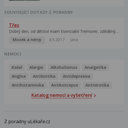
SOUVISEJÍCÍ DOTAZY Z PORADNY
Třes
Dobrý den, od dětství mam Esencialní Tremorer, zděděný...
Mozek a nervy
8.5.2017
Jana
NEMOCI
Kašel
Alergie
Alkoholismus
Analgetika
Angína
Antibiotika
Antidepresiva
Antihistaminika
Antikoncepce
Antivirotika
Katalog nemocí a vyšetření
Z poradny uLékaře.cz