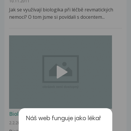
10.11.2011
Jak se využívají biologika při léčbě revmatických
nemocí? O tom jsme si povídali s docentem...
Biologická léčba
Náš web funguje jako lékař
2.2.2011