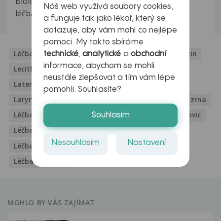
Biologická léčba, označovaná také jako cílená
Náš web využívá soubory cookies,
léčba, využívá obranyschopnost organismu...
a funguje tak jako lékař, který se
dotazuje, aby vám mohl co nejlépe
pomoci. My takto sbíráme
Léčba bradavic
Léčba bolesti
Léčba
Lecitin
technické
,
analytické
a
obchodní
informace, abychom se mohli
Lecithin
Ldl cholesterol hodnoty
Latisse
neustále zlepšovat a tím vám lépe
Latentní tetanie
Laserová operace očí
pomohli. Souhlasíte?
Laryngoskopie
Léčba chřipky
Léčba ječného zrna
Léčba myomu
Léčba nespavosti
Léčba neštovic
Souhlasím
Léčba oparu
Léčba osteoporózy
Nesouhlasím
Nastavení
Léčba ostruhy na patě
Léčba pásového oparu
Léčba rakoviny
MOHLO BY VÁS ZAJÍMAT