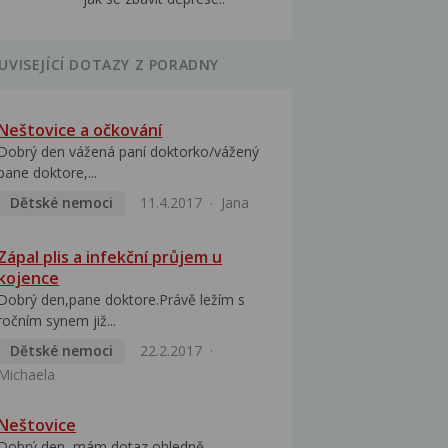
UVISEJÍCÍ DOTAZY Z PORADNY
Neštovice a očkování
Dobrý den vážená paní doktorko/vážený
pane doktore,...
Dětské nemoci
11.4.2017
Jana
Zápal plis a infekční průjem u
kojence
Dobrý den,pane doktore.Právě ležím s
ročním synem již...
Dětské nemoci
22.2.2017
Michaela
Neštovice
Dobrý den, mám dotaz ohledně