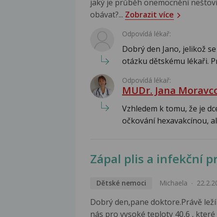
jaký je průběh onemocnění neštov
obávat?...
Zobrazit více
Odpovídá lékař:
Dobrý den Jano, jelikož se
otázku dětskému lékaři. P
Odpovídá lékař:
MUDr. Jana Moravc
Vzhledem k tomu, že je dc
očkování hexavakcínou, ale
Zápal plis a infekční 
Dětské nemoci
Michaela
22.2.2
Dobrý den,pane doktore.Právě ležím
nás pro vysoké teploty 40,6 , kter