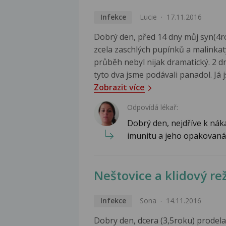
Infekce
Lucie
17.11.2016
Dobrý den, před 14 dny můj syn(4rok
zcela zaschlých pupínků a malinkat
průběh nebyl nijak dramatický. 2 d
tyto dva jsme podávali panadol. Já j
Zobrazit více
Odpovídá lékař:
Dobrý den, nejdříve k náka
imunitu a jeho opakovaná 
Neštovice a klidový re
Infekce
Sona
14.11.2016
Dobry den, dcera (3,5roku) prodelav