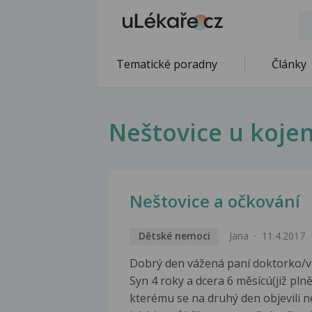
Tematické poradny
Články
Neštovice u koje
Neštovice a očkování
Dětské nemoci
Jana
11.4.2017
Dobrý den vážená paní doktorko/vá
Syn 4 roky a dcera 6 měsícú(již pl
kterému se na druhý den objevili ne