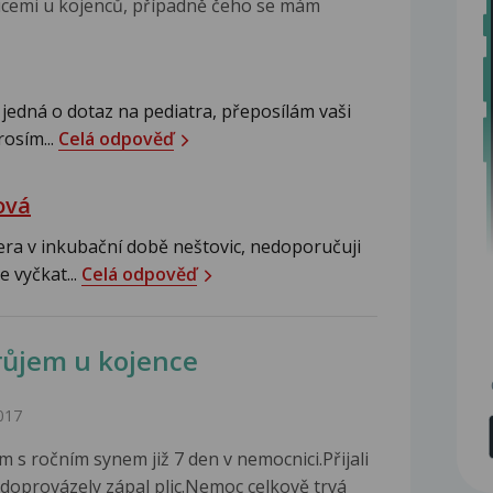
icemi u kojenců, případně čeho se mám
 jedná o dotaz na pediatra, přeposílám vaši
rosím...
Celá odpověď
ová
era v inkubační době neštovic, nedoporučuji
 vyčkat...
Celá odpověď
průjem u kojence
017
 s ročním synem již 7 den v nemocnici.Přijali
é doprovázely zápal plic.Nemoc celkově trvá