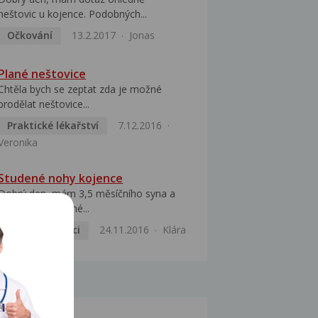
neštovic u kojence. Podobných...
Očkování
13.2.2017
Jonas
Plané neštovice
Chtěla bych se zeptat zda je možné
prodělat neštovice...
Praktické lékařství
7.12.2016
Veronika
Studené nohy kojence
Dobrý den, mám 3,5 měsíčního syna a
má pořád studené...
Dětské nemoci
24.11.2016
Klára
MOCI