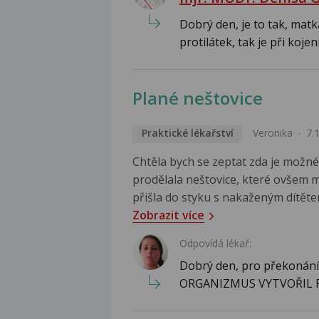
Dobrý den, je to tak, mat
protilátek, tak je při kojení
Plané neštovice
Praktické lékařství
Veronika
7.
Chtěla bych se zeptat zda je možné 
prodělala neštovice, které ovšem m
přišla do styku s nakaženým dítěte
Zobrazit více
Odpovídá lékař:
Dobrý den, pro překonání 
ORGANIZMUS VYTVOŘIL P