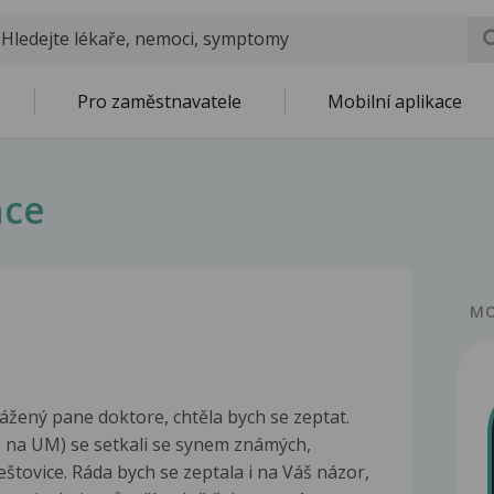
Pro zaměstnavatele
Mobilní aplikace
nce
MO
žený pane doktore, chtěla bych se zeptat.
ně na UM) se setkali se synem známých,
štovice. Ráda bych se zeptala i na Váš názor,