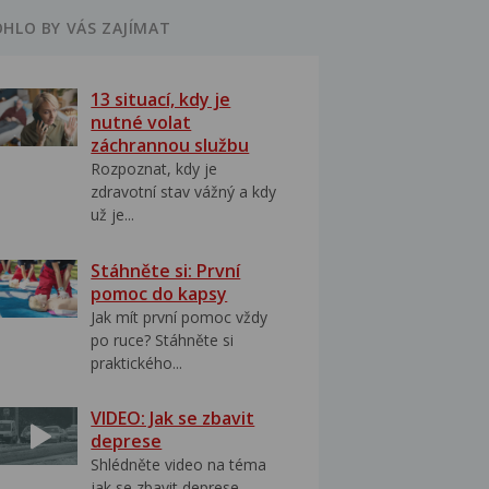
HLO BY VÁS ZAJÍMAT
13 situací, kdy je
nutné volat
záchrannou službu
Rozpoznat, kdy je
zdravotní stav vážný a kdy
už je...
Stáhněte si: První
pomoc do kapsy
Jak mít první pomoc vždy
po ruce? Stáhněte si
praktického...
VIDEO: Jak se zbavit
deprese
Shlédněte video na téma
jak se zbavit deprese..