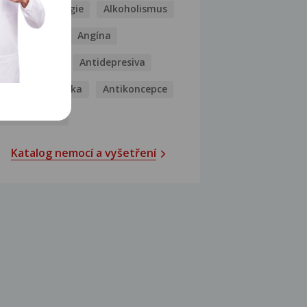
Kašel
Alergie
Alkoholismus
Analgetika
Angína
Antibiotika
Antidepresiva
Antihistaminika
Antikoncepce
Antivirotika
Katalog nemocí a vyšetření