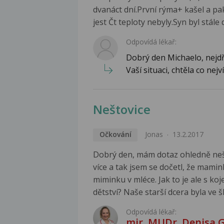
dvanáct dní.První rýma+ kašel a pa
jest Čt teploty nebyly.Syn byl stál
Odpovídá lékař:
Dobrý den Michaelo, nejdř
Vaší situaci, chtěla co nejví
Neštovice
Očkování
Jonas
13.2.2017
Dobrý den, mám dotaz ohledně nešt
více a tak jsem se dočetl, že mamin
miminku v mléce. Jak to je ale s ko
dětství? Naše starší dcera byla ve š
Odpovídá lékař:
mjr. MUDr. Denisa 