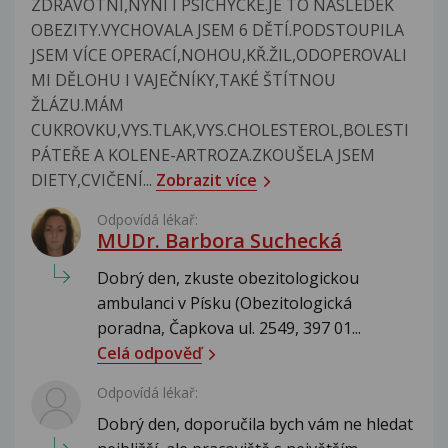
ZDRAVOTNÍ,NYNÍ I PSICHYCKÉ.JE TO NÁSLEDEK
OBEZITY.VYCHOVALA JSEM 6 DĚTÍ.PODSTOUPILA
JSEM VÍCE OPERACÍ,NOHOU,KŘ.ŽIL,ODOPEROVALI
MI DĚLOHU I VAJEČNÍKY,TAKÉ ŠTÍTNOU
ŽLÁZU.MÁM
CUKROVKU,VYS.TLAK,VYS.CHOLESTEROL,BOLESTI
PÁTEŘE A KOLENE-ARTROZA.ZKOUŠELA JSEM
DIETY,CVIČENÍ...
Zobrazit více
Odpovídá lékař:
MUDr. Barbora Suchecká
Dobrý den, zkuste obezitologickou
ambulanci v Písku (Obezitologická
poradna, Čapkova ul. 2549, 397 01...
Celá odpověď
Odpovídá lékař:
Dobrý den, doporučila bych vám ne hledat