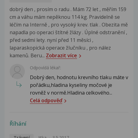
dobrý den , prosím o radu . Mám 72 let , měřím 159
cm a váhu mám nepěknou 114 kg. Pravidelně se
léčím na Interně , pro vysoký krev. tlak . Obezita mě
napadla po operaci štítné žlázy . Úplné odstranění ,
před sedmi lety. nyní před 11 měsíci ,
laparaskopická operace žlučníku , pro nález
kamenů. Beru...
Zobrazit více
Odpovídá lékař:
Dobrý den, hodnotu krevního tlaku máte v
pořádku,hladina kyseliny močové je
rovněž v normě.Hladina celkového...
Celá odpověď
Říhání
Trávení
Jitka
3.5.2017