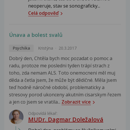
neoperuje, stav se sonograficky...
Celá odpověď
Únava a bolest svalů
Psychika
Kristýna
20.3.2017
Dobrý den, Chtěla bych moc pozadat o pomoc a
radu, protoze me posledni tyden trápí strach z
toho, zda nemam ALS. Toto onemocneni měl muj
děda a četla jsem, že může být dědičné. Měla jsem
teď hodně náročné období, problematicky a
stresovy porod ukonceny akutním cisarskym řezem
a jen co jsem se vratila...
Zobrazit více
Odpovídá lékař:
MUDr. Dagmar Doležalová