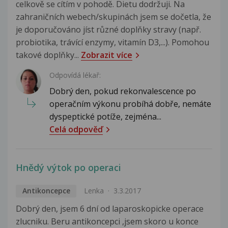
celkově se cítím v pohodě. Dietu dodržuji. Na
zahraničních webech/skupinách jsem se dočetla, že
je doporučováno jíst různé doplňky stravy (např.
probiotika, trávící enzymy, vitamín D3,...). Pomohou
takové doplňky...
Zobrazit více
Odpovídá lékař:
Dobrý den, pokud rekonvalescence po
operačním výkonu probíhá dobře, nemáte
dyspeptické potíže, zejména...
Celá odpověď
Hnědý výtok po operaci
Antikoncepce
Lenka
3.3.2017
Dobrý den, jsem 6 dní od laparoskopicke operace
zlucniku. Beru antikoncepci ,jsem skoro u konce