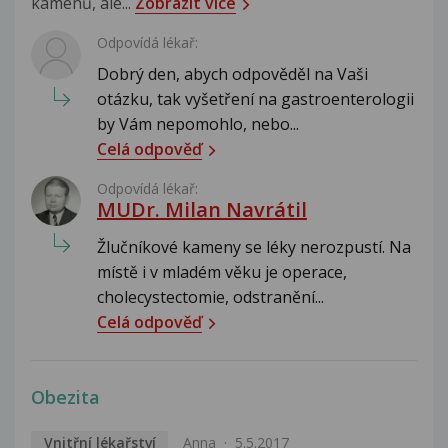
kamenů, ale...
Zobrazit více
Odpovídá lékař:
Dobrý den, abych odpověděl na Vaši
otázku, tak vyšetření na gastroenterologii
by Vám nepomohlo, nebo...
Celá odpověď
Odpovídá lékař:
MUDr. Milan Navrátil
Žlučníkové kameny se léky nerozpustí. Na
místě i v mladém věku je operace,
cholecystectomie, odstranění...
Celá odpověď
Obezita
Vnitřní lékařství
Anna
5.5.2017