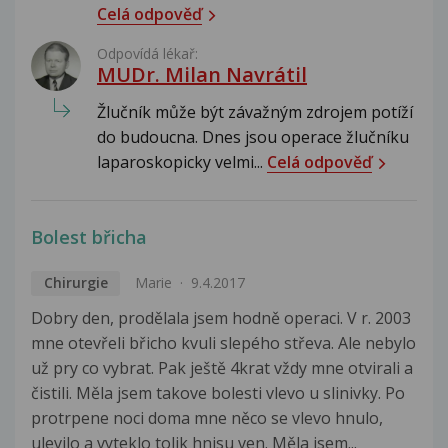
Celá odpověď
Odpovídá lékař:
MUDr. Milan Navrátil
Žlučník může být závažným zdrojem potíží
do budoucna. Dnes jsou operace žlučníku
laparoskopicky velmi...
Celá odpověď
Bolest břicha
Chirurgie
Marie
9.4.2017
Dobry den, prodělala jsem hodně operaci. V r. 2003
mne otevřeli břicho kvuli slepého střeva. Ale nebylo
už pry co vybrat. Pak ještě 4krat vždy mne otvirali a
čistili. Měla jsem takove bolesti vlevo u slinivky. Po
protrpene noci doma mne něco se vlevo hnulo,
ulevilo a vyteklo tolik hnisu ven. Měla jsem...