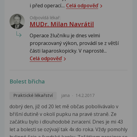
i před operací....
Celá odpověď
Odpovídá lékař:
MUDr. Milan Navrátil
Operace žlučníku je dnes velmi
propracovaný výkon, provádí se z větší
části laparoskopicky. V naprosté...
Celá odpověď
Bolest břicha
Praktické lékařství
jana
14.2.2017
dobrý den, již od 20 let mě občas pobolívávalo v
břišní dutině v okolí pupku na pravé straně. Ze
začátku bylo i dlouhodobé zvracení. Dnes je mi 43
let a bolesti se ozývají tak 4x do roka. Vždy pomohly
bylinné čaje a švedské kapky. Začátkem prosince se