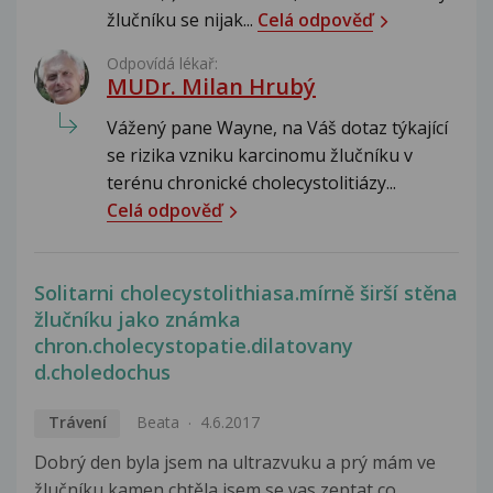
žlučníku se nijak...
Celá odpověď
Odpovídá lékař:
MUDr. Milan Hrubý
Vážený pane Wayne, na Váš dotaz týkající
se rizika vzniku karcinomu žlučníku v
terénu chronické cholecystolitiázy...
Celá odpověď
Solitarni cholecystolithiasa.mírně širší stěna
žlučníku jako známka
chron.cholecystopatie.dilatovany
d.choledochus
Trávení
Beata
4.6.2017
Dobrý den byla jsem na ultrazvuku a prý mám ve
žlučníku kamen chtěla jsem se vas zeptat co