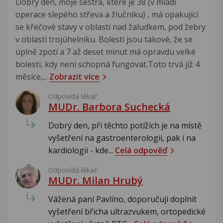
Dobrý den, moje sestra, které je 38 (v mládí
operace slepého střeva a žlučníku) , má opakující
se křečové stavy v oblasti nad žaludkem, pod žebry
v oblasti trojúhelníku. Bolesti jsou takové, že se
úplně zpotí a 7 až deset minut má opravdu velké
bolesti, kdy není schopná fungovat.Toto trvá již 4
měsíce,...
Zobrazit více
Odpovídá lékař:
MUDr. Barbora Suchecká
Dobrý den, při těchto potížích je na místě
vyšetření na gastroenterologii, pak i na
kardiologii - kde...
Celá odpověď
Odpovídá lékař:
MUDr. Milan Hrubý
Vážená paní Pavlíno, doporučuji doplnit
vyšetření břicha ultrazvukem, ortopedické