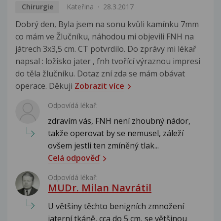
Chirurgie
Kateřina
28.3.2017
Dobrý den, Byla jsem na sonu kvůli kamínku 7mm
co mám ve Žlučníku, náhodou mi objevili FNH na
játrech 3x3,5 cm. CT potvrdilo. Do zprávy mi lékař
napsal : ložisko jater , fnh tvořící výraznou impresi
do těla žlučníku. Dotaz zní zda se mám obávat
operace. Děkuji
Zobrazit více
Odpovídá lékař:
zdravím vás, FNH není zhoubný nádor,
takže operovat by se nemusel, záleží
ovšem jestli ten zmíněný tlak...
Celá odpověď
Odpovídá lékař:
MUDr. Milan Navrátil
U většiny těchto benigních zmnožení
jaterní tkáně, cca do 5 cm, se většinou