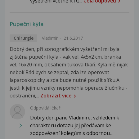
vyšetření včetně RTG...
Celá odpověď
Pupeční kýla
Chirurgie
Vladimír
21.6.2017
Dobrý den, při sonografickém vyšetření mi byla
zjištěna pupeční kýla - vak vel. 4x5x2 cm, branka
vel. 16x20 mm, obsahem tuková tkáň. Kýla mě nijak
nebolí Rád bych se zeptal, zda lze operovat
laparoskopicky a zda bude nutné použít síťku.A
jestli k jejímu vzniky nepomohla operace žlučníku -
odstranění,...
Zobrazit více
Odpovídá lékař:
Dobrý den,pane Vladimíre, vzhledem k
charakteru dotazu jej předávám ke
zodpovězení kolegům s odbornou...