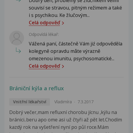
Dobrý den, problémy se žlučníkem velmi
souvisí se stravou, pitným režimem a také
i s psychikou. Ke žlučovým...
Celá odpověď
Odpovídá lékař:
Vážená paní, částečně Vám jiź odpověděla
kolegyně opravdu mǎte výrazně
omezenou imunitu, psychosomatické...
Celá odpověď
Brániční kýla a reflux
Vnitřní lékařství
Vladimíra
7.3.2017
Dobrý večer,mam refluxní chorobu jícnu ,kýlu na
bránici..beru apo ome asi už čtyři až pět let.Chodím
kazdý rok na vyšetření nyní po půl roce.Mám