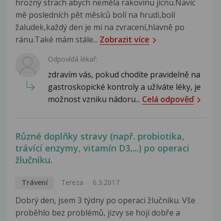
hrozný strach abych neměla rakovinu jícnu.Navíc
mě posledních pět měsíců bolí na hrudi,bolí
žaludek,každý den je mi na zvracení,hlavně po
ránu.Také mám stále...
Zobrazit více
Odpovídá lékař:
zdravím vás, pokud chodíte pravidelně na
gastroskopické kontroly a užíváte léky, je
možnost vzniku nádoru...
Celá odpověď
Různé doplňky stravy (např. probiotika,
trávící enzymy, vitamín D3,...) po operaci
žlučníku.
Trávení
Tereza
6.3.2017
Dobrý den, jsem 3 týdny po operaci žlučníku. Vše
proběhlo bez problémů, jizvy se hojí dobře a