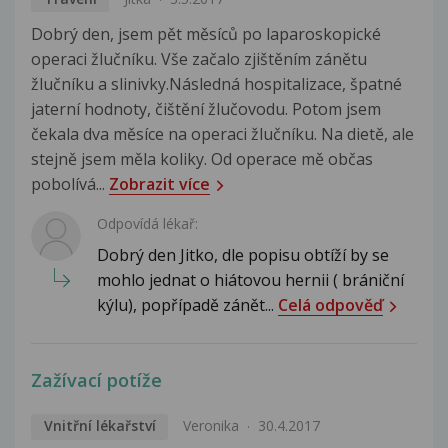
Dobrý den, jsem pět měsíců po laparoskopické
operaci žlučníku. Vše začalo zjištěním zánětu
žlučníku a slinivky.Následná hospitalizace, špatné
jaterní hodnoty, čištění žlučovodu. Potom jsem
čekala dva měsíce na operaci žlučníku. Na dietě, ale
stejně jsem měla koliky. Od operace mě občas
pobolívá...
Zobrazit více
Odpovídá lékař:
Dobrý den Jitko, dle popisu obtíží by se
mohlo jednat o hiátovou hernii ( brániční
kýlu), popřípadě zánět...
Celá odpověď
Zažívací potíže
Vnitřní lékařství
Veronika
30.4.2017