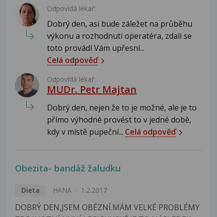
Odpovídá lékař:
Dobrý den, asi bude záležet na průběhu
výkonu a rozhodnutí operatéra, zdali se
toto provádí Vám upřesní...
Celá odpověď
Odpovídá lékař:
MUDr. Petr Majtan
Dobrý den, nejen že to je možné, ale je to
přímo výhodné provést to v jedné době,
kdy v místě pupeční...
Celá odpověď
Obezita- bandáž žaludku
Dieta
HANA
1.2.2017
DOBRÝ DEN,JSEM OBÉZNÍ.MÁM VELKÉ PROBLÉMY