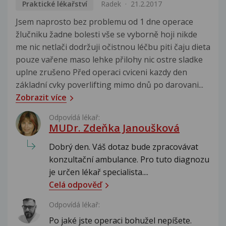
Praktické lékařství
Radek
21.2.2017
Jsem naprosto bez problemu od 1 dne operace
žlučniku žadne bolesti vše se vyborně hoji nikde
me nic netlači dodržuji očistnou léčbu piti čaju dieta
pouze vařene maso lehke přilohy nic ostre sladke
uplne zrušeno Před operaci cviceni kazdy den
základní cvky poverlifting mimo dnů po darovani...
Zobrazit více
Odpovídá lékař:
MUDr. Zdeňka Janoušková
Dobrý den. Váš dotaz bude zpracovávat
konzultační ambulance. Pro tuto diagnozu
je určen lékař specialista....
Celá odpověď
Odpovídá lékař:
Po jaké jste operaci bohužel nepíšete.