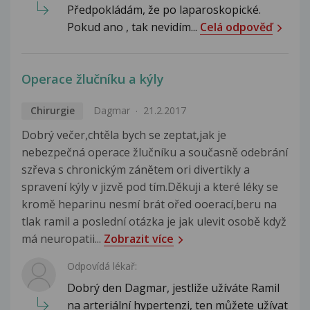
Předpokládám, že po laparoskopické.
Pokud ano , tak nevidím...
Celá odpověď
Operace žlučníku a kýly
Chirurgie
Dagmar
21.2.2017
Dobrý večer,chtěla bych se zeptat,jak je
nebezpečná operace žlučníku a současně odebrání
szřeva s chronickým zánětem ori divertikly a
spravení kýly v jizvě pod tím.Děkuji a které léky se
kromě heparinu nesmí brát ořed ooerací,beru na
tlak ramil a poslední otázka je jak ulevit osobě když
má neuropatii...
Zobrazit více
Odpovídá lékař:
Dobrý den Dagmar, jestliže užíváte Ramil
na arteriální hypertenzi, ten můžete užívat