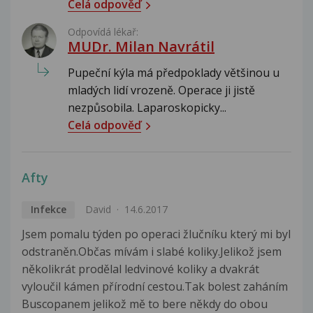
Celá odpověď
Odpovídá lékař:
MUDr. Milan Navrátil
Pupeční kýla má předpoklady většinou u
mladých lidí vrozeně. Operace ji jistě
nezpůsobila. Laparoskopicky...
Celá odpověď
Afty
Infekce
David
14.6.2017
Jsem pomalu týden po operaci žlučníku který mi byl
odstraněn.Občas mívám i slabé koliky.Jelikož jsem
několikrát prodělal ledvinové koliky a dvakrát
vyloučil kámen přírodní cestou.Tak bolest zaháním
Buscopanem jelikož mě to bere někdy do obou