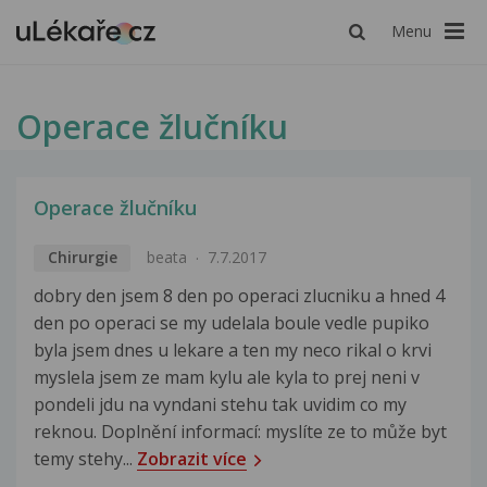
Menu
Operace žlučníku
Operace žlučníku
Chirurgie
beata
7.7.2017
dobry den jsem 8 den po operaci zlucniku a hned 4
den po operaci se my udelala boule vedle pupiko
byla jsem dnes u lekare a ten my neco rikal o krvi
myslela jsem ze mam kylu ale kyla to prej neni v
pondeli jdu na vyndani stehu tak uvidim co my
reknou. Doplnění informací: myslíte ze to může byt
temy stehy...
Zobrazit více