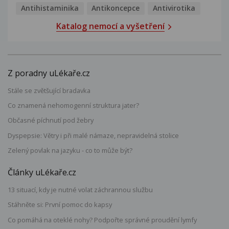
Antihistaminika
Antikoncepce
Antivirotika
Katalog nemocí a vyšetření
Z poradny uLékaře.cz
Stále se zvětšující bradavka
Co znamená nehomogenní struktura jater?
Občasné píchnutí pod žebry
Dyspepsie: Větry i při malé námaze, nepravidelná stolice
Zelený povlak na jazyku - co to může být?
Články uLékaře.cz
13 situací, kdy je nutné volat záchrannou službu
Stáhněte si: První pomoc do kapsy
Co pomáhá na oteklé nohy? Podpořte správné proudění lymfy