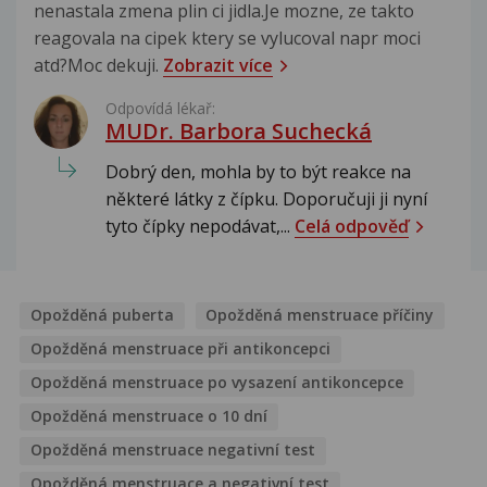
nenastala zmena plin ci jidla.Je mozne, ze takto
reagovala na cipek ktery se vylucoval napr moci
atd?Moc dekuji.
Zobrazit více
Odpovídá lékař:
MUDr. Barbora Suchecká
Dobrý den, mohla by to být reakce na
některé látky z čípku. Doporučuji ji nyní
tyto čípky nepodávat,...
Celá odpověď
Opožděná puberta
Opožděná menstruace příčiny
Opožděná menstruace při antikoncepci
Opožděná menstruace po vysazení antikoncepce
Opožděná menstruace o 10 dní
Opožděná menstruace negativní test
Opožděná menstruace a negativní test