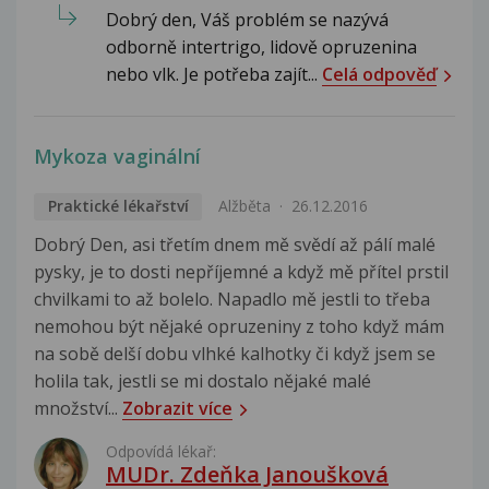
Dobrý den, Váš problém se nazývá
odborně intertrigo, lidově opruzenina
nebo vlk. Je potřeba zajít...
Celá odpověď
Mykoza vaginální
Praktické lékařství
Alžběta
26.12.2016
Dobrý Den, asi třetím dnem mě svědí až pálí malé
pysky, je to dosti nepříjemné a když mě přítel prstil
chvilkami to až bolelo. Napadlo mě jestli to třeba
nemohou být nějaké opruzeniny z toho když mám
na sobě delší dobu vlhké kalhotky či když jsem se
holila tak, jestli se mi dostalo nějaké malé
množství...
Zobrazit více
Odpovídá lékař:
MUDr. Zdeňka Janoušková