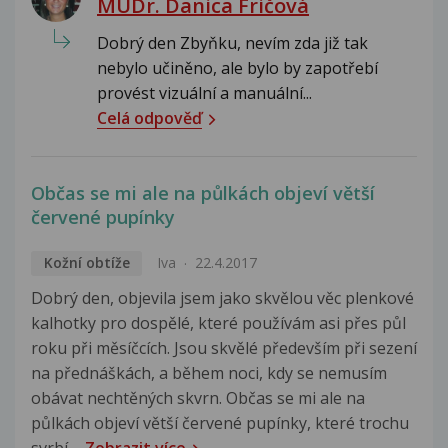
MUDr. Danica Fričová
Dobrý den Zbyňku, nevím zda již tak
nebylo učiněno, ale bylo by zapotřebí
provést vizuální a manuální...
Celá odpověď
Občas se mi ale na půlkách objeví větší
červené pupínky
Kožní obtíže
Iva
22.4.2017
Dobrý den, objevila jsem jako skvělou věc plenkové
kalhotky pro dospělé, které používám asi přes půl
roku při měsíčcích. Jsou skvělé především při sezení
na přednáškách, a během noci, kdy se nemusím
obávat nechtěných skvrn. Občas se mi ale na
půlkách objeví větší červené pupínky, které trochu