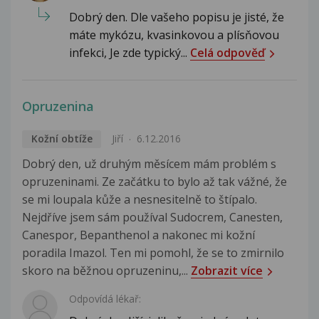
Dobrý den. Dle vašeho popisu je jisté, že
máte mykózu, kvasinkovou a plísňovou
infekci, Je zde typický...
Celá odpověď
Opruzenina
Kožní obtíže
Jiří
6.12.2016
Dobrý den, už druhým měsícem mám problém s
opruzeninami. Ze začátku to bylo až tak vážné, že
se mi loupala kůže a nesnesitelně to štípalo.
Nejdříve jsem sám používal Sudocrem, Canesten,
Canespor, Bepanthenol a nakonec mi kožní
poradila Imazol. Ten mi pomohl, že se to zmirnilo
skoro na běžnou opruzeninu,...
Zobrazit více
Odpovídá lékař: