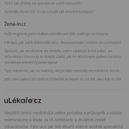
TEST: Jak dobře se vyznáte ve svých emocích?
Výsledky testu EQ: Co prozradil váš emoční kompas?
Žena-in.cz
Kvůli migréně jsem málem neměla ani děti, svěřuje se Helena
Pět tipů, jak začít dokonalé ráno. Nevynechejte snídani ani protažení
Způsob, jak se díváme do mobilu, velmi zatěžuje krční páteř, se
skloněnou hlavou je to stejná zátěž, jak se 40 kilovým pytlem na krku,
vysvětluje přední fyzioterapeut
Tipy maminek, jak na svačiny, aby je děti nenosily nesnědené domů
Jídlo jako palivo pro běžce: Důležité je nejen to, co jíte, ale i kdy to jíte
Největší česká medicínská online poradna a průkopník v oblasti
telemedicíny si klade za cíl zefektivnit a zkvalitnit české
zdravotnictví. Tým více jak 300 lékařů včetně desítek specialistů