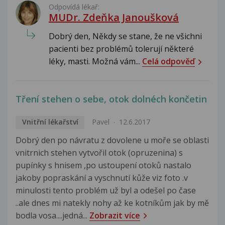
Odpovídá lékař:
MUDr. Zdeňka Janoušková
Dobrý den, Někdy se stane, že ne všichni
pacienti bez problémů tolerují některé
léky, masti. Možná vám...
Celá odpověď
Tření stehen o sebe, otok dolnéch končetin
Vnitřní lékařství
Pavel
12.6.2017
Dobrý den po návratu z dovolene u moře se oblasti
vnitrnich stehen vytvořil otok (opruzenina) s
pupínky s hnisem ,po ustoupení otoků nastalo
jakoby popraskání a vyschnutí kůže viz foto .v
minulosti tento problém už byl a odešel po čase
..ale dnes mi natekly nohy až ke kotníkům jak by mě
bodla vosa....jedná...
Zobrazit více