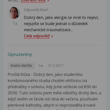
svrbí,...
Zobrazit více
Odpovídá lékař:
Dobrý den, jako alergie se mně to nejeví,
nejspíše se bude jednat o důsledek
mechanické traumatizace...
Celá odpověď
Opruzeniny
Kožní obtíže
Iva
21.3.2017
Prošlá lhůta - Dobrý den, jako studentka
kombinovaného studia chodím většinou na
přednášky v sobotu, kdy jsme veškole od 8:00 do
20:00. Tuto sobotu jsem měla měsíčky druhý den, a
když sedím ve škole od rána do večera, používám
plenkové kalhotky, abych si neproseděla krvavé