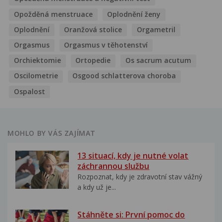
Opožděná menstruace
Oplodnění ženy
Oplodnění
Oranžová stolice
Orgametril
Orgasmus
Orgasmus v těhotenství
Orchiektomie
Ortopedie
Os sacrum acutum
Oscilometrie
Osgood schlatterova choroba
Ospalost
MOHLO BY VÁS ZAJÍMAT
13 situací, kdy je nutné volat
záchrannou službu
Rozpoznat, kdy je zdravotní stav vážný
a kdy už je...
Stáhněte si: První pomoc do