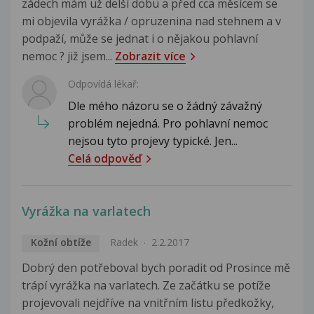
zádech mám už delší dobu a před cca měsícem se
mi objevila vyrážka / opruzenina nad stehnem a v
podpaží, může se jednat i o nějakou pohlavní
nemoc ? již jsem...
Zobrazit více
Odpovídá lékař:
Dle mého názoru se o žádný závažný
problém nejedná. Pro pohlavní nemoc
nejsou tyto projevy typické. Jen...
Celá odpověď
Vyrážka na varlatech
Kožní obtíže
Radek
2.2.2017
Dobrý den potřeboval bych poradit od Prosince mě
trápí vyrážka na varlatech. Ze začátku se potíže
projevovali nejdříve na vnitřním listu předkožky,