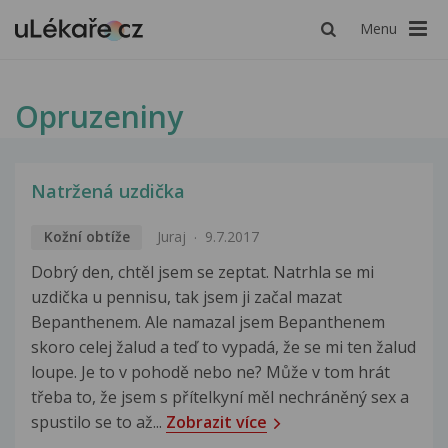
Menu
Opruzeniny
Natržená uzdička
Kožní obtíže
Juraj
9.7.2017
Dobrý den, chtěl jsem se zeptat. Natrhla se mi
uzdička u pennisu, tak jsem ji začal mazat
Bepanthenem. Ale namazal jsem Bepanthenem
skoro celej žalud a teď to vypadá, že se mi ten žalud
loupe. Je to v pohodě nebo ne? Může v tom hrát
třeba to, že jsem s přítelkyní měl nechráněný sex a
spustilo se to až...
Zobrazit více