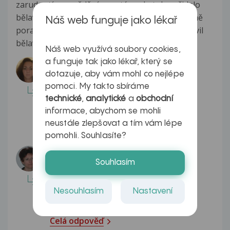
zarudnutím a svěděním, poté se do toho přidalo
bělavý povlak tak jsem běžel do lékárny kde mně
Náš web funguje jako lékař
poradili krém canesten, po kterém jsem se zbavil
bělavého...
Zobrazit více
Náš web využívá soubory cookies,
a funguje tak jako lékař, který se
Odpovídá lékař:
MUDr. Barbora Suchecká
dotazuje, aby vám mohl co nejlépe
pomoci. My takto sbíráme
Dobrý den, vyzkoušel jste standardní
technické
,
analytické
a
obchodní
léčbu, bohužel bez efektu. Váš dotaz
informace, abychom se mohli
proto předám specialistovi,...
neustále zlepšovat a tím vám lépe
Celá odpověď
pomohli. Souhlasíte?
Odpovídá lékař:
MUDr. Andrea Vocilková
Souhlasím
Zdravím, zřejmě jste na počátku velmi
Nesouhlasím
Nastavení
správně zahojil kvasinkovou infekci.
Současný nález ale svědčí...
Celá odpověď