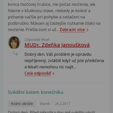
konca močovej trubice, nie počas močenia, ale
hlavne v kľudovou stave, niekedy je bolesť a
pichanie vačšie pri pohybe a zatlačení na
podbruško. Mávam aj častejšie nutkanie (tlak) na
močenie. Prešla som si už...
Zobrazit více
Odpovídá lékař:
MUDr. Zdeňka Janoušková
Dobrý den. Váš problém je opravdu
nepříjemný, zvláště když už jste přeléčena
a lékaři nemohou nic najít....
Celá odpověď
Svědění kolem konečníku
Kožní obtíže
Marek
26.2.2017
Dobrý den, Před několika dny mě svědilo okolí