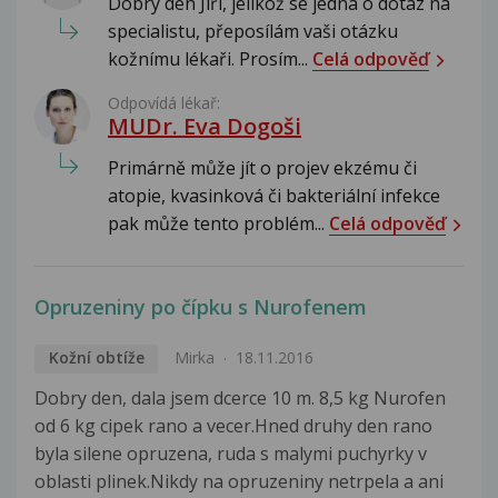
Dobrý den Jiří, jelikož se jedná o dotaz na
specialistu, přeposílám vaši otázku
kožnímu lékaři. Prosím...
Celá odpověď
Odpovídá lékař:
MUDr. Eva Dogoši
Primárně může jít o projev ekzému či
atopie, kvasinková či bakteriální infekce
pak může tento problém...
Celá odpověď
Opruzeniny po čípku s Nurofenem
Kožní obtíže
Mirka
18.11.2016
Dobry den, dala jsem dcerce 10 m. 8,5 kg Nurofen
od 6 kg cipek rano a vecer.Hned druhy den rano
byla silene opruzena, ruda s malymi puchyrky v
oblasti plinek.Nikdy na opruzeniny netrpela a ani