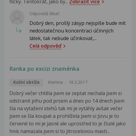
flíčky. Tentokrát, jako by...
Zobrazit více
Odpovídá lékař:
Dobrý den, prošlý zásyp nejspíše bude mít
nedostatečnou koncentraci účinných
látek, tak nebude účinkovat,...
Celá odpověď
Ranka po excizi znaménka
Kožní obtíže
Martina
18.3.2017
Dobrý večer chtěla jsem se zeptat nechala jsem si
odstranit pihu pod prsem a dnes po 14 dnech jsem
šla na vytažení stehů tak mi je vytáhly avšak večer
jsem se šla koupat a prohlížela jsem si jizvu je to
červené to mi je jasné ale uprostřed to je žluté jako
hnis namazala jsem si to jitrocelovou masti...