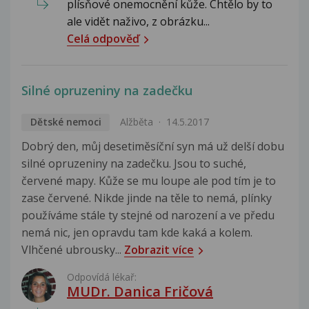
plísňové onemocnění kůže. Chtělo by to
ale vidět naživo, z obrázku...
Celá odpověď
Silné opruzeniny na zadečku
Dětské nemoci
Alžběta
14.5.2017
Dobrý den, můj desetiměsíční syn má už delší dobu
silné opruzeniny na zadečku. Jsou to suché,
červené mapy. Kůže se mu loupe ale pod tím je to
zase červené. Nikde jinde na těle to nemá, plínky
používáme stále ty stejné od narození a ve předu
nemá nic, jen opravdu tam kde kaká a kolem.
Vlhčené ubrousky...
Zobrazit více
Odpovídá lékař:
MUDr. Danica Fričová