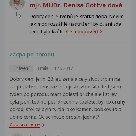
mjr. MUDr. Denisa Gottvaldová
Dobrý den, 5 týdnů je krátká doba. Nevím,
jak moc rozsáhlé nastřižení bylo, ani zda
teda bylo kvůli...
Celá odpověď
Zácpa po porodu
Trávení
Emila
12.5.2017
Dobry den, je mi 23 let, zena a cely zivot trpim na
zacpu, v tehotenstvi se to jeste zhorsilo, ted jsem
tyden po porodu, mam bolesti bricha ale i strev,
byla jsem ted po peti dnech na toalete, byl to druhy
porod, stolice byla tvrda jako kamen, bobkovita a
uplne cerna. Oc se muze prosim jednat?
Zobrazit více