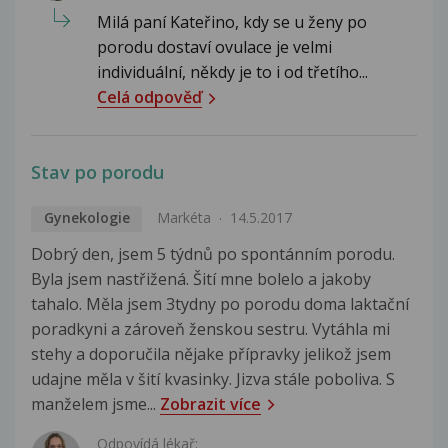
Milá paní Kateřino, kdy se u ženy po
porodu dostaví ovulace je velmi
individuální, někdy je to i od třetího...
Celá odpověď
Stav po porodu
Gynekologie
Markéta
14.5.2017
Dobrý den, jsem 5 týdnů po spontánním porodu.
Byla jsem nastřižená. Šití mne bolelo a jakoby
tahalo. Měla jsem 3tydny po porodu doma laktační
poradkyni a zároveň ženskou sestru. Vytáhla mi
stehy a doporučila nějake přípravky jelikož jsem
udajne měla v šití kvasinky. Jizva stále poboliva. S
manželem jsme...
Zobrazit více
Odpovídá lékař: