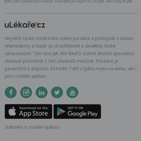
Jídlo jako palivo pro běžce: Důležité je nejen to, co jíte, ale i kdy to jíte
Největší česká medicínská online poradna a průkopník v oblasti
telemedicíny si klade za cíl zefektivnit a zkvalitnit české
zdravotnictví. Tým více jak 300 lékařů včetně desítek specialistů
obslouží průměrně 2 500 uživatelů měsíčně. Poradna je
pacientům k dispozici 24 hodin 7 dní v týdnu nejen na webu, ale i
přes mobilní aplikaci.
Stáhněte si mobilní aplikaci