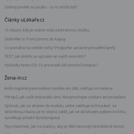
Zelený povlak na jazyku - co to může být?
Články uLékaře.cz
13 situací, kdy je nutné volat záchrannou službu
Stáhněte si: První pomoc do kapsy
Co pomáhá na oteklé nohy? Podpořte správné proudění lymfy
TEST: Jak dobře se vyznáte ve svých emocích?
Výsledky testu EQ: Co prozradil váš emoční kompas?
Žena-in.cz
Kvůli migréně jsem málem neměla ani děti, svěřuje se Helena
Pět tipů, jak začít dokonalé ráno. Nevynechejte snídani ani protažení
Způsob, jak se díváme do mobilu, velmi zatěžuje krční páteř, se
skloněnou hlavou je to stejná zátěž, jak se 40 kilovým pytlem na krku,
vysvětluje přední fyzioterapeut
Tipy maminek, jak na svačiny, aby je děti nenosily nesnědené domů