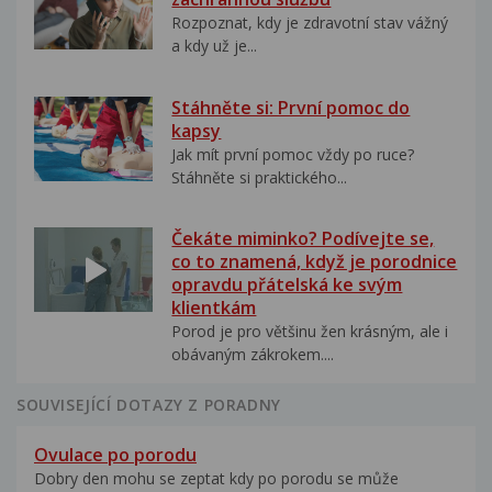
Rozpoznat, kdy je zdravotní stav vážný
a kdy už je...
Stáhněte si: První pomoc do
kapsy
Jak mít první pomoc vždy po ruce?
Stáhněte si praktického...
Čekáte miminko? Podívejte se,
co to znamená, když je porodnice
opravdu přátelská ke svým
klientkám
Porod je pro většinu žen krásným, ale i
obávaným zákrokem....
SOUVISEJÍCÍ DOTAZY Z PORADNY
Ovulace po porodu
Dobry den mohu se zeptat kdy po porodu se může