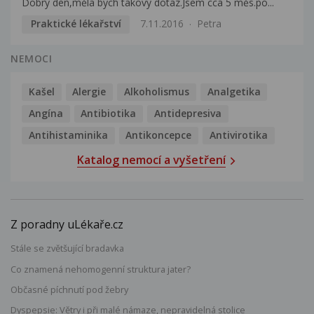
Dobrý den,měla bych takový dotaz.Jsem cca 5 měs.po...
Praktické lékařství
7.11.2016
Petra
NEMOCI
Kašel
Alergie
Alkoholismus
Analgetika
Angína
Antibiotika
Antidepresiva
Antihistaminika
Antikoncepce
Antivirotika
Katalog nemocí a vyšetření
Z poradny uLékaře.cz
Stále se zvětšující bradavka
Co znamená nehomogenní struktura jater?
Občasné píchnutí pod žebry
Dyspepsie: Větry i při malé námaze, nepravidelná stolice