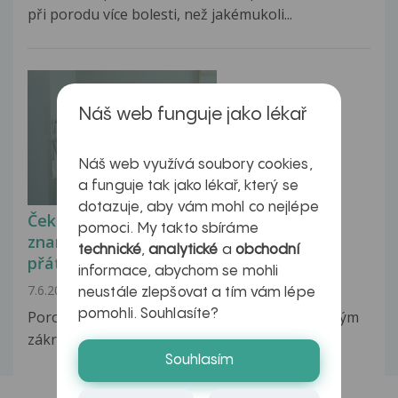
při porodu více bolesti, než jakémukoli...
Náš web funguje jako lékař
Náš web využívá soubory cookies,
a funguje tak jako lékař, který se
dotazuje, aby vám mohl co nejlépe
Čekáte miminko? Podívejte se, co to
pomoci. My takto sbíráme
znamená, když je porodnice opravdu
technické
,
analytické
a
obchodní
přátelská ke svým klientkám
informace, abychom se mohli
7.6.2011
neustále zlepšovat a tím vám lépe
pomohli. Souhlasíte?
Porod je pro většinu žen krásným, ale i obávaným
zákrokem. Každá žena si přeje, aby pro...
Souhlasím