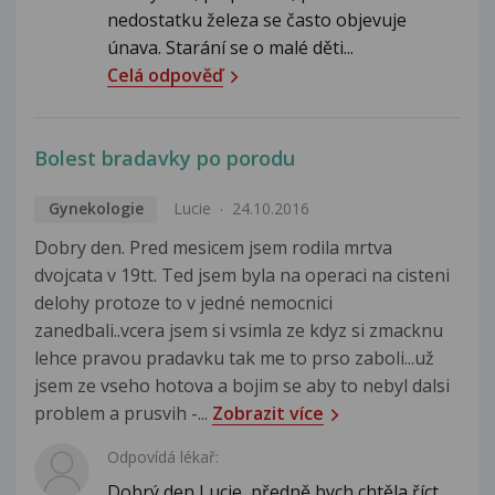
nedostatku železa se často objevuje
únava. Starání se o malé děti...
Celá odpověď
Bolest bradavky po porodu
Gynekologie
Lucie
24.10.2016
Dobry den. Pred mesicem jsem rodila mrtva
dvojcata v 19tt. Ted jsem byla na operaci na cisteni
delohy protoze to v jedné nemocnici
zanedbali..vcera jsem si vsimla ze kdyz si zmacknu
lehce pravou pradavku tak me to prso zaboli...už
jsem ze vseho hotova a bojim se aby to nebyl dalsi
problem a prusvih -...
Zobrazit více
Odpovídá lékař:
Dobrý den Lucie, předně bych chtěla říct,