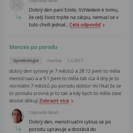
Odpovídá lékař:
Dobrý den paní Emilo. Vzhledem k tomu,
že celý život trpíte na zácpu, nemusí se v
tuto chvíli jednat...
Celá odpověď
Menzes po porodu
Gynekologie
martina
2.2.2017
dobrý den synovy je 7 měsíců a 28.12 jsem to měla
menstruaci a a 9.1 jsem to měla tak cca 4 dny je to
normální 7 měsíců po porodu doktor mi říkal že se
to pomalu srovná je to tak a kdy bych to měla zase
dostat děkuji
Zobrazit více
Odpovídá lékař:
Dobrý den, menstruační cyklus se po
porodu upravuje a dostává do