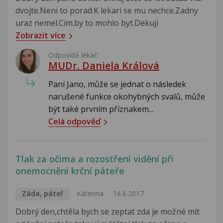
dvojte.Neni to porad.K lekari se mu nechce.Zadny
uraz nemel.Cim.by to mohlo byt.Dekuji
Zobrazit více
Odpovídá lékař:
MUDr. Daniela Králová
Paní Jano, může se jednat o následek
narušené funkce okohybných svalů, může
být také prvním příznakem...
Celá odpověď
Tlak za očima a rozostření vidění při
onemocnění krční páteře
Záda, páteř
Katerina
16.6.2017
Dobrý den,chtěla bych se zeptat zda je možné mít