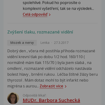
spolehlivé. Pokud ho poprosíte o
komplexní vyšetření, tak se na výsledek...
Celá odpověď
Zvýšení tlaku, rozmazané vidění
Mozek a nervy
Lenka
27.3.2017
Dobrý den , včera mě postihla příhoda rozmazané
vidění krevní tlak po dobu 1/2 hod. 160/110 (
normálně mám tlak 115/70 ) byla jsem slabá , na
omdlení , rozmazané vidění odcházelo nastávala
bolest hlavy , brnění rukou . Léčba štítné žlázy beru
thyrozol . Mám dotaz mohl to být infarkt nebo
migréna s aurou...
Zobrazit více
Odpovídá lékař:
MUDr. Barbora Suchecká