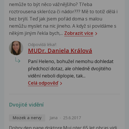
nemůže to být něco vážnějšího? Třeba
roztrousena skleróza či nádor??? Mě to totiž dělá i
bez brýlí. Teď jak jsem pořád doma s malou
nemůžu myslet na nic jineho. A když si povídáme s
někým jiným řekla bych,...
Zobrazit více
Odpovídá lékař:
MUDr. Daniela Králová
Paní Heleno, bohužel nemohu dohledat
předchozí dotaz, ale ohledně dvojitého
vidění neboli diplopie, tak...
Celá odpověď
Dvojité vidění
Mozek a nervy
Jana
25.6.2017
Dobry den pane doktore.Muj otec 65 let obcas vidi