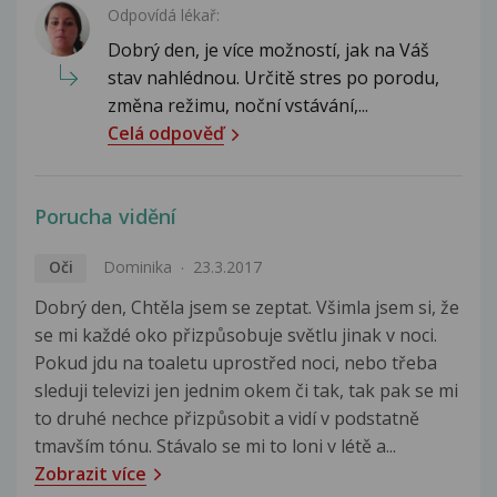
Odpovídá lékař:
Dobrý den, je více možností, jak na Váš
stav nahlédnou. Určitě stres po porodu,
změna režimu, noční vstávání,...
Celá odpověď
Porucha vidění
Oči
Dominika
23.3.2017
Dobrý den, Chtěla jsem se zeptat. Všimla jsem si, že
se mi každé oko přizpůsobuje světlu jinak v noci.
Pokud jdu na toaletu uprostřed noci, nebo třeba
sleduji televizi jen jednim okem či tak, tak pak se mi
to druhé nechce přizpůsobit a vidí v podstatně
tmavším tónu. Stávalo se mi to loni v létě a...
Zobrazit více