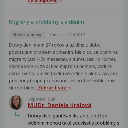
Celá odpověď
Migrény a problémy s viděním
Mozek a nervy
Kamila
22.4.2017
Dobry den, mam 27 rokov a uz dlhsiu dobu
pozorujem problem s videnim. Ide o to, ze trpim na
migreny (asi 1-2x mesacne), s aurou (asi 1x rocne).
Vsimla som si, ze aj ked migrenu nemam, vadi mi
ostre svetlo, umele (biele) osvetlenie alebo vyrazne
prechody (napr. pruhovane cierno-biele oblecenie,
cierno-biele...
Zobrazit více
Odpovídá lékař:
MUDr. Daniela Králová
Dobrý den, paní Kamilo, ano, obtíže s
viděním mohou také souviset s problémy s