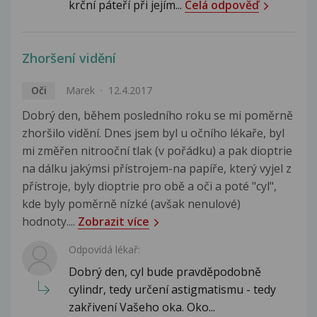
krční páteří při jejím...
Celá odpověď
Zhoršení vidění
Oči
Marek
12.4.2017
Dobrý den, během posledního roku se mi poměrně
zhoršilo vidění. Dnes jsem byl u očního lékaře, byl
mi změřen nitrooční tlak (v pořádku) a pak dioptrie
na dálku jakýmsi přístrojem-na papíře, který vyjel z
přístroje, byly dioptrie pro obě a oči a poté "cyl",
kde byly poměrně nízké (avšak nenulové)
hodnoty....
Zobrazit více
Odpovídá lékař:
Dobrý den, cyl bude pravděpodobně
cylindr, tedy určení astigmatismu - tedy
zakřivení Vašeho oka. Oko...