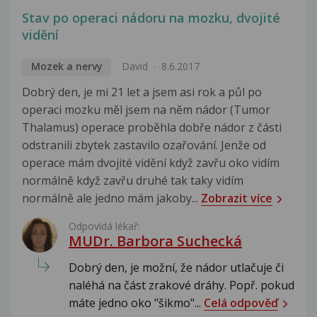
Stav po operaci nádoru na mozku, dvojité
vidění
Mozek a nervy
David
8.6.2017
Dobrý den, je mi 21 let a jsem asi rok a půl po
operaci mozku měl jsem na něm nádor (Tumor
Thalamus) operace proběhla dobře nádor z části
odstranili zbytek zastavilo ozařování. Jenže od
operace mám dvojité vidění když zavřu oko vidím
normálně když zavřu druhé tak taky vidím
normálně ale jedno mám jakoby...
Zobrazit více
Odpovídá lékař:
MUDr. Barbora Suchecká
Dobrý den, je možní, že nádor utlačuje či
naléhá na část zrakové dráhy. Popř. pokud
máte jedno oko "šikmo"...
Celá odpověď