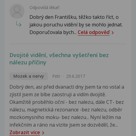
Odpovídá lékař:
Dobrý den Františku, těžko takto říct, o
jakou poruchu vidění by se mohlo jednat.
Doporučovala bych...
Celá odpověď
Dvojité vidění, všechna vyšetření bez
nálezu příčiny
Mozek a nervy
Petr
29.6.2017
Dobrý den, asi před dvanacti dny jsem ta no vstal a
zjistil jsem ze blbe zaostruji a vidím dvojitě.
Okamžitě proběhlo oční - bez nalezu, dále CT- bez
nálezu, magnetická rezonance -bez nalezu, odběr
mozkomysniho moku- bez nalezu... Nyní ležím na
infekčním a ráno na vizite jsem se dozvěděl, že...
Zobrazit více