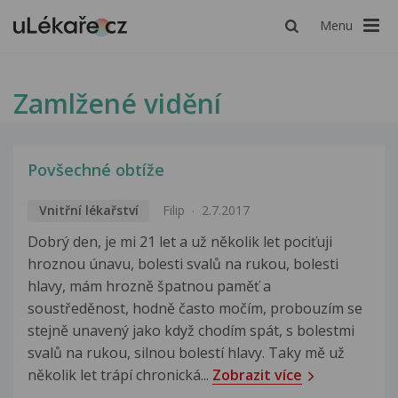
Menu
Zamlžené vidění
Povšechné obtíže
Vnitřní lékařství
Filip
2.7.2017
Dobrý den, je mi 21 let a už několik let pociťuji
hroznou únavu, bolesti svalů na rukou, bolesti
hlavy, mám hrozně špatnou paměť a
soustředěnost, hodně často močím, probouzím se
stejně unavený jako když chodím spát, s bolestmi
svalů na rukou, silnou bolestí hlavy. Taky mě už
několik let trápí chronická...
Zobrazit více