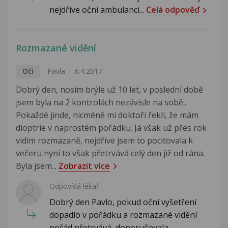
nejdříve oční ambulanci...
Celá odpověď
Rozmazané vidění
Oči
Pavla
6.4.2017
Dobrý den, nosím brýle už 10 let, v poslední době
jsem byla na 2 kontrolách nezávisle na sobě..
Pokaždé jinde, nicméně mi doktoři řekli, že mám
dioptrie v naprostém pořádku. Já však už přes rok
vidím rozmazaně, nejdříve jsem to pociťovala k
večeru nyní to však přetrvává celý den již od rána.
Byla jsem...
Zobrazit více
Odpovídá lékař:
Dobrý den Pavlo, pokud oční vyšetření
dopadlo v pořádku a rozmazané vidění
pořád přetrvává, doporučovala...