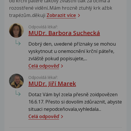
od krční pateře takový zvláštní tlak za očima a
rozostřené vidění..Mám hrozně ztuhlý krk ažbk
trapézům..děkuji
Zobrazit více
Odpovídá lékař:
MUDr. Barbora Suchecká
Dobrý den, uvedené příznaky se mohou
vyskytnout u onemocnění krční páteře,
zvláště pokud popisujete,...
Celá odpověď
Odpovídá lékař:
MUDr. Jiří Marek
Dotaz Vám byl zcela přesně zoidpovězen
16.6.17. Přesto si dovolím zdůraznit, abyste
situaci nepodceňovala,vyhledala...
Celá odpověď