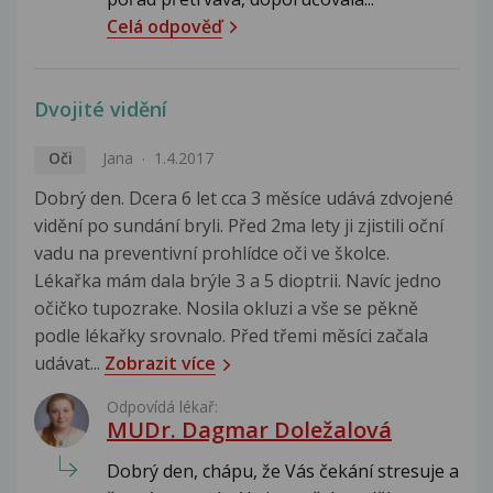
Celá odpověď
Dvojité vidění
Oči
Jana
1.4.2017
Dobrý den. Dcera 6 let cca 3 měsíce udává zdvojené
vidění po sundání bryli. Před 2ma lety ji zjistili oční
vadu na preventivní prohlídce oči ve školce.
Lékařka mám dala brýle 3 a 5 dioptrii. Navíc jedno
očičko tupozrake. Nosila okluzi a vše se pěkně
podle lékařky srovnalo. Před třemi měsíci začala
udávat...
Zobrazit více
Odpovídá lékař:
MUDr. Dagmar Doležalová
Dobrý den, chápu, že Vás čekání stresuje a