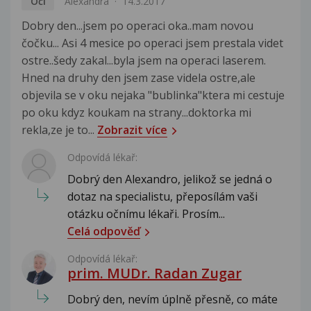
Oči
Alexandra
14.3.2017
Dobry den...jsem po operaci oka..mam novou
čočku... Asi 4 mesice po operaci jsem prestala videt
ostre..šedy zakal...byla jsem na operaci laserem.
Hned na druhy den jsem zase videla ostre,ale
objevila se v oku nejaka "bublinka"ktera mi cestuje
po oku kdyz koukam na strany...doktorka mi
rekla,ze je to...
Zobrazit více
Odpovídá lékař:
Dobrý den Alexandro, jelikož se jedná o
dotaz na specialistu, přeposílám vaši
otázku očnímu lékaři. Prosím...
Celá odpověď
Odpovídá lékař:
prim. MUDr. Radan Zugar
Dobrý den, nevím úplně přesně, co máte