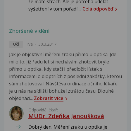
že máte strach. Ale je potřeba udělat
vyšetření v tom pořadí,...
Celá odpověď
Zhoršené vidění
Oči
Iva
30.3.2017
Jak je objektivní měření zraku přímo u optika. Jde
mi o to. Již řadu let si nechávám zhotovit brýle
přímo u optika, kdy stačí i předložit lístek s
informacemi o dioptriích z poslední zakázky, kterou
sám zhotovoval. Návštěva ordinace očního lékaře
je u nás na sídlišti bohužel ztrátou času. Dlouhé
objednací...
Zobrazit více
Odpovídá lékař:
MUDr. Zdeňka Janoušková
Dobrý den. Měření zraku u optika je