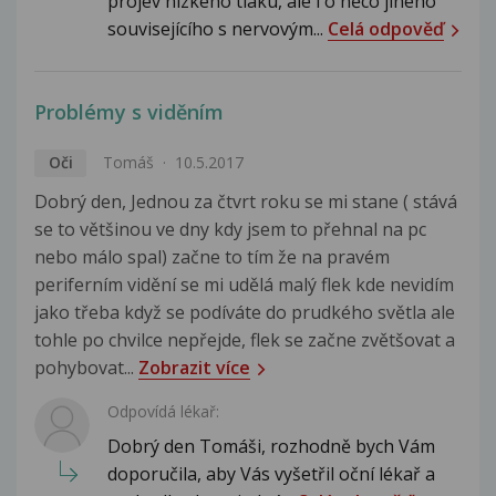
projev nízkého tlaku, ale i o něco jiného
souvisejícího s nervovým...
Celá odpověď
Problémy s viděním
Oči
Tomáš
10.5.2017
Dobrý den, Jednou za čtvrt roku se mi stane ( stává
se to většinou ve dny kdy jsem to přehnal na pc
nebo málo spal) začne to tím že na pravém
periferním vidění se mi udělá malý flek kde nevidím
jako třeba když se podíváte do prudkého světla ale
tohle po chvilce nepřejde, flek se začne zvětšovat a
pohybovat...
Zobrazit více
Odpovídá lékař:
Dobrý den Tomáši, rozhodně bych Vám
doporučila, aby Vás vyšetřil oční lékař a