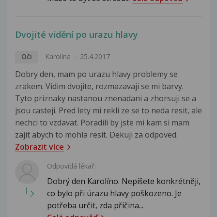
Dvojité vidění po urazu hlavy
Oči
Karolína
25.4.2017
Dobry den, mam po urazu hlavy problemy se
zrakem. Vidim dvojite, rozmazavaji se mi barvy.
Tyto priznaky nastanou znenadani a zhorsuji se a
jsou casteji. Pred lety mi rekli ze se to neda resit, ale
nechci to vzdavat. Poradili by jste mi kam si mam
zajit abych to mohla resit. Dekuji za odpoved.
Zobrazit více
Odpovídá lékař:
Dobrý den Karolíno. Nepíšete konkrétněji,
co bylo při úrazu hlavy poškozeno. Je
potřeba určit, zda příčina...