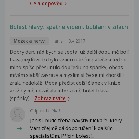
Celá odpověď
Bolest hlavy, špatné vidění, bublání v žilách
Mozek a nervy
Janis
8.4.2017
Dobrý den, rád bych se zeptal už delší dobu mě bolí
hava,nejdříve to bylo vzadu u krční páteře a teď se
mi to spíše přesunulo dopředu na spánky, občas
mívám slabší závratě a myslím si že se mi zhoršil i
zrak, nedokáží třeba přečíst delší článek v knize
aniž by mě nezačala intenzivně bolet hlava
(spánky)....
Zobrazit více
Odpovídá lékař:
Janisi, bude třeba navštívit lékaře, který
Vám zřejmě dá doporučení k dalším
specialistům. Příčin bolestí...