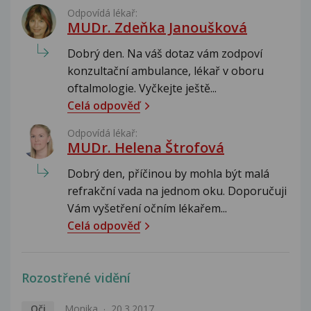
Odpovídá lékař:
MUDr. Zdeňka Janoušková
Dobrý den. Na váš dotaz vám zodpoví
konzultační ambulance, lékař v oboru
oftalmologie. Vyčkejte ještě...
Celá odpověď
Odpovídá lékař:
MUDr. Helena Štrofová
Dobrý den, příčinou by mohla být malá
refrakční vada na jednom oku. Doporučuji
Vám vyšetření očním lékařem...
Celá odpověď
Rozostřené vidění
Oči
Monika
20.3.2017