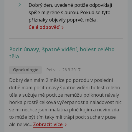
Dobrý den, uvedené potíže odpovídají
spíše migréně s aurou. Pokud se tyto
příznaky objevily poprvé, měla...
Celá odpověď
Pocit únavy, špatné vidění, bolest celého
těla
Gynekologie
Petra
26.3.2017
Dobrý den mám 2 měsíce po porodu v poslední
době mám pocit únavy špatné vidění bolest celého
těla a sužuje mě pocit ze nemůžu polknout návaly
horka prostě celková vyčerpanost a naladovost nic
se mi nechce jsem malatna plně kojím a nevím zda
to může být tím taky mě trápí pocit sucha v puse
ale nejvíc...
Zobrazit více