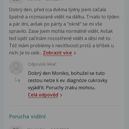
Dobrý den, před cca dvěma týdny jsem začala
špatně a rozmazaně vidět na dálku. Trvalo to týden
a pár dní, avšak po párty a "okně" se mi vše
spravilo. Zase jsem mohla normálně vidět. Avšak
teď opět začínám rozostřeně vidět a děsí mě to.
Též mám problémy s necitlivostí prstů a bříšek u
nich. Je to celé...
Zobrazit více
Odpovídá lékař:
Dobrý den Moniko, bohužel se tuto
cestou nelze k ev. diagnóze cukrovky
vyjádřit. Poruchy zraku mohou...
Celá odpověď
Porucha vidění