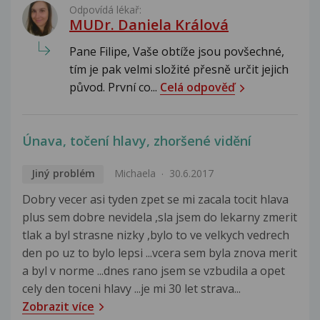
Odpovídá lékař:
MUDr. Daniela Králová
Pane Filipe, Vaše obtíže jsou povšechné,
tím je pak velmi složité přesně určit jejich
původ. První co...
Celá odpověď
Únava, točení hlavy, zhoršené vidění
Jiný problém
Michaela
30.6.2017
Dobry vecer asi tyden zpet se mi zacala tocit hlava
plus sem dobre nevidela ,sla jsem do lekarny zmerit
tlak a byl strasne nizky ,bylo to ve velkych vedrech
den po uz to bylo lepsi ...vcera sem byla znova merit
a byl v norme ...dnes rano jsem se vzbudila a opet
cely den toceni hlavy ...je mi 30 let strava...
Zobrazit více