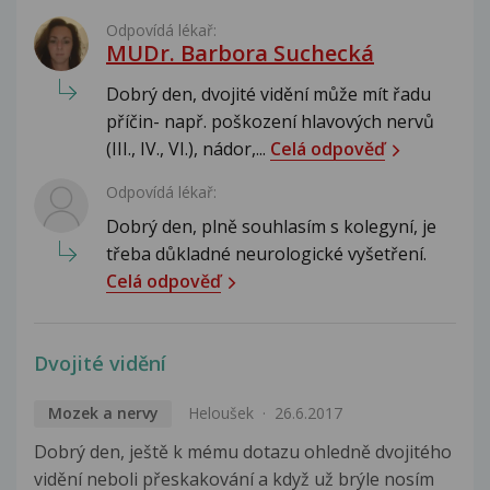
Odpovídá lékař:
MUDr. Barbora Suchecká
Dobrý den, dvojité vidění může mít řadu
příčin- např. poškození hlavových nervů
(III., IV., VI.), nádor,...
Celá odpověď
Odpovídá lékař:
Dobrý den, plně souhlasím s kolegyní, je
třeba důkladné neurologické vyšetření.
Celá odpověď
Dvojité vidění
Mozek a nervy
Heloušek
26.6.2017
Dobrý den, ještě k mému dotazu ohledně dvojitého
vidění neboli přeskakování a když už brýle nosím