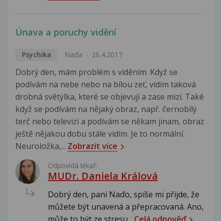
Únava a poruchy vidění
Psychika
Naďa
26.4.2017
Dobrý den, mám problém s viděním. Když se
podívám na nebe nebo na bílou zeť, vidím taková
drobná světýlka, které se objevují a zase mizí. Také
když se podívám na nějaký obraz, např. černobílý
terč nebo televizi a podívám se někam jinam, obraz
ještě nějakou dobu stále vidím. Je to normální.
Neuroložka,...
Zobrazit více
Odpovídá lékař:
MUDr. Daniela Králová
Dobrý den, paní Naďo, spíše mi přijde, že
můžete být unavená a přepracovaná. Ano,
může to být ze stresu...
Celá odpověď