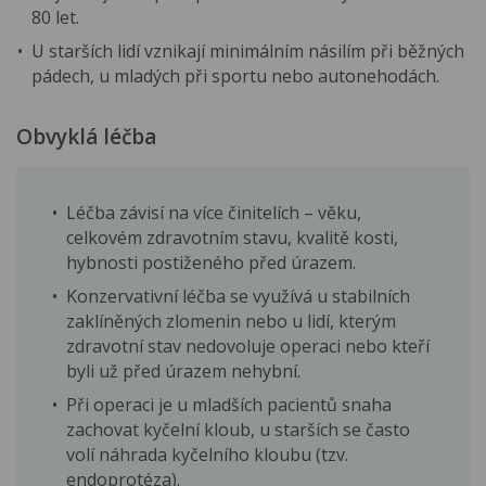
80 let.
U starších lidí vznikají minimálním násilím při běžných
pádech, u mladých při sportu nebo autonehodách.
Obvyklá léčba
Léčba závisí na více činitelích – věku,
celkovém zdravotním stavu, kvalitě kosti,
hybnosti postiženého před úrazem.
Konzervativní léčba se využívá u stabilních
zaklíněných zlomenin nebo u lidí, kterým
zdravotní stav nedovoluje operaci nebo kteří
byli už před úrazem nehybní.
Při operaci je u mladších pacientů snaha
zachovat kyčelní kloub, u starších se často
volí náhrada kyčelního kloubu (tzv.
endoprotéza).