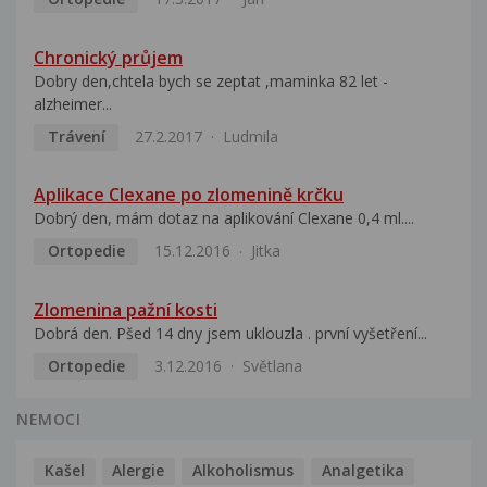
Chronický průjem
Dobry den,chtela bych se zeptat ,maminka 82 let -
alzheimer...
Trávení
27.2.2017
Ludmila
Aplikace Clexane po zlomenině krčku
Dobrý den, mám dotaz na aplikování Clexane 0,4 ml....
Ortopedie
15.12.2016
Jitka
Zlomenina pažní kosti
Dobrá den. Pšed 14 dny jsem uklouzla . první vyšetření...
Ortopedie
3.12.2016
Světlana
NEMOCI
Kašel
Alergie
Alkoholismus
Analgetika