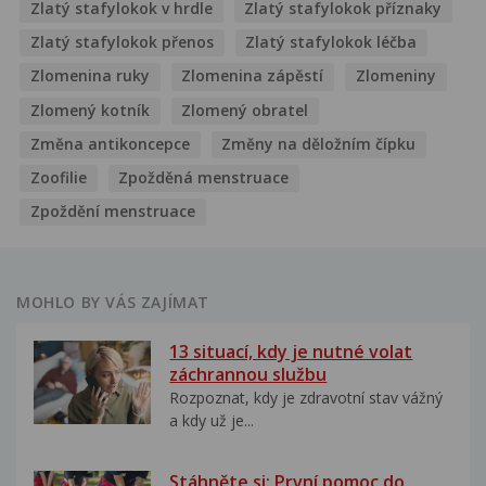
Zlatý stafylokok v hrdle
Zlatý stafylokok příznaky
Zlatý stafylokok přenos
Zlatý stafylokok léčba
Zlomenina ruky
Zlomenina zápěstí
Zlomeniny
Zlomený kotník
Zlomený obratel
Změna antikoncepce
Změny na děložním čípku
Zoofilie
Zpožděná menstruace
Zpoždění menstruace
MOHLO BY VÁS ZAJÍMAT
13 situací, kdy je nutné volat
záchrannou službu
Rozpoznat, kdy je zdravotní stav vážný
a kdy už je...
Stáhněte si: První pomoc do