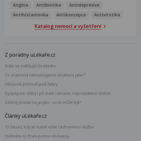
Angína
Antibiotika
Antidepresiva
Antihistaminika
Antikoncepce
Antivirotika
Katalog nemocí a vyšetření
Z poradny uLékaře.cz
Stále se zvětšující bradavka
Co znamená nehomogenní struktura jater?
Občasné píchnutí pod žebry
Dyspepsie: Větry i při malé námaze, nepravidelná stolice
Zelený povlak na jazyku - co to může být?
Články uLékaře.cz
13 situací, kdy je nutné volat záchrannou službu
Stáhněte si: První pomoc do kapsy