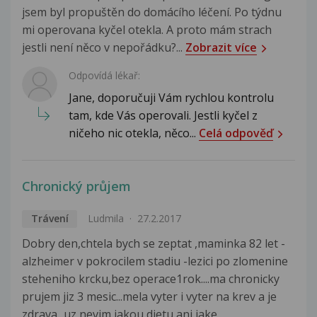
jsem byl propuštěn do domácího léčení. Po týdnu
mi operovana kyčel otekla. A proto mám strach
jestli není něco v nepořádku?...
Zobrazit více
Odpovídá lékař:
Jane, doporučuji Vám rychlou kontrolu
tam, kde Vás operovali. Jestli kyčel z
ničeho nic otekla, něco...
Celá odpověď
Chronický průjem
Trávení
Ludmila
27.2.2017
Dobry den,chtela bych se zeptat ,maminka 82 let -
alzheimer v pokrocilem stadiu -lezici po zlomenine
steheniho krcku,bez operace1rok....ma chronicky
prujem jiz 3 mesic...mela vyter i vyter na krev a je
zdrava...uz nevim jakou dietu ani jake