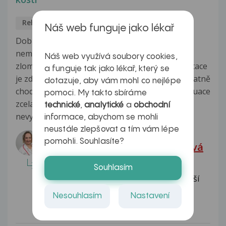
Rehabilitace
Marta
16.10.2016
Náš web funguje jako lékař
Dobrý den,maminka (76 let)je sedmý týden v
nemocnici(Thomajerova nemocnice v praze)po
Náš web využívá soubory cookies,
zlomenině krčku stehenní kosti.Vím že rehabilitace
a funguje tak jako lékař, který se
je zdlouhavá obzvláště když už před úrazem špatně
dotazuje, aby vám mohl co nejlépe
chodila a má potíže s pamětí čímž si vážnost situace
pomoci. My takto sbíráme
zcela neuvědomuje a sama moc aktivity
technické
,
analytické
a
obchodní
nevyvíjí.Rehabilitační...
Zobrazit více
informace, abychom se mohli
neustále zlepšovat a tím vám lépe
Odpovídá lékař:
pomohli. Souhlasíte?
mjr. MUDr. Denisa Gottvaldová
Dobrý den, na vaši otázku se těžko
Souhlasím
odpovídákdyž neznám celou situaci Vaší
maminky ani současný stav...
Nesouhlasím
Nastavení
Celá odpověď