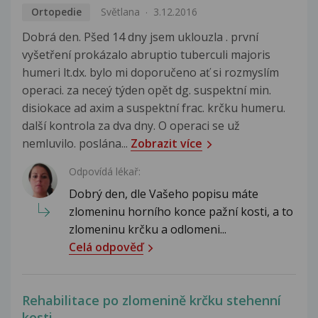
Ortopedie
Světlana
3.12.2016
Dobrá den. Pšed 14 dny jsem uklouzla . první
vyšetření prokázalo abruptio tuberculi majoris
humeri lt.dx. bylo mi doporučeno ať si rozmyslím
operaci. za neceý týden opět dg. suspektní min.
disiokace ad axim a suspektní frac. krčku humeru.
další kontrola za dva dny. O operaci se už
nemluvilo. poslána...
Zobrazit více
Odpovídá lékař:
Dobrý den, dle Vašeho popisu máte
zlomeninu horního konce pažní kosti, a to
zlomeninu krčku a odlomeni...
Celá odpověď
Rehabilitace po zlomenině krčku stehenní
kosti