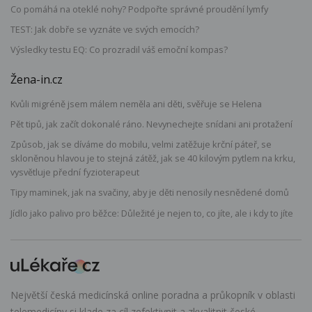
Co pomáhá na oteklé nohy? Podpořte správné proudění lymfy
TEST: Jak dobře se vyznáte ve svých emocích?
Výsledky testu EQ: Co prozradil váš emoční kompas?
Žena-in.cz
Kvůli migréně jsem málem neměla ani děti, svěřuje se Helena
Pět tipů, jak začít dokonalé ráno. Nevynechejte snídani ani protažení
Způsob, jak se díváme do mobilu, velmi zatěžuje krční páteř, se
skloněnou hlavou je to stejná zátěž, jak se 40 kilovým pytlem na krku,
vysvětluje přední fyzioterapeut
Tipy maminek, jak na svačiny, aby je děti nenosily nesnědené domů
Jídlo jako palivo pro běžce: Důležité je nejen to, co jíte, ale i kdy to jíte
Největší česká medicínská online poradna a průkopník v oblasti
telemedicíny si klade za cíl zefektivnit a zkvalitnit české