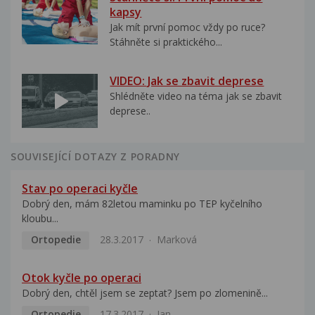
kapsy
Jak mít první pomoc vždy po ruce?
Stáhněte si praktického...
VIDEO: Jak se zbavit deprese
Shlédněte video na téma jak se zbavit
deprese..
SOUVISEJÍCÍ DOTAZY Z PORADNY
Stav po operaci kyčle
Dobrý den, mám 82letou maminku po TEP kyčelního
kloubu...
Ortopedie
28.3.2017
Marková
Otok kyčle po operaci
Dobrý den, chtěl jsem se zeptat? Jsem po zlomenině...
Ortopedie
17.3.2017
Jan