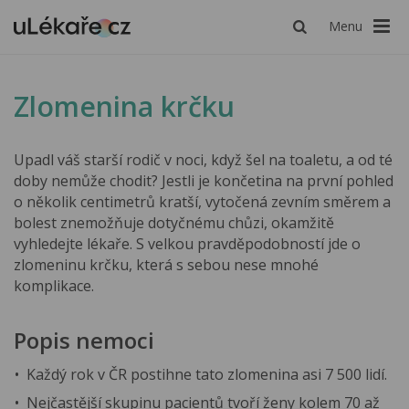
Menu
Zlomenina krčku
Upadl váš starší rodič v noci, když šel na toaletu, a od té
doby nemůže chodit? Jestli je končetina na první pohled
o několik centimetrů kratší, vytočená zevním směrem a
bolest znemožňuje dotyčnému chůzi, okamžitě
vyhledejte lékaře. S velkou pravděpodobností jde o
zlomeninu krčku, která s sebou nese mnohé
komplikace.
Popis nemoci
Každý rok v ČR postihne tato zlomenina asi 7 500 lidí.
Nejčastější skupinu pacientů tvoří ženy kolem 70 až