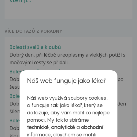
kteří ji...
VÍCE DOTAZŮ Z PORADNY
Bolesti svalů a kloubů
Dobrý den, při léčbě ureoplasmy a vleklých potíží s
močovými cesty se přidali...
Bolesti svalů a kloubů
Dobrý den, minulý týden jsem byla na kontrole po
Náš web funguje jako lékař
šestinedělí v trombotickém...
Bolesti svalů a kloubů
Náš web využívá soubory cookies,
Dobrý den,měla bych dotaz.Neustále mě každý den
a funguje tak jako lékař, který se
šíleně bolí všechny svaly a...
dotazuje, aby vám mohl co nejlépe
Bolesti svalu a kloubů
pomoci. My takto sbíráme
Dobrý den,již 2 měsíce mě sužují bolesti svalů a
technické
,
analytické
a
obchodní
informace, abychom se mohli
kloubů,je to taková ta mírná...