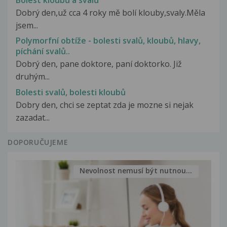
Bolest kloubů a svalů
Dobrý den,už cca 4 roky mě bolí klouby,svaly.Měla
jsem...
Polymorfní obtíže - bolesti svalů, kloubů, hlavy,
píchání svalů..
Dobrý den, pane doktore, paní doktorko. Již
druhým...
Bolesti svalů, bolesti kloubů
Dobry den, chci se zeptat zda je mozne si nejak
zazadat...
DOPORUČUJEME
Nevolnost nemusí být nutnou...