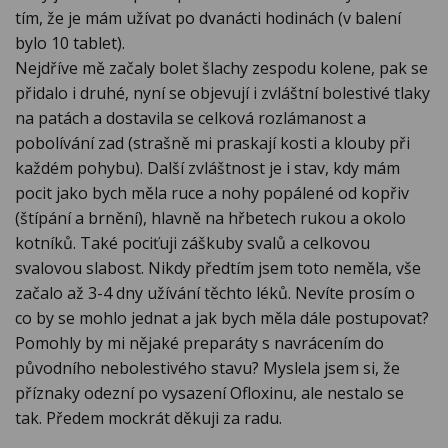
tím, že je mám užívat po dvanácti hodinách (v balení
bylo 10 tablet).
Nejdříve mě začaly bolet šlachy zespodu kolene, pak se
přidalo i druhé, nyní se objevují i zvláštní bolestivé tlaky
na patách a dostavila se celková rozlámanost a
pobolívání zad (strašně mi praskají kosti a klouby při
každém pohybu). Další zvláštnost je i stav, kdy mám
pocit jako bych měla ruce a nohy popálené od kopřiv
(štípání a brnění), hlavně na hřbetech rukou a okolo
kotníků. Také pociťuji záškuby svalů a celkovou
svalovou slabost. Nikdy předtím jsem toto neměla, vše
začalo až 3-4 dny užívání těchto léků. Nevíte prosím o
co by se mohlo jednat a jak bych měla dále postupovat?
Pomohly by mi nějaké preparáty s navrácením do
původního nebolestivého stavu? Myslela jsem si, že
příznaky odezní po vysazení Ofloxinu, ale nestalo se
tak. Předem mockrát děkuji za radu.