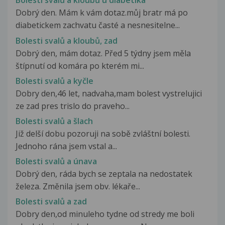
Bolesti svalů a kloubů u diabetika
Dobrý den. Mám k vám dotaz.můj bratr má po
diabetickem zachvatu časté a nesnesitelne...
Bolesti svalů a kloubů, zad
Dobrý den, mám dotaz. Před 5 týdny jsem měla
štípnutí od komára po kterém mi...
Bolesti svalů a kyčle
Dobry den,46 let, nadvaha,mam bolest vystrelujici
ze zad pres trislo do praveho...
Bolesti svalů a šlach
Již delší dobu pozoruji na sobě zvláštní bolesti.
Jednoho rána jsem vstal a...
Bolesti svalů a únava
Dobrý den, ráda bych se zeptala na nedostatek
železa. Změnila jsem obv. lékaře...
Bolesti svalů a zad
Dobry den,od minuleho tydne od stredy me boli