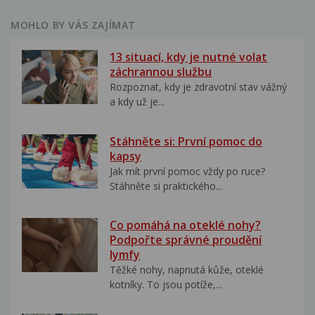
MOHLO BY VÁS ZAJÍMAT
13 situací, kdy je nutné volat
záchrannou službu
Rozpoznat, kdy je zdravotní stav vážný
a kdy už je...
Stáhněte si: První pomoc do
kapsy
Jak mít první pomoc vždy po ruce?
Stáhněte si praktického...
Co pomáhá na oteklé nohy?
Podpořte správné proudění
lymfy
Těžké nohy, napnutá kůže, oteklé
kotníky. To jsou potíže,...