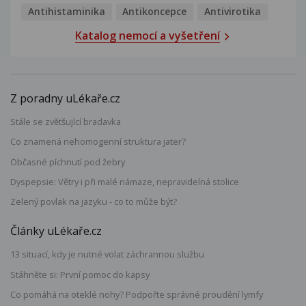
Antihistaminika
Antikoncepce
Antivirotika
Katalog nemocí a vyšetření
Z poradny uLékaře.cz
Stále se zvětšující bradavka
Co znamená nehomogenní struktura jater?
Občasné píchnutí pod žebry
Dyspepsie: Větry i při malé námaze, nepravidelná stolice
Zelený povlak na jazyku - co to může být?
Články uLékaře.cz
13 situací, kdy je nutné volat záchrannou službu
Stáhněte si: První pomoc do kapsy
Co pomáhá na oteklé nohy? Podpořte správné proudění lymfy