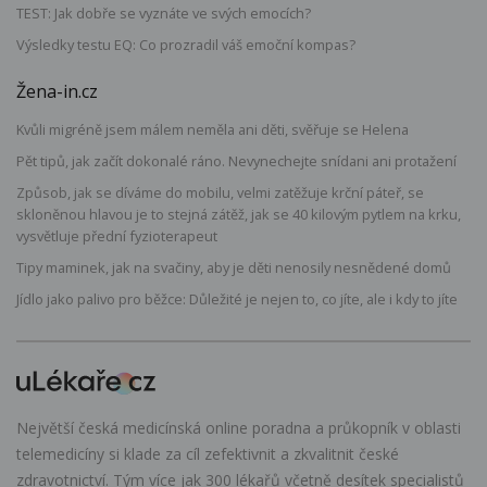
TEST: Jak dobře se vyznáte ve svých emocích?
Výsledky testu EQ: Co prozradil váš emoční kompas?
Žena-in.cz
Kvůli migréně jsem málem neměla ani děti, svěřuje se Helena
Pět tipů, jak začít dokonalé ráno. Nevynechejte snídani ani protažení
Způsob, jak se díváme do mobilu, velmi zatěžuje krční páteř, se
skloněnou hlavou je to stejná zátěž, jak se 40 kilovým pytlem na krku,
vysvětluje přední fyzioterapeut
Tipy maminek, jak na svačiny, aby je děti nenosily nesnědené domů
Jídlo jako palivo pro běžce: Důležité je nejen to, co jíte, ale i kdy to jíte
Největší česká medicínská online poradna a průkopník v oblasti
telemedicíny si klade za cíl zefektivnit a zkvalitnit české
zdravotnictví. Tým více jak 300 lékařů včetně desítek specialistů