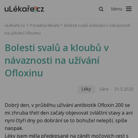
Menu
uLékaře.cz
Poradna lékaře
Bolesti svalů a kloubů v návaznosti
na užívání Ofloxinu
Bolesti svalů a kloubů v
návaznosti na užívání
Ofloxinu
Léky
Sára
31.5.2020
Dobrý den, v průběhu užívání antibiotik Ofloxin 200 se
mi zhruba třetí den začaly objevovat zvláštní stavy a ani
nyní čtyři dny po dobrání se to bohužel nelepší, spíše
naopak.
Léky jsem měla předepsané na zánět močových cest s