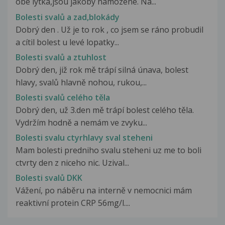
obe lytka,jsou jakoby namozene. Na...
Bolesti svalů a zad,blokády
Dobrý den . Už je to rok , co jsem se ráno probudil
a cítil bolest u levé lopatky...
Bolesti svalů a ztuhlost
Dobrý den, již rok mě trápí silná únava, bolest
hlavy, svalů hlavně nohou, rukou,...
Bolesti svalů celého těla
Dobrý den, už 3.den mě trápí bolest celého těla.
Vydržím hodně a nemám ve zvyku...
Bolesti svalu ctyrhlavy sval steheni
Mam bolesti predniho svalu steheni uz me to boli
ctvrty den z niceho nic. Uzival...
Bolesti svalů DKK
Vážení, po náběru na interně v nemocnici mám
reaktivní protein CRP 56mg/l....