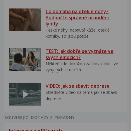
Co pomáhá na oteklé nohy?
Podpořte správné proudění
lymfy
Těžké nohy, napnutá kůže, oteklé
kotníky. To jsou potíže,...
TEST: Jak dobře se vyznáte ve
svých emocích?
Někteří lidé dokážou zachovat klid i ve
vypjatých situacích....
VIDEO: Jak se zbavit deprese
Shlédněte video na téma jak se zbavit
deprese..
SOUVISEJÍCÍ DOTAZY Z PORADNY
Informace o HPV virech