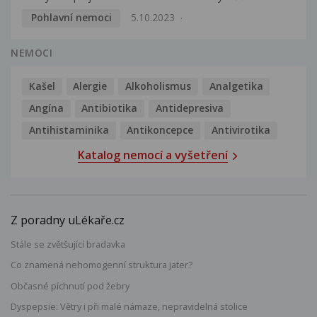
Pohlavní nemoci
5.10.2023
NEMOCI
Kašel
Alergie
Alkoholismus
Analgetika
Angína
Antibiotika
Antidepresiva
Antihistaminika
Antikoncepce
Antivirotika
Katalog nemocí a vyšetření
Z poradny uLékaře.cz
Stále se zvětšující bradavka
Co znamená nehomogenní struktura jater?
Občasné píchnutí pod žebry
Dyspepsie: Větry i při malé námaze, nepravidelná stolice