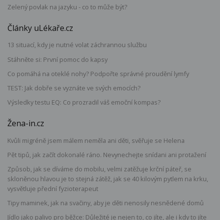
Zelený povlak na jazyku - co to může být?
Články uLékaře.cz
13 situací, kdy je nutné volat záchrannou službu
Stáhněte si: První pomoc do kapsy
Co pomáhá na oteklé nohy? Podpořte správné proudění lymfy
TEST: Jak dobře se vyznáte ve svých emocích?
Výsledky testu EQ: Co prozradil váš emoční kompas?
Žena-in.cz
Kvůli migréně jsem málem neměla ani děti, svěřuje se Helena
Pět tipů, jak začít dokonalé ráno. Nevynechejte snídani ani protažení
Způsob, jak se díváme do mobilu, velmi zatěžuje krční páteř, se
skloněnou hlavou je to stejná zátěž, jak se 40 kilovým pytlem na krku,
vysvětluje přední fyzioterapeut
Tipy maminek, jak na svačiny, aby je děti nenosily nesnědené domů
Jídlo jako palivo pro běžce: Důležité je nejen to, co jíte, ale i kdy to jíte