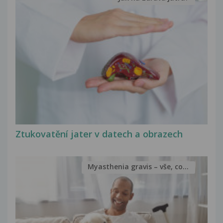
Ztukovatění jater v datech a obrazech
Myasthenia gravis – vše, co...