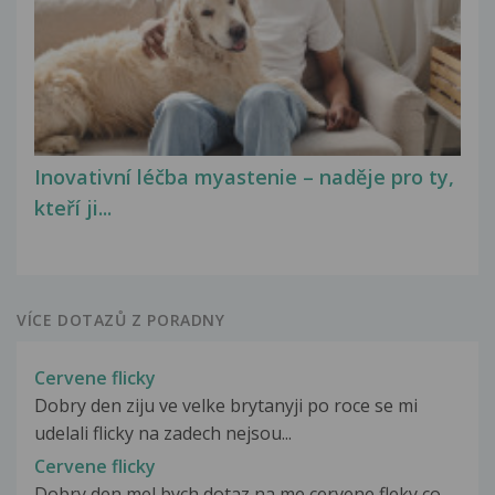
Inovativní léčba myastenie – naděje pro ty,
kteří ji...
VÍCE DOTAZŮ Z PORADNY
Cervene flicky
Dobry den ziju ve velke brytanyji po roce se mi
udelali flicky na zadech nejsou...
Cervene flicky
Dobry den mel bych dotaz na me cervene fleky co