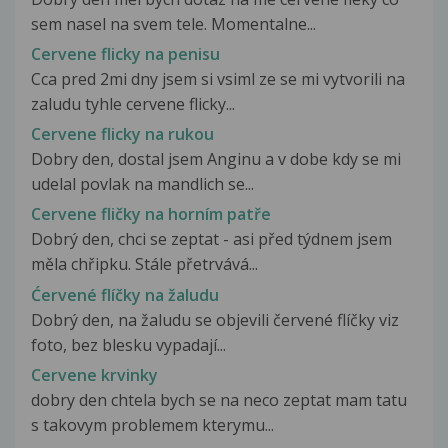
sem nasel na svem tele. Momentalne...
Cervene flicky na penisu
Cca pred 2mi dny jsem si vsiml ze se mi vytvorili na
zaludu tyhle cervene flicky...
Cervene flicky na rukou
Dobry den, dostal jsem Anginu a v dobe kdy se mi
udelal povlak na mandlich se...
Cervene fličky na horním patře
Dobrý den, chci se zeptat - asi před týdnem jsem
měla chřipku. Stále přetrvává...
Ćervené flíčky na žaludu
Dobrý den, na žaludu se objevili červené flíčky viz
foto, bez blesku vypadají...
Cervene krvinky
dobry den chtela bych se na neco zeptat mam tatu
s takovym problemem kterymu...