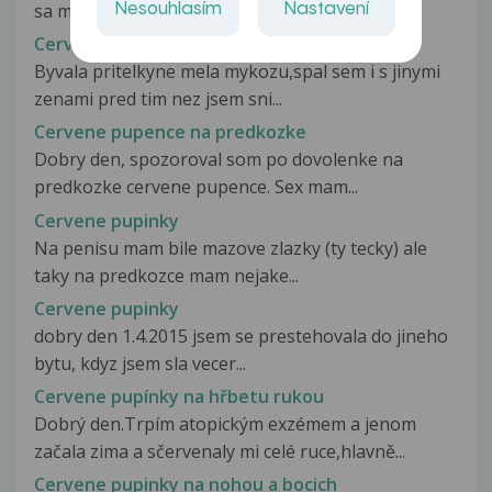
sa mi vytvorili pluzgiere na...
Nesouhlasím
Nastavení
Cervene pote bile pupinky na zaludu
Byvala pritelkyne mela mykozu,spal sem i s jinymi
zenami pred tim nez jsem sni...
Cervene pupence na predkozke
Dobry den, spozoroval som po dovolenke na
predkozke cervene pupence. Sex mam...
Cervene pupinky
Na penisu mam bile mazove zlazky (ty tecky) ale
taky na predkozce mam nejake...
Cervene pupinky
dobry den 1.4.2015 jsem se prestehovala do jineho
bytu, kdyz jsem sla vecer...
Cervene pupínky na hřbetu rukou
Dobrý den.Trpím atopickým exzémem a jenom
začala zima a sčervenaly mi celé ruce,hlavně...
Cervene pupinky na nohou a bocich