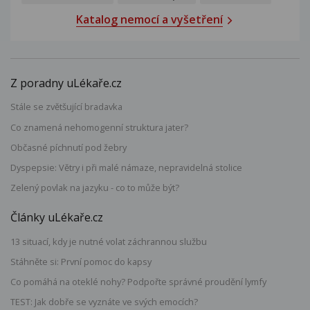
Katalog nemocí a vyšetření
Z poradny uLékaře.cz
Stále se zvětšující bradavka
Co znamená nehomogenní struktura jater?
Občasné píchnutí pod žebry
Dyspepsie: Větry i při malé námaze, nepravidelná stolice
Zelený povlak na jazyku - co to může být?
Články uLékaře.cz
13 situací, kdy je nutné volat záchrannou službu
Stáhněte si: První pomoc do kapsy
Co pomáhá na oteklé nohy? Podpořte správné proudění lymfy
TEST: Jak dobře se vyznáte ve svých emocích?