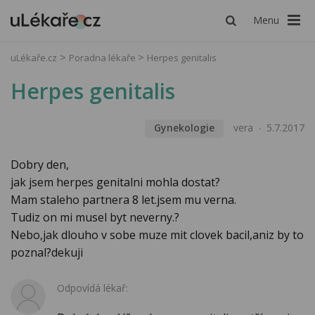
Menu
uLékaře.cz
Poradna lékaře
Herpes genitalis
Herpes genitalis
Gynekologie
vera
5.7.2017
Dobry den,
jak jsem herpes genitalni mohla dostat?
Mam staleho partnera 8 let.jsem mu verna.
Tudiz on mi musel byt neverny.?
Nebo,jak dlouho v sobe muze mit clovek bacil,aniz by to
poznal?dekuji
Odpovídá lékař: