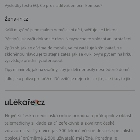
Výsledky testu EQ: Co prozradil váš emoční kompas?
Žena-in.cz
Kvůli migréně jsem málem neměla ani děti, svěřuje se Helena
Pět tipů, jak začít dokonalé ráno. Nevynechejte snídani ani protažení
Způsob, jak se díváme do mobilu, velmi zatěžuje krční páteř, se
skloněnou hlavou je to stejná zátěž, jak se 40 kilovým pytlem na krku,
vysvětluje přední fyzioterapeut
Tipy maminek, jak na svačiny, aby je děti nenosily nesnědené domů
Jídlo jako palivo pro běžce: Důležité je nejen to, co jíte, ale i kdy to jíte
Největší česká medicínská online poradna a průkopník v oblasti
telemedicíny si klade za cíl zefektivnit a zkvalitnit české
zdravotnictví. Tým více jak 300 lékařů včetně desítek specialistů
obslouží průměrně 2 500 uživatelů měsíčně. Poradna je