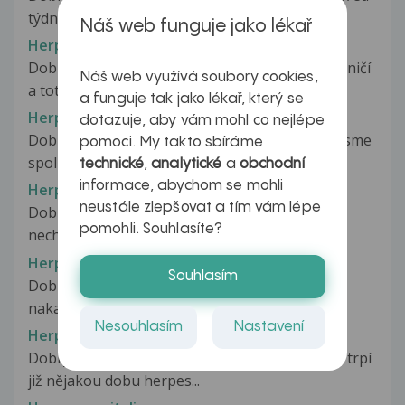
týdnem začaly objevovat svědivé...
Náš web funguje jako lékař
Herpes genitalis
Dobrý den pracuji jako montážní dělník v zahraničí
Náš web využívá soubory cookies,
a toto se mi udělalo na...
a funguje tak jako lékař, který se
Herpes genitalis
dotazuje, aby vám mohl co nejlépe
Dobrý den, i přesto že má manželka opar, tak jsme
pomoci. My takto sbíráme
spolu provozovali orální sex,...
technické
,
analytické
a
obchodní
informace, abychom se mohli
Herpes genitalis
neustále zlepšovat a tím vám lépe
Dobrý den, mám již týden problém. Měla sem
pomohli. Souhlasíte?
nechráněný pohlavní styk se svým...
Herpes genitalis
Souhlasím
Dobrý den, přibližně před půl rokem jsem se
nakazila virem herpes genitalis...
Nesouhlasím
Nastavení
Herpes genitalis
Dobrý den, chtěl bych se Vás zeptat. Partnerka trpí
již nějakou dobu herpes...