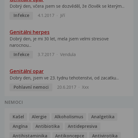
Dobrý den, včera jsem se dozvěděl, že člověk se kterým...
Infekce
4.1.2017
Jiří
Genitálni herpes
Dobrý den, je mi 30 let, mela jsem velmi stresove
narocnou...
Infekce
3.7.2017
Vendula
Genitální opar
Dobry den, jsem ve 23. tydnu tehotenstvi, od zacatku...
Pohlavní nemoci
20.6.2017
Xxx
NEMOCI
Kašel
Alergie
Alkoholismus
Analgetika
Angína
Antibiotika
Antidepresiva
Antihistaminika
Antikoncepce
Antivirotika