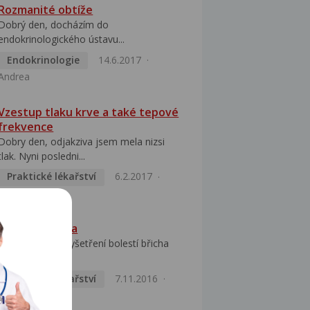
Rozmanité obtíže
Dobrý den, docházím do
endokrinologického ústavu...
Endokrinologie
14.6.2017
Andrea
Vzestup tlaku krve a také tepové
frekvence
Dobry den, odjakziva jsem mela nizsi
tlak. Nyni posledni...
Praktické lékařství
6.2.2017
Michaela
Zvětšená játra
Dobrý den, při vyšetření bolestí břicha
(podle zjištění...
Praktické lékařství
7.11.2016
Jan