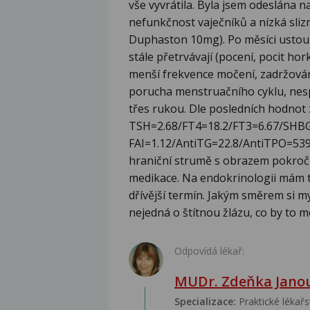
vše vyvrátila. Byla jsem odeslána n
nefunkčnost vaječníků a nízká sli
Duphaston 10mg). Po měsíci ustoup
stále přetrvávají (pocení, pocit hor
menší frekvence močení, zadržován
porucha menstruačního cyklu, nesp
třes rukou. Dle posledních hodnot 
TSH=2.68/FT4=18.2/FT3=6.67/SHBG
FAI=1.12/AntiTG=22.8/AntiTPO=539,3
hraniční strumě s obrazem pokročil
medikace. Na endokrinologii mám t
dřívější termín. Jakým směrem si my
nejedná o štítnou žlázu, co by to 
Odpovídá lékař:
MUDr. Zdeňka Jano
Specializace:
Praktické lékařs