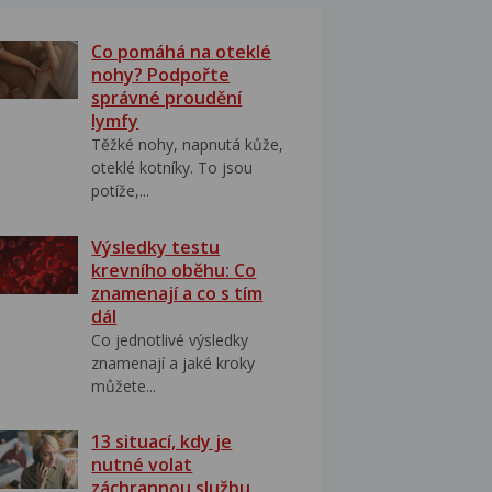
Co pomáhá na oteklé
nohy? Podpořte
správné proudění
lymfy
Těžké nohy, napnutá kůže,
oteklé kotníky. To jsou
potíže,...
Výsledky testu
krevního oběhu: Co
znamenají a co s tím
dál
Co jednotlivé výsledky
znamenají a jaké kroky
můžete...
13 situací, kdy je
nutné volat
záchrannou službu