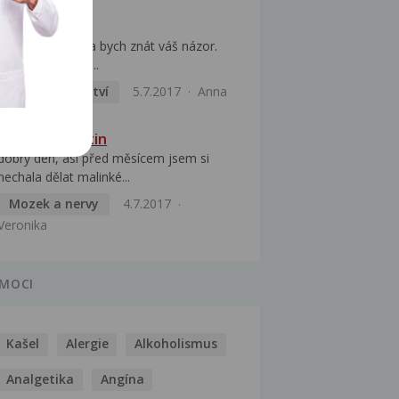
Tachykardie
Dobrý den,chtěla bych znát váš názor.
Jsem po operaci...
Vnitřní lékařství
5.7.2017
Anna
Brnění končetin
dobrý den, asi před měsícem jsem si
nechala dělat malinké...
Mozek a nervy
4.7.2017
Veronika
MOCI
Kašel
Alergie
Alkoholismus
Analgetika
Angína