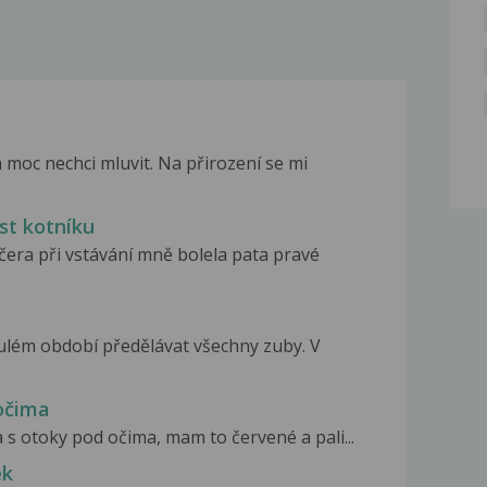
oc nechci mluvit. Na přirození se mi
st kotníku
včera při vstávání mně bolela pata pravé
nulém období předělávat všechny zuby. V
 očima
 s otoky pod očima, mam to červené a pali...
ek