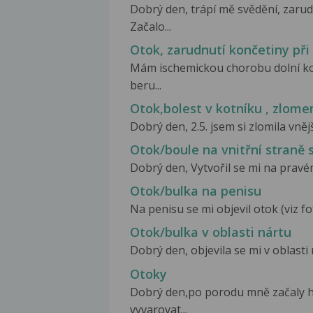
Dobrý den, trápí mě svědění, zarudl
Začalo...
Otok, zarudnutí končetiny při
Mám ischemickou chorobu dolní ko
beru...
Otok,bolest v kotníku , zlome
Dobrý den, 2.5. jsem si zlomila vněj
Otok/boule na vnitřní straně 
Dobrý den, Vytvořil se mi na pravé
Otok/bulka na penisu
Na penisu se mi objevil otok (viz fot
Otok/bulka v oblasti nártu
Dobrý den, objevila se mi v oblasti n
Otoky
Dobrý den,po porodu mně začaly 
vyvarovat...