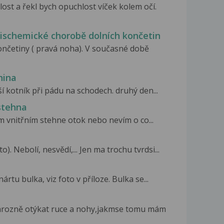
ost a řekl bych opuchlost víček kolem očí.
 ischemické chorobě dolních končetin
nčetiny ( pravá noha). V současné době
nina
ší kotník při pádu na schodech. druhý den...
stehna
m vnitřním stehne otok nebo nevím o co...
o). Nebolí, nesvědí,... Jen ma trochu tvrdsi...
ártu bulka, viz foto v příloze. Bulka se...
hrozně otýkat ruce a nohy,jakmse tomu mám