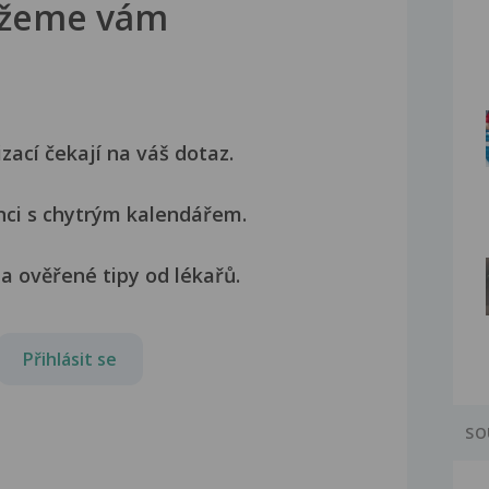
žeme vám
izací čekají na váš dotaz.
nci s chytrým kalendářem.
a ověřené tipy od lékařů.
Přihlásit se
SO