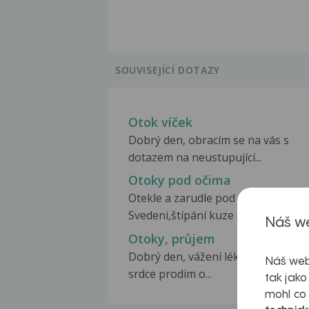
SOUVISEJÍCÍ DOTAZY
Otok víček
Dobrý den, obracím se na vás s
dotazem na neustupující...
Otoky pod očima
Otekle a zarudle pod očima
Svedeni,štípání kuze a otok...
Náš we
Otoky, průjem
Dobrý den, vážení lékaři, Z celého
Náš web
srdce prodim o...
tak jako
mohl co