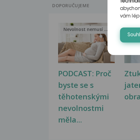
technick
DOPORUČUJEME
abychom
vám lép
Nevolnost nemusí být nutnou...
Jak 
Souh
PODCAST: Proč
Ztu
byste se s
jate
těhotenskými
obr
nevolnostmi
měla...