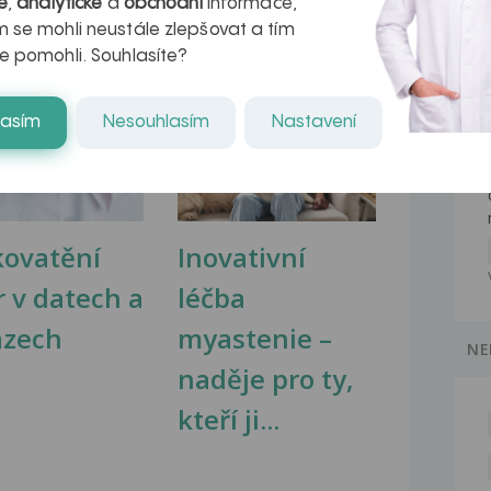
é
,
analytické
a
obchodní
informace,
 se mohli neustále zlepšovat a tím
e pomohli. Souhlasíte?
na zdravá játra?
Myasthenia gravis – vše, co...
lasím
Nesouhlasím
Nastavení
kovatění
Inovativní
r v datech a
léčba
azech
myastenie –
NE
naděje pro ty,
kteří ji...