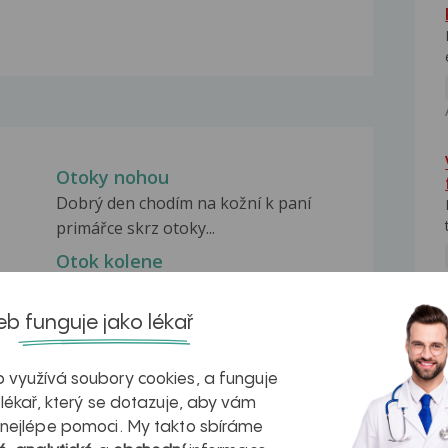
Otoky nohou
Dobrý den chodím na kožní k paní
primářce skrz otoky...
Otok kolene
Dobrý den pane doktore. Prosím o
radu. Před ca. 4 týdny...
b funguje jako lékař
Otok kolene
Dobrý den, už měsíc mám otok
 využívá soubory cookies, a funguje
kolene. Bolest je celkem...
 lékař, který se dotazuje, aby vám
 nejlépe pomoci. My takto sbíráme