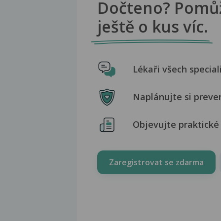
Dočteno? Pomů
ještě o kus víc.
Lékaři všech special
Naplánujte si preve
Objevujte praktické 
Zaregistrovat se zdarma