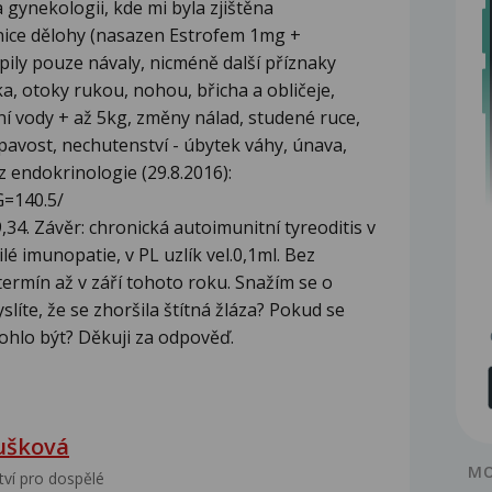
a gynekologii, kde mi byla zjištěna
znice dělohy (nasazen Estrofem 1mg +
ily pouze návaly, nicméně další příznaky
ka, otoky rukou, nohou, břicha a obličeje,
í vody + až 5kg, změny nálad, studené ruce,
avost, nechutenství - úbytek váhy, únava,
z endokrinologie (29.8.2016):
=140.5/
4. Závěr: chronická autoimunitní tyreoditis v
é imunopatie, v PL uzlík vel.0,1ml. Bez
ermín až v září tohoto roku. Snažím se o
slíte, že se zhoršila štítná žláza? Pokud se
mohlo být? Děkuji za odpověď.
ušková
MO
tví pro dospělé