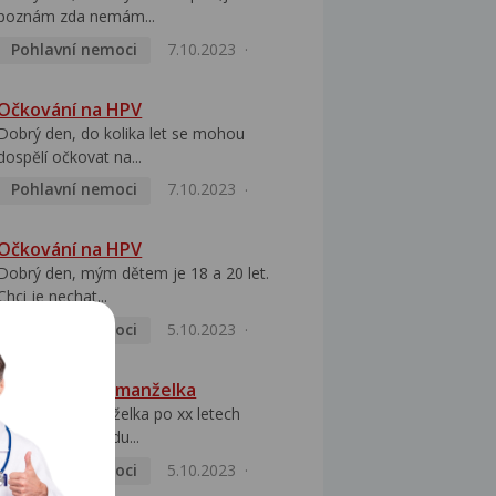
poznám zda nemám...
Pohlavní nemoci
7.10.2023
Očkování na HPV
Dobrý den, do kolika let se mohou
dospělí očkovat na...
Pohlavní nemoci
7.10.2023
Očkování na HPV
Dobrý den, mým dětem je 18 a 20 let.
Chci je nechat...
Pohlavní nemoci
5.10.2023
HPV pozitivní manželka
Dobrý den, manželka po xx letech
přivezla z Východu...
Pohlavní nemoci
5.10.2023