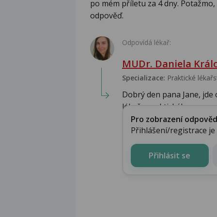
po mém příletu za 4 dny. Potažmo, zd
odpověď.
Odpovídá lékař:
MUDr. Daniela Král
Specializace:
Praktické lékařs
Dobrý den pana Jane, jde 
lékaře praktického ...
Pro zobrazení odpovědi 
Přihlášení/registrace j
Přihlásit se