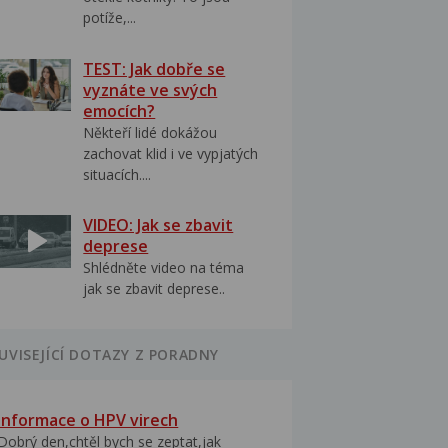
potíže,...
TEST: Jak dobře se
vyznáte ve svých
emocích?
Někteří lidé dokážou
zachovat klid i ve vypjatých
situacích....
VIDEO: Jak se zbavit
deprese
Shlédněte video na téma
jak se zbavit deprese..
UVISEJÍCÍ DOTAZY Z PORADNY
Informace o HPV virech
Dobrý den,chtěl bych se zeptat,jak