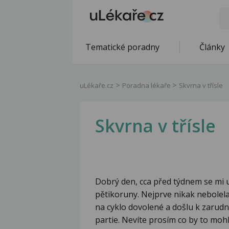
Tematické poradny
Články
uLékaře.cz
Poradna lékaře
Skvrna v třísle
Skvrna v třísle
Dobrý den, cca před týdnem se mi ud
pětikoruny. Nejprve nikak nebolela
na cyklo dovolené a došlu k zarudnu
partie. Nevíte prosím co by to mohl