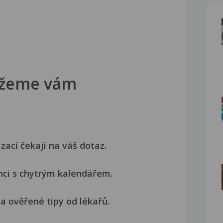
žeme vám
izací čekají na váš dotaz.
nci s chytrým kalendářem.
a ověřené tipy od lékařů.