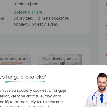
tréninku jsem...
Bolest v třísle
vém
Dobrý den. Trpím na občasnou
pichlavou bolest v levém...
na zdravá játra?
Myasthenia gravis – vše, co...
b funguje jako lékař
kovatění
Inovativní
 využívá soubory cookies, a funguje
 lékař, který se dotazuje, aby vám
r v datech a
léčba
 nejlépe pomoci. My takto sbíráme