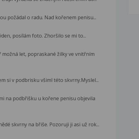
tou požádal o radu. Nad kořenem penisu...
týden, posílám foto. Zhoršilo se mi to...
 možná let, popraskané žilky ve vnitřním
 si v podbrisku všiml této skvrny.Myslel...
i na podbřišku u kořene penisu objevila
 skvrny na břiše. Pozoruji ji asi už rok...