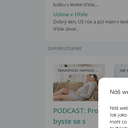
bulku v levém třísle,...
Uzlina v třísle
Dobrý den, Už rok a půl mám v le
třísle útvar...
DOPORUČUJEME
Nevolnost nemusí být nutnou...
Jak 
Náš we
PODCAST: Proč
Ztu
Náš web
tak jako
byste se s
jate
mohl co