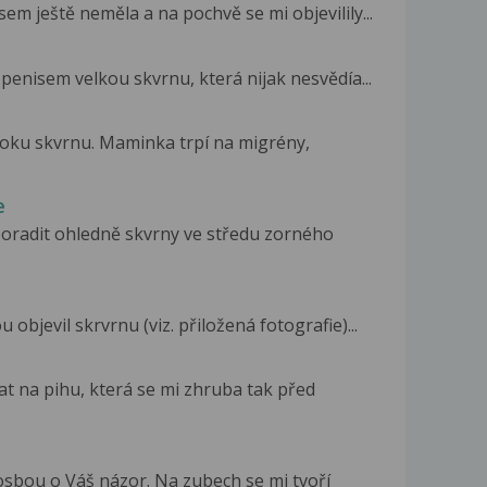
sem ještě neměla a na pochvě se mi objevilily...
enisem velkou skvrnu, která nijak nesvědía...
 oku skvrnu. Maminka trpí na migrény,
e
poradit ohledně skvrny ve středu zorného
objevil skrvrnu (viz. přiložená fotografie)...
at na pihu, která se mi zhruba tak před
osbou o Váš názor. Na zubech se mi tvoří