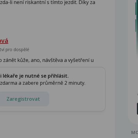
a-li není riskantní s tímto jezdit. Díky za
ová
tví pro dospělé
o zánět kůže, ano, návštěva a vyšetření u
lékaře je nutné se přihlásit.
e zdarma a zabere průměrně 2 minuty.
Zaregistrovat
MO