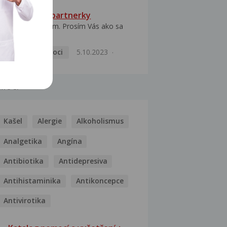
HPV typ 52 u partnerky
Dobrý deň prajem. Prosím Vás ako sa
dá vyliečiť vírus...
Pohlavní nemoci
5.10.2023
MOCI
Kašel
Alergie
Alkoholismus
Analgetika
Angína
Antibiotika
Antidepresiva
Antihistaminika
Antikoncepce
Antivirotika