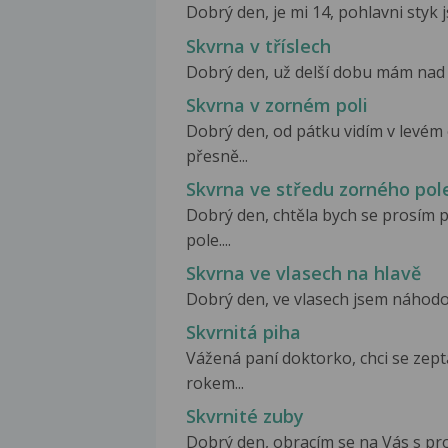
Dobrý den, je mi 14, pohlavni styk j
Skvrna v tříslech
Dobrý den, už delší dobu mám nad p
Skvrna v zorném poli
Dobrý den, od pátku vidím v levém
přesně...
Skvrna ve středu zorného pol
Dobrý den, chtěla bych se prosím 
pole....
Skvrna ve vlasech na hlavě
Dobrý den, ve vlasech jsem náhodou 
Skvrnitá piha
Vážená paní doktorko, chci se zept
rokem...
Skvrnité zuby
Dobrý den, obracím se na Vás s pr