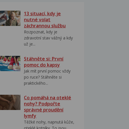
13 situací, kdy je
nutné volat
záchrannou službu
Rozpoznat, kdy je
zdravotní stav vážný a kdy
už je...
Stáhněte si: První
pomoc do kapsy
Jak mít první pomoc vždy
po ruce? Stáhněte si
praktického...
Co pomáhá na oteklé
nohy? Podpořte
správné proudění
lymfy
Těžké nohy, napnutá kůže,
oteklé kotníky. To jsou