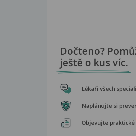
Dočteno? Pomů
ještě o kus víc.
Lékaři všech special
Naplánujte si preve
Objevujte praktické 