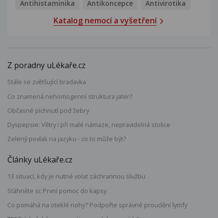
Antihistaminika
Antikoncepce
Antivirotika
Katalog nemocí a vyšetření
Z poradny uLékaře.cz
Stále se zvětšující bradavka
Co znamená nehomogenní struktura jater?
Občasné píchnutí pod žebry
Dyspepsie: Větry i při malé námaze, nepravidelná stolice
Zelený povlak na jazyku - co to může být?
Články uLékaře.cz
13 situací, kdy je nutné volat záchrannou službu
Stáhněte si: První pomoc do kapsy
Co pomáhá na oteklé nohy? Podpořte správné proudění lymfy