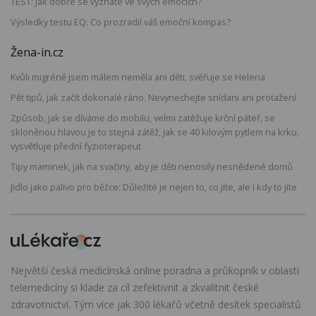
TEST: Jak dobře se vyznáte ve svých emocích?
Výsledky testu EQ: Co prozradil váš emoční kompas?
Žena-in.cz
Kvůli migréně jsem málem neměla ani děti, svěřuje se Helena
Pět tipů, jak začít dokonalé ráno. Nevynechejte snídani ani protažení
Způsob, jak se díváme do mobilu, velmi zatěžuje krční páteř, se
skloněnou hlavou je to stejná zátěž, jak se 40 kilovým pytlem na krku,
vysvětluje přední fyzioterapeut
Tipy maminek, jak na svačiny, aby je děti nenosily nesnědené domů
Jídlo jako palivo pro běžce: Důležité je nejen to, co jíte, ale i kdy to jíte
Největší česká medicínská online poradna a průkopník v oblasti
telemedicíny si klade za cíl zefektivnit a zkvalitnit české
zdravotnictví. Tým více jak 300 lékařů včetně desítek specialistů