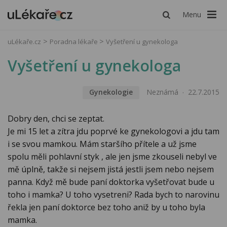
Menu
uLékaře.cz
Poradna lékaře
Vyšetření u gynekologa
Vyšetření u gynekologa
Gynekologie
Neznámá
22.7.2015
Dobry den, chci se zeptat.
Je mi 15 let a zítra jdu poprvé ke gynekologovi a jdu tam
i se svou mamkou. Mám staršího přítele a už jsme
spolu měli pohlavní styk , ale jen jsme zkouseli nebyl ve
mě úplně, takže si nejsem jistá jestli jsem nebo nejsem
panna. Když mě bude paní doktorka vyšetřovat bude u
toho i mamka? U toho vysetreni? Rada bych to narovinu
řekla jen paní doktorce bez toho aniž by u toho byla
mamka.