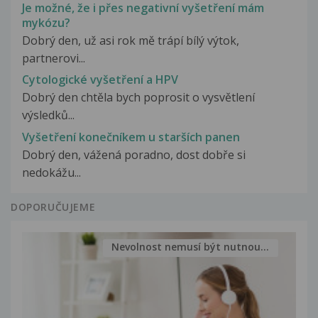
Je možné, že i přes negativní vyšetření mám
mykózu?
Dobrý den, už asi rok mě trápí bílý výtok,
partnerovi...
Cytologické vyšetření a HPV
Dobrý den chtěla bych poprosit o vysvětlení
výsledků...
Vyšetření konečníkem u starších panen
Dobrý den, vážená poradno, dost dobře si
nedokážu...
DOPORUČUJEME
Nevolnost nemusí být nutnou...