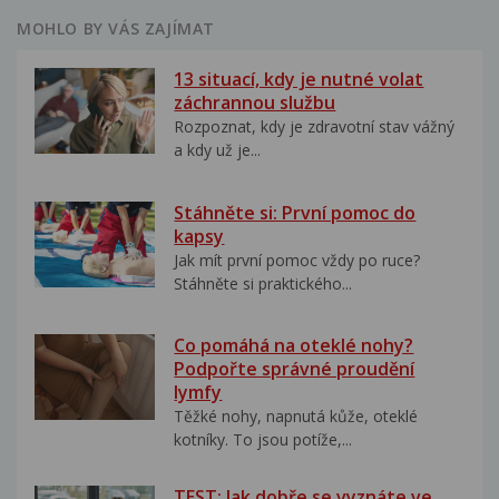
MOHLO BY VÁS ZAJÍMAT
13 situací, kdy je nutné volat
záchrannou službu
Rozpoznat, kdy je zdravotní stav vážný
a kdy už je...
Stáhněte si: První pomoc do
kapsy
Jak mít první pomoc vždy po ruce?
Stáhněte si praktického...
Co pomáhá na oteklé nohy?
Podpořte správné proudění
lymfy
Těžké nohy, napnutá kůže, oteklé
kotníky. To jsou potíže,...
TEST: Jak dobře se vyznáte ve