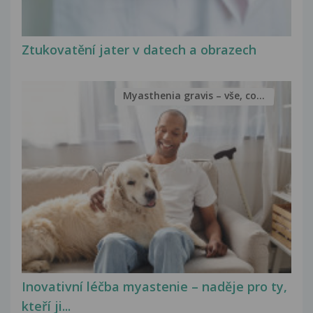
Ztukovatění jater v datech a obrazech
Myasthenia gravis – vše, co...
Inovativní léčba myastenie – naděje pro ty,
kteří ji...