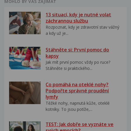
MOHLO BY VÁS ZAJÍMAT
13 situací, kdy je nutné volat
záchrannou službu
Rozpoznat, kdy je zdravotní stav vážný
a kdy už je...
Stáhněte si: První pomoc do
kapsy
Jak mít první pomoc vždy po ruce?
Stáhněte si praktického...
Co pomáhá na oteklé nohy?
Podpořte správné proudění
lymfy
Těžké nohy, napnutá kůže, oteklé
kotníky. To jsou potíže,...
TEST: Jak dobře se vyznáte ve
svých emocích?