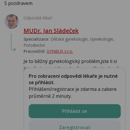
S pozdravem
Odpovídá lékař:
MUDr. Jan Sládeček
Specializace:
Dětská gynekologie, Gynekologie,
Porodnictví
Pracoviště:
GYNBUS s.r.o.
Je to běžný gynekologický problém,jste li si
jista že je gravidita vyloučena vyčkejte do př...
Pro zobrazení odpovědi lékaře je nutné
se přihlásit.
Přihlášení/registrace je zdarma a zabere
průměrně 2 minuty.
Přihlásit se
Zaregistrovat