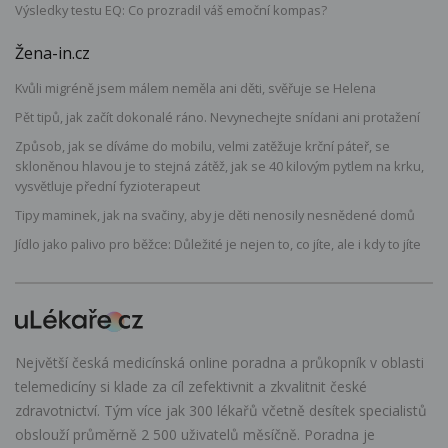
Výsledky testu EQ: Co prozradil váš emoční kompas?
Žena-in.cz
Kvůli migréně jsem málem neměla ani děti, svěřuje se Helena
Pět tipů, jak začít dokonalé ráno. Nevynechejte snídani ani protažení
Způsob, jak se díváme do mobilu, velmi zatěžuje krční páteř, se
skloněnou hlavou je to stejná zátěž, jak se 40 kilovým pytlem na krku,
vysvětluje přední fyzioterapeut
Tipy maminek, jak na svačiny, aby je děti nenosily nesnědené domů
Jídlo jako palivo pro běžce: Důležité je nejen to, co jíte, ale i kdy to jíte
Největší česká medicínská online poradna a průkopník v oblasti
telemedicíny si klade za cíl zefektivnit a zkvalitnit české
zdravotnictví. Tým více jak 300 lékařů včetně desítek specialistů
obslouží průměrně 2 500 uživatelů měsíčně. Poradna je