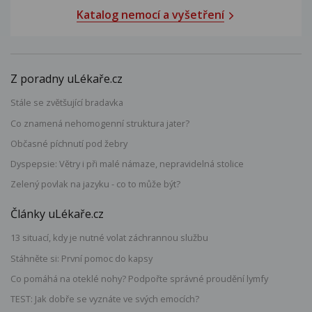
Katalog nemocí a vyšetření
Z poradny uLékaře.cz
Stále se zvětšující bradavka
Co znamená nehomogenní struktura jater?
Občasné píchnutí pod žebry
Dyspepsie: Větry i při malé námaze, nepravidelná stolice
Zelený povlak na jazyku - co to může být?
Články uLékaře.cz
13 situací, kdy je nutné volat záchrannou službu
Stáhněte si: První pomoc do kapsy
Co pomáhá na oteklé nohy? Podpořte správné proudění lymfy
TEST: Jak dobře se vyznáte ve svých emocích?