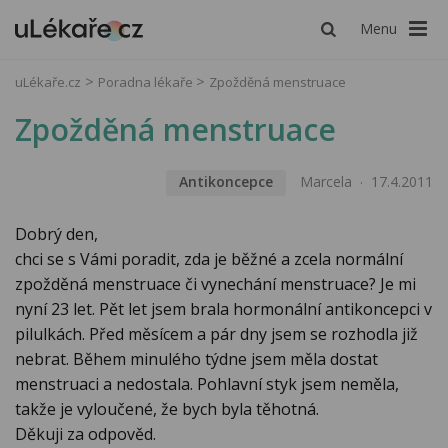
Menu
uLékaře.cz
Poradna lékaře
Zpožděná menstruace
Zpožděná menstruace
Antikoncepce
Marcela
17.4.2011
Dobrý den,
chci se s Vámi poradit, zda je běžné a zcela normální
zpožděná menstruace či vynechání menstruace? Je mi
nyní 23 let. Pět let jsem brala hormonální antikoncepci v
pilulkách. Před měsícem a pár dny jsem se rozhodla již
nebrat. Během minulého týdne jsem měla dostat
menstruaci a nedostala. Pohlavní styk jsem neměla,
takže je vyloučené, že bych byla těhotná.
Děkuji za odpověd.