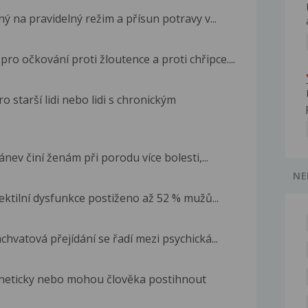
ý na pravidelný režim a přísun potravy v...
o očkování proti žloutence a proti chřipce....
o starší lidi nebo lidi s chronickým
nev činí ženám při porodu více bolesti,...
NE
ektilní dysfunkce postiženo až 52 % mužů...
hvatová přejídání se řadí mezi psychická...
neticky nebo mohou člověka postihnout