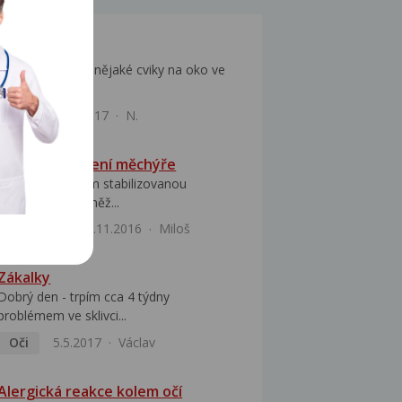
Cviky na oko
Dobrý den, jsou nějaké cviky na oko ve
kterém jsou...
Oči
31.1.2017
N.
Cviky na posílení měchýře
Je mi 79 let, mám stabilizovanou
hypertenzi a rovněž...
Urologie
8.11.2016
Miloš
Zákalky
Dobrý den - trpím cca 4 týdny
problémem ve sklivci...
Oči
5.5.2017
Václav
Alergická reakce kolem očí