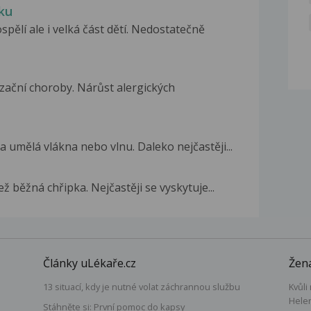
ku
ělí ale i velká část dětí. Nedostatečně
izační choroby. Nárůst alergických
 umělá vlákna nebo vlnu. Daleko nejčastěji...
ež běžná chřipka. Nejčastěji se vyskytuje...
Články uLékaře.cz
Žena
13 situací, kdy je nutné volat záchrannou službu
Kvůli
Hele
Stáhněte si: První pomoc do kapsy