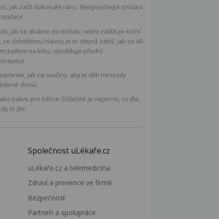
ipů, jak začít dokonalé ráno. Nevynechejte snídani
rotažení
b, jak se díváme do mobilu, velmi zatěžuje krční
, se skloněnou hlavou je to stejná zátěž, jak se 40
ým pytlem na krku, vysvětluje přední
terapeut
maminek, jak na svačiny, aby je děti nenosily
ědené domů
 jako palivo pro běžce: Důležité je nejen to, co jíte,
kdy to jíte
Společnost uLékaře.cz
uLékaře.cz a telemedicína
Zdraví a prevence ve firmě
Bezpečnost
Partneři a spolupráce