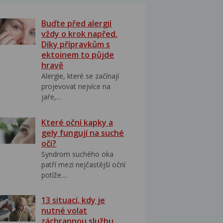
Buďte před alergií
vždy o krok napřed.
Díky přípravkům s
ektoinem to půjde
hravě
Alergie, které se začínají
projevovat nejvíce na
jaře,...
Které oční kapky a
gely fungují na suché
oči?
Syndrom suchého oka
patří mezi nejčastější oční
potíže....
13 situací, kdy je
nutné volat
záchrannou službu