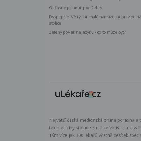
Občasné píchnutí pod žebry
Dyspepsie: Větry i při malé námaze, nepravideln
stolice
Zelený povlak na jazyku - co to může být?
Největší česká medicínská online poradna a p
telemedicíny si klade za cíl zefektivnit a zkval
Tým více jak 300 lékařů včetně desítek speci