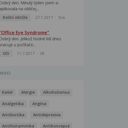
Dobrý den. Minulý týden jsem si
aplikovala na obličej...
Kožní obtíže
27.1.2017
Eva
"Office Eye Syndrome"
Dobrý den. Jelikož hodně lidí dnes
pracuje u počítače...
Oči
11.7.2017
Vít
MOCI
Kašel
Alergie
Alkoholismus
Analgetika
Angína
Antibiotika
Antidepresiva
Antihistaminika
Antikoncepce