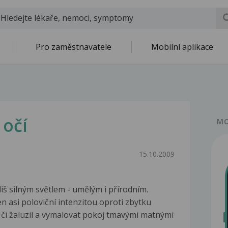
Pro zaměstnavatele
Mobilní aplikace
 očí
MO
15.10.2009
š silným světlem - umělým i přírodním.
n asi poloviční intenzitou oproti zbytku
n či žaluzií a vymalovat pokoj tmavými matnými