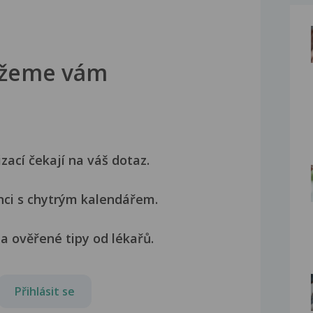
žeme vám
izací čekají na váš dotaz.
nci s chytrým kalendářem.
a ověřené tipy od lékařů.
Přihlásit se