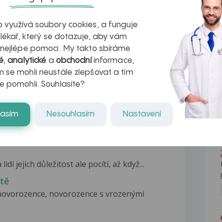
 využívá soubory cookies, a funguje
eko populárnější než v ostatních evropských...
 lékař, který se dotazuje, aby vám
 nejlépe pomoci. My takto sbíráme
é
,
analytické
a
obchodní
informace,
 Pasivní kouření je horší v tom, že pasivní...
 se mohli neustále zlepšovat a tím
e pomohli. Souhlasíte?
obnost onemocnění srdce a cév, či vznik
lasím
Nesouhlasím
Nastavení
pravidelném pořadu U lékaře ve Studiu Zet...
dí jejich důležitost ale pocítí, až když...
tě
novorozence, novorozence s vrozenými