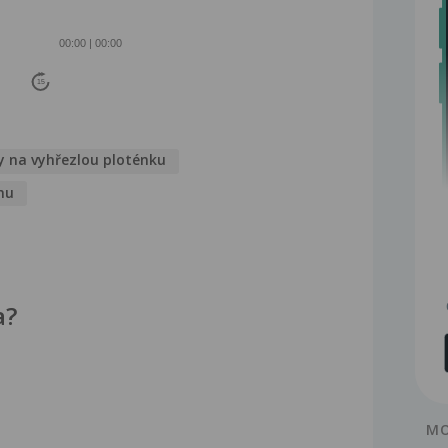
00:00
|
00:00
15
y na vyhřezlou ploténku
hu
a?
MO