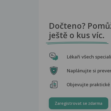
Dočteno? Pomů
ještě o kus víc.
Lékaři všech special
Naplánujte si preve
Objevujte praktické 
Zaregistrovat se zdarma