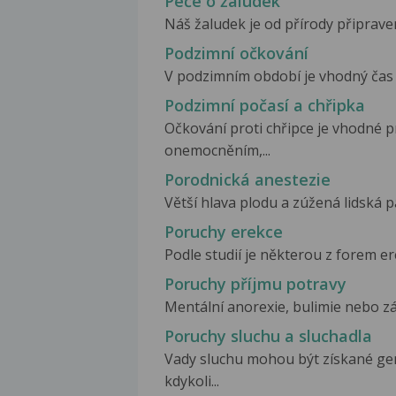
Péče o žaludek
Náš žaludek je od přírody připraven
Podzimní očkování
V podzimním období je vhodný čas pr
Podzimní počasí a chřipka
Očkování proti chřipce je vhodné pr
onemocněním,...
Porodnická anestezie
Větší hlava plodu a zúžená lidská pá
Poruchy erekce
Podle studií je některou z forem er
Poruchy příjmu potravy
Mentální anorexie, bulimie nebo zác
Poruchy sluchu a sluchadla
Vady sluchu mohou být získané ge
kdykoli...