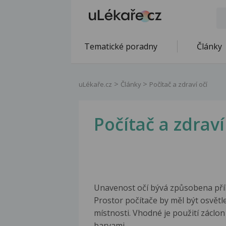
Tematické poradny
Články
uLékaře.cz
Články
Počítač a zdraví očí
Počítač a zdraví
Unavenost očí bývá způsobena příli
Prostor počítače by měl být osvětle
místnosti. Vhodné je použití záclo
barvami.