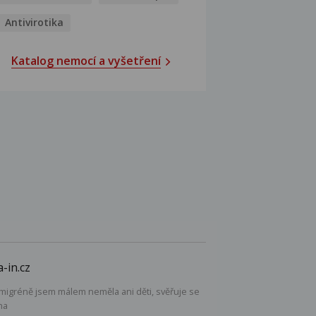
Antivirotika
Katalog nemocí a vyšetření
-in.cz
 migréně jsem málem neměla ani děti, svěřuje se
na