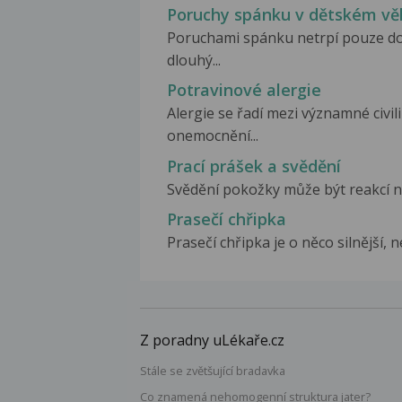
Poruchy spánku v dětském vě
Poruchami spánku netrpí pouze dosp
dlouhý...
Potravinové alergie
Alergie se řadí mezi významné civil
onemocnění...
Prací prášek a svědění
Svědění pokožky může být reakcí na
Prasečí chřipka
Prasečí chřipka je o něco silnější, n
Z poradny uLékaře.cz
Stále se zvětšující bradavka
Co znamená nehomogenní struktura jater?