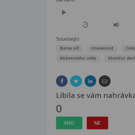
Audio
Player
15
Související
Barva očí
Unavenost
Cvik
Mckenzieho cviky
Monitor dec
Líbila se vám nahrávk
0
ANO
NE