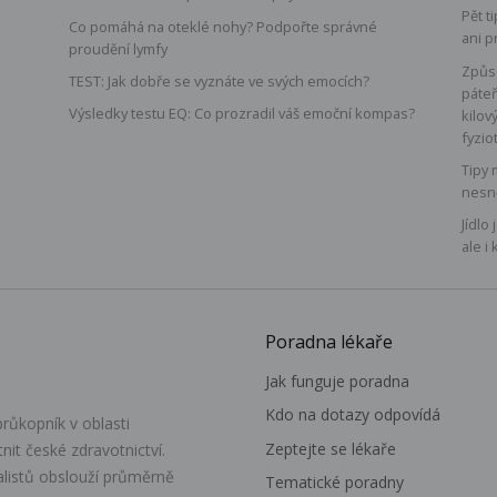
Pět t
Co pomáhá na oteklé nohy? Podpořte správné
ani p
proudění lymfy
á
Způso
TEST: Jak dobře se vyznáte ve svých emocích?
páteř
Výsledky testu EQ: Co prozradil váš emoční kompas?
kilov
fyzio
Tipy 
nesn
Jídlo
ale i 
Poradna lékaře
Jak funguje poradna
Kdo na dotazy odpovídá
růkopník v oblasti
Zeptejte se lékaře
itnit české zdravotnictví.
alistů obslouží průměrně
Tematické poradny