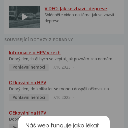
VIDEO: Jak se zbavit deprese
Shlédněte video na téma jak se zbavit
deprese..
SOUVISEJÍCÍ DOTAZY Z PORADNY
Informace o HPV virech
Dobrý den,chtěl bych se zeptat,jak poznám zda nemám...
Pohlavní nemoci
7.10.2023
Očkování na HPV
Dobrý den, do kolika let se mohou dospělí očkovat na...
Pohlavní nemoci
7.10.2023
Očkování na HPV
Dobrý den, mým dětem je 18 a 20 let. Chci je nechat...
Náš web funguje jako lékař
Pohlavní nemoci
5.10.2023