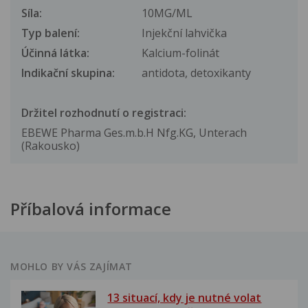
Síla:
10MG/ML
Typ balení:
Injekční lahvička
Účinná látka:
Kalcium-folinát
Indikační skupina:
antidota, detoxikanty
Držitel rozhodnutí o registraci:
EBEWE Pharma Ges.m.b.H Nfg.KG, Unterach
(Rakousko)
Příbalová informace
MOHLO BY VÁS ZAJÍMAT
13 situací, kdy je nutné volat