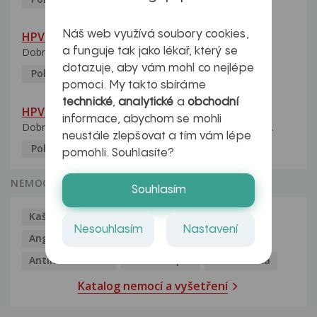
Náš web využívá soubory cookies,
HPV pozitivní manželka
a funguje tak jako lékař, který se
Dobrý den, manželka po xx letech přivezla z Východu...
dotazuje, aby vám mohl co nejlépe
Pohlavní nemoci
5.10.2023
pomoci. My takto sbíráme
technické
,
analytické
a
obchodní
HPV typ 52 u partnerky
informace, abychom se mohli
Dobrý deň prajem. Prosím Vás ako sa dá vyliečiť vírus...
neustále zlepšovat a tím vám lépe
Pohlavní nemoci
5.10.2023
pomohli. Souhlasíte?
NEMOCI
Souhlasím
Kašel
Alergie
Alkoholismus
Analgetika
Nesouhlasím
Nastavení
Angína
Antibiotika
Antidepresiva
Antihistaminika
Antikoncepce
Antivirotika
Katalog nemocí a vyšetření