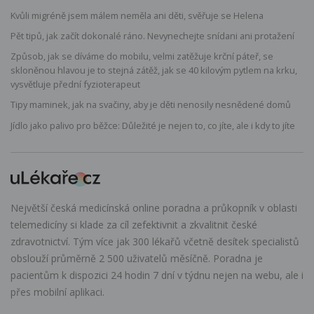
Kvůli migréně jsem málem neměla ani děti, svěřuje se Helena
Pět tipů, jak začít dokonalé ráno. Nevynechejte snídani ani protažení
Způsob, jak se díváme do mobilu, velmi zatěžuje krční páteř, se
skloněnou hlavou je to stejná zátěž, jak se 40 kilovým pytlem na krku,
vysvětluje přední fyzioterapeut
Tipy maminek, jak na svačiny, aby je děti nenosily nesnědené domů
Jídlo jako palivo pro běžce: Důležité je nejen to, co jíte, ale i kdy to jíte
Největší česká medicínská online poradna a průkopník v oblasti
telemedicíny si klade za cíl zefektivnit a zkvalitnit české
zdravotnictví. Tým více jak 300 lékařů včetně desítek specialistů
obslouží průměrně 2 500 uživatelů měsíčně. Poradna je
pacientům k dispozici 24 hodin 7 dní v týdnu nejen na webu, ale i
přes mobilní aplikaci.