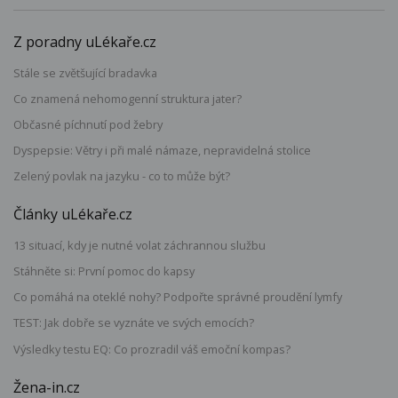
Z poradny uLékaře.cz
Stále se zvětšující bradavka
Co znamená nehomogenní struktura jater?
Občasné píchnutí pod žebry
Dyspepsie: Větry i při malé námaze, nepravidelná stolice
Zelený povlak na jazyku - co to může být?
Články uLékaře.cz
13 situací, kdy je nutné volat záchrannou službu
Stáhněte si: První pomoc do kapsy
Co pomáhá na oteklé nohy? Podpořte správné proudění lymfy
TEST: Jak dobře se vyznáte ve svých emocích?
Výsledky testu EQ: Co prozradil váš emoční kompas?
Žena-in.cz