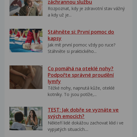
záchrannou službu
Rozpoznat, kdy je zdravotní stav vážný
a kdy už je...
Stáhněte si: První pomoc do
kapsy
Jak mít první pomoc vždy po ruce?
Stáhněte si praktického...
Co pomáhá na oteklé nohy?
Podpořte správné proudění
lymfy
Těžké nohy, napnutá kůže, oteklé
kotníky. To jsou potíže,...
TEST: Jak dobře se vyznáte ve
svých emocích?
Někteří lidé dokážou zachovat klid i ve
vypjatých situacích....