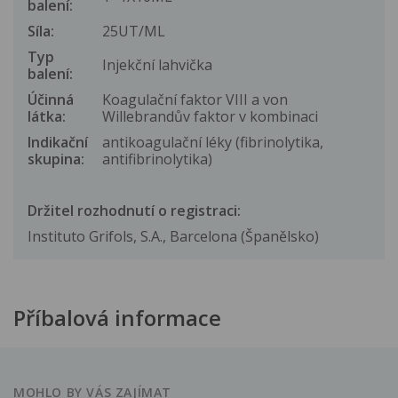
balení:
Síla:
25UT/ML
Typ
Injekční lahvička
balení:
Účinná
Koagulační faktor VIII a von
látka:
Willebrandův faktor v kombinaci
Indikační
antikoagulační léky (fibrinolytika,
skupina:
antifibrinolytika)
Držitel rozhodnutí o registraci:
Instituto Grifols, S.A., Barcelona (Španělsko)
Příbalová informace
MOHLO BY VÁS ZAJÍMAT