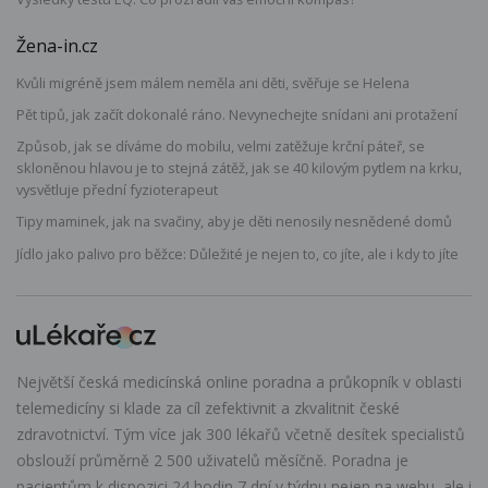
Žena-in.cz
Kvůli migréně jsem málem neměla ani děti, svěřuje se Helena
Pět tipů, jak začít dokonalé ráno. Nevynechejte snídani ani protažení
Způsob, jak se díváme do mobilu, velmi zatěžuje krční páteř, se
skloněnou hlavou je to stejná zátěž, jak se 40 kilovým pytlem na krku,
vysvětluje přední fyzioterapeut
Tipy maminek, jak na svačiny, aby je děti nenosily nesnědené domů
Jídlo jako palivo pro běžce: Důležité je nejen to, co jíte, ale i kdy to jíte
Největší česká medicínská online poradna a průkopník v oblasti
telemedicíny si klade za cíl zefektivnit a zkvalitnit české
zdravotnictví. Tým více jak 300 lékařů včetně desítek specialistů
obslouží průměrně 2 500 uživatelů měsíčně. Poradna je
pacientům k dispozici 24 hodin 7 dní v týdnu nejen na webu, ale i