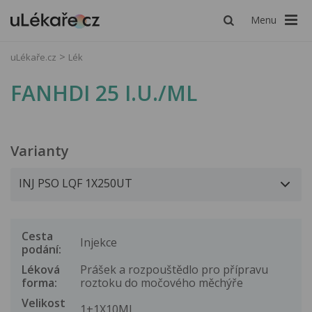
Menu
uLékaře.cz
Lék
FANHDI 25 I.U./ML
Varianty
Cesta
Injekce
podání:
Léková
Prášek a rozpouštědlo pro přípravu
forma:
roztoku do močového měchýře
Velikost
1+1X10ML