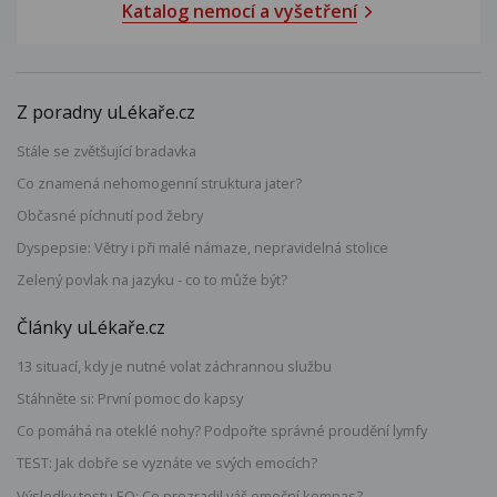
Katalog nemocí a vyšetření
Z poradny uLékaře.cz
Stále se zvětšující bradavka
Co znamená nehomogenní struktura jater?
Občasné píchnutí pod žebry
Dyspepsie: Větry i při malé námaze, nepravidelná stolice
Zelený povlak na jazyku - co to může být?
Články uLékaře.cz
13 situací, kdy je nutné volat záchrannou službu
Stáhněte si: První pomoc do kapsy
Co pomáhá na oteklé nohy? Podpořte správné proudění lymfy
TEST: Jak dobře se vyznáte ve svých emocích?
Výsledky testu EQ: Co prozradil váš emoční kompas?