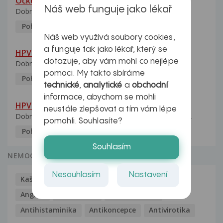
Očkování na HPV
Náš web funguje jako lékař
Dobrý den, mým dětem je 18 a 20 let. Chci je nechat...
Pohlavní nemoci
5.10.2023
Náš web využívá soubory cookies,
a funguje tak jako lékař, který se
HPV pozitivní manželka
dotazuje, aby vám mohl co nejlépe
Dobrý den, manželka po xx letech přivezla z Východu...
pomoci. My takto sbíráme
Pohlavní nemoci
5.10.2023
technické
,
analytické
a
obchodní
informace, abychom se mohli
HPV typ 52 u partnerky
neustále zlepšovat a tím vám lépe
Dobrý deň prajem. Prosím Vás ako sa dá vyliečiť vírus...
pomohli. Souhlasíte?
Pohlavní nemoci
5.10.2023
Souhlasím
NEMOCI
Nesouhlasím
Nastavení
Kašel
Alergie
Alkoholismus
Analgetika
Angína
Antibiotika
Antidepresiva
Antihistaminika
Antikoncepce
Antivirotika