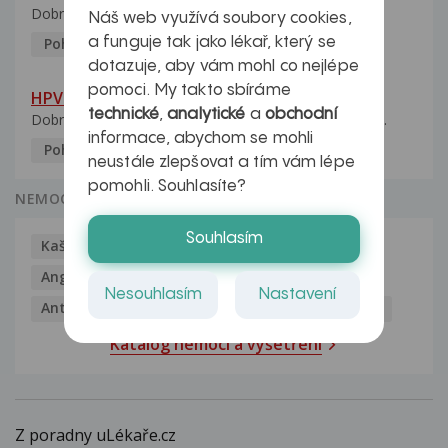
Dobrý den, manželka po xx letech přivezla z Východu...
Náš web využívá soubory cookies,
a funguje tak jako lékař, který se
Pohlavní nemoci
5.10.2023
dotazuje, aby vám mohl co nejlépe
pomoci. My takto sbíráme
HPV typ 52 u partnerky
technické
,
analytické
a
obchodní
Dobrý deň prajem. Prosím Vás ako sa dá vyliečiť vírus...
informace, abychom se mohli
Pohlavní nemoci
5.10.2023
neustále zlepšovat a tím vám lépe
pomohli. Souhlasíte?
NEMOCI
Souhlasím
Kašel
Alergie
Alkoholismus
Analgetika
Angína
Antibiotika
Antidepresiva
Nesouhlasím
Nastavení
Antihistaminika
Antikoncepce
Antivirotika
Katalog nemocí a vyšetření
Z poradny uLékaře.cz