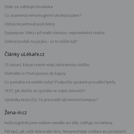
Stále se zvětšující bradavka
Co znamená nehomogenní struktura jater?
Občasné píchnutí pod žebry
Dyspepsie: Větry i při malé námaze, nepravidelná stolice
Zelený povlak na jazyku - co to může být?
Články uLékaře.cz
13 situací, kdy je nutné volat záchrannou službu
Stáhněte si: První pomoc do kapsy
Co pomáhá na oteklé nohy? Podpořte správné proudění lymfy
TEST: Jak dobře se vyznáte ve svých emocích?
Výsledky testu EQ: Co prozradil váš emoční kompas?
Žena-in.cz
Kvůli migréně jsem málem neměla ani děti, svěřuje se Helena
Pět tipů, jak začít dokonalé ráno. Nevynechejte snídani ani protažení