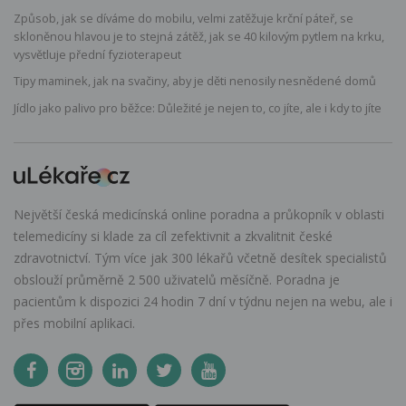
Způsob, jak se díváme do mobilu, velmi zatěžuje krční páteř, se
skloněnou hlavou je to stejná zátěž, jak se 40 kilovým pytlem na krku,
vysvětluje přední fyzioterapeut
Tipy maminek, jak na svačiny, aby je děti nenosily nesnědené domů
Jídlo jako palivo pro běžce: Důležité je nejen to, co jíte, ale i kdy to jíte
Největší česká medicínská online poradna a průkopník v oblasti
telemedicíny si klade za cíl zefektivnit a zkvalitnit české
zdravotnictví. Tým více jak 300 lékařů včetně desítek specialistů
obslouží průměrně 2 500 uživatelů měsíčně. Poradna je
pacientům k dispozici 24 hodin 7 dní v týdnu nejen na webu, ale i
přes mobilní aplikaci.