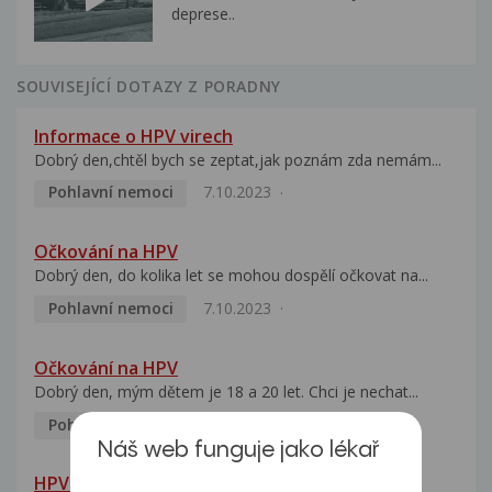
deprese..
SOUVISEJÍCÍ DOTAZY Z PORADNY
Informace o HPV virech
Dobrý den,chtěl bych se zeptat,jak poznám zda nemám...
Pohlavní nemoci
7.10.2023
Očkování na HPV
Dobrý den, do kolika let se mohou dospělí očkovat na...
Pohlavní nemoci
7.10.2023
Očkování na HPV
Dobrý den, mým dětem je 18 a 20 let. Chci je nechat...
Pohlavní nemoci
5.10.2023
Náš web funguje jako lékař
HPV pozitivní manželka