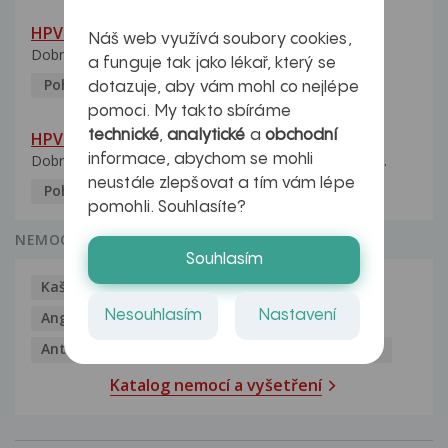
HPV pozitivní manželka
Náš web využívá soubory cookies,
Dobrý den, manželka po xx letech přivezla z Východu...
a funguje tak jako lékař, který se
Pohlavní nemoci
5.10.2023
dotazuje, aby vám mohl co nejlépe
pomoci. My takto sbíráme
technické
,
analytické
a
obchodní
HPV typ 52 u partnerky
informace, abychom se mohli
Dobrý deň prajem. Prosím Vás ako sa dá vyliečiť vírus...
neustále zlepšovat a tím vám lépe
Pohlavní nemoci
5.10.2023
pomohli. Souhlasíte?
NEMOCI
Souhlasím
Kašel
Alergie
Alkoholismus
Analgetika
Nesouhlasím
Nastavení
Angína
Antibiotika
Antidepresiva
Antihistaminika
Antikoncepce
Antivirotika
Katalog nemocí a vyšetření