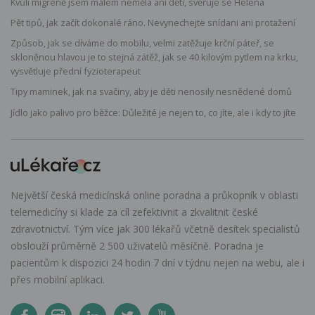
Kvůli migréně jsem málem neměla ani děti, svěřuje se Helena
Pět tipů, jak začít dokonalé ráno. Nevynechejte snídani ani protažení
Způsob, jak se díváme do mobilu, velmi zatěžuje krční páteř, se
skloněnou hlavou je to stejná zátěž, jak se 40 kilovým pytlem na krku,
vysvětluje přední fyzioterapeut
Tipy maminek, jak na svačiny, aby je děti nenosily nesnědené domů
Jídlo jako palivo pro běžce: Důležité je nejen to, co jíte, ale i kdy to jíte
Největší česká medicínská online poradna a průkopník v oblasti
telemedicíny si klade za cíl zefektivnit a zkvalitnit české
zdravotnictví. Tým více jak 300 lékařů včetně desítek specialistů
obslouží průměrně 2 500 uživatelů měsíčně. Poradna je
pacientům k dispozici 24 hodin 7 dní v týdnu nejen na webu, ale i
přes mobilní aplikaci.