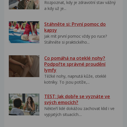
Rozpoznat, kdy je zdravotní stav vážný
a kdy už je...
Stáhněte si: První pomoc do
kapsy
Jak mít první pomoc vždy po ruce?
Stáhněte si praktického...
Co pomáhá na oteklé nohy?
Podpořte správné proudění
lymfy
Těžké nohy, napnutá kůže, oteklé
kotníky. To jsou potíže,...
TEST: Jak dobře se vyznáte ve
svých emocích?
Někteří lidé dokážou zachovat klid i ve
vypjatých situacích....