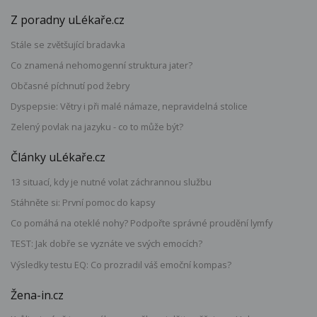
Z poradny uLékaře.cz
Stále se zvětšující bradavka
Co znamená nehomogenní struktura jater?
Občasné píchnutí pod žebry
Dyspepsie: Větry i při malé námaze, nepravidelná stolice
Zelený povlak na jazyku - co to může být?
Články uLékaře.cz
13 situací, kdy je nutné volat záchrannou službu
Stáhněte si: První pomoc do kapsy
Co pomáhá na oteklé nohy? Podpořte správné proudění lymfy
TEST: Jak dobře se vyznáte ve svých emocích?
Výsledky testu EQ: Co prozradil váš emoční kompas?
Žena-in.cz