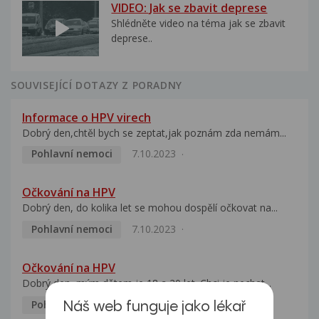
VIDEO: Jak se zbavit deprese
Shlédněte video na téma jak se zbavit
deprese..
SOUVISEJÍCÍ DOTAZY Z PORADNY
Informace o HPV virech
Dobrý den,chtěl bych se zeptat,jak poznám zda nemám...
Pohlavní nemoci
7.10.2023
Očkování na HPV
Dobrý den, do kolika let se mohou dospělí očkovat na...
Pohlavní nemoci
7.10.2023
Očkování na HPV
Dobrý den, mým dětem je 18 a 20 let. Chci je nechat...
Pohlavní nemoci
5.10.2023
Náš web funguje jako lékař