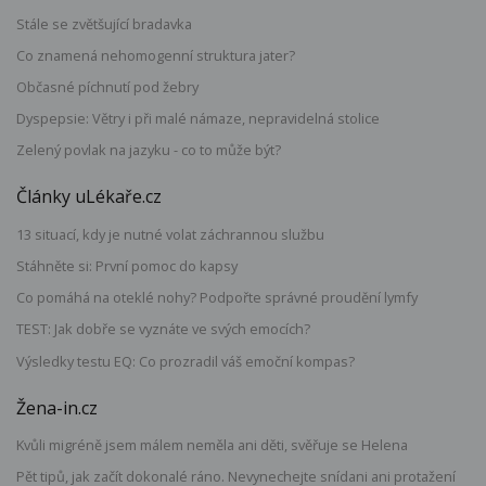
Stále se zvětšující bradavka
Co znamená nehomogenní struktura jater?
Občasné píchnutí pod žebry
Dyspepsie: Větry i při malé námaze, nepravidelná stolice
Zelený povlak na jazyku - co to může být?
Články uLékaře.cz
13 situací, kdy je nutné volat záchrannou službu
Stáhněte si: První pomoc do kapsy
Co pomáhá na oteklé nohy? Podpořte správné proudění lymfy
TEST: Jak dobře se vyznáte ve svých emocích?
Výsledky testu EQ: Co prozradil váš emoční kompas?
Žena-in.cz
Kvůli migréně jsem málem neměla ani děti, svěřuje se Helena
Pět tipů, jak začít dokonalé ráno. Nevynechejte snídani ani protažení