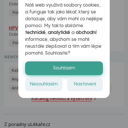
Dobrý den, manželka po xx letech přivezla z Východu...
Náš web využívá soubory cookies,
a funguje tak jako lékař, který se
Pohlavní nemoci
5.10.2023
dotazuje, aby vám mohl co nejlépe
pomoci. My takto sbíráme
HPV typ 52 u partnerky
technické
,
analytické
a
obchodní
Dobrý deň prajem. Prosím Vás ako sa dá vyliečiť vírus...
informace, abychom se mohli
Pohlavní nemoci
5.10.2023
neustále zlepšovat a tím vám lépe
pomohli. Souhlasíte?
NEMOCI
Souhlasím
Kašel
Alergie
Alkoholismus
Analgetika
Angína
Antibiotika
Antidepresiva
Nesouhlasím
Nastavení
Antihistaminika
Antikoncepce
Antivirotika
Katalog nemocí a vyšetření
Z poradny uLékaře.cz