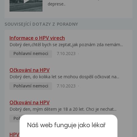
deprese..
SOUVISEJÍCÍ DOTAZY Z PORADNY
Informace o HPV virech
Dobrý den,chtěl bych se zeptat,jak poznám zda nemám...
Pohlavní nemoci
7.10.2023
Očkování na HPV
Dobrý den, do kolika let se mohou dospělí očkovat na...
Pohlavní nemoci
7.10.2023
Očkování na HPV
Dobrý den, mým dětem je 18 a 20 let. Chci je nechat...
Pohlavní nemoci
5.10.2023
Náš web funguje jako lékař
HPV pozitivní manželka