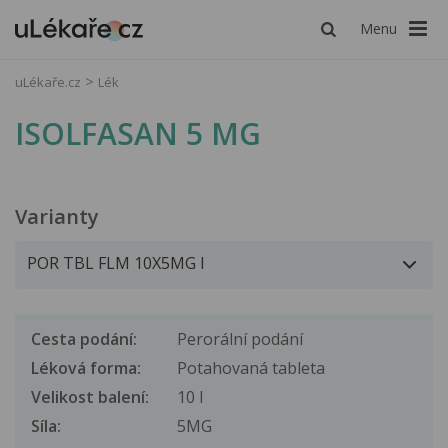
Menu
uLékaře.cz
Lék
ISOLFASAN 5 MG
Varianty
Cesta podání:
Perorální podání
Léková forma:
Potahovaná tableta
Velikost balení:
10 I
Síla:
5MG