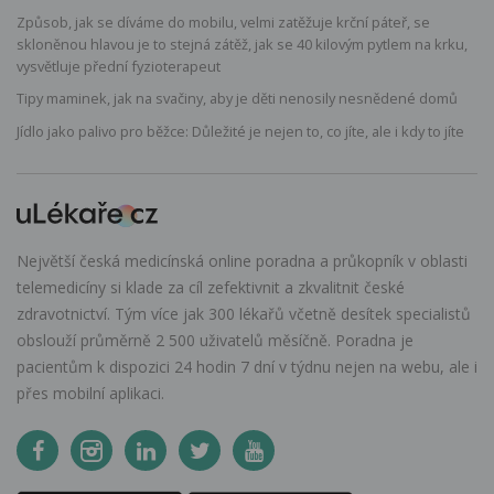
Způsob, jak se díváme do mobilu, velmi zatěžuje krční páteř, se
skloněnou hlavou je to stejná zátěž, jak se 40 kilovým pytlem na krku,
vysvětluje přední fyzioterapeut
Tipy maminek, jak na svačiny, aby je děti nenosily nesnědené domů
Jídlo jako palivo pro běžce: Důležité je nejen to, co jíte, ale i kdy to jíte
Největší česká medicínská online poradna a průkopník v oblasti
telemedicíny si klade za cíl zefektivnit a zkvalitnit české
zdravotnictví. Tým více jak 300 lékařů včetně desítek specialistů
obslouží průměrně 2 500 uživatelů měsíčně. Poradna je
pacientům k dispozici 24 hodin 7 dní v týdnu nejen na webu, ale i
přes mobilní aplikaci.