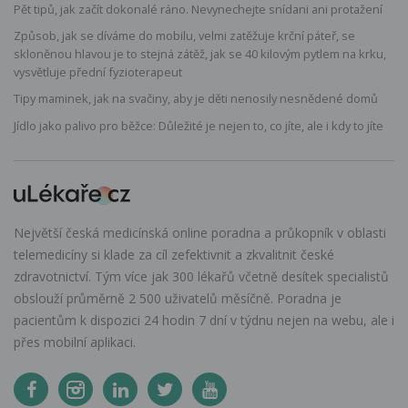
Pět tipů, jak začít dokonalé ráno. Nevynechejte snídani ani protažení
Způsob, jak se díváme do mobilu, velmi zatěžuje krční páteř, se
skloněnou hlavou je to stejná zátěž, jak se 40 kilovým pytlem na krku,
vysvětluje přední fyzioterapeut
Tipy maminek, jak na svačiny, aby je děti nenosily nesnědené domů
Jídlo jako palivo pro běžce: Důležité je nejen to, co jíte, ale i kdy to jíte
Největší česká medicínská online poradna a průkopník v oblasti
telemedicíny si klade za cíl zefektivnit a zkvalitnit české
zdravotnictví. Tým více jak 300 lékařů včetně desítek specialistů
obslouží průměrně 2 500 uživatelů měsíčně. Poradna je
pacientům k dispozici 24 hodin 7 dní v týdnu nejen na webu, ale i
přes mobilní aplikaci.