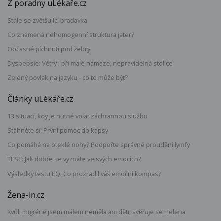
Z poradny uLékaře.cz
Stále se zvětšující bradavka
Co znamená nehomogenní struktura jater?
Občasné píchnutí pod žebry
Dyspepsie: Větry i při malé námaze, nepravidelná stolice
Zelený povlak na jazyku - co to může být?
Články uLékaře.cz
13 situací, kdy je nutné volat záchrannou službu
Stáhněte si: První pomoc do kapsy
Co pomáhá na oteklé nohy? Podpořte správné proudění lymfy
TEST: Jak dobře se vyznáte ve svých emocích?
Výsledky testu EQ: Co prozradil váš emoční kompas?
Žena-in.cz
Kvůli migréně jsem málem neměla ani děti, svěřuje se Helena