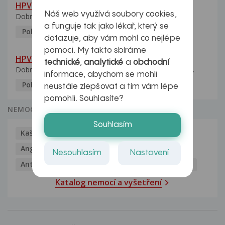
HPV pozitivní manželka
Náš web využívá soubory cookies,
Dobrý den, manželka po xx letech přivezla z Východu...
a funguje tak jako lékař, který se
Pohlavní nemoci
5.10.2023
dotazuje, aby vám mohl co nejlépe
pomoci. My takto sbíráme
HPV typ 52 u partnerky
technické
,
analytické
a
obchodní
Dobrý deň prajem. Prosím Vás ako sa dá vyliečiť vírus...
informace, abychom se mohli
Pohlavní nemoci
5.10.2023
neustále zlepšovat a tím vám lépe
pomohli. Souhlasíte?
NEMOCI
Souhlasím
Kašel
Alergie
Alkoholismus
Analgetika
Angína
Antibiotika
Antidepresiva
Nesouhlasím
Nastavení
Antihistaminika
Antikoncepce
Antivirotika
Katalog nemocí a vyšetření