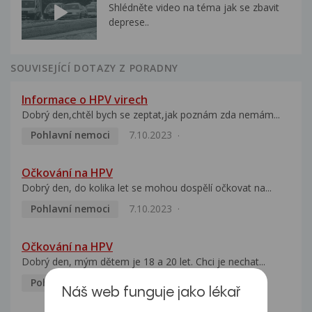
Shlédněte video na téma jak se zbavit
deprese..
SOUVISEJÍCÍ DOTAZY Z PORADNY
Informace o HPV virech
Dobrý den,chtěl bych se zeptat,jak poznám zda nemám...
Pohlavní nemoci
7.10.2023
Očkování na HPV
Dobrý den, do kolika let se mohou dospělí očkovat na...
Pohlavní nemoci
7.10.2023
Očkování na HPV
Dobrý den, mým dětem je 18 a 20 let. Chci je nechat...
Pohlavní nemoci
5.10.2023
Náš web funguje jako lékař