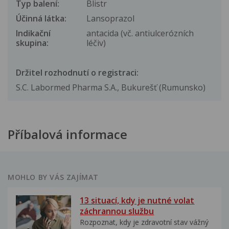
Typ balení:
Blistr
Účinná látka:
Lansoprazol
Indikační
antacida (vč. antiulcerózních
skupina:
léčiv)
Držitel rozhodnutí o registraci:
S.C. Labormed Pharma S.A., Bukurešť (Rumunsko)
Příbalová informace
MOHLO BY VÁS ZAJÍMAT
13 situací, kdy je nutné volat
záchrannou službu
Rozpoznat, kdy je zdravotní stav vážný