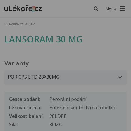
Menu
uLékaře.cz
Lék
LANSORAM 30 MG
Varianty
Cesta podání:
Perorální podání
Léková forma:
Enterosolventní tvrdá tobolka
Velikost balení:
28LDPE
Síla:
30MG