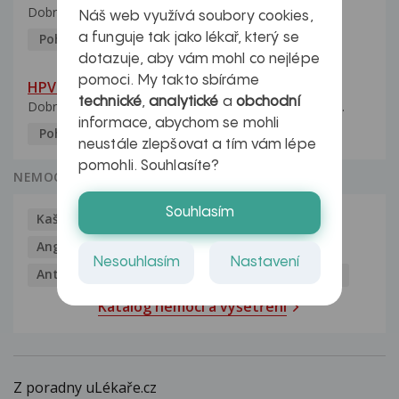
Dobrý den, manželka po xx letech přivezla z Východu...
Náš web využívá soubory cookies,
a funguje tak jako lékař, který se
Pohlavní nemoci
5.10.2023
dotazuje, aby vám mohl co nejlépe
pomoci. My takto sbíráme
HPV typ 52 u partnerky
technické
,
analytické
a
obchodní
Dobrý deň prajem. Prosím Vás ako sa dá vyliečiť vírus...
informace, abychom se mohli
Pohlavní nemoci
5.10.2023
neustále zlepšovat a tím vám lépe
pomohli. Souhlasíte?
NEMOCI
Souhlasím
Kašel
Alergie
Alkoholismus
Analgetika
Angína
Antibiotika
Antidepresiva
Nesouhlasím
Nastavení
Antihistaminika
Antikoncepce
Antivirotika
Katalog nemocí a vyšetření
Z poradny uLékaře.cz