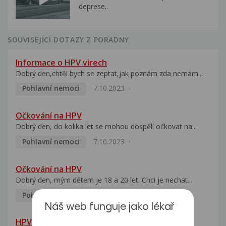
deprese..
SOUVISEJÍCÍ DOTAZY Z PORADNY
Informace o HPV virech
Dobrý den,chtěl bych se zeptat,jak poznám zda nemám...
Pohlavní nemoci
7.10.2023
Očkování na HPV
Dobrý den, do kolika let se mohou dospělí očkovat na...
Pohlavní nemoci
7.10.2023
Očkování na HPV
Dobrý den, mým dětem je 18 a 20 let. Chci je nechat...
Pohlavní nemoci
5.10.2023
Náš web funguje jako lékař
HPV pozitivní manželka