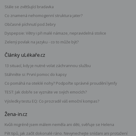
Stále se zvětšující bradavka
Co znamená nehomogenní struktura jater?
Občasné píchnutí pod žebry
Dyspepsie: Větry i při malé námaze, nepravidelná stolice
Zelený povlak na jazyku - co to může být?
Články uLékaře.cz
13 situací, kdy je nutné volat záchrannou službu
Stáhněte si: První pomoc do kapsy
Co pomáhá na oteklé nohy? Podpořte správné proudění lymfy
TEST: Jak dobře se vyznáte ve svých emocích?
Výsledky testu EQ: Co prozradil váš emoční kompas?
Žena-in.cz
Kvůli migréně jsem málem neměla ani děti, svěřuje se Helena
Pět tipů, jak začít dokonalé ráno. Nevynechejte snídani ani protažení