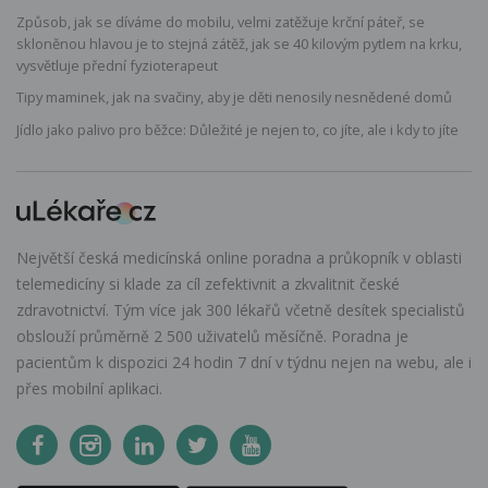
Způsob, jak se díváme do mobilu, velmi zatěžuje krční páteř, se
skloněnou hlavou je to stejná zátěž, jak se 40 kilovým pytlem na krku,
vysvětluje přední fyzioterapeut
Tipy maminek, jak na svačiny, aby je děti nenosily nesnědené domů
Jídlo jako palivo pro běžce: Důležité je nejen to, co jíte, ale i kdy to jíte
Největší česká medicínská online poradna a průkopník v oblasti
telemedicíny si klade za cíl zefektivnit a zkvalitnit české
zdravotnictví. Tým více jak 300 lékařů včetně desítek specialistů
obslouží průměrně 2 500 uživatelů měsíčně. Poradna je
pacientům k dispozici 24 hodin 7 dní v týdnu nejen na webu, ale i
přes mobilní aplikaci.