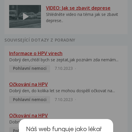
VIDEO: Jak se zbavit deprese
Shlédněte video na téma jak se zbavit
deprese..
SOUVISEJÍCÍ DOTAZY Z PORADNY
Informace o HPV virech
Dobrý den,chtěl bych se zeptat,jak poznám zda nemám...
Pohlavní nemoci
7.10.2023
Očkování na HPV
Dobrý den, do kolika let se mohou dospělí očkovat na...
Pohlavní nemoci
7.10.2023
Očkování na HPV
Dobrý den, mým dětem je 18 a 20 let. Chci je nechat...
Náš web funguje jako lékař
Pohlavní nemoci
5.10.2023