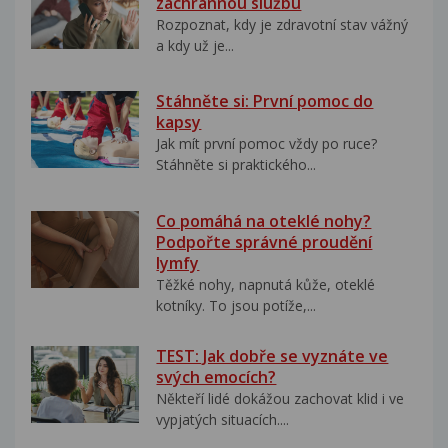
záchrannou službu
Rozpoznat, kdy je zdravotní stav vážný
a kdy už je...
Stáhněte si: První pomoc do
kapsy
Jak mít první pomoc vždy po ruce?
Stáhněte si praktického...
Co pomáhá na oteklé nohy?
Podpořte správné proudění
lymfy
Těžké nohy, napnutá kůže, oteklé
kotníky. To jsou potíže,...
TEST: Jak dobře se vyznáte ve
svých emocích?
Někteří lidé dokážou zachovat klid i ve
vypjatých situacích....