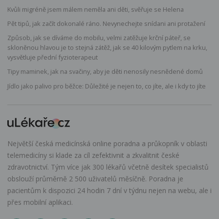
Kvůli migréně jsem málem neměla ani děti, svěřuje se Helena
Pět tipů, jak začít dokonalé ráno. Nevynechejte snídani ani protažení
Způsob, jak se díváme do mobilu, velmi zatěžuje krční páteř, se
skloněnou hlavou je to stejná zátěž, jak se 40 kilovým pytlem na krku,
vysvětluje přední fyzioterapeut
Tipy maminek, jak na svačiny, aby je děti nenosily nesnědené domů
Jídlo jako palivo pro běžce: Důležité je nejen to, co jíte, ale i kdy to jíte
Největší česká medicínská online poradna a průkopník v oblasti
telemedicíny si klade za cíl zefektivnit a zkvalitnit české
zdravotnictví. Tým více jak 300 lékařů včetně desítek specialistů
obslouží průměrně 2 500 uživatelů měsíčně. Poradna je
pacientům k dispozici 24 hodin 7 dní v týdnu nejen na webu, ale i
přes mobilní aplikaci.