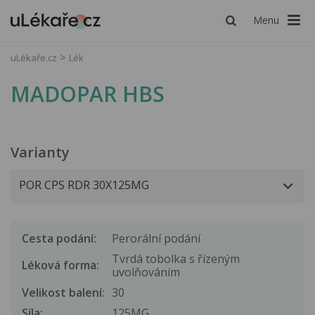
Menu
uLékaře.cz
Lék
MADOPAR HBS
Varianty
Cesta podání:
Perorální podání
Tvrdá tobolka s řízeným
Léková forma:
uvolňováním
Velikost balení:
30
Síla:
125MG