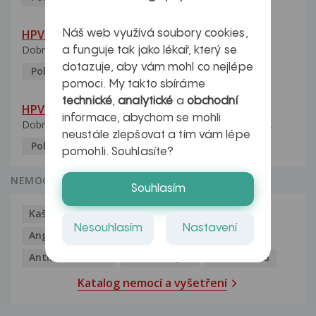
HPV pozitivní manželka
Náš web využívá soubory cookies,
Dobrý den, manželka po xx letech přivezla z Východu...
a funguje tak jako lékař, který se
dotazuje, aby vám mohl co nejlépe
Pohlavní nemoci
5.10.2023
pomoci. My takto sbíráme
technické
,
analytické
a
obchodní
HPV typ 52 u partnerky
informace, abychom se mohli
Dobrý deň prajem. Prosím Vás ako sa dá vyliečiť vírus...
neustále zlepšovat a tím vám lépe
Pohlavní nemoci
5.10.2023
pomohli. Souhlasíte?
NEMOCI
Souhlasím
Kašel
Alergie
Alkoholismus
Analgetika
Nesouhlasím
Nastavení
Angína
Antibiotika
Antidepresiva
Antihistaminika
Antikoncepce
Antivirotika
Katalog nemocí a vyšetření