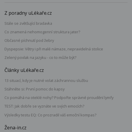
Z poradny uLékaře.cz
Stále se zvětšující bradavka
Co znamená nehomogenní struktura jater?
Občasné píchnutí pod žebry
Dyspepsie: Větry i při malé námaze, nepravidelná stolice
Zelený povlak na jazyku - co to může být?
Články uLékaře.cz
13 situací, kdy je nutné volat záchrannou službu
Stáhněte si: První pomoc do kapsy
Co pomáhá na oteklé nohy? Podpořte správné proudění lymfy
TEST: Jak dobře se vyznáte ve svých emocích?
Výsledky testu EQ: Co prozradil váš emoční kompas?
Žena-in.cz