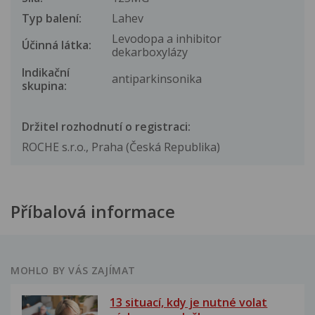
Typ balení:
Lahev
Levodopa a inhibitor
Účinná látka:
dekarboxylázy
Indikační
antiparkinsonika
skupina:
Držitel rozhodnutí o registraci:
ROCHE s.r.o., Praha (Česká Republika)
Příbalová informace
MOHLO BY VÁS ZAJÍMAT
13 situací, kdy je nutné volat