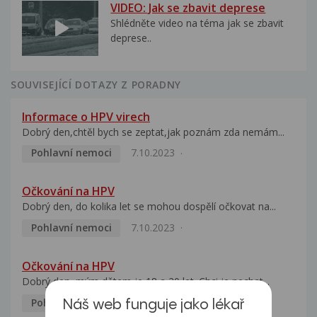
VIDEO: Jak se zbavit deprese
Shlédněte video na téma jak se zbavit
deprese..
SOUVISEJÍCÍ DOTAZY Z PORADNY
Informace o HPV virech
Dobrý den,chtěl bych se zeptat,jak poznám zda nemám...
Pohlavní nemoci
7.10.2023
Očkování na HPV
Dobrý den, do kolika let se mohou dospělí očkovat na...
Pohlavní nemoci
7.10.2023
Očkování na HPV
Dobrý den, mým dětem je 18 a 20 let. Chci je nechat...
Pohlavní nemoci
5.10.2023
Náš web funguje jako lékař