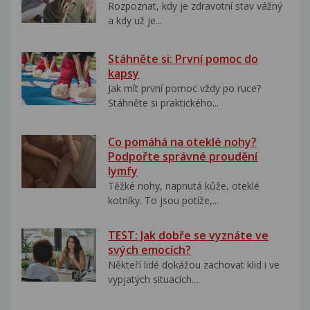
Rozpoznat, kdy je zdravotní stav vážný
a kdy už je...
Stáhněte si: První pomoc do
kapsy
Jak mít první pomoc vždy po ruce?
Stáhněte si praktického...
Co pomáhá na oteklé nohy?
Podpořte správné proudění
lymfy
Těžké nohy, napnutá kůže, oteklé
kotníky. To jsou potíže,...
TEST: Jak dobře se vyznáte ve
svých emocích?
Někteří lidé dokážou zachovat klid i ve
vypjatých situacích....