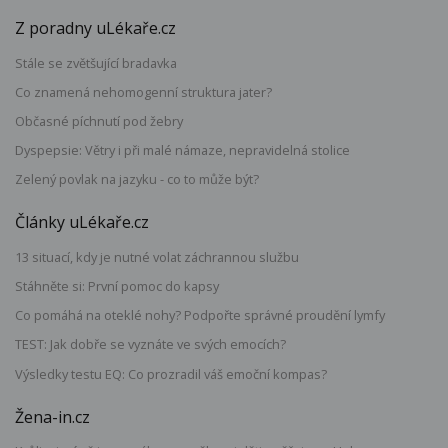
Z poradny uLékaře.cz
Stále se zvětšující bradavka
Co znamená nehomogenní struktura jater?
Občasné píchnutí pod žebry
Dyspepsie: Větry i při malé námaze, nepravidelná stolice
Zelený povlak na jazyku - co to může být?
Články uLékaře.cz
13 situací, kdy je nutné volat záchrannou službu
Stáhněte si: První pomoc do kapsy
Co pomáhá na oteklé nohy? Podpořte správné proudění lymfy
TEST: Jak dobře se vyznáte ve svých emocích?
Výsledky testu EQ: Co prozradil váš emoční kompas?
Žena-in.cz