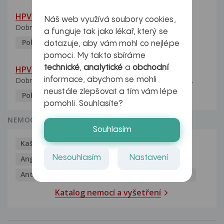
HPV pozitivní manželka
Náš web využívá soubory cookies,
Dobrý den, manželka po xx letech přivezla z Východu...
a funguje tak jako lékař, který se
Pohlavní nemoci
5.10.2023
dotazuje, aby vám mohl co nejlépe
pomoci. My takto sbíráme
technické
,
analytické
a
obchodní
HPV typ 52 u partnerky
informace, abychom se mohli
Dobrý deň prajem. Prosím Vás ako sa dá vyliečiť vírus...
neustále zlepšovat a tím vám lépe
Pohlavní nemoci
5.10.2023
pomohli. Souhlasíte?
NEMOCI
Souhlasím
Kašel
Alergie
Alkoholismus
Analgetika
Nesouhlasím
Nastavení
Angína
Antibiotika
Antidepresiva
Antihistaminika
Antikoncepce
Antivirotika
Katalog nemocí a vyšetření