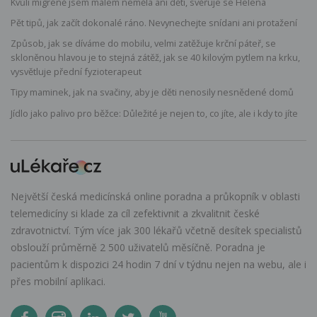
Kvůli migréně jsem málem neměla ani děti, svěřuje se Helena
Pět tipů, jak začít dokonalé ráno. Nevynechejte snídani ani protažení
Způsob, jak se díváme do mobilu, velmi zatěžuje krční páteř, se
skloněnou hlavou je to stejná zátěž, jak se 40 kilovým pytlem na krku,
vysvětluje přední fyzioterapeut
Tipy maminek, jak na svačiny, aby je děti nenosily nesnědené domů
Jídlo jako palivo pro běžce: Důležité je nejen to, co jíte, ale i kdy to jíte
Největší česká medicínská online poradna a průkopník v oblasti
telemedicíny si klade za cíl zefektivnit a zkvalitnit české
zdravotnictví. Tým více jak 300 lékařů včetně desítek specialistů
obslouží průměrně 2 500 uživatelů měsíčně. Poradna je
pacientům k dispozici 24 hodin 7 dní v týdnu nejen na webu, ale i
přes mobilní aplikaci.