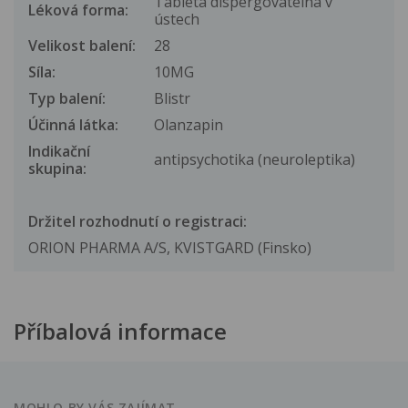
Tableta dispergovatelná v
Léková forma:
ústech
Velikost balení:
28
Síla:
10MG
Typ balení:
Blistr
Účinná látka:
Olanzapin
Indikační
antipsychotika (neuroleptika)
skupina:
Držitel rozhodnutí o registraci:
ORION PHARMA A/S, KVISTGARD (Finsko)
Příbalová informace
MOHLO BY VÁS ZAJÍMAT