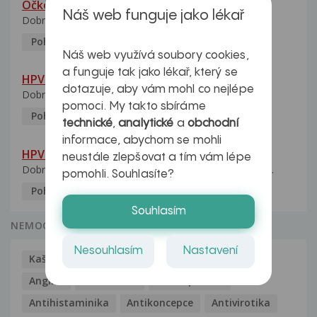
Očkování na HPV
Náš web funguje jako lékař
Dobrý den, mým dětem je 18 a 20 let. Chci je nechat...
Pohlavní nemoci
5.10.2023
Náš web využívá soubory cookies,
a funguje tak jako lékař, který se
HPV pozitivní manželka
dotazuje, aby vám mohl co nejlépe
Dobrý den, manželka po xx letech přivezla z Východu...
pomoci. My takto sbíráme
Pohlavní nemoci
5.10.2023
technické
,
analytické
a
obchodní
informace, abychom se mohli
HPV typ 52 u partnerky
neustále zlepšovat a tím vám lépe
Dobrý deň prajem. Prosím Vás ako sa dá vyliečiť vírus...
pomohli. Souhlasíte?
Pohlavní nemoci
5.10.2023
Souhlasím
NEMOCI
Nesouhlasím
Nastavení
Kašel
Alergie
Alkoholismus
Analgetika
Angína
Antibiotika
Antidepresiva
Antihistaminika
Antikoncepce
Antivirotika