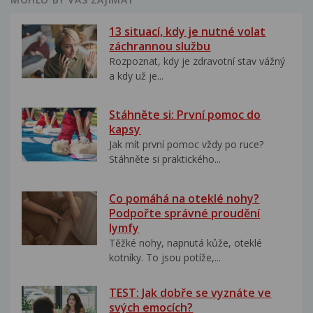
13 situací, kdy je nutné volat
záchrannou službu
Rozpoznat, kdy je zdravotní stav vážný
a kdy už je...
Stáhněte si: První pomoc do
kapsy
Jak mít první pomoc vždy po ruce?
Stáhněte si praktického...
Co pomáhá na oteklé nohy?
Podpořte správné proudění
lymfy
Těžké nohy, napnutá kůže, oteklé
kotníky. To jsou potíže,...
TEST: Jak dobře se vyznáte ve
svých emocích?