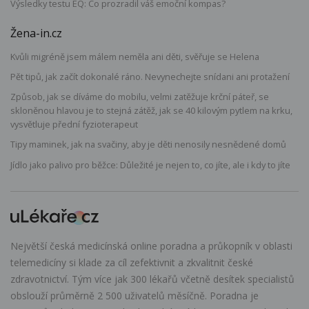
Výsledky testu EQ: Co prozradil váš emoční kompas?
Žena-in.cz
Kvůli migréně jsem málem neměla ani děti, svěřuje se Helena
Pět tipů, jak začít dokonalé ráno. Nevynechejte snídani ani protažení
Způsob, jak se díváme do mobilu, velmi zatěžuje krční páteř, se
skloněnou hlavou je to stejná zátěž, jak se 40 kilovým pytlem na krku,
vysvětluje přední fyzioterapeut
Tipy maminek, jak na svačiny, aby je děti nenosily nesnědené domů
Jídlo jako palivo pro běžce: Důležité je nejen to, co jíte, ale i kdy to jíte
Největší česká medicínská online poradna a průkopník v oblasti
telemedicíny si klade za cíl zefektivnit a zkvalitnit české
zdravotnictví. Tým více jak 300 lékařů včetně desítek specialistů
obslouží průměrně 2 500 uživatelů měsíčně. Poradna je