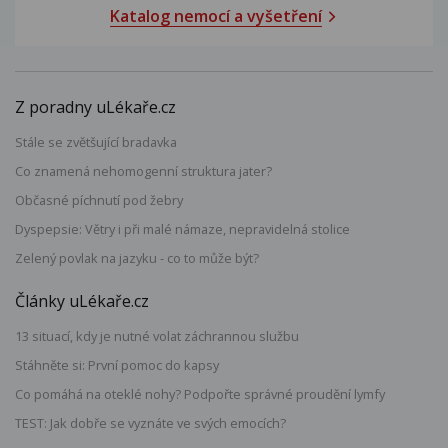
Katalog nemocí a vyšetření
Z poradny uLékaře.cz
Stále se zvětšující bradavka
Co znamená nehomogenní struktura jater?
Občasné píchnutí pod žebry
Dyspepsie: Větry i při malé námaze, nepravidelná stolice
Zelený povlak na jazyku - co to může být?
Články uLékaře.cz
13 situací, kdy je nutné volat záchrannou službu
Stáhněte si: První pomoc do kapsy
Co pomáhá na oteklé nohy? Podpořte správné proudění lymfy
TEST: Jak dobře se vyznáte ve svých emocích?