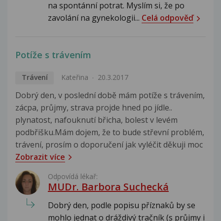
na spontánní potrat. Myslím si, že po
zavolání na gynekologii...
Celá odpověď
Potíže s trávením
Trávení
Kateřina
20.3.2017
Dobrý den, v poslední době mám potíže s trávením,
zácpa, průjmy, strava projde hned po jídle..
plynatost, nafouknutí břicha, bolest v levém
podbřišku.Mám dojem, že to bude střevní problém,
trávení, prosím o doporučení jak vyléčit děkuji moc
Zobrazit více
Odpovídá lékař:
MUDr. Barbora Suchecká
Dobrý den, podle popisu příznaků by se
mohlo jednat o dráždivý tračník (s průjmy i