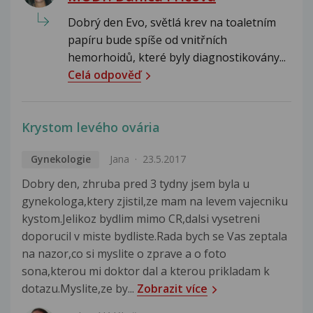
Dobrý den Evo, světlá krev na toaletním
papíru bude spíše od vnitřních
hemorhoidů, které byly diagnostikovány...
Celá odpověď
Krystom levého ovária
Gynekologie
Jana
23.5.2017
Dobry den, zhruba pred 3 tydny jsem byla u
gynekologa,ktery zjistil,ze mam na levem vajecniku
kystom.Jelikoz bydlim mimo CR,dalsi vysetreni
doporucil v miste bydliste.Rada bych se Vas zeptala
na nazor,co si myslite o zprave a o foto
sona,kterou mi doktor dal a kterou prikladam k
dotazu.Myslite,ze by...
Zobrazit více