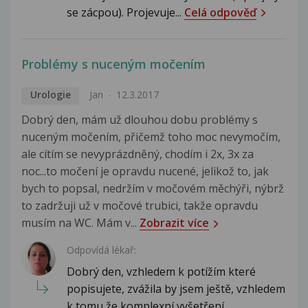
se zácpou). Projevuje...
Celá odpověď
Problémy s nuceným močením
Urologie
Jan
12.3.2017
Dobrý den, mám už dlouhou dobu problémy s
nuceným močením, přičemž toho moc nevymočím,
ale cítím se nevyprázdněný, chodím i 2x, 3x za
noc...to močení je opravdu nucené, jelikož to, jak
bych to popsal, nedržím v močovém měchýři, nýbrž
to zadržuji už v močové trubici, takže opravdu
musím na WC. Mám v...
Zobrazit více
Odpovídá lékař:
Dobrý den, vzhledem k potížím které
popisujete, zvážila by jsem ještě, vzhledem
k tomu že komplexní vyšetření...