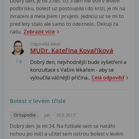
Dobry den, je mi 27let. Uz 3 den me boli v levem
podbrisku, bolest uz postoupila i do krizi, je mi na
zvraceni a mela jsem i prujem.. Jednou uz se mi to
pred lety stalo ale samo to odeznelo.. Dekuji za
radu..
Zobrazit více
Odpovídá lékař:
MUDr. Kateřina Kovaříková
Dobrý den, nejvhodnější bude vyšetření a
konzultace s Vaším lékařem - aby se
vyloučila vážnější příčina...
Celá odpověď
Bolest v levém třísle
Ortopedie
Jan
30.6.2017
Dobrý den. Je mi 34. Na fotbale sem se natáhl
nohou po míči a učitel sem ostrou bolest v levém