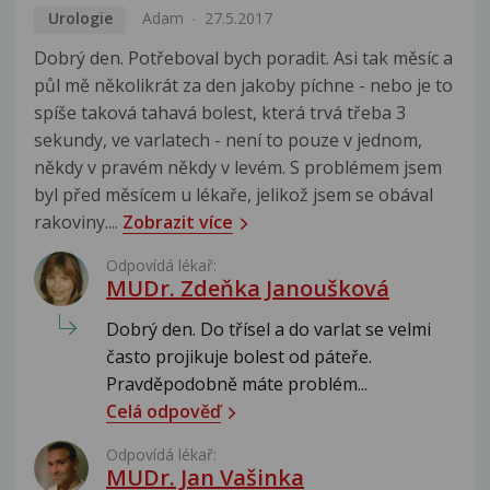
Urologie
Adam
27.5.2017
Dobrý den. Potřeboval bych poradit. Asi tak měsíc a
půl mě několikrát za den jakoby píchne - nebo je to
spíše taková tahavá bolest, která trvá třeba 3
sekundy, ve varlatech - není to pouze v jednom,
někdy v pravém někdy v levém. S problémem jsem
byl před měsícem u lékaře, jelikož jsem se obával
rakoviny....
Zobrazit více
Odpovídá lékař:
MUDr. Zdeňka Janoušková
Dobrý den. Do třísel a do varlat se velmi
často projikuje bolest od páteře.
Pravděpodobně máte problém...
Celá odpověď
Odpovídá lékař:
MUDr. Jan Vašinka