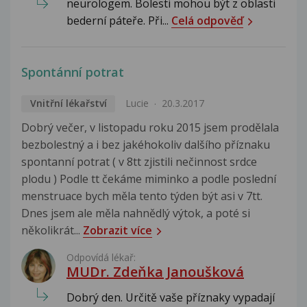
neurologem. Bolesti mohou být z oblasti
bederní páteře. Při...
Celá odpověď
Spontánní potrat
Vnitřní lékařství
Lucie
20.3.2017
Dobrý večer, v listopadu roku 2015 jsem prodělala
bezbolestný a i bez jakéhokoliv dalšího příznaku
spontanní potrat ( v 8tt zjistili nečinnost srdce
plodu ) Podle tt čekáme miminko a podle poslední
menstruace bych měla tento týden být asi v 7tt.
Dnes jsem ale měla nahnědlý výtok, a poté si
několikrát...
Zobrazit více
Odpovídá lékař:
MUDr. Zdeňka Janoušková
Dobrý den. Určitě vaše příznaky vypadají