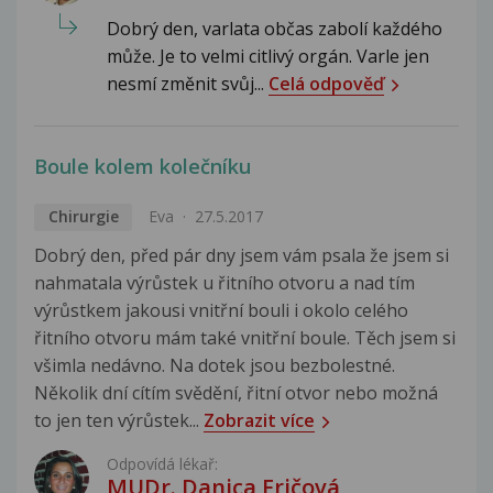
Dobrý den, varlata občas zabolí každého
může. Je to velmi citlivý orgán. Varle jen
nesmí změnit svůj...
Celá odpověď
Boule kolem kolečníku
Chirurgie
Eva
27.5.2017
Dobrý den, před pár dny jsem vám psala že jsem si
nahmatala výrůstek u řitního otvoru a nad tím
výrůstkem jakousi vnitřní bouli i okolo celého
řitního otvoru mám také vnitřní boule. Těch jsem si
všimla nedávno. Na dotek jsou bezbolestné.
Několik dní cítím svědění, řitní otvor nebo možná
to jen ten výrůstek...
Zobrazit více
Odpovídá lékař:
MUDr. Danica Fričová