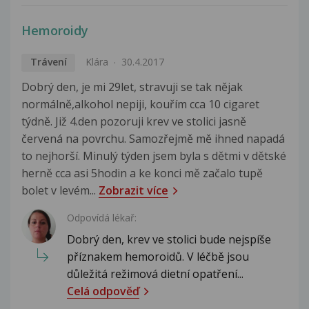
Hemoroidy
Trávení
Klára
30.4.2017
Dobrý den, je mi 29let, stravuji se tak nějak
normálně,alkohol nepiji, kouřím cca 10 cigaret
týdně. Již 4.den pozoruji krev ve stolici jasně
červená na povrchu. Samozřejmě mě ihned napadá
to nejhorší. Minulý týden jsem byla s dětmi v dětské
herně cca asi 5hodin a ke konci mě začalo tupě
bolet v levém...
Zobrazit více
Odpovídá lékař:
Dobrý den, krev ve stolici bude nejspíše
příznakem hemoroidů. V léčbě jsou
důležitá režimová dietní opatření...
Celá odpověď