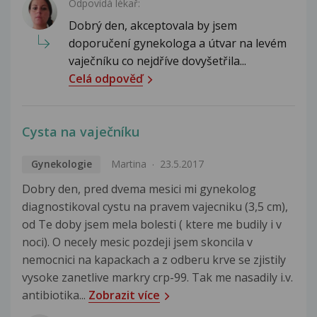
Odpovídá lékař:
Dobrý den, akceptovala by jsem
doporučení gynekologa a útvar na levém
vaječníku co nejdříve dovyšetřila...
Celá odpověď
Cysta na vaječníku
Gynekologie
Martina
23.5.2017
Dobry den, pred dvema mesici mi gynekolog
diagnostikoval cystu na pravem vajecniku (3,5 cm),
od Te doby jsem mela bolesti ( ktere me budily i v
noci). O necely mesic pozdeji jsem skoncila v
nemocnici na kapackach a z odberu krve se zjistily
vysoke zanetlive markry crp-99. Tak me nasadily i.v.
antibiotika...
Zobrazit více