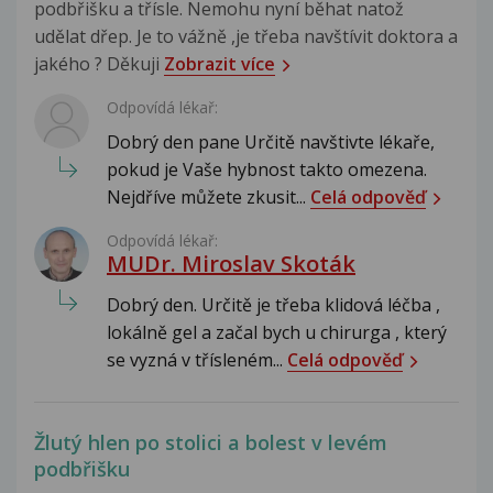
podbřišku a třísle. Nemohu nyní běhat natož
udělat dřep. Je to vážně ,je třeba navštívit doktora a
jakého ? Děkuji
Zobrazit více
Odpovídá lékař:
Dobrý den pane Určitě navštivte lékaře,
pokud je Vaše hybnost takto omezena.
Nejdříve můžete zkusit...
Celá odpověď
Odpovídá lékař:
MUDr. Miroslav Skoták
Dobrý den. Určitě je třeba klidová léčba ,
lokálně gel a začal bych u chirurga , který
se vyzná v třísleném...
Celá odpověď
Žlutý hlen po stolici a bolest v levém
podbřišku