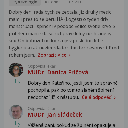
Gynekologie
Kateřina
11.5.2017
Dobry den, rada bych se zeptala. Jiz druhy mesic
mam i pres to ze beru HA (Logest) o tyden driv
menstruaci - spineni v podobe velice svetle krve. S
pritelem mame da se rict pravidelny nechraneny
sex. On bohuzel nedodrzuje v posledni dobe
hygienu a tak nevim zda to s tim tez nesouvisi. Pred
rokem jsem...
Zobrazit více
Odpovídá lékař:
MUDr. Danica Fričová
Dobrý den Kateřino, jestli jsem to správně
pochopila, pak po tomto slabém špinění
nedochází již k nástupu...
Celá odpověď
Odpovídá lékař:
MUDr. Jan Sládeček
Vážená paní, pokud se špinění opakuje a