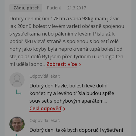
Záda, páteř
Pacient
21.3.2017
Dobry den,měřim 178cm a vaha 98kg mám již víc
jak 20dnů bolest v levém varleti občasně spojenou
s vystřelkama nebo pálením v levém tříslu až k
podbřišku vlevé straně.A spojenou s bolestí celé
nohy jako kdyby byla neprokrvená tupá bolest od
stejna až dolů.Byl jsem před tydnem u urologa ten
mi udělal sono...
Zobrazit více
Odpovídá lékař:
Dobrý den Pavle, bolesti levé dolní
končetiny a levého třísla budou spíše
souviset s pohybovým aparátem....
Celá odpověď
Odpovídá lékař:
Dobrý den, také bych doporučil vyšetření