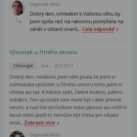
Odpovídá lékař:
Dobrý den, vzhledem k Vašemu věku by
jsem spíše než na rakovinu pomýšlela na
zánět v oblasti ovarií,...
Celá odpověď
Výrustek u řitního otvoru
Chirurgie
Eva
20.5.2017
Dobrý den, nedávno jsem vám psala že jsem si
nahmatala výrůstek u řitního otvoru toho jsem si
všimla asi tak 4 měsíce zpět, žádné bolesti, pálení,
svědění. Ten výrůstek tam mohl být i déle přesně
nevím, a nad tím výrůstkem mám jakousi asi vnitřní
bouli nebo jestli to nemůže být třeba jen nějaký
otok...
Zobrazit více
Odpovídá lékař: