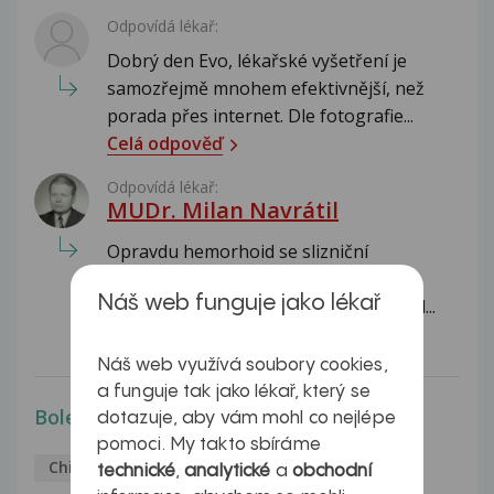
Odpovídá lékař:
Dobrý den Evo, lékařské vyšetření je
samozřejmě mnohem efektivnější, než
porada přes internet. Dle fotografie...
Celá odpověď
Odpovídá lékař:
MUDr. Milan Navrátil
Opravdu hemorhoid se slizniční
duplikaturou. Při kolonoskopii
Náš web funguje jako lékař
samozřejmě vyšetří i řitní otvor. Pokud...
Celá odpověď
Náš web využívá soubory cookies,
a funguje tak jako lékař, který se
Bolest v levém podbřišku.
dotazuje, aby vám mohl co nejlépe
pomoci. My takto sbíráme
Chirurgie
Pavel
15.5.2017
technické
,
analytické
a
obchodní