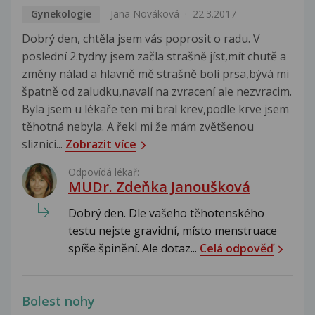
Gynekologie
Jana Nováková
22.3.2017
Dobrý den, chtěla jsem vás poprosit o radu. V
poslední​ 2.tydny jsem začla strašně jíst,mít chutě a
změny nálad a hlavně mě strašně bolí prsa,bývá mi
špatně od zaludku,navalí na zvracení ale nezvracim.
Byla jsem u lékaře ten mi bral krev,podle krve jsem
těhotná nebyla. A řekl mi že mám zvětšenou
sliznici...
Zobrazit více
Odpovídá lékař:
MUDr. Zdeňka Janoušková
Dobrý den. Dle vašeho těhotenského
testu nejste gravidní, místo menstruace
spíše špinění. Ale dotaz...
Celá odpověď
Bolest nohy