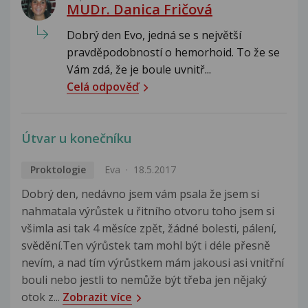
MUDr. Danica Fričová
Dobrý den Evo, jedná se s největší
pravděpodobností o hemorhoid. To že se
Vám zdá, že je boule uvnitř...
Celá odpověď
Útvar u konečníku
Proktologie
Eva
18.5.2017
Dobrý den, nedávno jsem vám psala že jsem si
nahmatala výrůstek u řitního otvoru toho jsem si
všimla asi tak 4 měsíce zpět, žádné bolesti, pálení,
svědění.Ten výrůstek tam mohl být i déle přesně
nevím, a nad tím výrůstkem mám jakousi asi vnitřní
bouli nebo jestli to nemůže být třeba jen nějaký
otok z...
Zobrazit více