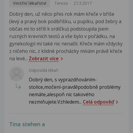
Vnitřní lékařství
Tereza
27.3.2017
Dobrý den, už něco přes rok mám křeče v břiše
(levý a pravý bok podbřišku, u pupíku, pod žebry a
občas mi to střílí k srdíčku) podstoupila jsem
ruzných krevních testů a vše bylo v pořádku, na
gynekologii mi také nic nenašli. Křeče mám vždycky
z ničeho nic, z klidné procházky mívám právě křeče
na levé...
Zobrazit více
Odpovídá lékař:
Dobrý den, s vyprazdňováním-
stolice,močení-pravděpodobně problémy
nemáte,alespoň nic takového
nezmiňujete.Vzhledem...
Celá odpověď
Tina stehen a